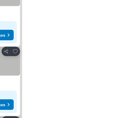
ços
Adicionar aos favoritos
Partilhar
ços