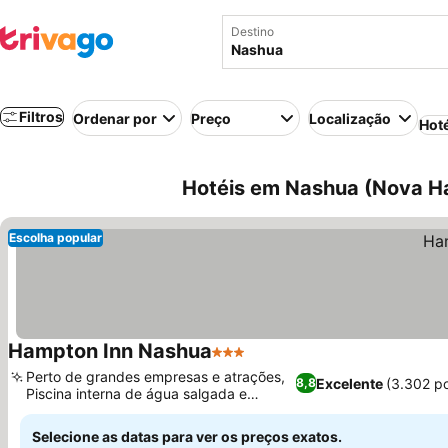
Destino
Filtros
Ordenar por
Preço
Localização
Hot
Hotéis em Nashua (Nova Ha
Escolha popular
Hampton Inn Nashua
3 Estrelas
Perto de grandes empresas e atrações,
Excelente
(3.302 p
8,8
Piscina interna de água salgada e
hidromassagem
Selecione as datas para ver os preços exatos.