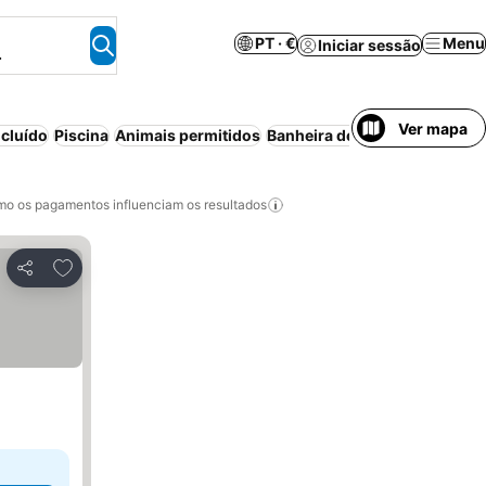
PT · €
Menu
Iniciar sessão
.
Ver mapa
cluído
Piscina
Animais permitidos
Banheira de hidromassagem
o os pagamentos influenciam os resultados
Adicionar aos favoritos
Partilhar