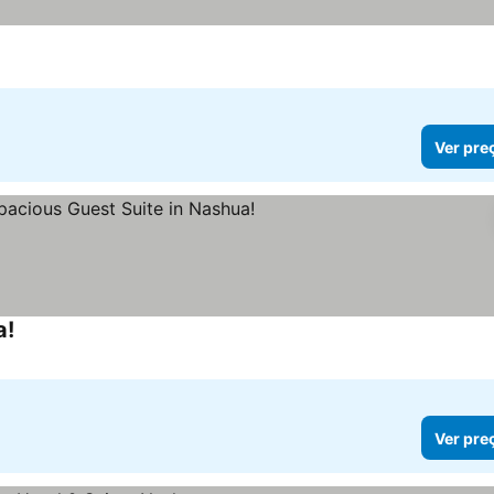
Ver pre
a!
Ver pre