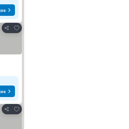
ços
Adicionar aos favoritos
Partilhar
ços
Adicionar aos favoritos
Partilhar