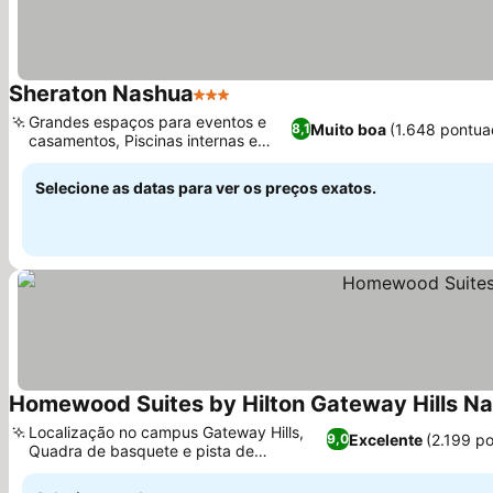
Sheraton Nashua
3 Estrelas
Grandes espaços para eventos e
Muito boa
(1.648 pontua
8,1
casamentos, Piscinas internas e
externas
Selecione as datas para ver os preços exatos.
Homewood Suites by Hilton Gateway Hills N
Localização no campus Gateway Hills,
Excelente
(2.199 p
9,0
Quadra de basquete e pista de
caminhada no local