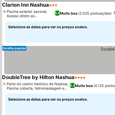
Clarion Inn Nashua
3 Estrelas
Piscina exterior sazonal,
Muito boa
(2.025 pontuações)
8,4
Acesso direto ao
restaurante
Selecione as datas para ver os preços exatos.
Escolha popular
DoubleTree by Hilton Nashua
4 Estrelas
Perto do centro histórico de Nashua,
Muito boa
(4.125 pont
8,4
Piscina coberta, hidromassagem e
sauna
Selecione as datas para ver os preços exatos.