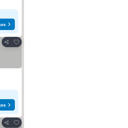
ços
Adicionar aos favoritos
Partilhar
ços
Adicionar aos favoritos
Partilhar