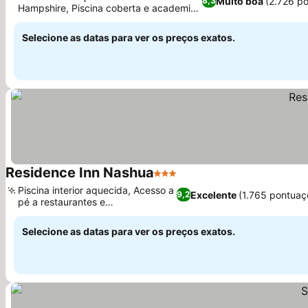
Muito boa
(2.726 p
8,3
Hampshire, Piscina coberta e academia
bem equipada
Selecione as datas para ver os preços exatos.
Residence Inn Nashua
3 Estrelas
Piscina interior aquecida, Acesso a
Excelente
(1.765 pontuaç
9,2
pé a restaurantes e
supermercados
Selecione as datas para ver os preços exatos.