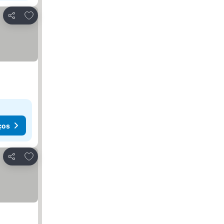
Adicionar aos favoritos
Partilhar
ços
Adicionar aos favoritos
Partilhar