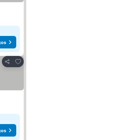
ços
Adicionar aos favoritos
Partilhar
ços