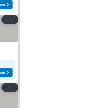
ços
Adicionar aos favoritos
Partilhar
ços
Adicionar aos favoritos
Partilhar