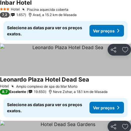
Inbar Hotel
Ver preços
Hotel
Piscina aquecida coberta
Ver preços
3 Estrelas
7,2
1.657
Arad, a 15.2 km de Masada
Selecione as datas para ver os preços
Ver preços
exatos.
Partilhar
Ad
Leonardo Plaza Hotel Dead Sea
Ver preços
Hotel
Amplo complexo de spa do Mar Morto
Ver preços
8,7
Excelente
19.650
Neve Zohar, a 18.1 km de Masada
Selecione as datas para ver os preços
Ver preços
exatos.
Partilhar
Ad