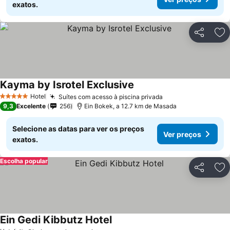
exatos.
Partilhar
Ad
Kayma by Isrotel Exclusive
Ver preços
Hotel
Suítes com acesso à piscina privada
Ver preços
5 Estrelas
9,3
Excelente
256
Ein Bokek, a 12.7 km de Masada
Selecione as datas para ver os preços
Ver preços
exatos.
Escolha popular
Partilhar
Ad
Ein Gedi Kibbutz Hotel
Ver preços