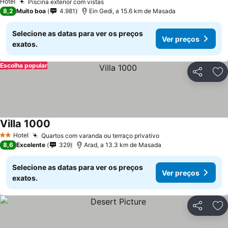
Hotel
Piscina exterior com vistas
Ver preços
8,2
Muito boa
4.981
Ein Gedi, a 15.6 km de Masada
Selecione as datas para ver os preços
Ver preços
exatos.
Escolha popular
Partilhar
Ad
Villa 1000
Ver preços
Hotel
Quartos com varanda ou terraço privativo
Ver preços
2 Estrelas
8,6
Excelente
329
Arad, a 13.3 km de Masada
Selecione as datas para ver os preços
Ver preços
exatos.
Partilhar
Ad