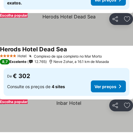
exatos.
Escolha popular
Partilhar
Ad
Herods Hotel Dead Sea
Ver preços
Hotel
Complexo de spa completo no Mar Morto
Ver preços
5 Estrelas
8,7
Excelente
12.765
Neve Zohar, a 16.1 km de Masada
€ 302
De
Consulte os preços de
4 sites
Ver preços
Escolha popular
Partilhar
Ad