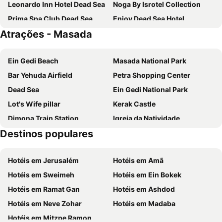
Leonardo Inn Hotel Dead Sea
Noga By Isrotel Collection
Prima Spa Club Dead Sea
Enjoy Dead Sea Hotel
Atrações - Masada
Herods Hotel Dead Sea
Ein Gedi Beach
Masada National Park
Bar Yehuda Airfield
Petra Shopping Center
Dead Sea
Ein Gedi National Park
Lot's Wife pillar
Kerak Castle
Dimona Train Station
Igreja da Natividade
Destinos populares
Manger Square
Incense Route - Desert Cities in the Negev
Monastery of St. Martha and Mary
Campo dos Pastores
Hotéis em Jerusalém
Hotéis em Amã
Hotéis em Sweimeh
Hotéis em Ein Bokek
Hotéis em Ramat Gan
Hotéis em Ashdod
Hotéis em Neve Zohar
Hotéis em Madaba
Hotéis em Mitzpe Ramon