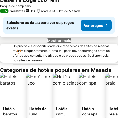
Desert's Edge Eco Tent
Ver preços
Parque de campismo
9,5
Excelente
11
Arad, a 14.2 km de Masada
Selecione as datas para ver os preços
Ver preços
exatos.
Mostrar mais
Os preços e a disponibilidade que recebemos dos sites de reserva
mudam frequentemente. Como tal, pode haver diferenças entre as
ofertas que consulta no trivago e os preços que estão disponíveis
nos sites de reserva.
Categorias de hotéis populares em Masada
Hotéis
Hotéis de
Hotéis
Hotéis
Hotéi
baratos
luxo
com
com spa
praia