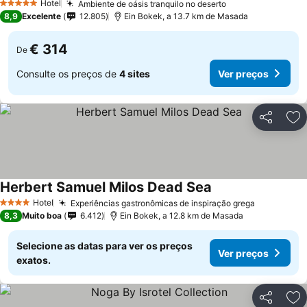
Hotel
Ambiente de oásis tranquilo no deserto
Ver preços
5 Estrelas
8,9
Excelente
12.805
Ein Bokek, a 13.7 km de Masada
€ 314
De
Consulte os preços de
4 sites
Ver preços
Partilhar
Ad
Herbert Samuel Milos Dead Sea
Ver preços
Hotel
Experiências gastronômicas de inspiração grega
Ver preço
4 Estrelas
8,3
Muito boa
6.412
Ein Bokek, a 12.8 km de Masada
Selecione as datas para ver os preços
Ver preços
exatos.
Partilhar
Ad