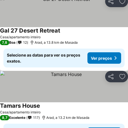
Partilhar
Ad
Gal 27 Desert Retreat
Ver preços
Casa/apartamento inteiro
7,8
Boa
12
Arad, a 13.8 km de Masada
Selecione as datas para ver os preços
Ver preços
exatos.
Partilhar
Ad
Tamars House
Ver preços
Casa/apartamento inteiro
8,7
Excelente
117
Arad, a 13.2 km de Masada