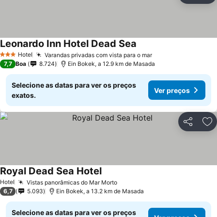
Leonardo Inn Hotel Dead Sea
Ver preços
Hotel
Varandas privadas com vista para o mar
Ver preços
3 Estrelas
7,7
Boa
8.724
Ein Bokek, a 12.9 km de Masada
Selecione as datas para ver os preços
Ver preços
exatos.
Partilhar
Ad
Royal Dead Sea Hotel
Ver preços
Hotel
Vistas panorâmicas do Mar Morto
Ver preços
6,7
5.093
Ein Bokek, a 13.2 km de Masada
Selecione as datas para ver os preços