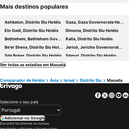
Mais destinos populares
Ashkelon, Distrito Slu Hotéis
Gaza, Gaza Governorate Hotéis
Ein Gedi, Distrito Slu Hotéis
Dimona, Distrito Slu Hotéis
Bethlehem, Bethlehem Governorate Hotéis
Kalia, Distrito Slu Hotéis
Be'er Sheva, Distrito Slu Hotéis
Jericó, Jericho Governorate Hotéis
Sde Boker, Distrito Slu Hotéis
Sderot, Distrito Slu Hotéis
Be'er Ya'akov, Distrito Central Hotéis
As-Salt, Balga Hotéis
Ver todas as estadias em Masada
Rishon Lezion, Distrito Central Hotéis
Or Yehuda, Tel Aviv Hotéis
Comparador de Hotéis
Ásia
Israel
Distrito Slu
Masada
Zukim, Distrito Slu Hotéis
Bat Yam, Tel Aviv Hotéis
Wadi Musa - Petra, Ma'an Hotéis
Ein Bokek, Distrito Slu Hotéis
Facebook
Twitter
Insta
Yo
Neve Zohar, Distrito Slu Hotéis
Mitzpe Ramon, Distrito Slu Hotéis
Selecione o seu país
Jerusalém, Jerusalém Hotéis
Tel Aviv-Yafo, Tel Aviv Hotéis
Eilat, Distrito Slu Hotéis
Haifa, Distrito Central Hotéis
Adicionar no Google
Herzliya, Tel Aviv Hotéis
Ramat Gan, Tel Aviv Hotéis
Encontre facilmente os nossos
resultados: adicione o trivago como