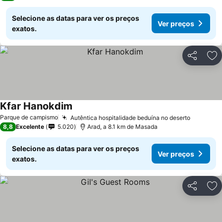
Selecione as datas para ver os preços
Ver preços
exatos.
Partilhar
Ad
Kfar Hanokdim
Ver preços
Parque de campismo
Autêntica hospitalidade beduína no deserto
Ver pre
8,8
Excelente
5.020
Arad, a 8.1 km de Masada
Selecione as datas para ver os preços
Ver preços
exatos.
Partilhar
Ad