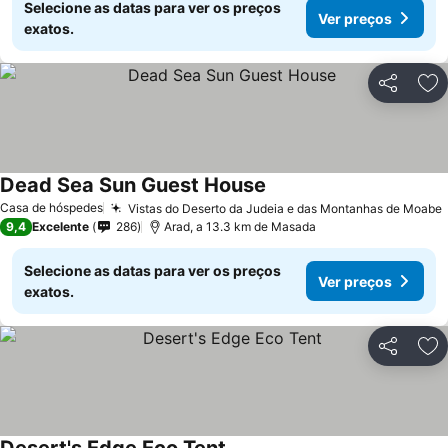
Selecione as datas para ver os preços
Ver preços
exatos.
Partilhar
Ad
Dead Sea Sun Guest House
Ver preços
Casa de hóspedes
Vistas do Deserto da Judeia e das Montanhas de Moabe
9,4
Excelente
286
Arad, a 13.3 km de Masada
Selecione as datas para ver os preços
Ver preços
exatos.
Partilhar
Ad