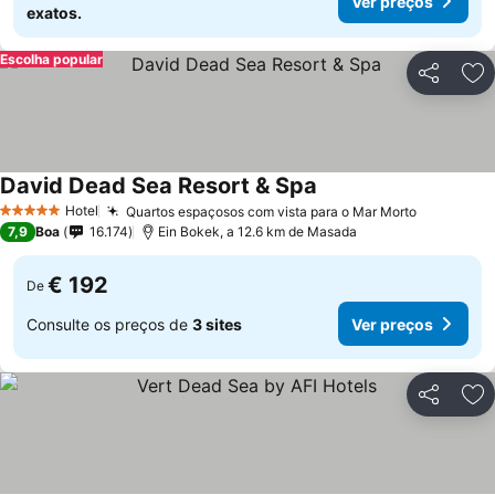
Ver preços
exatos.
Escolha popular
Partilhar
Ad
David Dead Sea Resort & Spa
Ver preços
Hotel
Quartos espaçosos com vista para o Mar Morto
Ver preç
5 Estrelas
7,9
Boa
16.174
Ein Bokek, a 12.6 km de Masada
€ 192
De
Consulte os preços de
3 sites
Ver preços
Partilhar
Ad