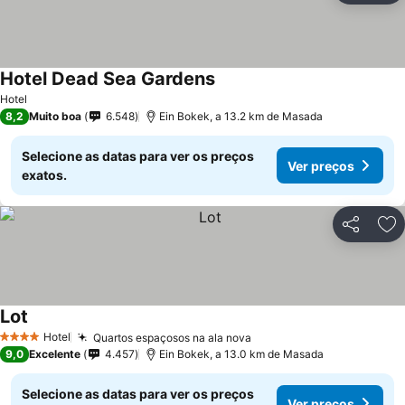
Hotel Dead Sea Gardens
Ver preços
Hotel
8,2
Muito boa
6.548
Ein Bokek, a 13.2 km de Masada
Selecione as datas para ver os preços
Ver preços
exatos.
Partilhar
Ad
Lot
Ver preços
Hotel
Quartos espaçosos na ala nova
Ver preços
4 Estrelas
9,0
Excelente
4.457
Ein Bokek, a 13.0 km de Masada
Selecione as datas para ver os preços
Ver preços