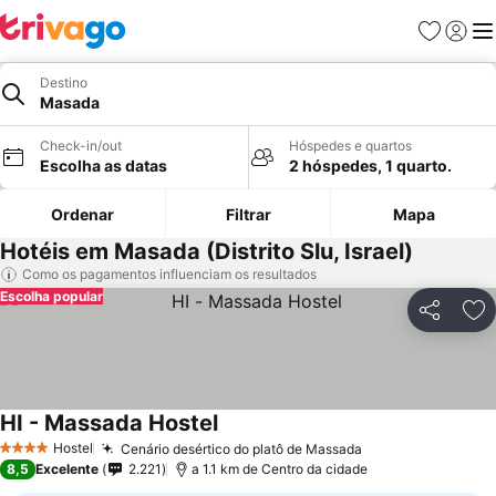
Favoritos
Iniciar
Me
Destino
Masada
Check-in/out
Hóspedes e quartos
Escolha as datas
2 hóspedes, 1 quarto.
Ordenar
Filtrar
Mapa
Hotéis em Masada (Distrito Slu, Israel)
Como os pagamentos influenciam os resultados
Escolha popular
Partilhar
Ad
HI - Massada Hostel
Ver preços
Hostel
Cenário desértico do platô de Massada
Ver preços
4 Estrelas
8,5
Excelente
2.221
a 1.1 km de Centro da cidade