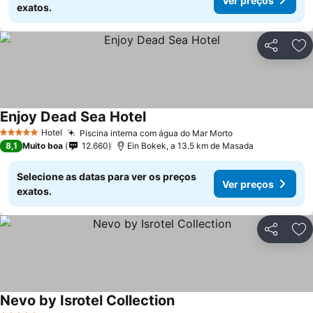
Ver preços
exatos.
Partilhar
Ad
Enjoy Dead Sea Hotel
Ver preços
Hotel
Piscina interna com água do Mar Morto
Ver preços
5 Estrelas
8,1
Muito boa
12.660
Ein Bokek, a 13.5 km de Masada
Selecione as datas para ver os preços
Ver preços
exatos.
Partilhar
Ad
Nevo by Isrotel Collection
Ver preços