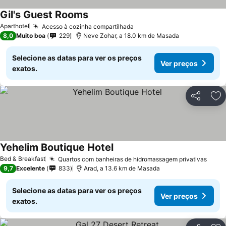
Gil's Guest Rooms
Ver preços
Aparthotel
Acesso à cozinha compartilhada
Ver preços
8,0
Muito boa
229
Neve Zohar, a 18.0 km de Masada
Selecione as datas para ver os preços
Ver preços
exatos.
Partilhar
Ad
Yehelim Boutique Hotel
Ver preços
Bed & Breakfast
Quartos com banheiras de hidromassagem privativas
Ver 
9,7
Excelente
833
Arad, a 13.6 km de Masada
Selecione as datas para ver os preços
Ver preços
exatos.