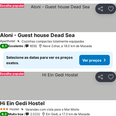
Escolha popular
Partilhar
Ad
Aloni - Guest house Dead Sea
Ver preços
Aparthotel
Cozinhas compactas totalmente equipadas
Ver preços
8,7
Excelente
606
Neve Zohar, a 18.0 km de Masada
Selecione as datas para ver os preços
Ver preços
exatos.
Escolha popular
Partilhar
Ad
Hi Ein Gedi Hostel
Ver preços
Hostel
Varandas com vista para o Mar Morto
Ver preços
3 Estrelas
8,2
Muito boa
2.023
Ein Gedi, a 17.3 km de Masada