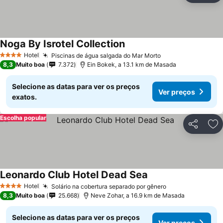
Noga By Isrotel Collection
Ver preços
Hotel
Piscinas de água salgada do Mar Morto
Ver preços
4 Estrelas
8,3
Muito boa
7.372
Ein Bokek, a 13.1 km de Masada
Selecione as datas para ver os preços
Ver preços
exatos.
Escolha popular
Partilhar
Ad
Leonardo Club Hotel Dead Sea
Ver preços
Hotel
Solário na cobertura separado por gênero
Ver preços
4 Estrelas
8,3
Muito boa
25.668
Neve Zohar, a 16.9 km de Masada
Selecione as datas para ver os preços
Ver preços