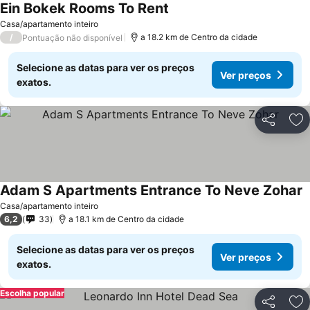
Ein Bokek Rooms To Rent
Ver preços
Casa/apartamento inteiro
/
a 18.2 km de Centro da cidade
Pontuação não disponível
Selecione as datas para ver os preços
Ver preços
exatos.
Partilhar
Ad
Adam S Apartments Entrance To Neve Zohar
V
Casa/apartamento inteiro
6,2
33
a 18.1 km de Centro da cidade
Selecione as datas para ver os preços
Ver preços
exatos.
Escolha popular
Partilhar
Ad