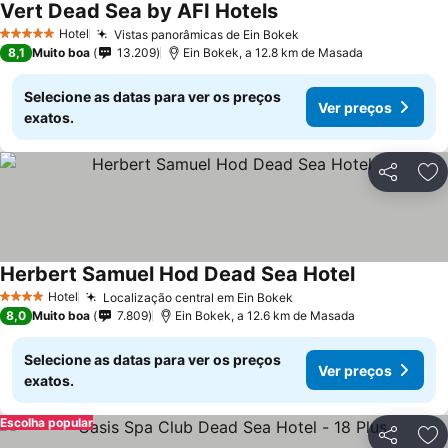
Vert Dead Sea by AFI Hotels
Ver preços
Hotel
Vistas panorâmicas de Ein Bokek
Ver preços
5 Estrelas
8,1
Muito boa
13.209
Ein Bokek, a 12.8 km de Masada
Selecione as datas para ver os preços
Ver preços
exatos.
Partilhar
Ad
Herbert Samuel Hod Dead Sea Hotel
Ver preços
Hotel
Localização central em Ein Bokek
Ver preços
4 Estrelas
8,0
Muito boa
7.809
Ein Bokek, a 12.6 km de Masada
Selecione as datas para ver os preços
Ver preços
exatos.
Escolha popular
Partilhar
Ad