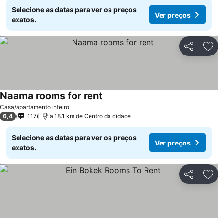
Selecione as datas para ver os preços
Ver preços
exatos.
Partilhar
Ad
Naama rooms for rent
Ver preços
Casa/apartamento inteiro
6,4
117
a 18.1 km de Centro da cidade
Selecione as datas para ver os preços
Ver preços
exatos.
Partilhar
Ad