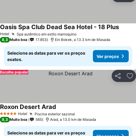
Oasis Spa Club Dead Sea Hotel - 18 Plus
Ver pr
Hotel
Spa autêntico em estilo marroquino
Ver preços
8,3
Muito boa
17.853
Ein Bokek, a 13.3 km de Masada
Selecione as datas para ver os preços
Ver preços
exatos.
Escolha popular
Partilhar
Ad
Roxon Desert Arad
Ver preços
Hotel
Piscina exterior sazonal
Ver preços
5 Estrelas
8,3
Muito boa
565
Arad, a 13.0 km de Masada
Selecione as datas para ver os preços