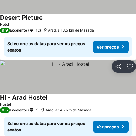
Desert Picture
Ver preços
Hotel
9,9
Excelente
42
Arad, a 13.5 km de Masada
Selecione as datas para ver os preços
Ver preços
exatos.
Partilhar
Ad
HI - Arad Hostel
Ver preços
Hostel
8,5
Excelente
7
Arad, a 14.7 km de Masada
Selecione as datas para ver os preços
Ver preços
exatos.