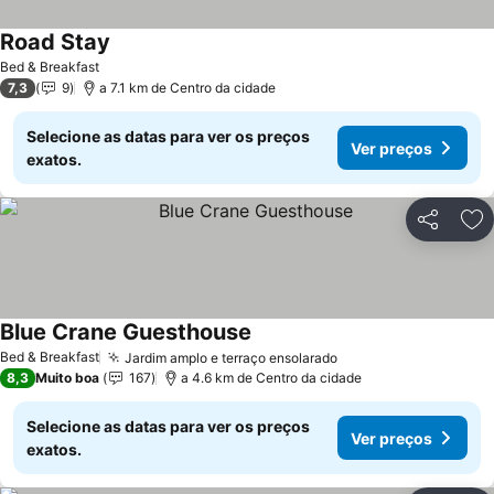
Road Stay
Bed & Breakfast
7,3
9
a 7.1 km de Centro da cidade
Selecione as datas para ver os preços
Ver preços
exatos.
Partilhar
Ad
Blue Crane Guesthouse
Bed & Breakfast
Jardim amplo e terraço ensolarado
8,3
Muito boa
167
a 4.6 km de Centro da cidade
Selecione as datas para ver os preços
Ver preços
exatos.