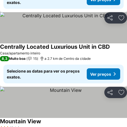
exatos.
Partilhar
Ad
Centrally Located Luxurious Unit in CBD
Casa/apartamento inteiro
8,3
Muito boa
15
a 2.7 km de Centro da cidade
Selecione as datas para ver os preços
Ver preços
exatos.
Partilhar
Ad
Mountain View