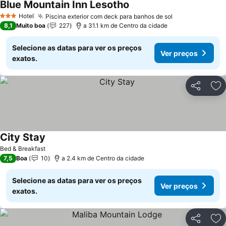
Blue Mountain Inn Lesotho
Hotel
Piscina exterior com deck para banhos de sol
3 Estrelas
8,1
Muito boa
227
a 31.1 km de Centro da cidade
Selecione as datas para ver os preços
Ver preços
exatos.
Partilhar
Ad
City Stay
Bed & Breakfast
7,5
Boa
10
a 2.4 km de Centro da cidade
Selecione as datas para ver os preços
Ver preços
exatos.
Partilhar
Ad