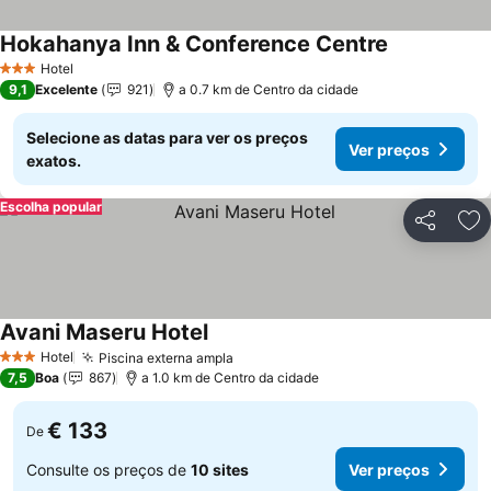
Hokahanya Inn & Conference Centre
Hotel
3 Estrelas
9,1
Excelente
921
a 0.7 km de Centro da cidade
Selecione as datas para ver os preços
Ver preços
exatos.
Escolha popular
Partilhar
Ad
Avani Maseru Hotel
Hotel
Piscina externa ampla
3 Estrelas
7,5
Boa
867
a 1.0 km de Centro da cidade
€ 133
De
Consulte os preços de
10 sites
Ver preços