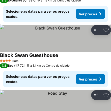
8,5
Excelente
387
a 1.5 km de Centro da cidade
Selecione as datas para ver os preços
Ver preços
exatos.
Partilhar
Ad
Black Swan Guesthouse
Hotel
4 Estrelas
7,8
Boa
72
a 1.1 km de Centro da cidade
Selecione as datas para ver os preços
Ver preços
exatos.
Partilhar
Ad