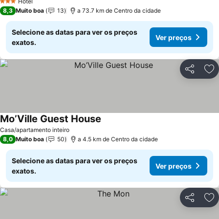
Hotel
3 Estrelas
8,3
Muito boa
13
a 73.7 km de Centro da cidade
Selecione as datas para ver os preços
Ver preços
exatos.
Partilhar
Ad
Mo’Ville Guest House
Casa/apartamento inteiro
8,0
Muito boa
50
a 4.5 km de Centro da cidade
Selecione as datas para ver os preços
Ver preços
exatos.
Partilhar
Ad