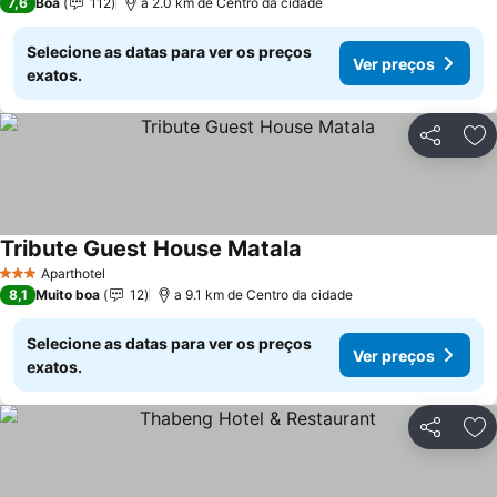
7,6
Boa
112
a 2.0 km de Centro da cidade
Selecione as datas para ver os preços
Ver preços
exatos.
Partilhar
Ad
Tribute Guest House Matala
Aparthotel
3 Estrelas
8,1
Muito boa
12
a 9.1 km de Centro da cidade
Selecione as datas para ver os preços
Ver preços
exatos.
Partilhar
Ad