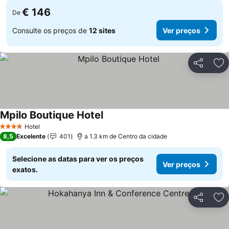
€ 146
De
Consulte os preços de
12 sites
Ver preços
Partilhar
Ad
Mpilo Boutique Hotel
Hotel
4 Estrelas
8,5
Excelente
401
a 1.3 km de Centro da cidade
Selecione as datas para ver os preços
Ver preços
exatos.
Partilhar
Ad