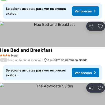
Selecione as datas para ver os preços
Ver preços
exatos.
Partilhar
Ad
Hae Bed and Breakfast
Hotel
4 Estrelas
/
a 62.8 km de Centro da cidade
Pontuação não disponível
Selecione as datas para ver os preços
Ver preços
exatos.
Partilhar
Ad