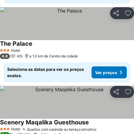
Partilhar
Ad
The Palace
Hotel
3 Estrelas
6,8
45
a 1.0 km de Centro da cidade
Selecione as datas para ver os preços
Ver preços
exatos.
Partilhar
Ad
Scenery Maqalika Guesthouse
Hotel
Quartos com varanda ou terraço privativo
3 Estrelas