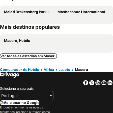
Maloti Drakensberg Park-Lesotho
Moshoeshoe I International Airport
Mais destinos populares
Maseru, Hotéis
Ver todas as estadias em Maseru
Comparador de Hotéis
África
Lesoto
Maseru
Facebook
Twitter
Insta
Yo
Selecione o seu país
Adicionar no Google
Encontre facilmente os nossos
resultados: adicione o trivago como