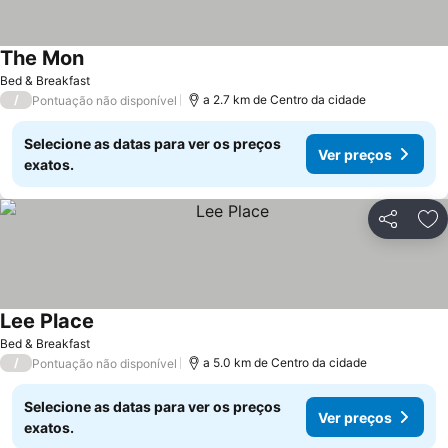
The Mon
Bed & Breakfast
/
a 2.7 km de Centro da cidade
Pontuação não disponível
Selecione as datas para ver os preços
Ver preços
exatos.
Partilhar
Ad
Lee Place
Bed & Breakfast
/
a 5.0 km de Centro da cidade
Pontuação não disponível
Selecione as datas para ver os preços
Ver preços
exatos.