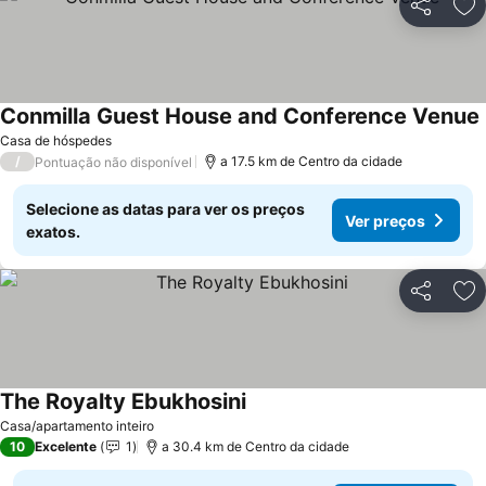
Partilhar
Ad
Conmilla Guest House and Conference Venue
Casa de hóspedes
/
a 17.5 km de Centro da cidade
Pontuação não disponível
Selecione as datas para ver os preços
Ver preços
exatos.
Partilhar
Ad
The Royalty Ebukhosini
Casa/apartamento inteiro
10
Excelente
1
a 30.4 km de Centro da cidade