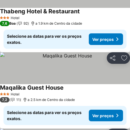
Thabeng Hotel & Restaurant
Hotel
3 Estrelas
7,6
Boa
92
a 1.9 km de Centro da cidade
Selecione as datas para ver os preços
Ver preços
exatos.
Partilhar
Ad
Maqalika Guest House
Hotel
3 Estrelas
7,2
11
a 2.5 km de Centro da cidade
Selecione as datas para ver os preços
Ver preços
exatos.