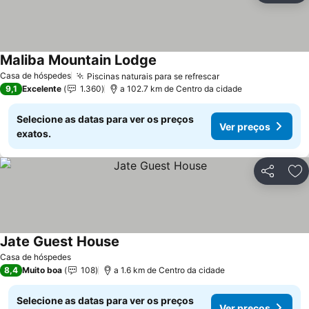
Maliba Mountain Lodge
Casa de hóspedes
Piscinas naturais para se refrescar
9,1
Excelente
1.360
a 102.7 km de Centro da cidade
Selecione as datas para ver os preços
Ver preços
exatos.
Partilhar
Ad
Jate Guest House
Casa de hóspedes
8,4
Muito boa
108
a 1.6 km de Centro da cidade
Selecione as datas para ver os preços
Ver preços