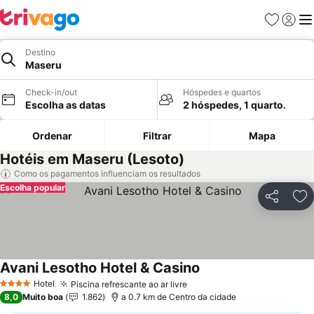
Favoritos
Iniciar
Me
Destino
Maseru
Check-in/out
Hóspedes e quartos
Escolha as datas
2 hóspedes, 1 quarto.
Ordenar
Filtrar
Mapa
Hotéis em Maseru (Lesoto)
Como os pagamentos influenciam os resultados
Escolha popular
Partilhar
Ad
Avani Lesotho Hotel & Casino
Hotel
Piscina refrescante ao ar livre
4 Estrelas
8,0
Muito boa
1.862
a 0.7 km de Centro da cidade