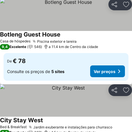
Partilhar
Ad
Botleng Guest House
Casa de hóspedes
Piscina exterior e lareira
9,4
Excelente
546
a 11.4 km de Centro da cidade
€ 78
De
Consulte os preços de
5 sites
Ver preços
Partilhar
Ad
City Stay West
Bed & Breakfast
Jardim exuberante e instalações para churrasco