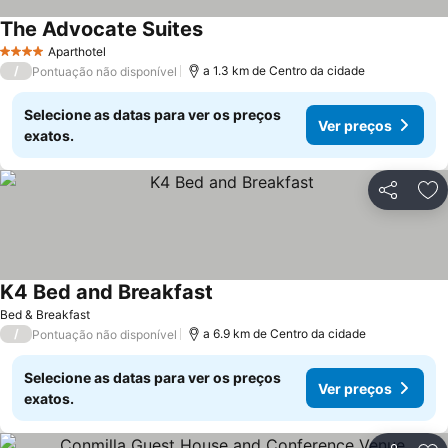
The Advocate Suites
Aparthotel
4 Estrelas
/
a 1.3 km de Centro da cidade
Pontuação não disponível
Selecione as datas para ver os preços
Ver preços
exatos.
Partilhar
Ad
K4 Bed and Breakfast
Bed & Breakfast
/
a 6.9 km de Centro da cidade
Pontuação não disponível
Selecione as datas para ver os preços
Ver preços
exatos.