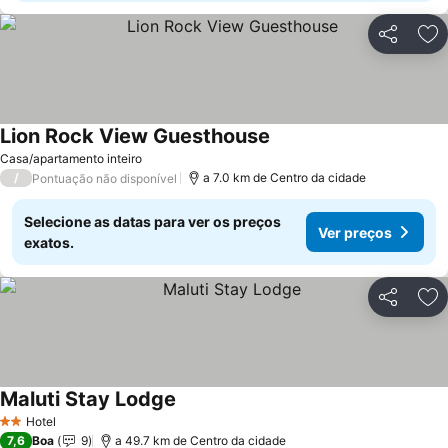
Partilhar
Ad
Lion Rock View Guesthouse
Casa/apartamento inteiro
/
a 7.0 km de Centro da cidade
Pontuação não disponível
Selecione as datas para ver os preços
Ver preços
exatos.
Partilhar
Ad
Maluti Stay Lodge
Hotel
2 Estrelas
7,6
Boa
9
a 49.7 km de Centro da cidade