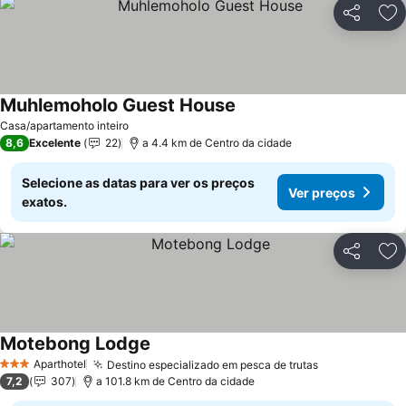
Partilhar
Ad
Muhlemoholo Guest House
Casa/apartamento inteiro
8,6
Excelente
22
a 4.4 km de Centro da cidade
Selecione as datas para ver os preços
Ver preços
exatos.
Partilhar
Ad
Motebong Lodge
Aparthotel
Destino especializado em pesca de trutas
3 Estrelas
7,2
307
a 101.8 km de Centro da cidade