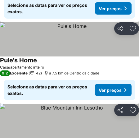
Selecione as datas para ver os preços
Ver preços
exatos.
Partilhar
Ad
Pule's Home
Casa/apartamento inteiro
9,2
Excelente
42
a 7.5 km de Centro da cidade
Selecione as datas para ver os preços
Ver preços
exatos.
Partilhar
Ad