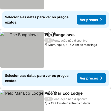
Selecione as datas para ver os preços
Ver preços
exatos.
The Bungalows
Partilhar
Adicionar aos favoritos
Ver preços
/
Pontuação não disponível
Morrungulo, a 16.2 km de Massinga
Selecione as datas para ver os preços
Ver preços
exatos.
Pelo Mar Eco Lodge
Partilhar
Adicionar aos favoritos
Ver pr
/
Pontuação não disponível
a 15.2 km de Centro da cidade