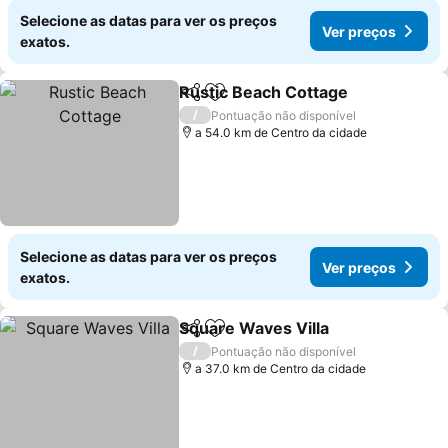
Selecione as datas para ver os preços
Ver preços
exatos.
Rustic Beach Cottage
Partilhar
Adicionar aos favoritos
Ver 
/
Pontuação não disponível
a 54.0 km de Centro da cidade
Selecione as datas para ver os preços
Ver preços
exatos.
Square Waves Villa
Partilhar
Adicionar aos favoritos
Ver pr
/
Pontuação não disponível
a 37.0 km de Centro da cidade