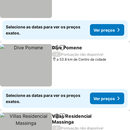
Selecione as datas para ver os preços
Ver preços
exatos.
Dive Pomene
Partilhar
Adicionar aos favoritos
Ver preços
/
Pontuação não disponível
a 53.8 km de Centro da cidade
Selecione as datas para ver os preços
Ver preços
exatos.
Villas Residencial
Partilhar
Adicionar aos favoritos
Massinga
Ver preços
/
Pontuação não disponível