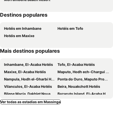
Destinos populares
Hotéis em Inhambane
Hotéis em Tofo
Hotéis em Maxixe
Mais destinos populares
Inhambane, El-Acaba Hotéis
Tofo, El-Acaba Hotéis
Maxixe, El-Acaba Hotéis
Maputo, Hodh ech-Chargui Hotéis
Nampula, Hodh el-Gharbi Hotéis
Ponta do Ouro, Maputo Province Hotéis
Vilanculos, El-Acaba Hotéis
Beira, Nouakchott Hotéis
Bilene Macia, Dakhlet Nouadhibou Hotéis
Bazaruto Island, El-Acaba Hotéis
Pemba, Brakna Hotéis
Ver todas as estadias em Massinga