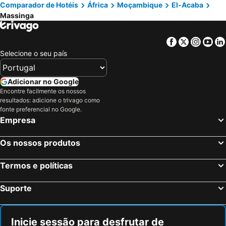
Comparador de Hotéis
África
Moçambique
El-Acaba
Massinga
Facebook
Twitter
Insta
Yo
Selecione o seu país
Adicionar no Google
Encontre facilmente os nossos
resultados: adicione o trivago como
fonte preferencial no Google.
Empresa
Os nossos produtos
Termos e políticas
Suporte
Inicie sessão para desfrutar de