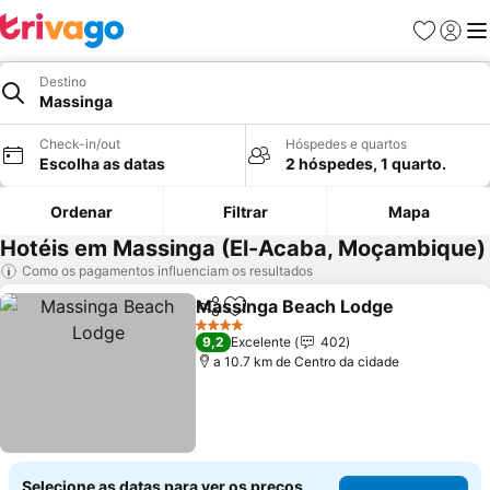
Favoritos
Iniciar
Me
Destino
Massinga
Check-in/out
Hóspedes e quartos
Escolha as datas
2 hóspedes, 1 quarto.
Ordenar
Filtrar
Mapa
Hotéis em Massinga (El-Acaba, Moçambique)
Como os pagamentos influenciam os resultados
Massinga Beach Lodge
Partilhar
Adicionar aos favoritos
Ver
4 Estrelas
9,2
Excelente
402
a 10.7 km de Centro da cidade
Selecione as datas para ver os preços