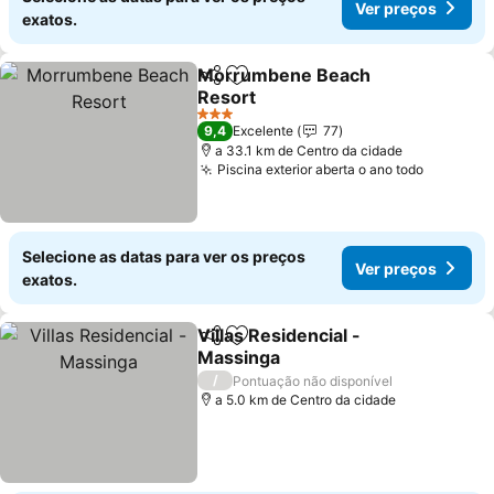
Ver preços
exatos.
Morrumbene Beach
Partilhar
Adicionar aos favoritos
Resort
Ver preços
3 Estrelas
9,4
Excelente
77
a 33.1 km de Centro da cidade
Piscina exterior aberta o ano todo
Ver pre
Selecione as datas para ver os preços
Ver preços
exatos.
Villas Residencial -
Partilhar
Adicionar aos favoritos
Massinga
Ver preços
/
Pontuação não disponível
a 5.0 km de Centro da cidade