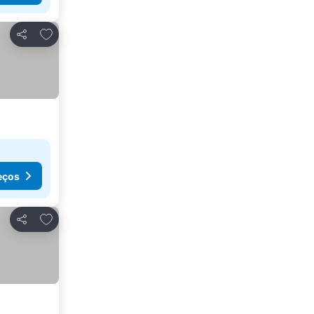
Adicionar aos favoritos
Partilhar
eços
Adicionar aos favoritos
Partilhar