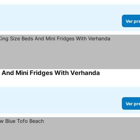
Ver pr
s And Mini Fridges With Verhanda
Ver pr