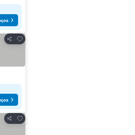
eços
Adicionar aos favoritos
Partilhar
eços
Adicionar aos favoritos
Partilhar