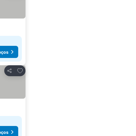
eços
Adicionar aos favoritos
Partilhar
eços