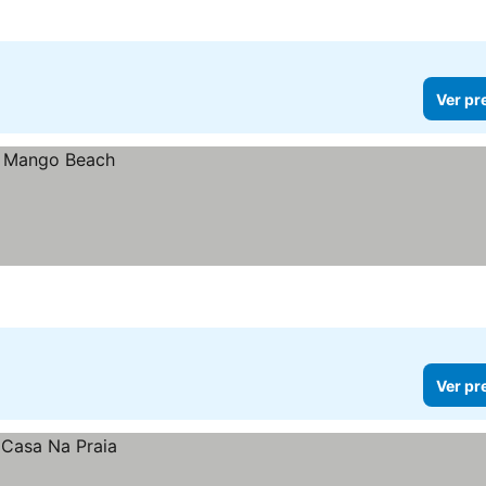
Ver pr
Ver pr