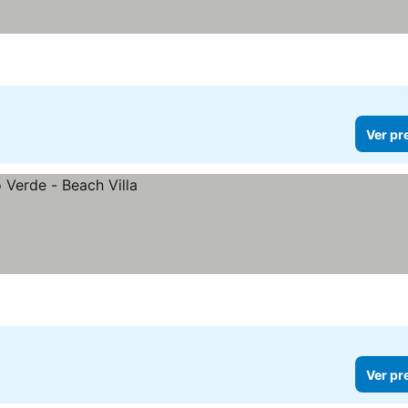
Ver pr
Ver pr