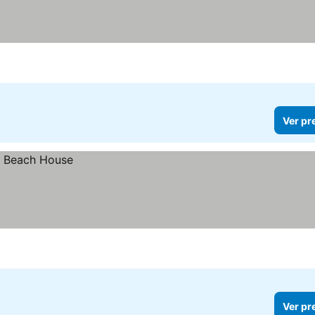
Ver pr
Ver pr