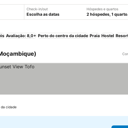
Check-in/out
Hóspedes e quartos
Escolha as datas
2 hóspedes, 1 quarto
éis
Avaliação: 8,0+
Perto do centro da cidade
Praia
Hostel
Resor
 Moçambique)
Com
 da cidade