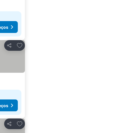
eços
Adicionar aos favoritos
Partilhar
eços
Adicionar aos favoritos
Partilhar