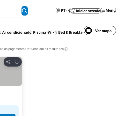
PT · €
Menu
Iniciar sessão
.
Ver mapa
t
Ar condicionado
Piscina
Wi-fi
Bed & Breakfast
Casa de hósped
o os pagamentos influenciam os resultados
Adicionar aos favoritos
Partilhar