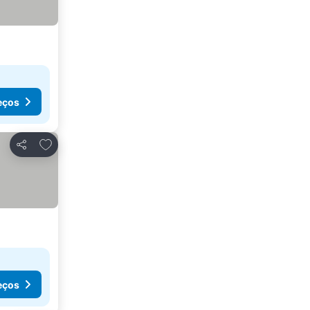
eços
Adicionar aos favoritos
Partilhar
eços