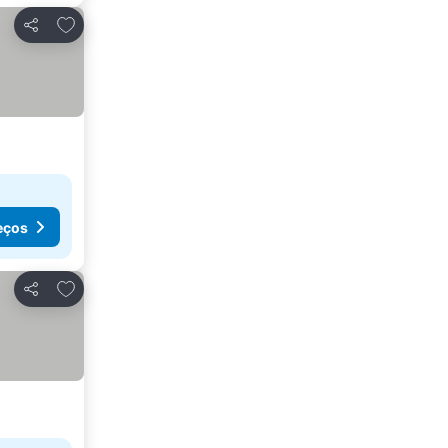
Adicionar aos favoritos
Partilhar
eços
Adicionar aos favoritos
Partilhar