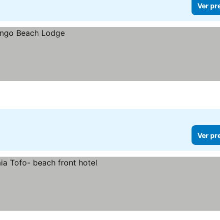
Ver pr
Ver pr