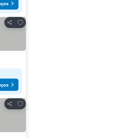
eços
Adicionar aos favoritos
Partilhar
eços
Adicionar aos favoritos
Partilhar