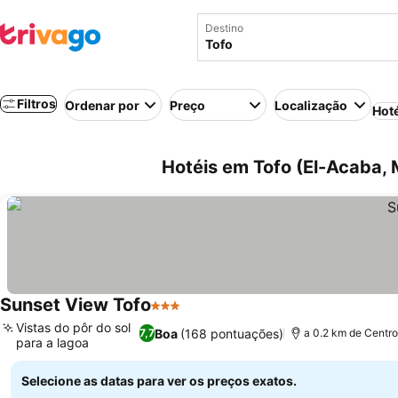
Destino
Filtros
Ordenar por
Preço
Localização
Hot
Hotéis em Tofo (El-Acaba,
Sunset View Tofo
3 Estrelas
Vistas do pôr do sol
Boa
(168 pontuações)
7,7
a 0.2 km de Centro
para a lagoa
Selecione as datas para ver os preços exatos.