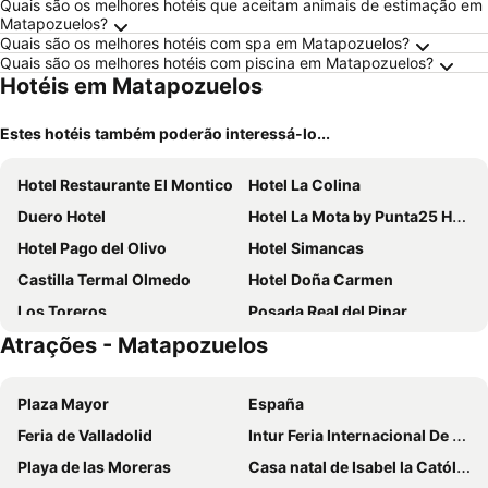
Quais são os melhores hotéis que aceitam animais de estimação em
Matapozuelos?
Quais são os melhores hotéis com spa em Matapozuelos?
Quais são os melhores hotéis com piscina em Matapozuelos?
Hotéis em Matapozuelos
Estes hotéis também poderão interessá-lo...
Hotel Restaurante El Montico
Hotel La Colina
Duero Hotel
Hotel La Mota by Punta25 Hotels Group
Hotel Pago del Olivo
Hotel Simancas
Castilla Termal Olmedo
Hotel Doña Carmen
Los Toreros
Posada Real del Pinar
Atrações - Matapozuelos
Hotel Reina Isabel
Hostal Puerta La Villa
Apartahotel Comforsuite
Hotel Villa de Ferias
Plaza Mayor
España
La Posada de las Esencias
San Roque
Feria de Valladolid
Intur Feria Internacional De Turismo De Interior
Playa de las Moreras
Casa natal de Isabel la Católica