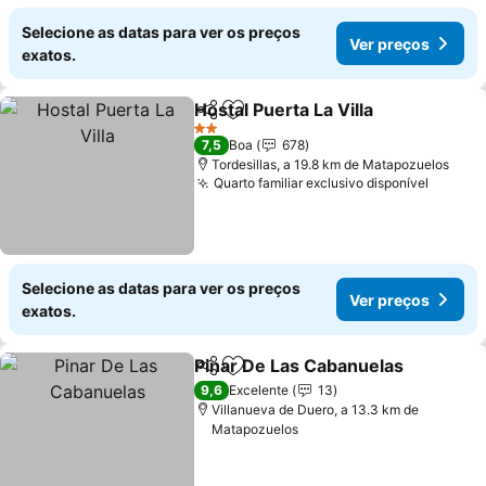
Selecione as datas para ver os preços
Ver preços
exatos.
Hostal Puerta La Villa
Partilhar
Adicionar aos favoritos
2 Estrelas
7,5
Boa
678
Tordesillas, a 19.8 km de Matapozuelos
Quarto familiar exclusivo disponível
Selecione as datas para ver os preços
Ver preços
exatos.
Pinar De Las Cabanuelas
Partilhar
Adicionar aos favoritos
9,6
Excelente
13
Villanueva de Duero, a 13.3 km de
Matapozuelos