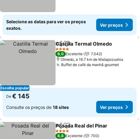
Selecione as datas para ver os preços
Ver preços
exatos.
Castilla Termal Olmedo
Partilhar
Adicionar aos favoritos
4 Estrelas
9,0
Excelente
7.042
Olmedo, a 16.7 km de Matapozuelos
Buffet de café da manhã gourmet
Escolha popular
€ 145
De
Consulte os preços de
18 sites
Ver preços
Posada Real del Pinar
Partilhar
Adicionar aos favoritos
4 Estrelas
8,8
Excelente
700