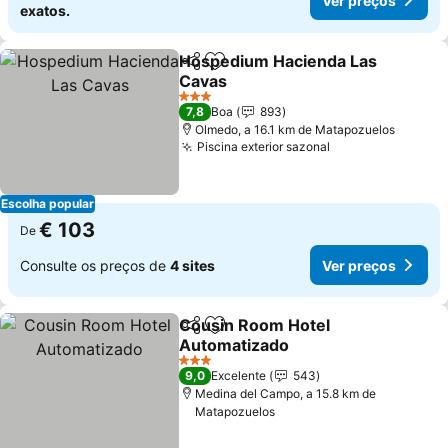
Ver preços
exatos.
Hospedium Hacienda Las
Partilhar
Adicionar aos favoritos
Cavas
3 Estrelas
7,8
Boa
893
Olmedo, a 16.1 km de Matapozuelos
Piscina exterior sazonal
Escolha popular
€ 103
De
Consulte os preços de
4 sites
Ver preços
Cousin Room Hotel
Partilhar
Adicionar aos favoritos
Automatizado
3 Estrelas
9,0
Excelente
543
Medina del Campo, a 15.8 km de
Matapozuelos