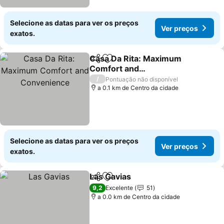
Selecione as datas para ver os preços
Ver preços
exatos.
Casa Da Rita: Maximum
Partilhar
Adicionar aos favoritos
Comfort and
Convenience
/
Pontuação não disponível
a 0.1 km de Centro da cidade
Selecione as datas para ver os preços
Ver preços
exatos.
Las Gavias
Partilhar
Adicionar aos favoritos
9,2
Excelente
51
a 0.0 km de Centro da cidade