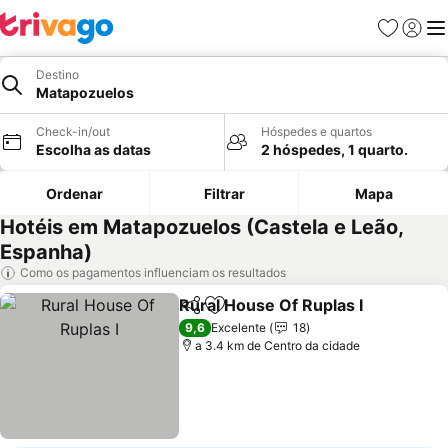
Favoritos
Iniciar
Me
Destino
Matapozuelos
Check-in/out
Hóspedes e quartos
Escolha as datas
2 hóspedes, 1 quarto.
Ordenar
Filtrar
Mapa
Hotéis em Matapozuelos (Castela e Leão,
Espanha)
Como os pagamentos influenciam os resultados
Rural House Of Ruplas I
Partilhar
Adicionar aos favoritos
9,6
Excelente
18
a 3.4 km de Centro da cidade