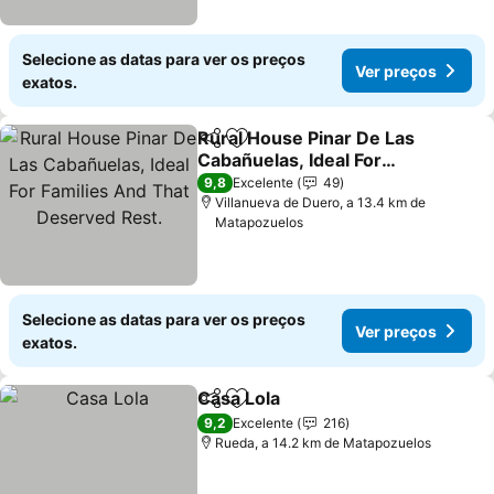
Selecione as datas para ver os preços
Ver preços
exatos.
Rural House Pinar De Las
Partilhar
Adicionar aos favoritos
Cabañuelas, Ideal For
Families And That
9,8
Excelente
49
Deserved Rest.
Villanueva de Duero, a 13.4 km de
Matapozuelos
Selecione as datas para ver os preços
Ver preços
exatos.
Casa Lola
Partilhar
Adicionar aos favoritos
9,2
Excelente
216
Rueda, a 14.2 km de Matapozuelos