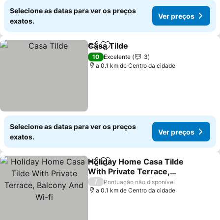
Selecione as datas para ver os preços
Ver preços
exatos.
Casa Tilde
Partilhar
Adicionar aos favoritos
10
Excelente
3
a 0.1 km de Centro da cidade
Selecione as datas para ver os preços
Ver preços
exatos.
Holiday Home Casa Tilde
Partilhar
Adicionar aos favoritos
With Private Terrace,
Balcony And Wi-fi
/
Pontuação não disponível
a 0.1 km de Centro da cidade