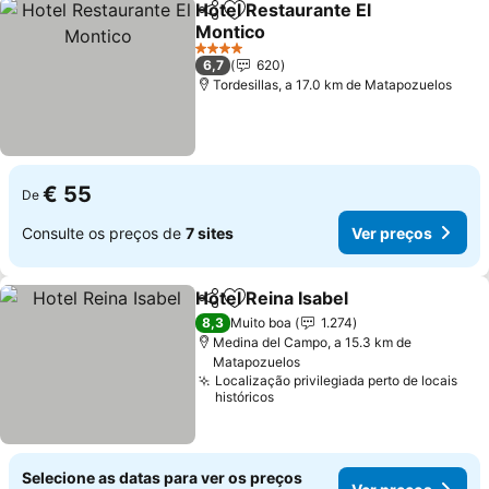
Hotel Restaurante El
Partilhar
Adicionar aos favoritos
Montico
4 Estrelas
6,7
620
Tordesillas, a 17.0 km de Matapozuelos
€ 55
De
Consulte os preços de
7 sites
Ver preços
Hotel Reina Isabel
Partilhar
Adicionar aos favoritos
8,3
Muito boa
1.274
Medina del Campo, a 15.3 km de
Matapozuelos
Localização privilegiada perto de locais
históricos
Selecione as datas para ver os preços