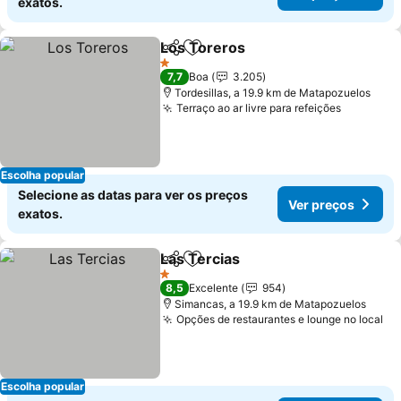
exatos.
Los Toreros
Partilhar
Adicionar aos favoritos
1 Estrelas
7,7
Boa
3.205
Tordesillas, a 19.9 km de Matapozuelos
Terraço ao ar livre para refeições
Escolha popular
Selecione as datas para ver os preços
Ver preços
exatos.
Las Tercias
Partilhar
Adicionar aos favoritos
1 Estrelas
8,5
Excelente
954
Simancas, a 19.9 km de Matapozuelos
Opções de restaurantes e lounge no local
Escolha popular