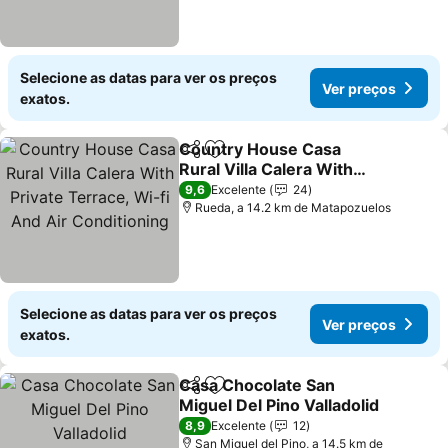
Selecione as datas para ver os preços
Ver preços
exatos.
Country House Casa
Partilhar
Adicionar aos favoritos
Rural Villa Calera With
Private Terrace, Wi-fi
9,6
Excelente
24
And Air Conditioning
Rueda, a 14.2 km de Matapozuelos
Selecione as datas para ver os preços
Ver preços
exatos.
Casa Chocolate San
Partilhar
Adicionar aos favoritos
Miguel Del Pino Valladolid
8,9
Excelente
12
San Miguel del Pino, a 14.5 km de