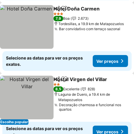
Hotel Doña Carmen
Partilhar
Adicionar aos favoritos
3 Estrelas
7,9
Boa
2.673
Tordesillas, a 19.9 km de Matapozuelos
Bar convidativo com terraço sazonal
Selecione as datas para ver os preços
Ver preços
exatos.
Hostal Virgen del Villar
Partilhar
Adicionar aos favoritos
2 Estrelas
8,5
Excelente
828
Laguna de Duero, a 19.4 km de
Matapozuelos
Decoração charmosa e funcional nos
quartos
Escolha popular
Selecione as datas para ver os preços
Ver preços