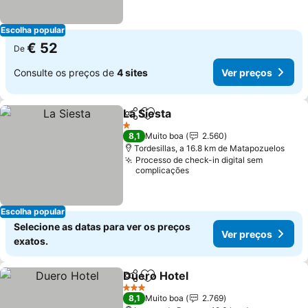
Escolha popular
€ 52
De
Consulte os preços de
4 sites
Ver preços
La Siesta
Partilhar
Adicionar aos favoritos
1 Estrelas
8,1
Muito boa
2.560
Tordesillas, a 16.8 km de Matapozuelos
Processo de check-in digital sem
complicações
Escolha popular
Selecione as datas para ver os preços
Ver preços
exatos.
Duero Hotel
Partilhar
Adicionar aos favoritos
3 Estrelas
8,1
Muito boa
2.769