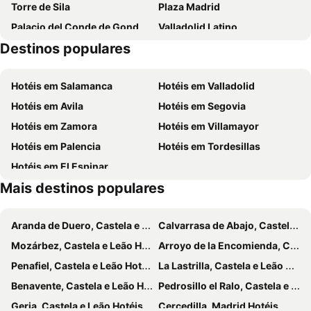
Torre de Sila
Plaza Madrid
Palacio del Conde de Gondomar o Casa del Sol
Valladolid Latino
Destinos populares
Castelo da Mota
Parque Villa de las Ferias
Motauros
José Zorrilla
Hotéis em Salamanca
Hotéis em Valladolid
Auditorio Miguel Delibes
Estación de Ferrocarril
Hotéis em Avila
Hotéis em Segovia
Puente Duero
San Antolin
Hotéis em Zamora
Hotéis em Villamayor
Casa Blanca
Antiguo Hospital General de Simón Ruiz
Hotéis em Palencia
Hotéis em Tordesillas
Parque temático del Mudéjar
Polideportivo Pisuerga
Hotéis em El Espinar
Casa Museo de Colón
Acera Recoletos
Mais destinos populares
La Malvasía
La Overuela
Aranda de Duero, Castela e Leão Hotéis
Calvarrasa de Abajo, Castela e Leão Hotéis
Mozárbez, Castela e Leão Hotéis
Arroyo de la Encomienda, Castela e Leão Hotéis
Penafiel, Castela e Leão Hotéis
La Lastrilla, Castela e Leão Hotéis
Benavente, Castela e Leão Hotéis
Pedrosillo el Ralo, Castela e Leão Hotéis
Geria, Castela e Leão Hotéis
Cercedilla, Madrid Hotéis