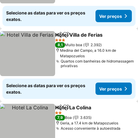
Selecione as datas para ver os preços
Ver preços
exatos.
Hotel Villa de Ferias
Partilhar
Adicionar aos favoritos
3 Estrelas
8,1
Muito boa
2.392
Medina del Campo, a 16.0 km de
Matapozuelos
Quartos com banheiras de hidromassagem
privativas
Selecione as datas para ver os preços
Ver preços
exatos.
Hotel La Colina
Partilhar
Adicionar aos favoritos
2 Estrelas
7,9
Boa
3.635
Geria, a 17.4 km de Matapozuelos
Acesso conveniente à autoestrada