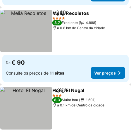
Meliá Recoletos
Partilhar
Adicionar aos favoritos
Ver preço
4 Estrelas
8,7
Excelente
4.888
a 0.8 km de Centro da cidade
€ 90
De
Consulte os preços de
11 sites
Ver preços
Hotel El Nogal
Partilhar
Adicionar aos favoritos
Ver preços
3 Estrelas
8,3
Muito boa
1.601
a 0.1 km de Centro da cidade