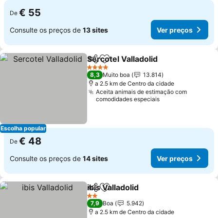
€ 55
De
Consulte os preços de
13 sites
Ver preços
Sercotel Valladolid
Partilhar
Adicionar aos favoritos
Ver pre
4 Estrelas
8,3
Muito boa
13.814
a 2.5 km de Centro da cidade
Aceita animais de estimação com
comodidades especiais
Escolha popular
€ 48
De
Consulte os preços de
14 sites
Ver preços
ibis Valladolid
Partilhar
Adicionar aos favoritos
Ver preços
2 Estrelas
7,9
Boa
5.942
a 2.5 km de Centro da cidade