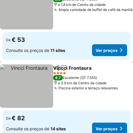
a 1.8 km de Centro da cidade
Ampla variedade de buffet de café da manhã
€ 53
De
Consulte os preços de
11 sites
Ver preços
Vincci Frontaura
Partilhar
Adicionar aos favoritos
Ver preço
4 Estrelas
8,7
Excelente
7.555
a 3.9 km de Centro da cidade
Piscina exterior e terraço relaxantes
Ver pr
€ 82
De
Consulte os preços de
14 sites
Ver preços