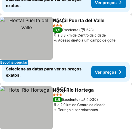
Ver preços
exatos.
Hostal Puerta del Valle
Partilhar
Adicionar aos favoritos
Ver
3 Estrelas
8,5
Excelente
628
a 8.3 km de Centro da cidade
Acesso direto a um campo de golfe
Ver pr
Escolha popular
Selecione as datas para ver os preços
Ver preços
exatos.
Hotel Río Hortega
Partilhar
Adicionar aos favoritos
Ver preç
3 Estrelas
8,5
Excelente
4.030
a 2.9 km de Centro da cidade
Terraço e bar relaxantes
Ver preços