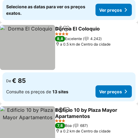
Selecione as datas para ver os preços
Ver preços
exatos.
Dorma El Coloquio
Partilhar
Adicionar aos favoritos
Ver pre
4 Estrelas
8,8
Excelente
4.242
a 0.5 km de Centro da cidade
€ 85
De
Consulte os preços de
13 sites
Ver preços
Edificio 10 by Plaza Mayor
Partilhar
Adicionar aos favoritos
Apartamentos
Ver preços
3 Estrelas
7,8
Boa
687
a 0.2 km de Centro da cidade