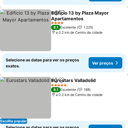
Edificio 13 by Plaza Mayor
Partilhar
Adicionar aos favoritos
Apartamentos
Ver preços
4 Estrelas
9,1
Excelente
1.225
a 0.2 km de Centro da cidade
Selecione as datas para ver os preços
Ver preços
exatos.
Eurostars Valladolid
Partilhar
Adicionar aos favoritos
Ver pr
5 Estrelas
9,1
Excelente
188
a 0.2 km de Centro da cidade
Escolha popular
Selecione as datas para ver os preços