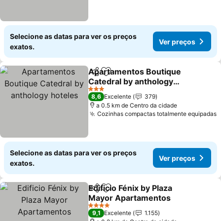
Selecione as datas para ver os preços
Ver preços
exatos.
Apartamentos Boutique
Partilhar
Adicionar aos favoritos
Catedral by anthology
hoteles
Ver preços
3 Estrelas
8,6
Excelente
379
a 0.5 km de Centro da cidade
Cozinhas compactas totalmente equipadas
V
Selecione as datas para ver os preços
Ver preços
exatos.
Edificio Fénix by Plaza
Partilhar
Adicionar aos favoritos
Mayor Apartamentos
Ver preços
4 Estrelas
9,1
Excelente
1.155