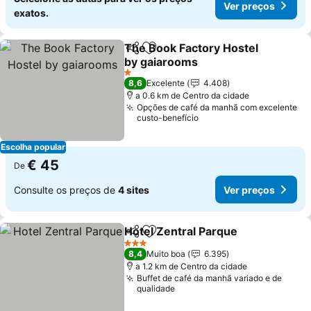
Ver preços
exatos.
The Book Factory Hostel
Partilhar
Adicionar aos favoritos
by gaiarooms
Ver preços
1 Estrelas
8,6
Excelente
4.408
a 0.6 km de Centro da cidade
Opções de café da manhã com excelente
custo-benefício
Escolha popular
€ 45
De
Consulte os preços de
4 sites
Ver preços
Hotel Zentral Parque
Partilhar
Adicionar aos favoritos
Ver p
3 Estrelas
8,4
Muito boa
6.395
a 1.2 km de Centro da cidade
Buffet de café da manhã variado e de
qualidade