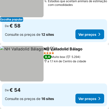
Estadias que aceitam animais de estimação
com comodidades
Escolha popular
€ 58
De
Consulte os preços de
12 sites
Ver preços
NH Valladolid Bálago
Partilhar
Adicionar aos favoritos
Ver p
4 Estrelas
8,4
Muito boa
5.294
a 1.1 km de Centro da cidade
€ 54
De
Consulte os preços de
16 sites
Ver preços