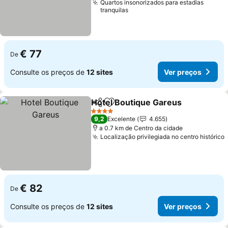
Quartos insonorizados para estadias
tranquilas
€ 77
De
Consulte os preços de
12 sites
Ver preços
Hotel Boutique Gareus
Partilhar
Adicionar aos favoritos
Ver
4 Estrelas
9,2
Excelente
4.655
a 0.7 km de Centro da cidade
Localização privilegiada no centro histórico
€ 82
De
Consulte os preços de
12 sites
Ver preços