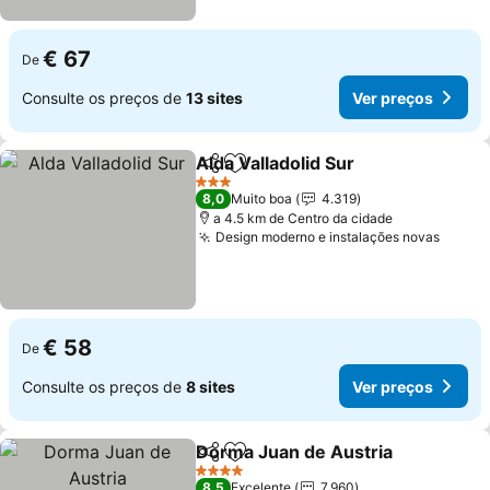
€ 67
De
Consulte os preços de
13 sites
Ver preços
Alda Valladolid Sur
Partilhar
Adicionar aos favoritos
Ver pre
3 Estrelas
8,0
Muito boa
4.319
a 4.5 km de Centro da cidade
Design moderno e instalações novas
Ver p
€ 58
De
Consulte os preços de
8 sites
Ver preços
Dorma Juan de Austria
Partilhar
Adicionar aos favoritos
Ver
4 Estrelas
8,5
Excelente
7.960