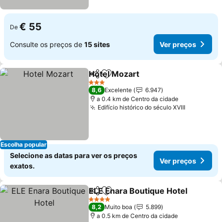
€ 55
De
Consulte os preços de
15 sites
Ver preços
Hotel Mozart
Partilhar
Adicionar aos favoritos
Ver preços
3 Estrelas
8,6
Excelente
6.947
a 0.4 km de Centro da cidade
Edifício histórico do século XVIII
Ver preço
Escolha popular
Selecione as datas para ver os preços
Ver preços
exatos.
ELE Enara Boutique Hotel
Partilhar
Adicionar aos favoritos
4 Estrelas
8,2
Muito boa
5.899
a 0.5 km de Centro da cidade