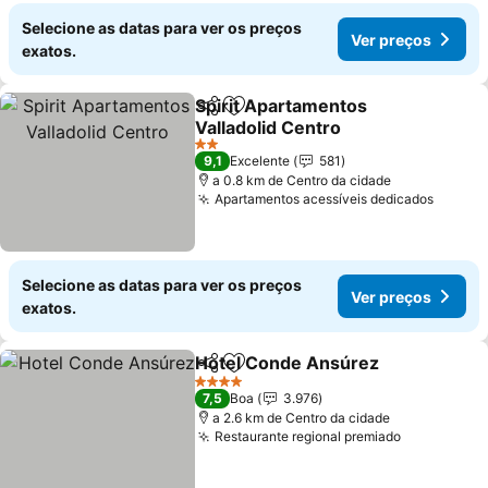
Selecione as datas para ver os preços
Ver preços
exatos.
Spirit Apartamentos
Partilhar
Adicionar aos favoritos
Valladolid Centro
Ver preços
2 Estrelas
9,1
Excelente
581
a 0.8 km de Centro da cidade
Apartamentos acessíveis dedicados
Ver pr
Selecione as datas para ver os preços
Ver preços
exatos.
Hotel Conde Ansúrez
Partilhar
Adicionar aos favoritos
Ver 
4 Estrelas
7,5
Boa
3.976
a 2.6 km de Centro da cidade
Restaurante regional premiado
Ver preço