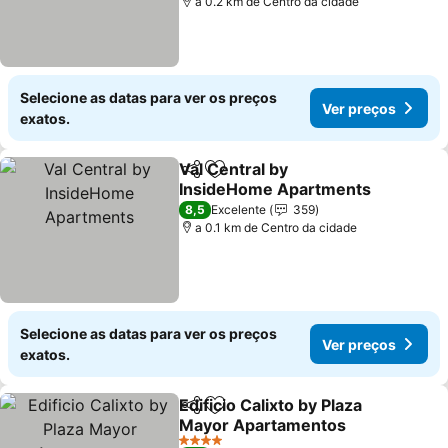
a 0.2 km de Centro da cidade
Selecione as datas para ver os preços
Ver preços
exatos.
Val Central by
Partilhar
Adicionar aos favoritos
InsideHome Apartments
Ver preços
8,5
Excelente
359
a 0.1 km de Centro da cidade
Selecione as datas para ver os preços
Ver preços
exatos.
Edificio Calixto by Plaza
Partilhar
Adicionar aos favoritos
Mayor Apartamentos
Ver preços
4 Estrelas