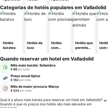
Categorias de hotéis populares em Valladolid
Hotéis
Hotéis de
Hotéis
Hotéis que
Hoté
baratos
luxo
com
permitem
com 
piscinas
animais
Quando reservar um hotel em Valladolid
Mês mais barato: Setembro
€ 99
por noite
Preço anual típico
€ 152
por noite
Mês de maior procura: Março
€ 223
por noite
Perguntas Frequentes sobre Valladolid
Qual é a altura mais barata para reservar um hotel em Valladolid?
Quando é que os preços dos hotéis são mais elevados em