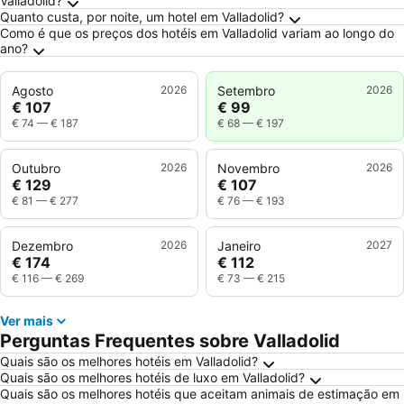
Valladolid?
Quanto custa, por noite, um hotel em Valladolid?
Como é que os preços dos hotéis em Valladolid variam ao longo do
ano?
Agosto
2026
Setembro
2026
€ 107
€ 99
€ 74
—
€ 187
€ 68
—
€ 197
Outubro
2026
Novembro
2026
€ 129
€ 107
€ 81
—
€ 277
€ 76
—
€ 193
Dezembro
2026
Janeiro
2027
€ 174
€ 112
€ 116
—
€ 269
€ 73
—
€ 215
Ver mais
Perguntas Frequentes sobre Valladolid
Quais são os melhores hotéis em Valladolid?
Quais são os melhores hotéis de luxo em Valladolid?
Quais são os melhores hotéis que aceitam animais de estimação em