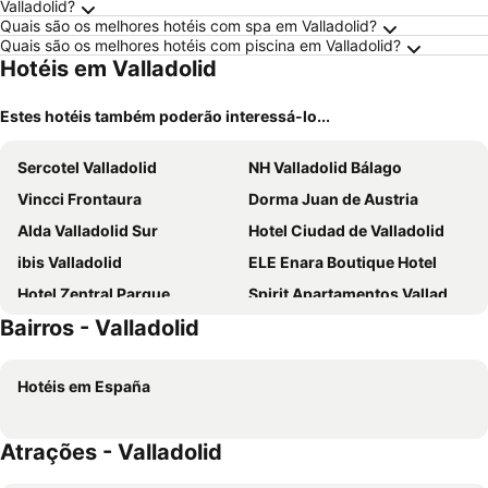
Valladolid?
Quais são os melhores hotéis com spa em Valladolid?
Quais são os melhores hotéis com piscina em Valladolid?
Hotéis em Valladolid
Estes hotéis também poderão interessá-lo...
Sercotel Valladolid
NH Valladolid Bálago
Vincci Frontaura
Dorma Juan de Austria
Alda Valladolid Sur
Hotel Ciudad de Valladolid
ibis Valladolid
ELE Enara Boutique Hotel
Hotel Zentral Parque
Spirit Apartamentos Valladolid Centro
Bairros - Valladolid
Hotel Conde Ansúrez
Hotel Lasa Sport
Hotel Imperial
Hotel El Jardín de la Abadía
Hotéis em España
Hotel Mozart
Hotel La Colina
Duero Hotel
Hotel Boutique Gareus
Atrações - Valladolid
Nexus Valladolid Suites & Hotel
Hotel Olid
Polotel
Villa Augusta Spa & Garden