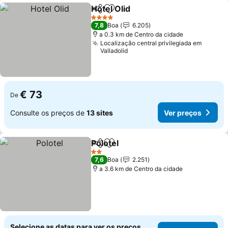
Hotel Olid
Partilhar
Adicionar aos favoritos
Ver preços
4 Estrelas
7,8
Boa
6.205
a 0.3 km de Centro da cidade
Localização central privilegiada em
Valladolid
€ 73
De
Consulte os preços de
13 sites
Ver preços
Polotel
Partilhar
Adicionar aos favoritos
Ver preços
2 Estrelas
7,6
Boa
2.251
a 3.6 km de Centro da cidade
Selecione as datas para ver os preços