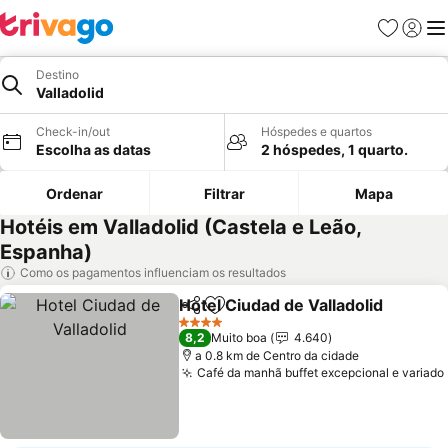
Favoritos
Iniciar
Me
Destino
Valladolid
Check-in/out
Hóspedes e quartos
Escolha as datas
2 hóspedes, 1 quarto.
Ordenar
Filtrar
Mapa
Hotéis em Valladolid (Castela e Leão,
Espanha)
Como os pagamentos influenciam os resultados
Hotel Ciudad de Valladolid
Partilhar
Adicionar aos favoritos
4 Estrelas
8,2
Muito boa
4.640
a 0.8 km de Centro da cidade
Café da manhã buffet excepcional e variado