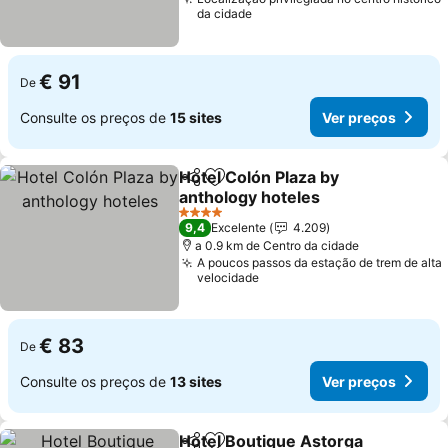
da cidade
€ 91
De
Consulte os preços de
15 sites
Ver preços
Hotel Colón Plaza by
Partilhar
Adicionar aos favoritos
anthology hoteles
Ver preços
4 Estrelas
9,4
Excelente
4.209
a 0.9 km de Centro da cidade
A poucos passos da estação de trem de alta
velocidade
€ 83
De
Consulte os preços de
13 sites
Ver preços
Hotel Boutique Astorga