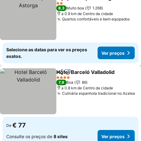
Partilhar
Adicionar aos favoritos
Ve
2 Estrelas
8,3
Muito boa
1.268
a 0.9 km de Centro da cidade
Quartos confortáveis e bem equipados
Ver 
Selecione as datas para ver os preços
Ver preços
exatos.
Hotel Barceló Valladolid
Partilhar
Adicionar aos favoritos
Ve
4 Estrelas
7,8
Boa
86
a 0.8 km de Centro da cidade
Culinária espanhola tradicional no Azalea
Ve
€ 77
De
Consulte os preços de
8 sites
Ver preços