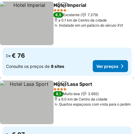
Hotel Imperial
Partilhar
Adicionar aos favoritos
Ver preços
4 Estrelas
8,5
Excelente
7.379
a 0.1 km de Centro da cidade
Instalado em um palácio do século XVI
Ver 
€ 76
De
Consulte os preços de
8 sites
Ver preços
Hotel Lasa Sport
Partilhar
Adicionar aos favoritos
Ver preço
4 Estrelas
8,1
Muito boa
3.692
a 6.0 km de Centro da cidade
Quartos espaçosos com vista para o jardim
V