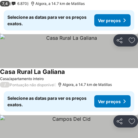
7,4
6.870
Algora, a 14.7 km de Matillas
Selecione as datas para ver os preços
Ver preços
exatos.
Partilhar
Ad
Casa Rural La Galiana
Casa/apartamento inteiro
/
Algora, a 14.7 km de Matillas
Pontuação não disponível
Selecione as datas para ver os preços
Ver preços
exatos.
Partilhar
Ad