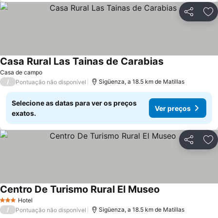
Partilhar
Ad
Casa Rural Las Tainas de Carabias
Casa de campo
/
Sigüenza, a 18.5 km de Matillas
Pontuação não disponível
Selecione as datas para ver os preços
Ver preços
exatos.
Partilhar
Ad
Centro De Turismo Rural El Museo
Hotel
3 Estrelas
/
Sigüenza, a 18.5 km de Matillas
Pontuação não disponível