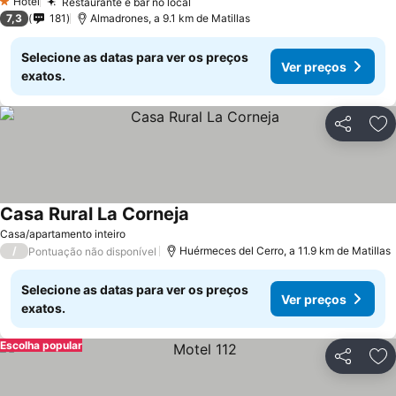
Hotel
Restaurante e bar no local
1 Estrelas
7,3
181
Almadrones, a 9.1 km de Matillas
Selecione as datas para ver os preços
Ver preços
exatos.
Partilhar
Ad
Casa Rural La Corneja
Casa/apartamento inteiro
/
Huérmeces del Cerro, a 11.9 km de Matillas
Pontuação não disponível
Selecione as datas para ver os preços
Ver preços
exatos.
Escolha popular
Partilhar
Ad