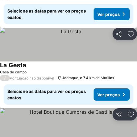
Selecione as datas para ver os preços
Ver preços
exatos.
Partilhar
Ad
La Gesta
Casa de campo
/
Jadraque, a 7.4 km de Matillas
Pontuação não disponível
Selecione as datas para ver os preços
Ver preços
exatos.
Partilhar
Ad