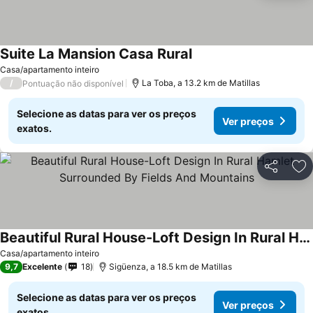
Suite La Mansion Casa Rural
Casa/apartamento inteiro
/
La Toba, a 13.2 km de Matillas
Pontuação não disponível
Selecione as datas para ver os preços
Ver preços
exatos.
Partilhar
Ad
Beautiful Rural House-Loft Design In Rural Hamlet Surrounded By Fields And Mountains
Casa/apartamento inteiro
9,7
Excelente
18
Sigüenza, a 18.5 km de Matillas
Selecione as datas para ver os preços
Ver preços
exatos.