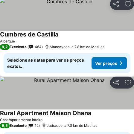
Partilhar
Ad
Cumbres de Castilla
Albergue
9,2
Excelente
464
Mandayona, a 7.8 km de Matillas
Selecione as datas para ver os preços
Ver preços
exatos.
Partilhar
Ad
Rural Apartment Maison Ohana
Casa/apartamento inteiro
9,5
Excelente
12
Jadraque, a 7.8 km de Matillas