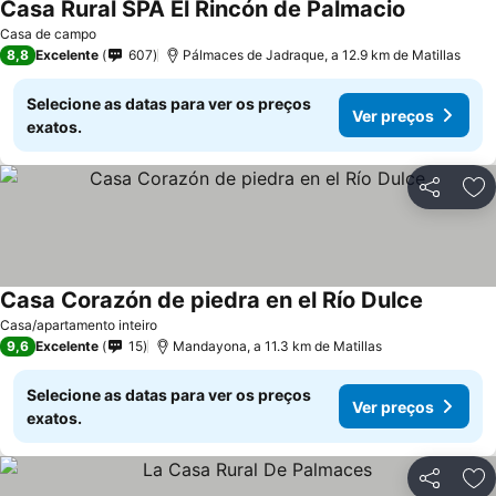
Casa Rural SPA El Rincón de Palmacio
Casa de campo
8,8
Excelente
607
Pálmaces de Jadraque, a 12.9 km de Matillas
Selecione as datas para ver os preços
Ver preços
exatos.
Partilhar
Ad
Casa Corazón de piedra en el Río Dulce
Casa/apartamento inteiro
9,6
Excelente
15
Mandayona, a 11.3 km de Matillas
Selecione as datas para ver os preços
Ver preços
exatos.
Partilhar
Ad