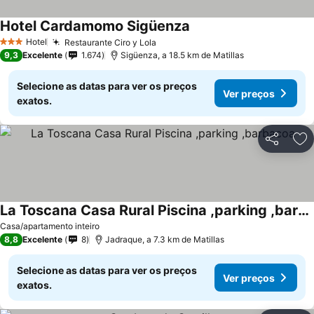
Hotel Cardamomo Sigüenza
Hotel
Restaurante Ciro y Lola
3 Estrelas
9,3
Excelente
1.674
Sigüenza, a 18.5 km de Matillas
Selecione as datas para ver os preços
Ver preços
exatos.
Partilhar
Ad
La Toscana Casa Rural Piscina ,parking ,barbacoa
Casa/apartamento inteiro
8,8
Excelente
8
Jadraque, a 7.3 km de Matillas
Selecione as datas para ver os preços
Ver preços
exatos.