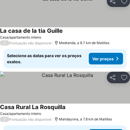
Partilhar
Ad
La casa de la tia Guille
Casa/apartamento inteiro
/
Medranda, a 8.7 km de Matillas
Pontuação não disponível
Selecione as datas para ver os preços
Ver preços
exatos.
Partilhar
Ad
Casa Rural La Rosquilla
Casa/apartamento inteiro
/
Mandayona, a 7.8 km de Matillas
Pontuação não disponível