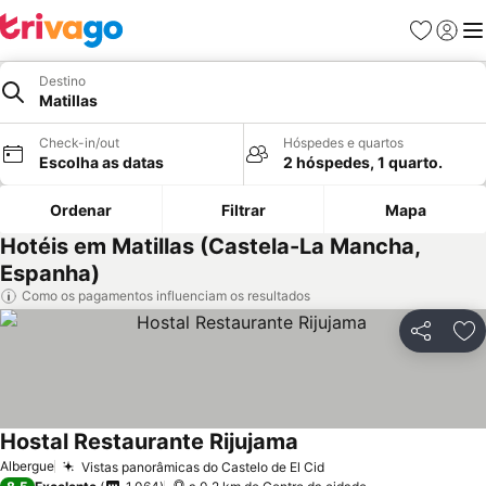
Favoritos
Iniciar
Me
Destino
Matillas
Check-in/out
Hóspedes e quartos
Escolha as datas
2 hóspedes, 1 quarto.
Ordenar
Filtrar
Mapa
Hotéis em Matillas (Castela-La Mancha,
Espanha)
Como os pagamentos influenciam os resultados
Partilhar
Ad
Hostal Restaurante Rijujama
Albergue
Vistas panorâmicas do Castelo de El Cid