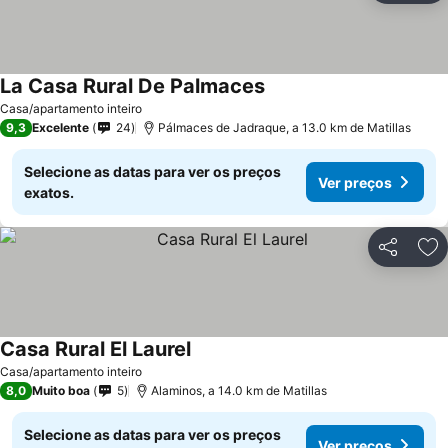
La Casa Rural De Palmaces
Casa/apartamento inteiro
9,3
Excelente
24
Pálmaces de Jadraque, a 13.0 km de Matillas
Selecione as datas para ver os preços
Ver preços
exatos.
Partilhar
Ad
Casa Rural El Laurel
Casa/apartamento inteiro
8,0
Muito boa
5
Alaminos, a 14.0 km de Matillas
Selecione as datas para ver os preços
Ver preços