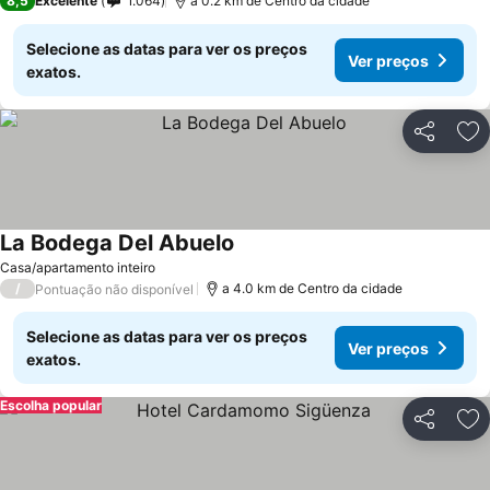
8,5
Excelente
1.064
a 0.2 km de Centro da cidade
Selecione as datas para ver os preços
Ver preços
exatos.
Partilhar
Ad
La Bodega Del Abuelo
Casa/apartamento inteiro
/
a 4.0 km de Centro da cidade
Pontuação não disponível
Selecione as datas para ver os preços
Ver preços
exatos.
Escolha popular
Partilhar
Ad