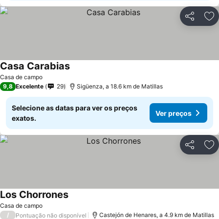
Partilhar
Ad
Casa Carabias
Casa de campo
9,8
Excelente
29
Sigüenza, a 18.6 km de Matillas
Selecione as datas para ver os preços
Ver preços
exatos.
Partilhar
Ad
Los Chorrones
Casa de campo
/
Castejón de Henares, a 4.9 km de Matillas
Pontuação não disponível