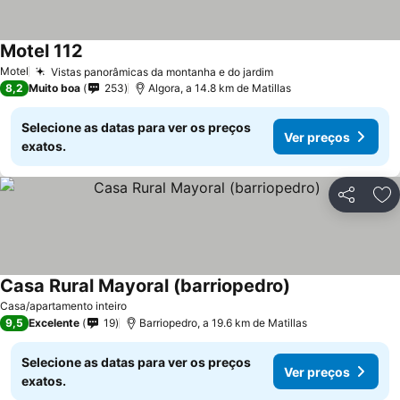
Motel 112
Motel
Vistas panorâmicas da montanha e do jardim
8,2
Muito boa
253
Algora, a 14.8 km de Matillas
Selecione as datas para ver os preços
Ver preços
exatos.
Partilhar
Ad
Casa Rural Mayoral (barriopedro)
Casa/apartamento inteiro
9,5
Excelente
19
Barriopedro, a 19.6 km de Matillas
Selecione as datas para ver os preços
Ver preços
exatos.