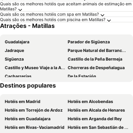
Quais são os melhores hotéis que aceitam animais de estimação em
Matillas?
Quais são os melhores hotéis com spa em Matillas?
Quais são os melhores hotéis com piscina em Matillas?
Atrações - Matillas
Guadalajara
Parador de Sigüenza
Jadraque
Parque Natural del Barranco del Río Dulce
Sigüenza
Castillo de la Peña Bermeja
Castillo y Museo Viaje a la Alcarria
Chorreras de Despeñalagua
Cacharrerías
De la Estación
Destinos populares
El Balconcillo
Cabanillas Golf Club
Palacio de Antonio de Mendoza
Zoológico de Guadalajara
Hotéis em Madrid
Hotéis em Alcobendas
Parque de la Concordia
Alcazár Real
Hotéis em Torrejón de Ardoz
Hotéis em Alcala de Henares
Hotéis em Guadalajara
Hotéis em Arganda del Rey
Hotéis em Rivas-Vaciamadrid
Hotéis em San Sebastián de los Reyes