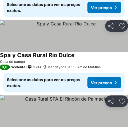
Selecione as datas para ver os preços
Ver preços
exatos.
Partilhar
Ad
Spa y Casa Rural Rio Dulce
Casa de campo
9,6
Excelente
324
Mandayona, a 11.1 km de Matillas
Selecione as datas para ver os preços
Ver preços
exatos.
Partilhar
Ad