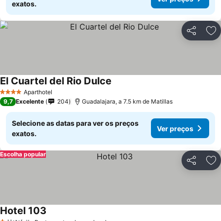
exatos.
Partilhar
Ad
El Cuartel del Rio Dulce
Aparthotel
4 Estrelas
9,7
Excelente
204
Guadalajara, a 7.5 km de Matillas
Selecione as datas para ver os preços
Ver preços
exatos.
Escolha popular
Partilhar
Ad
Hotel 103