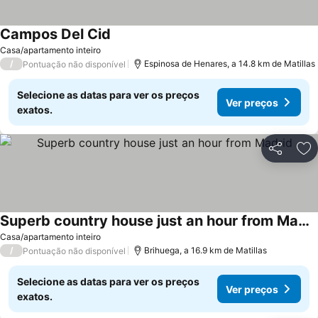
Campos Del Cid
Casa/apartamento inteiro
/
Espinosa de Henares, a 14.8 km de Matillas
Pontuação não disponível
Selecione as datas para ver os preços
Ver preços
exatos.
Partilhar
Ad
Superb country house just an hour from Madrid
Casa/apartamento inteiro
/
Brihuega, a 16.9 km de Matillas
Pontuação não disponível
Selecione as datas para ver os preços
Ver preços
exatos.