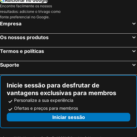
Adicionar no Google
Encontre facilmente os nossos
Alcázar de San Juan, Castela-La Mancha Hotéis
Manzanares, Castela-La Mancha Hotéis
resultados: adicione o trivago como
Tomelloso, Castela-La Mancha Hotéis
Islantilla, Andaluzia Hotéis
fonte preferencial no Google.
Empresa
Madrid, Madrid Hotéis
Benidorm, Valência Hotéis
Sevilha, Andaluzia Hotéis
Barcelona, Catalunha Hotéis
Os nossos produtos
Vigo, Galiza Hotéis
Sangenjo, Galiza Hotéis
Termos e políticas
Isla Cristina, Andaluzia Hotéis
Isla Canela, Andaluzia Hotéis
Suporte
Inicie sessão para desfrutar de
vantagens exclusivas para membros
Personalize a sua experiência
Ofertas e preços para membros
Iniciar sessão