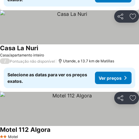
Partilhar
Ad
Casa La Nuri
Casa/apartamento inteiro
/
Utande, a 13.7 km de Matillas
Pontuação não disponível
Selecione as datas para ver os preços
Ver preços
exatos.
Partilhar
Ad
Motel 112 Algora
Motel
2 Estrelas