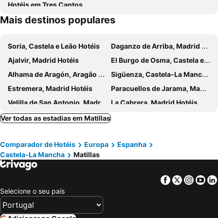
Hotéis em Tres Cantos
Mais destinos populares
Soria, Castela e Leão Hotéis
Daganzo de Arriba, Madrid Hotéis
Ajalvir, Madrid Hotéis
El Burgo de Osma, Castela e Leão Hotéis
Alhama de Aragón, Aragão Hotéis
Sigüenza, Castela-La Mancha Hotéis
Estremera, Madrid Hotéis
Paracuellos de Jarama, Madrid Hotéis
Velilla de San Antonio, Madrid Hotéis
La Cabrera, Madrid Hotéis
Rascafría, Madrid Hotéis
San Ildefonso, Castela e Leão Hotéis
Ver todas as estadias em Matillas
Nuévalos, Aragão Hotéis
Moralzarzal, Madrid Hotéis
Comparador de Hotéis
Europa
Espanha
Garganta de los Montes, Madrid Hotéis
Soto del Real, Madrid Hotéis
Castela-La Mancha
Matillas
San Fernando de Henares, Madrid Hotéis
Torrecaballeros, Castela e Leão Hotéis
Milagros, Castela e Leão Hotéis
Medinaceli, Castela e Leão Hotéis
Facebook
Twitter
Insta
Yo
Ciudad Real, Castela-La Mancha Hotéis
Aranjuez, Madrid Hotéis
Selecione o seu país
Nambroca, Castela-La Mancha Hotéis
Chinchón, Madrid Hotéis
Almagro, Castela-La Mancha Hotéis
Santa Cruz de Mudela, Castela-La Mancha Hotéis