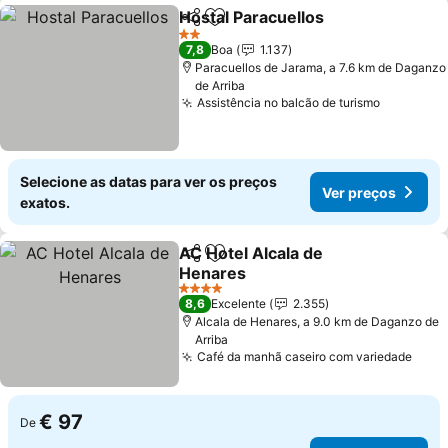
Hostal Paracuellos
Partilhar
Adicionar aos favoritos
Ver pre
2 Estrelas
7,8
Boa
1.137
Paracuellos de Jarama, a 7.6 km de Daganzo
de Arriba
Assistência no balcão de turismo
Ver preç
Selecione as datas para ver os preços
Ver preços
exatos.
AC Hotel Alcala de
Partilhar
Adicionar aos favoritos
Henares
Ver preços
4 Estrelas
8,6
Excelente
2.355
Alcala de Henares, a 9.0 km de Daganzo de
Arriba
Café da manhã caseiro com variedade
Ver 
€ 97
De