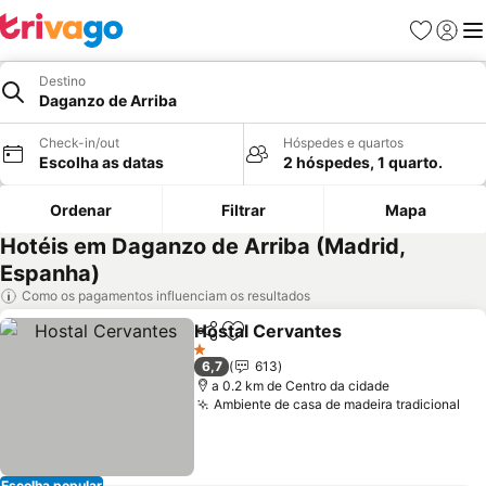
Favoritos
Iniciar
Me
Destino
Daganzo de Arriba
Check-in/out
Hóspedes e quartos
Escolha as datas
2 hóspedes, 1 quarto.
Ordenar
Filtrar
Mapa
Hotéis em Daganzo de Arriba (Madrid,
Espanha)
Como os pagamentos influenciam os resultados
Hostal Cervantes
Partilhar
Adicionar aos favoritos
Ver preç
1 Estrelas
6,7
613
a 0.2 km de Centro da cidade
Ambiente de casa de madeira tradicional
Ver
Escolha popular