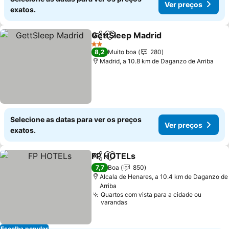
Ver preços
exatos.
GettSleep Madrid
Partilhar
Adicionar aos favoritos
Ver preç
2 Estrelas
8,2
Muito boa
280
Madrid, a 10.8 km de Daganzo de Arriba
Selecione as datas para ver os preços
Ver preços
exatos.
FP HOTELs
Partilhar
Adicionar aos favoritos
Ver preços
7,7
Boa
850
Alcala de Henares, a 10.4 km de Daganzo de
Arriba
Quartos com vista para a cidade ou
varandas
Escolha popular