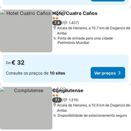
Hotel Cuatro Caños
Partilhar
Adicionar aos favoritos
Ver pr
2 Estrelas
7,4
1.407
Alcala de Henares, a 10.7 km de Daganzo de
Arriba
Porta de entrada para uma cidade
Património Mundial
€ 32
De
Consulte os preços de
10 sites
Ver preços
Complutense
Partilhar
Adicionar aos favoritos
Ver preços
2 Estrelas
7,1
1.315
Alcala de Henares, a 10.6 km de Daganzo de
Arriba
Disponibilidade de estacionamento seguro
V