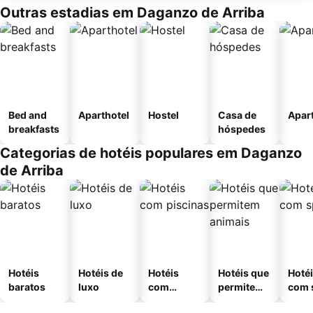
Outras estadias em Daganzo de Arriba
Bed and
Aparthotel
Hostel
Casa de
Apar
breakfasts
hóspedes
Categorias de hotéis populares em Daganzo
de Arriba
Hotéis
Hotéis de
Hotéis
Hotéis que
Hoté
baratos
luxo
com
permitem
com 
piscinas
animais