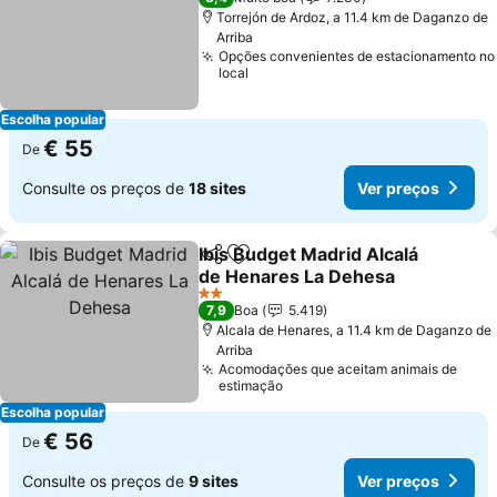
Torrejón de Ardoz, a 11.4 km de Daganzo de
Arriba
Opções convenientes de estacionamento no
local
Escolha popular
€ 55
De
Consulte os preços de
18 sites
Ver preços
Ibis Budget Madrid Alcalá
Partilhar
Adicionar aos favoritos
de Henares La Dehesa
Ver preços
2 Estrelas
7,9
Boa
5.419
Alcala de Henares, a 11.4 km de Daganzo de
Arriba
Acomodações que aceitam animais de
estimação
Escolha popular
€ 56
De
Consulte os preços de
9 sites
Ver preços