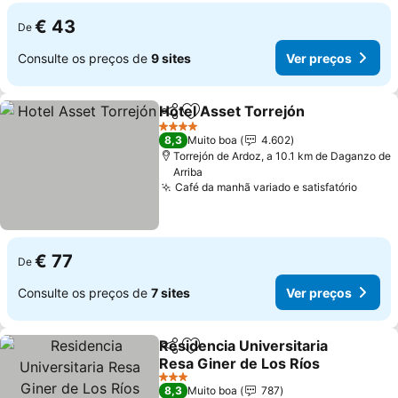
€ 43
De
Consulte os preços de
9 sites
Ver preços
Hotel Asset Torrejón
Partilhar
Adicionar aos favoritos
Ver p
4 Estrelas
8,3
Muito boa
4.602
Torrejón de Ardoz, a 10.1 km de Daganzo de
Arriba
Café da manhã variado e satisfatório
Ver p
€ 77
De
Consulte os preços de
7 sites
Ver preços
Residencia Universitaria
Partilhar
Adicionar aos favoritos
Resa Giner de Los Ríos
Ver preços
3 Estrelas
8,3
Muito boa
787