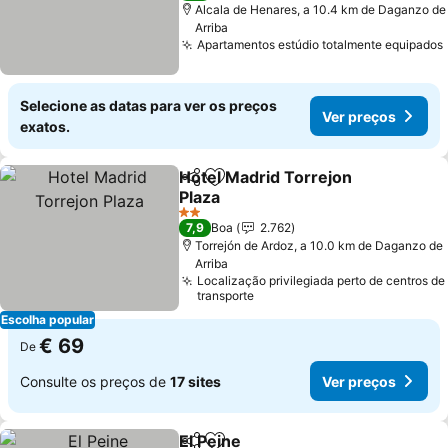
Alcala de Henares, a 10.4 km de Daganzo de
Arriba
Apartamentos estúdio totalmente equipados
Selecione as datas para ver os preços
Ver preços
exatos.
Hotel Madrid Torrejon
Partilhar
Adicionar aos favoritos
Plaza
Ver preços
2 Estrelas
7,9
Boa
2.762
Torrejón de Ardoz, a 10.0 km de Daganzo de
Arriba
Localização privilegiada perto de centros de
transporte
Escolha popular
€ 69
De
Consulte os preços de
17 sites
Ver preços
El Peine