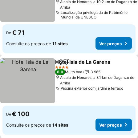
Alcala de Henares, a 10.2 km de Daganzo de
Arriba
Localização privilegiada de Patrimônio
Mundial da UNESCO
€ 71
De
Consulte os preços de
11 sites
Ver preços
Hotel Isla de La Garena
Partilhar
Adicionar aos favoritos
Ver
4 Estrelas
8,0
Muito boa
3.965
Alcala de Henares, a 8.1 km de Daganzo de
Arriba
Piscina exterior com jardim e terraço
Ver p
€ 100
De
Consulte os preços de
14 sites
Ver preços