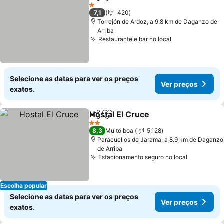
Partilhar
Adicionar aos favoritos
Ver preços
1 Estrelas
7,1
420
Torrejón de Ardoz, a 9.8 km de Daganzo de
Arriba
Restaurante e bar no local
Ver preços
Selecione as datas para ver os preços
Ver preços
exatos.
Hostal El Cruce
Partilhar
Adicionar aos favoritos
Ver preços
2 Estrelas
8,3
Muito boa
5.128
Paracuellos de Jarama, a 8.9 km de Daganzo
de Arriba
Estacionamento seguro no local
Ver preço
Escolha popular
Selecione as datas para ver os preços
Ver preços
exatos.