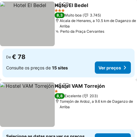
Hotel El Bedel
Partilhar
Adicionar aos favoritos
Ver preços
3 Estrelas
8,3
Muito boa
3.745
Alcala de Henares, a 10.5 km de Daganzo de
Arriba
Perto da Praça Cervantes
Ver preços
€ 78
De
Consulte os preços de
15 sites
Ver preços
Hostel VAM Torrejón
Partilhar
Adicionar aos favoritos
Ver p
1 Estrelas
8,8
Excelente
203
Torrejón de Ardoz, a 9.6 km de Daganzo de
Arriba
Selecione as datas para ver os preços