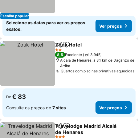
Escolha popular
Selecione as datas para ver os preços
Ver preços
exatos.
Zouk Hotel
Partilhar
Adicionar aos favoritos
Ver preços
2 Estrelas
8,5
Excelente
3.945
Alcala de Henares, a 8.1 km de Daganzo de
Arriba
Quartos com piscinas privativas aquecidas
V
€ 83
De
Consulte os preços de
7 sites
Ver preços
Travelodge Madrid Alcalá
Partilhar
Adicionar aos favoritos
de Henares