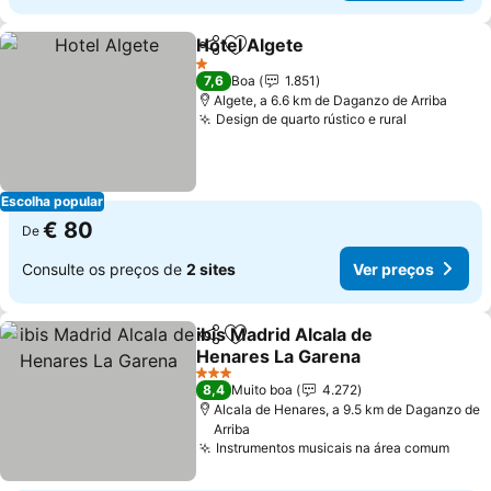
Hotel Algete
Partilhar
Adicionar aos favoritos
Ver preços
1 Estrelas
7,6
Boa
1.851
Algete, a 6.6 km de Daganzo de Arriba
Design de quarto rústico e rural
Ver preço
Escolha popular
€ 80
De
Consulte os preços de
2 sites
Ver preços
ibis Madrid Alcala de
Partilhar
Adicionar aos favoritos
Henares La Garena
Ver preços
3 Estrelas
8,4
Muito boa
4.272
Alcala de Henares, a 9.5 km de Daganzo de
Arriba
Instrumentos musicais na área comum
Ver 