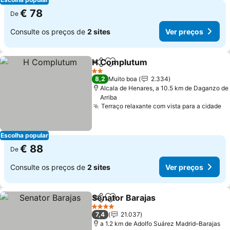
€ 78
De
Consulte os preços de
2 sites
Ver preços
H Complutum
Partilhar
Adicionar aos favoritos
Ver preços
2 Estrelas
8,2
Muito boa
2.334
Alcala de Henares, a 10.5 km de Daganzo de
Arriba
Terraço relaxante com vista para a cidade
Ve
Escolha popular
€ 88
De
Consulte os preços de
2 sites
Ver preços
Senator Barajas
Partilhar
Adicionar aos favoritos
Ver preço
4 Estrelas
7,4
21.037
a 1.2 km de Adolfo Suárez Madrid–Barajas