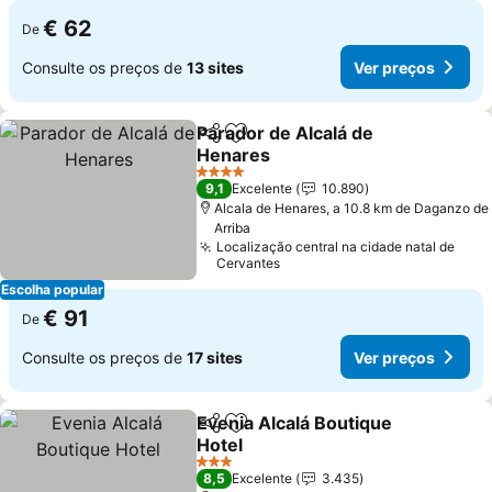
€ 62
De
Consulte os preços de
13 sites
Ver preços
Parador de Alcalá de
Partilhar
Adicionar aos favoritos
Henares
Ver preços
4 Estrelas
9,1
Excelente
10.890
Alcala de Henares, a 10.8 km de Daganzo de
Arriba
Localização central na cidade natal de
Cervantes
Escolha popular
€ 91
De
Consulte os preços de
17 sites
Ver preços
Evenia Alcalá Boutique
Partilhar
Adicionar aos favoritos
Hotel
Ver preços
3 Estrelas
8,5
Excelente
3.435