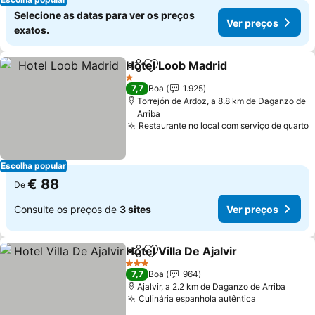
Selecione as datas para ver os preços
Ver preços
exatos.
Hotel Loob Madrid
Partilhar
Adicionar aos favoritos
Ver pre
1 Estrelas
7,7
Boa
1.925
Torrejón de Ardoz, a 8.8 km de Daganzo de
Arriba
Restaurante no local com serviço de quarto
V
Escolha popular
€ 88
De
Consulte os preços de
3 sites
Ver preços
Hotel Villa De Ajalvir
Partilhar
Adicionar aos favoritos
Ver p
3 Estrelas
7,7
Boa
964
Ajalvir, a 2.2 km de Daganzo de Arriba
Culinária espanhola autêntica
Ver preços