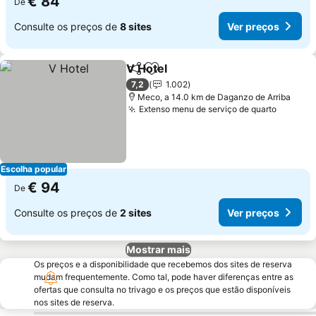
€ 84
De
Consulte os preços de
8 sites
Ver preços
V Hotel
Partilhar
Adicionar aos favoritos
Ver preços
7,2
1.002
Meco, a 14.0 km de Daganzo de Arriba
Extenso menu de serviço de quarto
Ver pr
Escolha popular
€ 94
De
Consulte os preços de
2 sites
Ver preços
Mostrar mais
Os preços e a disponibilidade que recebemos dos sites de reserva
mudam frequentemente. Como tal, pode haver diferenças entre as
ofertas que consulta no trivago e os preços que estão disponíveis
nos sites de reserva.