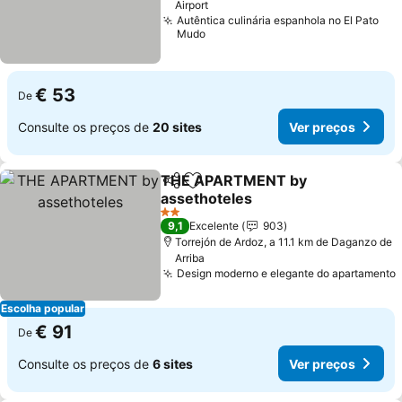
Airport
Autêntica culinária espanhola no El Pato
Mudo
€ 53
De
Consulte os preços de
20 sites
Ver preços
THE APARTMENT by
Partilhar
Adicionar aos favoritos
assethoteles
Ver preços
2 Estrelas
9,1
Excelente
903
Torrejón de Ardoz, a 11.1 km de Daganzo de
Arriba
Design moderno e elegante do apartamento
Escolha popular
€ 91
De
Consulte os preços de
6 sites
Ver preços