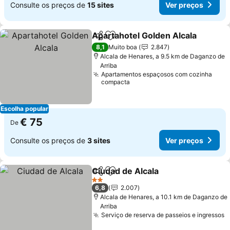
Consulte os preços de
15 sites
Ver preços
Apartahotel Golden Alcala
Partilhar
Adicionar aos favoritos
8,1
Muito boa
2.847
Alcala de Henares, a 9.5 km de Daganzo de
Arriba
Apartamentos espaçosos com cozinha
compacta
Escolha popular
€ 75
De
Consulte os preços de
3 sites
Ver preços
Ciudad de Alcala
Partilhar
Adicionar aos favoritos
Ver preço
2 Estrelas
6,8
2.007
Alcala de Henares, a 10.1 km de Daganzo de
Arriba
Serviço de reserva de passeios e ingressos
V