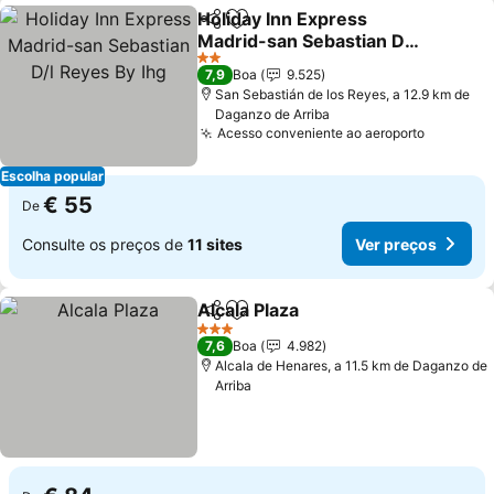
Holiday Inn Express
Partilhar
Adicionar aos favoritos
Madrid-san Sebastian D/l
Reyes By Ihg
Ver preços
2 Estrelas
7,9
Boa
9.525
San Sebastián de los Reyes, a 12.9 km de
Daganzo de Arriba
Acesso conveniente ao aeroporto
Ver pre
Escolha popular
€ 55
De
Consulte os preços de
11 sites
Ver preços
Alcala Plaza
Partilhar
Adicionar aos favoritos
Ver preços
3 Estrelas
7,6
Boa
4.982
Alcala de Henares, a 11.5 km de Daganzo de
Arriba