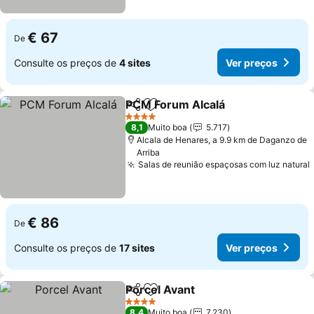
€ 67
De
Consulte os preços de
4 sites
Ver preços
PCM Forum Alcalá
Partilhar
Adicionar aos favoritos
Ver pre
4 Estrelas
8,1
Muito boa
5.717
Alcala de Henares, a 9.9 km de Daganzo de
Arriba
Salas de reunião espaçosas com luz natural
€ 86
De
Consulte os preços de
17 sites
Ver preços
Porcel Avant
Partilhar
Adicionar aos favoritos
Ver preços
4 Estrelas
8,4
Muito boa
7.230