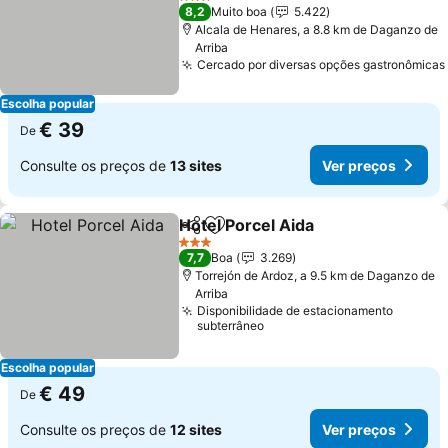
Ver preços
3 Estrelas
8,2
Muito boa
5.422
Alcala de Henares, a 8.8 km de Daganzo de
Arriba
Cercado por diversas opções gastronômicas
Escolha popular
€ 39
De
Consulte os preços de
13 sites
Ver preços
Hotel Porcel Aida
Partilhar
Adicionar aos favoritos
Ver preç
3 Estrelas
7,7
Boa
3.269
Torrejón de Ardoz, a 9.5 km de Daganzo de
Arriba
Disponibilidade de estacionamento
subterrâneo
Escolha popular
€ 49
De
Consulte os preços de
12 sites
Ver preços