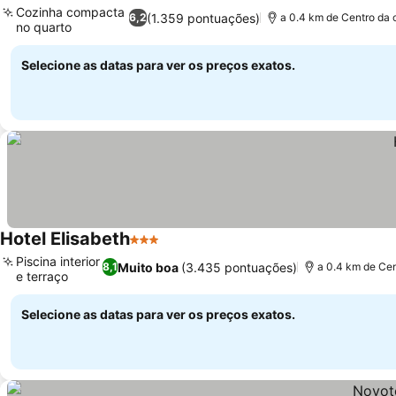
Cozinha compacta
(1.359 pontuações)
6,2
a 0.4 km de Centro da 
no quarto
Selecione as datas para ver os preços exatos.
Hotel Elisabeth
3 Estrelas
Piscina interior
Muito boa
(3.435 pontuações)
8,1
a 0.4 km de Cen
e terraço
Selecione as datas para ver os preços exatos.