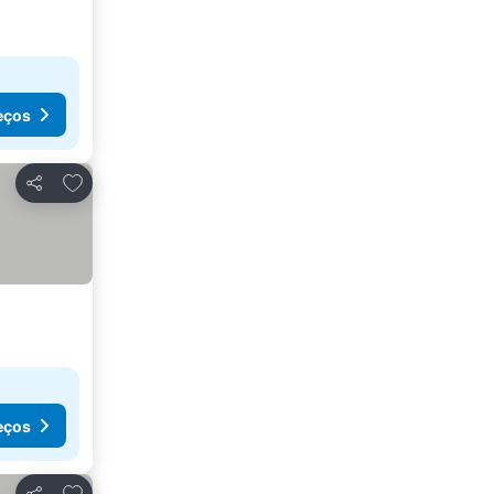
eços
Adicionar aos favoritos
Partilhar
eços
Adicionar aos favoritos