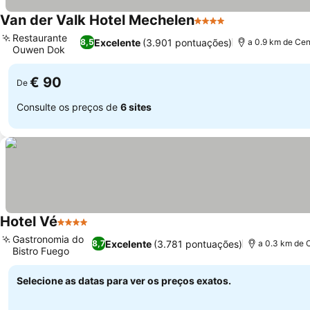
Van der Valk Hotel Mechelen
4 Estrelas
Restaurante
Excelente
(3.901 pontuações)
8,5
a 0.9 km de Cen
Ouwen Dok
€ 90
De
Consulte os preços de
6 sites
Hotel Vé
4 Estrelas
Gastronomia do
Excelente
(3.781 pontuações)
8,7
a 0.3 km de 
Bistro Fuego
Selecione as datas para ver os preços exatos.