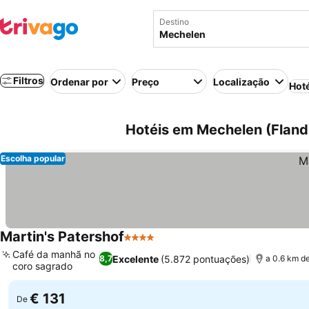
Destino
Filtros
Ordenar por
Preço
Localização
Hot
Hotéis em Mechelen (Flandr
Escolha popular
Martin's Patershof
4 Estrelas
Café da manhã no
Excelente
(5.872 pontuações)
8,7
a 0.6 km d
coro sagrado
€ 131
De