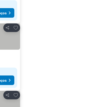
eços
Adicionar aos favoritos
Partilhar
eços
Adicionar aos favoritos
Partilhar