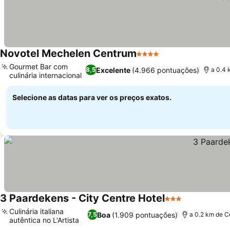
Novotel Mechelen Centrum
4 Estrelas
Gourmet Bar com
Excelente
(4.966 pontuações)
8,5
a 0.4 
culinária internacional
Selecione as datas para ver os preços exatos.
3 Paardekens - City Centre Hotel
3 Estrelas
Culinária italiana
Boa
(1.909 pontuações)
7,5
a 0.2 km de C
autêntica no L'Artista