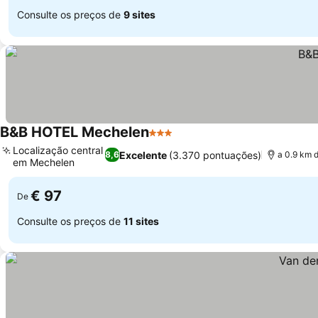
Consulte os preços de
9 sites
B&B HOTEL Mechelen
3 Estrelas
Localização central
Excelente
(3.370 pontuações)
8,6
a 0.9 km 
em Mechelen
€ 97
De
Consulte os preços de
11 sites