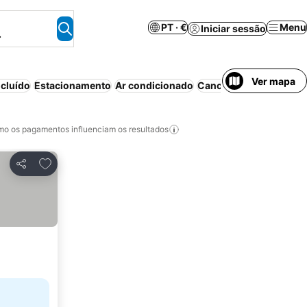
PT · €
Menu
Iniciar sessão
.
Ver mapa
cluído
Estacionamento
Ar condicionado
Cancelamento gratuito
o os pagamentos influenciam os resultados
Adicionar aos favoritos
Partilhar