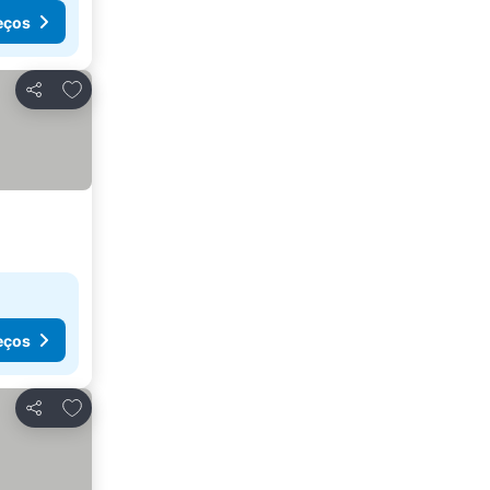
eços
Adicionar aos favoritos
Partilhar
eços
Adicionar aos favoritos
Partilhar