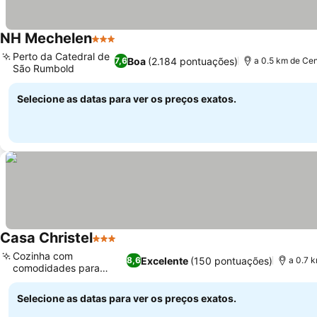
NH Mechelen
3 Estrelas
Perto da Catedral de
Boa
(2.184 pontuações)
7,6
a 0.5 km de Cen
São Rumbold
Selecione as datas para ver os preços exatos.
Casa Christel
3 Estrelas
Cozinha com
Excelente
(150 pontuações)
8,6
a 0.7 
comodidades para
refeições
Selecione as datas para ver os preços exatos.