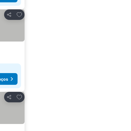
Adicionar aos favoritos
Partilhar
eços
Adicionar aos favoritos
Partilhar