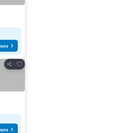
eços
Adicionar aos favoritos
Partilhar
eços