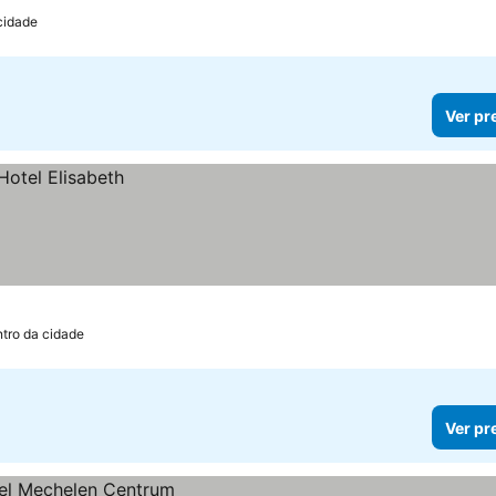
cidade
Ver pr
tro da cidade
Ver pr