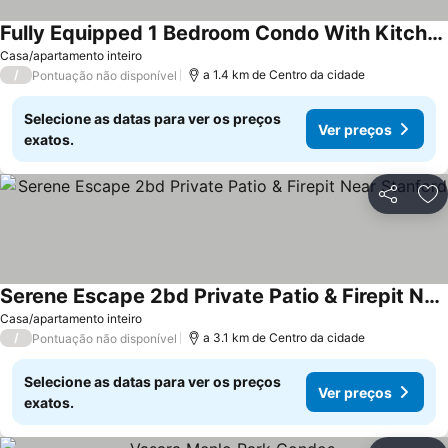
Fully Equipped 1 Bedroom Condo With Kitchen And Laundry
Casa/apartamento inteiro
/
a 1.4 km de Centro da cidade
Pontuação não disponível
Selecione as datas para ver os preços
Ver preços
exatos.
Partilhar
Ad
Serene Escape 2bd Private Patio & Firepit Near Stanford
Casa/apartamento inteiro
/
a 3.1 km de Centro da cidade
Pontuação não disponível
Selecione as datas para ver os preços
Ver preços
exatos.