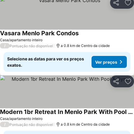
Partilhar
Ad
Vasara Menlo Park Condos
Casa/apartamento inteiro
/
a 0.8 km de Centro da cidade
Pontuação não disponível
Selecione as datas para ver os preços
Ver preços
exatos.
Partilhar
Ad
Modern 1br Retreat In Menlo Park With Pool & Gym
Casa/apartamento inteiro
/
a 0.8 km de Centro da cidade
Pontuação não disponível