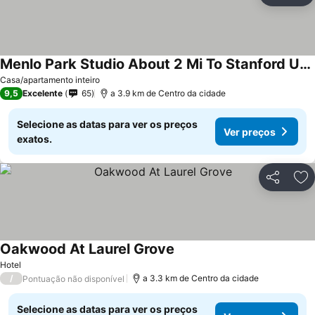
Menlo Park Studio About 2 Mi To Stanford University
Casa/apartamento inteiro
9,5
Excelente
65
a 3.9 km de Centro da cidade
Selecione as datas para ver os preços
Ver preços
exatos.
Partilhar
Ad
Oakwood At Laurel Grove
Hotel
/
a 3.3 km de Centro da cidade
Pontuação não disponível
Selecione as datas para ver os preços