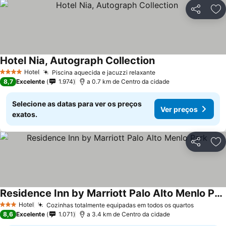
Partilhar
Ad
Hotel Nia, Autograph Collection
Hotel
Piscina aquecida e jacuzzi relaxante
4 Estrelas
8,7
Excelente
1.974
a 0.7 km de Centro da cidade
Selecione as datas para ver os preços
Ver preços
exatos.
Partilhar
Ad
Residence Inn by Marriott Palo Alto Menlo Park
Hotel
Cozinhas totalmente equipadas em todos os quartos
3 Estrelas
8,6
Excelente
1.071
a 3.4 km de Centro da cidade