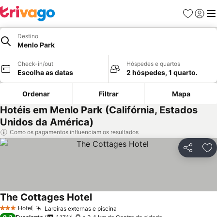
Favoritos
Iniciar
Me
Destino
Menlo Park
Check-in/out
Hóspedes e quartos
Escolha as datas
2 hóspedes, 1 quarto.
Ordenar
Filtrar
Mapa
Hotéis em Menlo Park (Califórnia, Estados
Unidos da América)
Como os pagamentos influenciam os resultados
Partilhar
Ad
The Cottages Hotel
Hotel
Lareiras externas e piscina
3 Estrelas