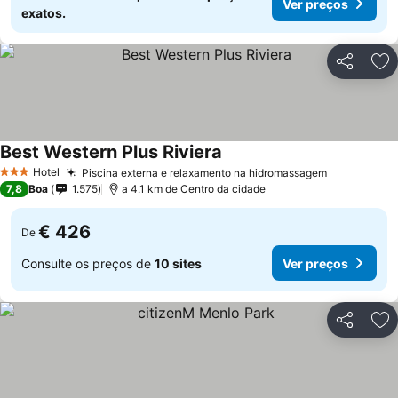
Ver preços
exatos.
Partilhar
Ad
Best Western Plus Riviera
Hotel
Piscina externa e relaxamento na hidromassagem
3 Estrelas
7,8
Boa
1.575
a 4.1 km de Centro da cidade
€ 426
De
Consulte os preços de
10 sites
Ver preços
Partilhar
Ad