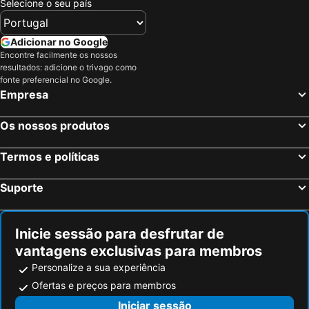
Selecione o seu país
Madera, Califórnia Hotéis
Turlock, Califórnia Hotéis
Salinas, Califórnia Hotéis
Nova Iorque, Nova York Hotéis
Adicionar no Google
Encontre facilmente os nossos
Miami Beach, Flórida Hotéis
Orlando, Flórida Hotéis
resultados: adicione o trivago como
Miami, Flórida Hotéis
Las Vegas, Nevada Hotéis
fonte preferencial no Google.
Empresa
Los Angeles, Califórnia Hotéis
Chicago, Ilinóis Hotéis
Lake Buena Vista, Flórida Hotéis
Boston, Massachusetts Hotéis
Os nossos produtos
Termos e políticas
Suporte
Inicie sessão para desfrutar de
vantagens exclusivas para membros
Personalize a sua experiência
Ofertas e preços para membros
Iniciar sessão