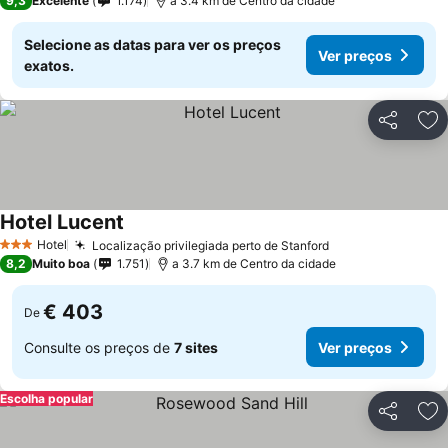
9,3
Excelente
1.174
a 3.4 km de Centro da cidade
Selecione as datas para ver os preços
Ver preços
exatos.
Partilhar
Ad
Hotel Lucent
Hotel
Localização privilegiada perto de Stanford
3 Estrelas
8,2
Muito boa
1.751
a 3.7 km de Centro da cidade
€ 403
De
Consulte os preços de
7 sites
Ver preços
Escolha popular
Partilhar
Ad