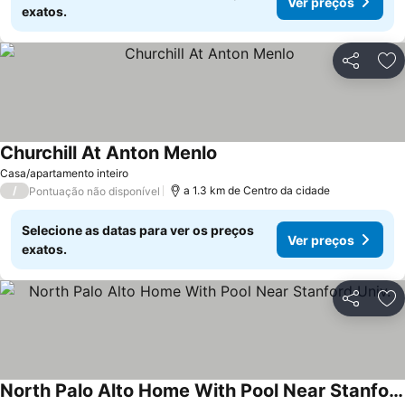
Ver preços
exatos.
Partilhar
Ad
Churchill At Anton Menlo
Casa/apartamento inteiro
/
a 1.3 km de Centro da cidade
Pontuação não disponível
Selecione as datas para ver os preços
Ver preços
exatos.
Partilhar
Ad
North Palo Alto Home With Pool Near Stanford Univ.