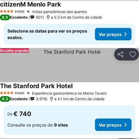
citizenM Menlo Park
Hotel
Vistas panorâmicas dos quartos
4 Estrelas
8,5
Excelente
601
a 0.3 km de Centro da cidade
Selecione as datas para ver os preços
Ver preços
exatos.
Escolha popular
Partilhar
Ad
The Stanford Park Hotel
Hotel
Experiência gastronômica no Menlo Tavern
4 Estrelas
9,3
Excelente
3.979
a 4.1 km de Centro da cidade
€ 740
De
Consulte os preços de
9 sites
Ver preços