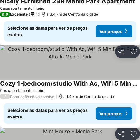
Nicely Furnished 2BR Menlo Park Apartment
Casa/apartamento inteiro
9,0
Excelente
1
a 3.4 km de Centro da cidade
Selecione as datas para ver os preços
Ver preços
exatos.
Partilhar
Ad
Cozy 1-bedroom/studio With Ac, Wifi 5 Min From Palo Alto In Menlo Park
Casa/apartamento inteiro
/
a 1.4 km de Centro da cidade
Pontuação não disponível
Selecione as datas para ver os preços
Ver preços
exatos.
Partilhar
Ad