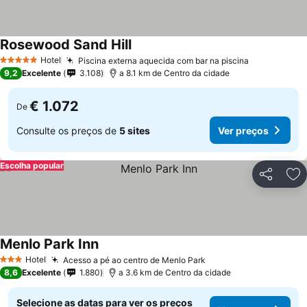
Rosewood Sand Hill
Hotel
Piscina externa aquecida com bar na piscina
5 Estrelas
9,2
Excelente
3.108
a 8.1 km de Centro da cidade
€ 1.072
De
Consulte os preços de
5 sites
Ver preços
Escolha popular
Partilhar
Ad
Menlo Park Inn
Hotel
Acesso a pé ao centro de Menlo Park
3 Estrelas
8,6
Excelente
1.880
a 3.6 km de Centro da cidade
Selecione as datas para ver os preços