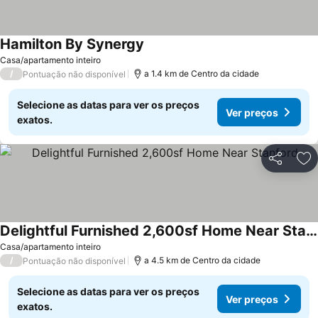
Hamilton By Synergy
Casa/apartamento inteiro
/
a 1.4 km de Centro da cidade
Pontuação não disponível
Selecione as datas para ver os preços
Ver preços
exatos.
Partilhar
Ad
Delightful Furnished 2,600sf Home Near Stanford
Casa/apartamento inteiro
/
a 4.5 km de Centro da cidade
Pontuação não disponível
Selecione as datas para ver os preços
Ver preços
exatos.