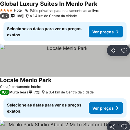
Global Luxury Suites In Menlo Park
Hotel
Pátio privativo para relaxamento ao ar livre
4 Estrelas
6,7
188
a 1.4 km de Centro da cidade
Selecione as datas para ver os preços
Ver preços
exatos.
Partilhar
Ad
Locale Menlo Park
Casa/apartamento inteiro
8,0
Muito boa
72
a 3.4 km de Centro da cidade
Selecione as datas para ver os preços
Ver preços
exatos.
Partilhar
Ad