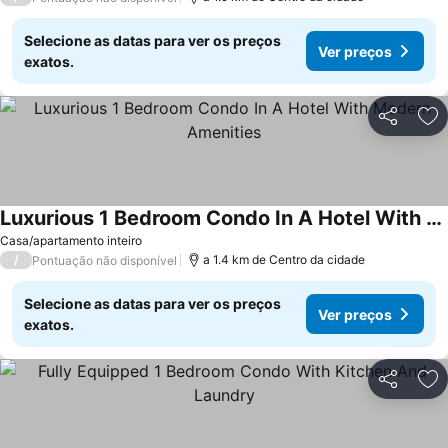
Selecione as datas para ver os preços
Ver preços
exatos.
Partilhar
Ad
Luxurious 1 Bedroom Condo In A Hotel With Modern Amenities
Casa/apartamento inteiro
/
a 1.4 km de Centro da cidade
Pontuação não disponível
Selecione as datas para ver os preços
Ver preços
exatos.
Partilhar
Ad