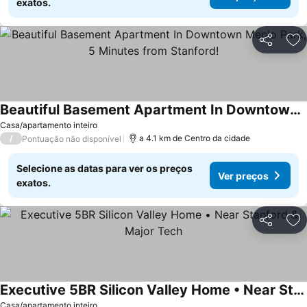
exatos.
Partilhar
Ad
Beautiful Basement Apartment In Downtown Menlo Park, 5 Minutes from Stanford!
Casa/apartamento inteiro
/
a 4.1 km de Centro da cidade
Pontuação não disponível
Selecione as datas para ver os preços
Ver preços
exatos.
Partilhar
Ad
Executive 5BR Silicon Valley Home • Near Stanford & Major Tech
Casa/apartamento inteiro