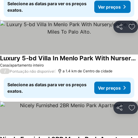
Selecione as datas para ver os preços
Ver preços
exatos.
Partilhar
Ad
Luxury 5-bd Villa In Menlo Park With Nursery/office. 2.7 Miles To Palo Alto.
Casa/apartamento inteiro
/
a 1.4 km de Centro da cidade
Pontuação não disponível
Selecione as datas para ver os preços
Ver preços
exatos.
Partilhar
Ad