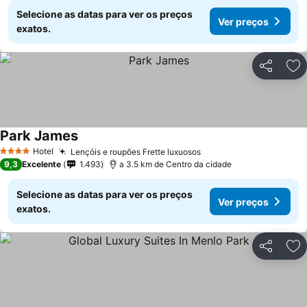
Selecione as datas para ver os preços
Ver preços
exatos.
Partilhar
Ad
Park James
Hotel
Lençóis e roupões Frette luxuosos
4 Estrelas
9,3
Excelente
1.493
a 3.5 km de Centro da cidade
Selecione as datas para ver os preços
Ver preços
exatos.
Partilhar
Ad