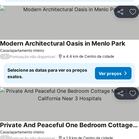
Partilhar
Ad
Modern Architectural Oasis in Menlo Park
Casa/apartamento inteiro
/
a 4.4 km de Centro da cidade
Pontuação não disponível
Selecione as datas para ver os preços
Ver preços
exatos.
Partilhar
Ad
Private And Peaceful One Bedroom Cottage Menlo Park California Near 3 Hospitals
Casa/apartamento inteiro
/
a 1.9 km de Centro da cidade
Pontuação não disponível