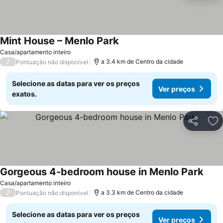
Mint House – Menlo Park
Casa/apartamento inteiro
/
a 3.4 km de Centro da cidade
Pontuação não disponível
Selecione as datas para ver os preços
Ver preços
exatos.
Partilhar
Ad
Gorgeous 4-bedroom house in Menlo Park
Casa/apartamento inteiro
/
a 3.3 km de Centro da cidade
Pontuação não disponível
Selecione as datas para ver os preços
Ver preços