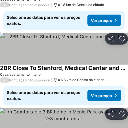
/
a 1.8 km de Centro da cidade
Pontuação não disponível
Selecione as datas para ver os preços
Ver preços
exatos.
Partilhar
Ad
2BR Close To Stanford, Medical Center and Hospital
Casa/apartamento inteiro
/
a 6.6 km de Centro da cidade
Pontuação não disponível
Selecione as datas para ver os preços
Ver preços
exatos.
Partilhar
Ad