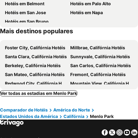
Hotéis em Belmont
Hotéis em Palo Alto
Transamerica Pyramid
Highway 1
Extended Stay America - San Jose - Sunnyvale
The Grand Hotel
Hotéis em San Jose
Hotéis em Napa
Stanford Shopping Center
Stanford Stadium
Hyatt Regency Santa Clara
Hilton San Francisco Airport Bayfront
Hotéis em San Bruno
Don Edwards San Francisco Bay NWR
Quarry Lakes
Homewood Suites by Hilton Sunnyvale - Silicon Valley
Corporate Inn Sunnyvale
Mais destinos populares
Levi's Stadium
California's Great America
Fillmore District
Mountain Lake Park
Foster City, Califórnia Hotéis
Millbrae, Califórnia Hotéis
Potrero Hill
Anza Vista
Santa Clara, Califórnia Hotéis
Sunnyvale, Califórnia Hotéis
Grace Cathedral
Corona Heights
Berkeley, Califórnia Hotéis
San Carlos, Califórnia Hotéis
Ocean View
Sunset District
San Mateo, Califórnia Hotéis
Fremont, Califórnia Hotéis
Livermore Municipal Airport
Redwood City, Califórnia Hotéis
Mountain View, Califórnia Hotéis
Los Gatos, Califórnia Hotéis
Concord, Califórnia Hotéis
Ver todas as estadias em Menlo Park
Newark, Califórnia Hotéis
San Leandro, Califórnia Hotéis
Comparador de Hotéis
América do Norte
Emeryville, Califórnia Hotéis
Petaluma, Califórnia Hotéis
Estados Unidos da América
Califórnia
Menlo Park
Cupertino, Califórnia Hotéis
Half Moon Bay, Califórnia Hotéis
Milpitas, Califórnia Hotéis
Brisbane, Califórnia Hotéis
Facebook
Twitter
Insta
Yo
Fresno, Califórnia Hotéis
Los Banos, Califórnia Hotéis