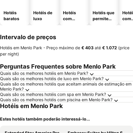
Hotéis
Hotéis de
Hotéis
Hotéis que
Hoté
baratos
luxo
com
permitem
com
piscinas
animais
esta
ment
Intervalo de preços
Hotéis em Menlo Park -
Preço máximo
de
‎€ 403
até
‎€ 1.072
(price
per night)
Perguntas Frequentes sobre Menlo Park
Quais são os melhores hotéis em Menlo Park?
Quais são os melhores hotéis de luxo em Menlo Park?
Quais são os melhores hotéis que aceitam animais de estimação em
Menlo Park?
Quais são os melhores hotéis com spa em Menlo Park?
Quais são os melhores hotéis com piscina em Menlo Park?
Hotéis em Menlo Park
Estes hotéis também poderão interessá-lo...
Extended Stay America Premier Suites - San Francisco - Belmont
Embassy Suites by Hilton San Francisco Airport Waterfront