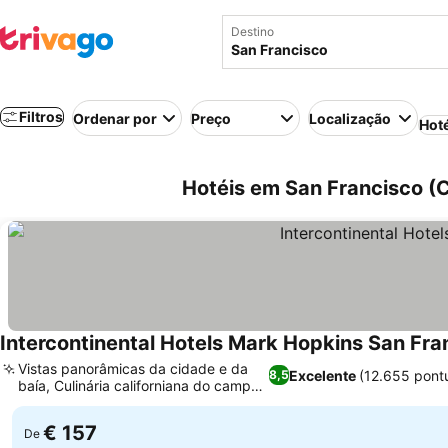
Destino
Filtros
Ordenar por
Preço
Localização
Hot
Hotéis em San Francisco (C
Intercontinental Hotels Mark Hopkins San Fra
Vistas panorâmicas da cidade e da
Excelente
(12.655 pont
8,5
baía, Culinária californiana do campo
à mesa
€ 157
De