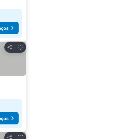
eços
Adicionar aos favoritos
Partilhar
eços
Adicionar aos favoritos