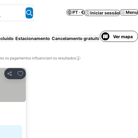
PT · €
Menu
Iniciar sessão
.
Ver mapa
cluído
Estacionamento
Cancelamento gratuito
Piscina
Resort
A
o os pagamentos influenciam os resultados
Adicionar aos favoritos
Partilhar