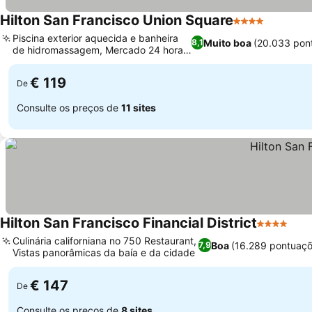
Hilton San Francisco Union Square
4 Estrelas
Piscina exterior aquecida e banheira
Muito boa
(20.033 pon
8,1
de hidromassagem, Mercado 24 horas
no local
€ 119
De
Consulte os preços de
11 sites
Hilton San Francisco Financial District
4 Estrelas
Culinária californiana no 750 Restaurant,
Boa
(16.289 pontuaçõ
7,9
Vistas panorâmicas da baía e da cidade
€ 147
De
Consulte os preços de
8 sites