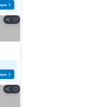
eços
Adicionar aos favoritos
Partilhar
eços
Adicionar aos favoritos
Partilhar