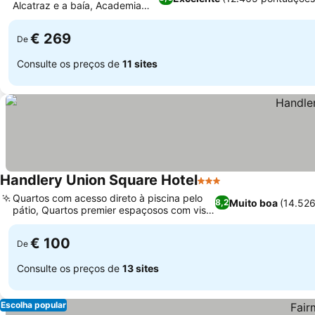
Alcatraz e a baía, Academia
moderna
€ 269
De
Consulte os preços de
11 sites
Handlery Union Square Hotel
3 Estrelas
Quartos com acesso direto à piscina pelo
Muito boa
(14.52
8,2
pátio, Quartos premier espaçosos com vista
para a cidade
€ 100
De
Consulte os preços de
13 sites
Escolha popular