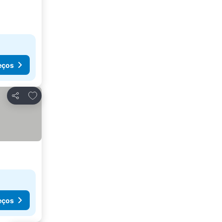
eços
Adicionar aos favoritos
Partilhar
eços