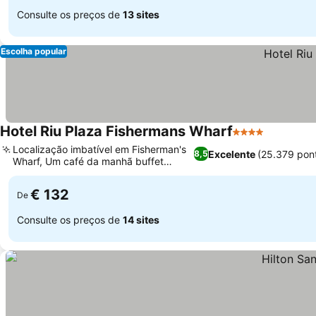
Consulte os preços de
13 sites
Escolha popular
Hotel Riu Plaza Fishermans Wharf
4 Estrelas
Localização imbatível em Fisherman's
Excelente
(25.379 pon
8,5
Wharf, Um café da manhã buffet
excepcional
€ 132
De
Consulte os preços de
14 sites