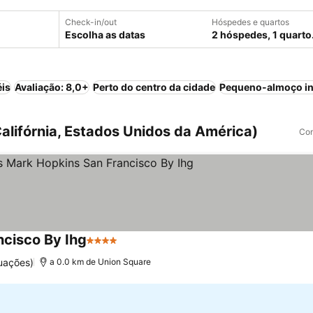
Check-in/out
Hóspedes e quartos
Escolha as datas
2 hóspedes, 1 quarto
éis
Avaliação: 8,0+
Perto do centro da cidade
Pequeno-almoço in
alifórnia, Estados Unidos da América)
Com
ncisco By Ihg
4 Estrelas
uações)
a 0.0 km de Union Square