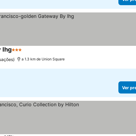
 Ihg
3 Estrelas
uações)
a 1.3 km de Union Square
Ver pr