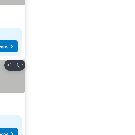
eços
Adicionar aos favoritos
Partilhar
eços