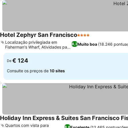
Hotel Zephyr San Francisco
4 Estrelas
Localização privilegiada em
Muito boa
(18.246 pontua
8,3
Fisherman's Wharf, Atividades para
a família
€ 124
De
Consulte os preços de
10 sites
Holiday Inn Express & Suites San Francisco F
Quartos com vista para
Excelente
(12.465 pontuações
8,6