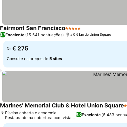
Fairmont San Francisco
5 Estrelas
Excelente
(15.541 pontuações)
8,7
a 0.6 km de Union Square
€ 275
De
Consulte os preços de
5 sites
Marines' Memorial Club & Hotel Union Square
3
Piscina coberta e academia,
Excelente
(6.433 pontu
9,0
Restaurante na cobertura com vista
para a cidade