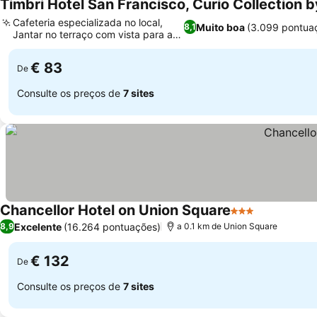
Timbri Hotel San Francisco, Curio Collection b
Cafeteria especializada no local,
Muito boa
(3.099 pontua
8,1
Jantar no terraço com vista para a
cidade
€ 83
De
Consulte os preços de
7 sites
Chancellor Hotel on Union Square
3 Estrelas
Excelente
(16.264 pontuações)
8,9
a 0.1 km de Union Square
€ 132
De
Consulte os preços de
7 sites