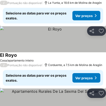
/
La Yunta, a 18.6 km de Molina de Aragón
Pontuação não disponível
Selecione as datas para ver os preços
Ver preços
exatos.
Partilhar
Ad
El Royo
Ver preços
Casa/apartamento inteiro
/
Corduente, a 7.5 km de Molina de Aragón
Pontuação não disponível
Selecione as datas para ver os preços
Ver preços
exatos.
Partilhar
Ad