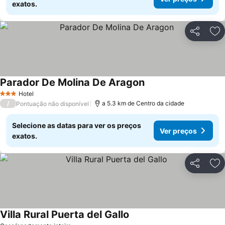
exatos.
Partilhar
Ad
Parador De Molina De Aragon
Ver preços
Hotel
3 Estrelas
/
a 5.3 km de Centro da cidade
Pontuação não disponível
Selecione as datas para ver os preços
Ver preços
exatos.
Partilhar
Ad
Villa Rural Puerta del Gallo
Ver preços