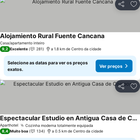
Partilhar
Ad
Alojamiento Rural Fuente Cancana
Ver preços
Casa/apartamento inteiro
9,2
Excelente
281
a 1.8 km de Centro da cidade
Selecione as datas para ver os preços
Ver preços
exatos.
Partilhar
Ad
Espectacular Estudio en Antigua Casa de Correos
Ver preços
Aparthotel
Cozinha moderna totalmente equipada
Ver preços
8,4
Muito boa
134
a 0.5 km de Centro da cidade