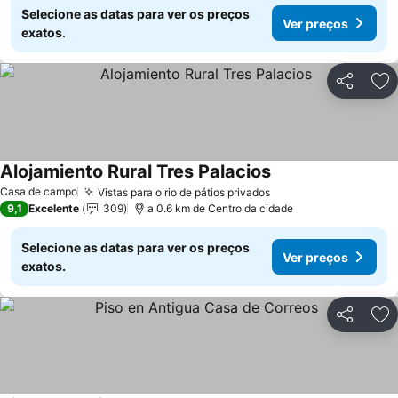
Selecione as datas para ver os preços
Ver preços
exatos.
Partilhar
Ad
Alojamiento Rural Tres Palacios
Ver preços
Casa de campo
Vistas para o rio de pátios privados
Ver preços
9,1
Excelente
309
a 0.6 km de Centro da cidade
Selecione as datas para ver os preços
Ver preços
exatos.
Partilhar
Ad