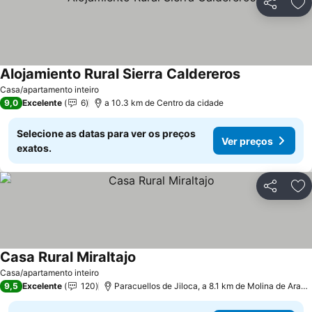
Partilhar
Ad
Alojamiento Rural Sierra Caldereros
Ver preços
Casa/apartamento inteiro
9,0
Excelente
6
a 10.3 km de Centro da cidade
Selecione as datas para ver os preços
Ver preços
exatos.
Partilhar
Ad
Casa Rural Miraltajo
Ver preços
Casa/apartamento inteiro
9,5
Excelente
120
Paracuellos de Jiloca, a 8.1 km de Molina de Aragó