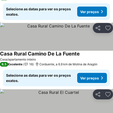
Selecione as datas para ver os preços
Ver preços
exatos.
Partilhar
Ad
Casa Rural Camino De La Fuente
Ver preços
Casa/apartamento inteiro
9,5
Excelente
16
Corduente, a 6.9 km de Molina de Aragón
Selecione as datas para ver os preços
Ver preços
exatos.
Partilhar
Ad