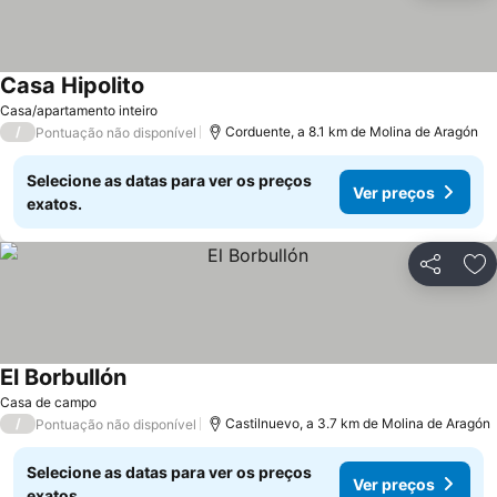
Casa Hipolito
Ver preços
Casa/apartamento inteiro
/
Corduente, a 8.1 km de Molina de Aragón
Pontuação não disponível
Selecione as datas para ver os preços
Ver preços
exatos.
Partilhar
Ad
El Borbullón
Ver preços
Casa de campo
/
Castilnuevo, a 3.7 km de Molina de Aragón
Pontuação não disponível
Selecione as datas para ver os preços
Ver preços
exatos.