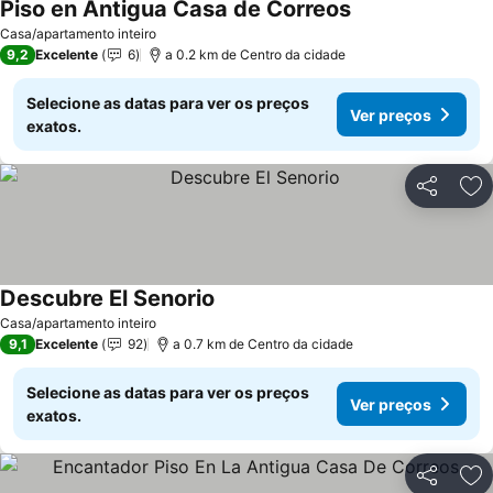
Piso en Antigua Casa de Correos
Ver preços
Casa/apartamento inteiro
9,2
Excelente
6
a 0.2 km de Centro da cidade
Selecione as datas para ver os preços
Ver preços
exatos.
Partilhar
Ad
Descubre El Senorio
Ver preços
Casa/apartamento inteiro
9,1
Excelente
92
a 0.7 km de Centro da cidade
Selecione as datas para ver os preços
Ver preços
exatos.
Partilhar
Ad