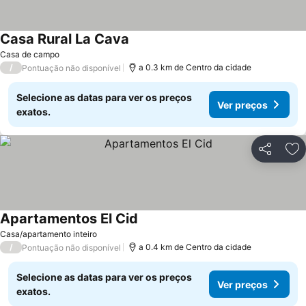
Casa Rural La Cava
Ver preços
Casa de campo
/
a 0.3 km de Centro da cidade
Pontuação não disponível
Selecione as datas para ver os preços
Ver preços
exatos.
Partilhar
Ad
Apartamentos El Cid
Ver preços
Casa/apartamento inteiro
/
a 0.4 km de Centro da cidade
Pontuação não disponível
Selecione as datas para ver os preços
Ver preços
exatos.