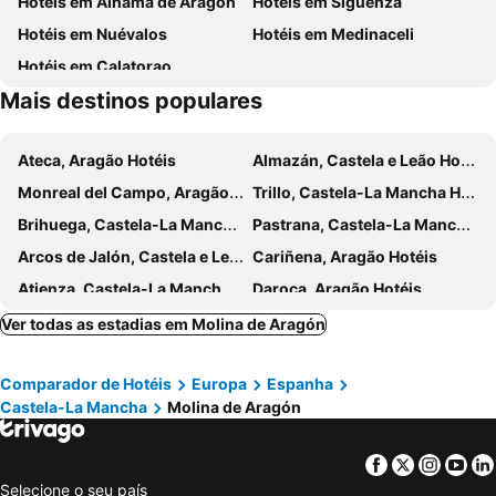
Hotéis em Alhama de Aragón
Hotéis em Sigüenza
Hotéis em Nuévalos
Hotéis em Medinaceli
Hotéis em Calatorao
Mais destinos populares
Ateca, Aragão Hotéis
Almazán, Castela e Leão Hotéis
Monreal del Campo, Aragão Hotéis
Trillo, Castela-La Mancha Hotéis
Brihuega, Castela-La Mancha Hotéis
Pastrana, Castela-La Mancha Hotéis
Arcos de Jalón, Castela e Leão Hotéis
Cariñena, Aragão Hotéis
Atienza, Castela-La Mancha Hotéis
Daroca, Aragão Hotéis
Munébrega, Aragão Hotéis
Cosa, Aragão Hotéis
Ver todas as estadias em Molina de Aragón
Cella, Aragão Hotéis
Matillas, Castela-La Mancha Hotéis
Comparador de Hotéis
Europa
Espanha
Jaraba, Aragão Hotéis
Malanquilla, Aragão Hotéis
Castela-La Mancha
Molina de Aragón
Chillarón, Castela-La Mancha Hotéis
Cañamares, Castela-La Mancha Hotéis
Monreal de Ariza, Aragão Hotéis
Torres de Albarracín, Aragão Hotéis
Facebook
Twitter
Insta
Yo
Ciudad Real, Castela-La Mancha Hotéis
Aranjuez, Madrid Hotéis
Selecione o seu país