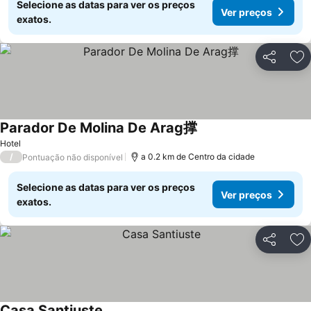
Selecione as datas para ver os preços
Ver preços
exatos.
Partilhar
Ad
Parador De Molina De Arag撑
Ver preços
Hotel
/
a 0.2 km de Centro da cidade
Pontuação não disponível
Selecione as datas para ver os preços
Ver preços
exatos.
Partilhar
Ad
Casa Santiuste