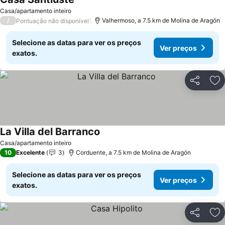
Ver preços
Casa/apartamento inteiro
/
Valhermoso, a 7.5 km de Molina de Aragón
Pontuação não disponível
Selecione as datas para ver os preços
Ver preços
exatos.
Partilhar
Ad
La Villa del Barranco
Ver preços
Casa/apartamento inteiro
10
Excelente
3
Corduente, a 7.5 km de Molina de Aragón
Selecione as datas para ver os preços
Ver preços
exatos.
Partilhar
Ad