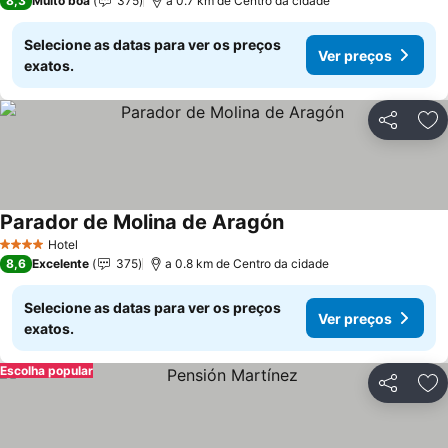
8,3
Muito boa
375
a 0.7 km de Centro da cidade
Selecione as datas para ver os preços
Ver preços
exatos.
Partilhar
Ad
Parador de Molina de Aragón
Ver preços
Hotel
4 Estrelas
8,6
Excelente
375
a 0.8 km de Centro da cidade
Selecione as datas para ver os preços
Ver preços
exatos.
Escolha popular
Partilhar
Ad