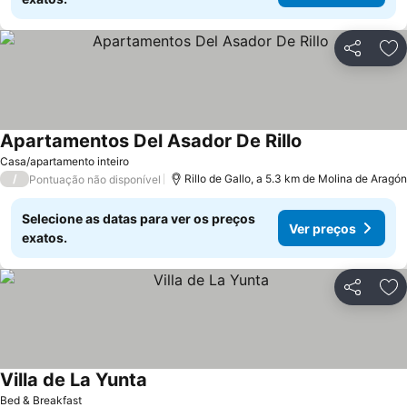
Partilhar
Ad
Apartamentos Del Asador De Rillo
Ver preços
Casa/apartamento inteiro
/
Rillo de Gallo, a 5.3 km de Molina de Aragón
Pontuação não disponível
Selecione as datas para ver os preços
Ver preços
exatos.
Partilhar
Ad
Villa de La Yunta
Ver preços
Bed & Breakfast