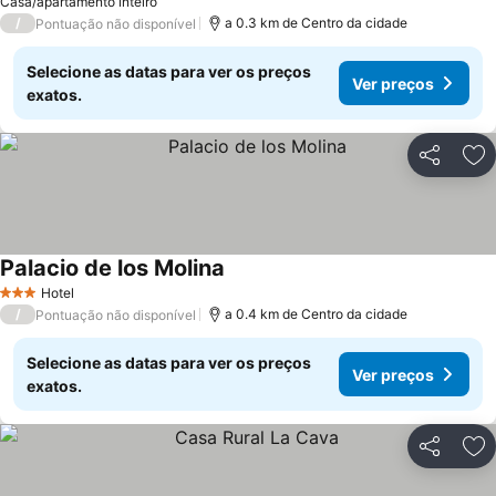
Casa/apartamento inteiro
/
a 0.3 km de Centro da cidade
Pontuação não disponível
Selecione as datas para ver os preços
Ver preços
exatos.
Partilhar
Ad
Palacio de los Molina
Ver preços
Hotel
3 Estrelas
/
a 0.4 km de Centro da cidade
Pontuação não disponível
Selecione as datas para ver os preços
Ver preços
exatos.
Partilhar
Ad