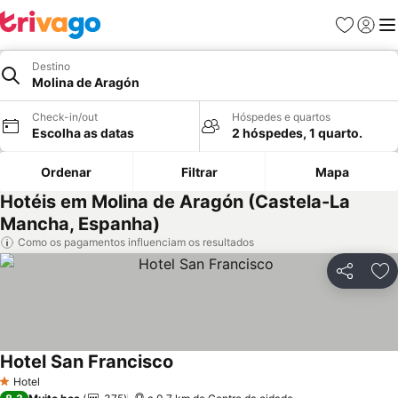
Favoritos
Iniciar
Me
Destino
Molina de Aragón
Check-in/out
Hóspedes e quartos
Escolha as datas
2 hóspedes, 1 quarto.
Ordenar
Filtrar
Mapa
Hotéis em Molina de Aragón (Castela-La
Mancha, Espanha)
Como os pagamentos influenciam os resultados
Partilhar
Ad
Hotel San Francisco
Ver preços
Hotel
1 Estrelas