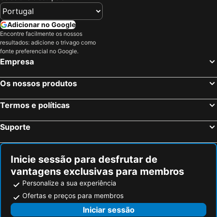
Nambroca, Castela-La Mancha Hotéis
Chinchón, Madrid Hotéis
Almagro, Castela-La Mancha Hotéis
Santa Cruz de Mudela, Castela-La Mancha Hotéis
Adicionar no Google
Encontre facilmente os nossos
Alcázar de San Juan, Castela-La Mancha Hotéis
Manzanares, Castela-La Mancha Hotéis
resultados: adicione o trivago como
Tomelloso, Castela-La Mancha Hotéis
Islantilla, Andaluzia Hotéis
fonte preferencial no Google.
Empresa
Madrid, Madrid Hotéis
Benidorm, Valência Hotéis
Sevilha, Andaluzia Hotéis
Barcelona, Catalunha Hotéis
Os nossos produtos
Vigo, Galiza Hotéis
Sangenjo, Galiza Hotéis
Termos e políticas
Isla Cristina, Andaluzia Hotéis
Isla Canela, Andaluzia Hotéis
Suporte
Inicie sessão para desfrutar de
vantagens exclusivas para membros
Personalize a sua experiência
Ofertas e preços para membros
Iniciar sessão