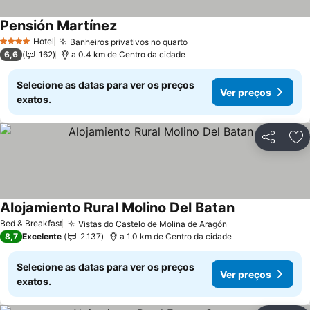
Pensión Martínez
Ver preços
Hotel
Banheiros privativos no quarto
Ver preços
4 Estrelas
6,6
162
a 0.4 km de Centro da cidade
Selecione as datas para ver os preços
Ver preços
exatos.
Partilhar
Ad
Alojamiento Rural Molino Del Batan
Ver preços
Bed & Breakfast
Vistas do Castelo de Molina de Aragón
Ver preços
8,7
Excelente
2.137
a 1.0 km de Centro da cidade
Selecione as datas para ver os preços
Ver preços
exatos.