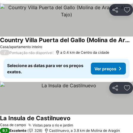
Partilhar
Ad
Country Villa Puerta del Gallo (Molina de Aragón–Alto Tajo)
Ver preços
Casa/apartamento inteiro
/
a 0.4 km de Centro da cidade
Pontuação não disponível
Selecione as datas para ver os preços
Ver preços
exatos.
Partilhar
Ad
La Insula de Castilnuevo
Ver preços
Casa de campo
Vistas para o rio e jardim
Ver preços
9,1
Excelente
328
Castilnuevo, a 3.8 km de Molina de Aragón