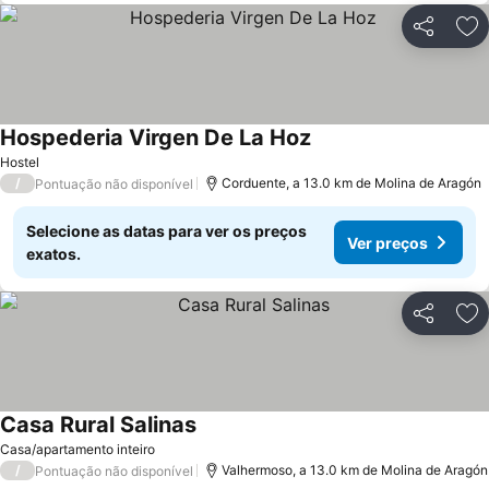
Partilhar
Ad
Hospederia Virgen De La Hoz
Ver preços
Hostel
/
Corduente, a 13.0 km de Molina de Aragón
Pontuação não disponível
Selecione as datas para ver os preços
Ver preços
exatos.
Partilhar
Ad
Casa Rural Salinas
Ver preços
Casa/apartamento inteiro
/
Valhermoso, a 13.0 km de Molina de Aragón
Pontuação não disponível