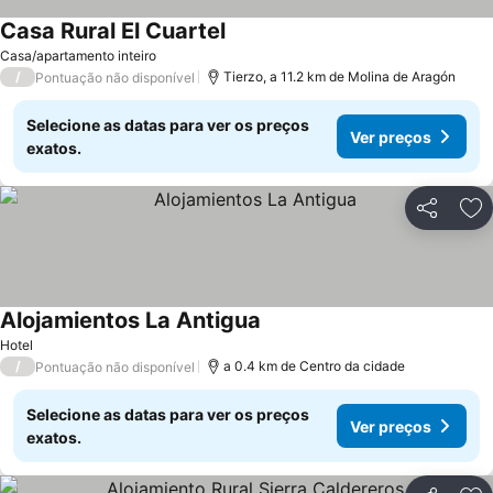
Casa Rural El Cuartel
Ver preços
Casa/apartamento inteiro
/
Tierzo, a 11.2 km de Molina de Aragón
Pontuação não disponível
Selecione as datas para ver os preços
Ver preços
exatos.
Partilhar
Ad
Alojamientos La Antigua
Ver preços
Hotel
/
a 0.4 km de Centro da cidade
Pontuação não disponível
Selecione as datas para ver os preços
Ver preços
exatos.