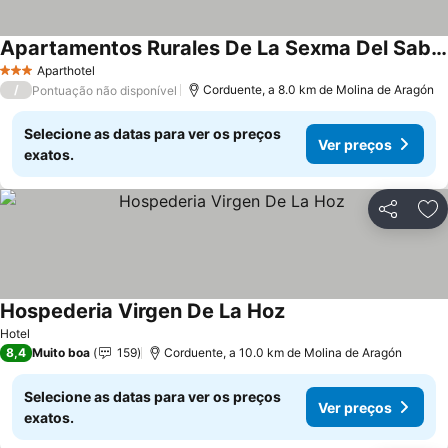
Apartamentos Rurales De La Sexma Del Sabinar
Ver preços
Aparthotel
3 Estrelas
/
Corduente, a 8.0 km de Molina de Aragón
Pontuação não disponível
Selecione as datas para ver os preços
Ver preços
exatos.
Partilhar
Ad
Hospederia Virgen De La Hoz
Ver preços
Hotel
8,4
Muito boa
159
Corduente, a 10.0 km de Molina de Aragón
Selecione as datas para ver os preços
Ver preços
exatos.