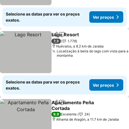
Selecione as datas para ver os preços
Ver preços
exatos.
Lago Resort
Partilhar
Adicionar aos favoritos
Ver preços
7,3
1.778
Nuévalos, a 8.2 km de Jaraba
Localização à beira do lago com vista para a
montanha
Selecione as datas para ver os preços
Ver preços
exatos.
Apartamento Peña
Partilhar
Adicionar aos favoritos
Cortada
Ver preços
9,9
Excelente
24
Alhama de Aragón, a 11.7 km de Jaraba