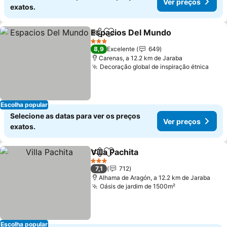
Ver preços
exatos.
Espacios Del Mundo
Partilhar
Adicionar aos favoritos
Ver p
3 Estrelas
8,9
Excelente
649
Carenas, a 12.2 km de Jaraba
Decoração global de inspiração étnica
Ver 
Escolha popular
Selecione as datas para ver os preços
Ver preços
exatos.
Villa Pachita
Partilhar
Adicionar aos favoritos
Ver preços
3 Estrelas
7,1
712
Alhama de Aragón, a 12.2 km de Jaraba
Oásis de jardim de 1500m²
Ver preços
Escolha popular