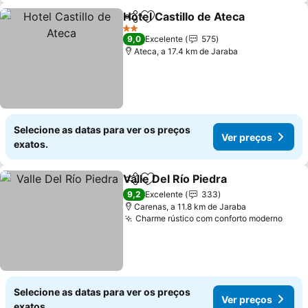
Hotel Castillo de Ateca
Partilhar
Adicionar aos favoritos
Ver
2 Estrelas
9,0
Excelente
575
Ateca, a 17.4 km de Jaraba
Selecione as datas para ver os preços
Ver preços
exatos.
Valle Del Río Piedra
Partilhar
Adicionar aos favoritos
Ver pr
9,2
Excelente
333
Carenas, a 11.8 km de Jaraba
Charme rústico com conforto moderno
Ver 
Selecione as datas para ver os preços
Ver preços
exatos.