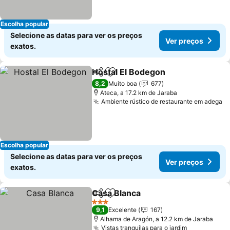
Escolha popular
Selecione as datas para ver os preços
Ver preços
exatos.
Hostal El Bodegon
Partilhar
Adicionar aos favoritos
Ver pre
8,2
Muito boa
677
Ateca, a 17.2 km de Jaraba
Ambiente rústico de restaurante em adega
V
Escolha popular
Selecione as datas para ver os preços
Ver preços
exatos.
Casa Blanca
Partilhar
Adicionar aos favoritos
Ver preços
3 Estrelas
9,1
Excelente
167
Alhama de Aragón, a 12.2 km de Jaraba
Vistas tranquilas para o jardim
Ver preços