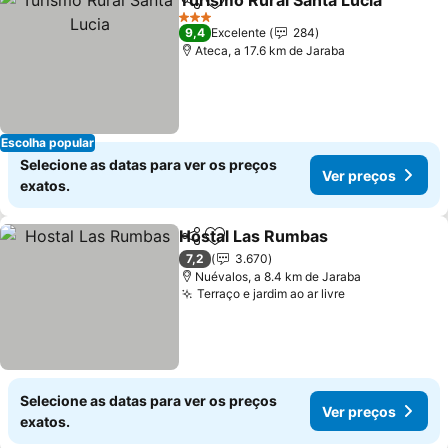
Turismo Rural Santa Lucia
Partilhar
Adicionar aos favoritos
3 Estrelas
9,4
Excelente
284
Ateca, a 17.6 km de Jaraba
Escolha popular
Selecione as datas para ver os preços
Ver preços
exatos.
Hostal Las Rumbas
Partilhar
Adicionar aos favoritos
Ver pr
7,2
3.670
Nuévalos, a 8.4 km de Jaraba
Terraço e jardim ao ar livre
Ver preços
Selecione as datas para ver os preços
Ver preços
exatos.