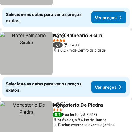
Selecione as datas para ver os preços
Ver preços
exatos.
Hotel Balneario Sicilia
Partilhar
Adicionar aos favoritos
Ver 
4 Estrelas
7,1
2.400
a 0.2 km de Centro da cidade
Selecione as datas para ver os preços
Ver preços
exatos.
Monasterio De Piedra
Partilhar
Adicionar aos favoritos
Ver 
3 Estrelas
8,7
Excelente
3.513
Nuévalos, a 8.4 km de Jaraba
Piscina externa relaxante e jardins
Ver pre