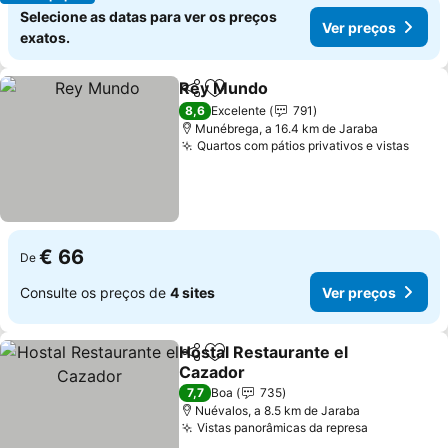
Selecione as datas para ver os preços
Ver preços
exatos.
Rey Mundo
Partilhar
Adicionar aos favoritos
Ver preços
8,6
Excelente
791
Munébrega, a 16.4 km de Jaraba
Quartos com pátios privativos e vistas
Ver 
€ 66
De
Consulte os preços de
4 sites
Ver preços
Hostal Restaurante el
Partilhar
Adicionar aos favoritos
Cazador
Ver preços
7,7
Boa
735
Nuévalos, a 8.5 km de Jaraba
Vistas panorâmicas da represa
Ver preço