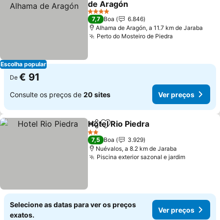
de Aragón
Ver preços
4 Estrelas
7,7
Boa
6.846
Alhama de Aragón, a 11.7 km de Jaraba
Perto do Mosteiro de Piedra
Ver preços
Escolha popular
€ 91
De
Consulte os preços de
20 sites
Ver preços
Hotel Rio Piedra
Partilhar
Adicionar aos favoritos
Ver preço
2 Estrelas
7,5
Boa
3.929
Nuévalos, a 8.2 km de Jaraba
Piscina exterior sazonal e jardim
Ver preç
Selecione as datas para ver os preços
Ver preços
exatos.