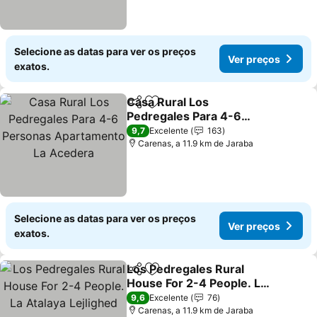
Selecione as datas para ver os preços
Ver preços
exatos.
Casa Rural Los
Partilhar
Adicionar aos favoritos
Pedregales Para 4-6
Personas Apartamento La
Ver preços
9,7
Excelente
163
Acedera
Carenas, a 11.9 km de Jaraba
Selecione as datas para ver os preços
Ver preços
exatos.
Los Pedregales Rural
Partilhar
Adicionar aos favoritos
House For 2-4 People. La
Atalaya Lejlighed
Ver preços
9,6
Excelente
76
Carenas, a 11.9 km de Jaraba