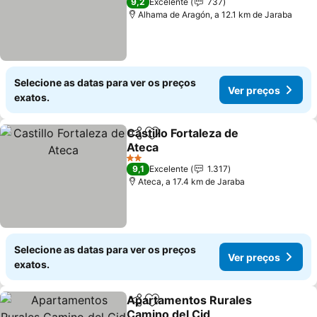
9,2
Excelente
737
Alhama de Aragón, a 12.1 km de Jaraba
Selecione as datas para ver os preços
Ver preços
exatos.
Castillo Fortaleza de
Partilhar
Adicionar aos favoritos
Ateca
Ver preços
2 Estrelas
9,1
Excelente
1.317
Ateca, a 17.4 km de Jaraba
Selecione as datas para ver os preços
Ver preços
exatos.
Apartamentos Rurales
Partilhar
Adicionar aos favoritos
Camino del Cid