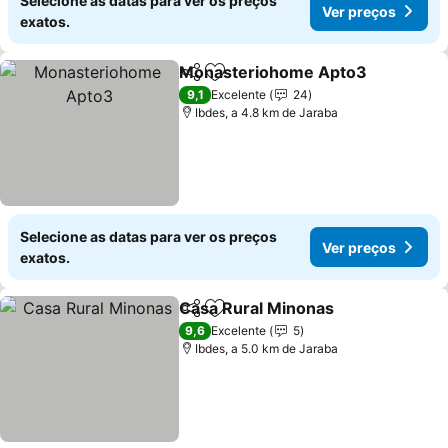
Selecione as datas para ver os preços
Ver preços
exatos.
Monasteriohome Apto3
Partilhar
Adicionar aos favoritos
Ve
9,1
Excelente
24
Ibdes, a 4.8 km de Jaraba
Selecione as datas para ver os preços
Ver preços
exatos.
Casa Rural Minonas
Partilhar
Adicionar aos favoritos
Ver pr
9,6
Excelente
5
Ibdes, a 5.0 km de Jaraba