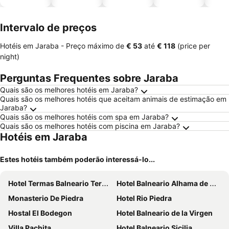
piscinas
animais
esta
ment
Intervalo de preços
Hotéis em Jaraba -
Preço máximo
de
‎€ 53
até
‎€ 118
(price per
night)
Perguntas Frequentes sobre Jaraba
Quais são os melhores hotéis em Jaraba?
Quais são os melhores hotéis que aceitam animais de estimação em
Jaraba?
Quais são os melhores hotéis com spa em Jaraba?
Quais são os melhores hotéis com piscina em Jaraba?
Hotéis em Jaraba
Estes hotéis também poderão interessá-lo...
Hotel Termas Balneario Termas Pallares
Hotel Balneario Alhama de Aragón
Monasterio De Piedra
Hotel Rio Piedra
Hostal El Bodegon
Hotel Balneario de la Virgen
Villa Pachita
Hotel Balneario Sicilia