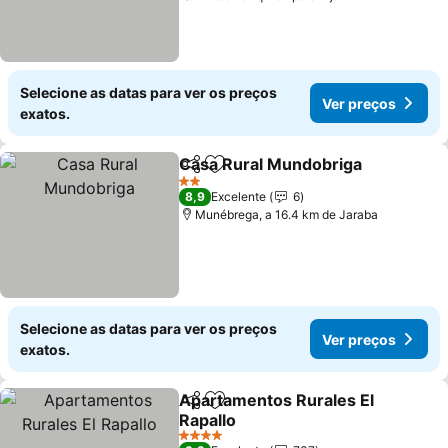
Selecione as datas para ver os preços
Ver preços
exatos.
Casa Rural Mundobriga
Partilhar
Adicionar aos favoritos
Ve
2 Estrelas
8,9
Excelente
6
Munébrega, a 16.4 km de Jaraba
Selecione as datas para ver os preços
Ver preços
exatos.
Apartamentos Rurales El
Partilhar
Adicionar aos favoritos
Rapallo
Ver preços
4 Estrelas