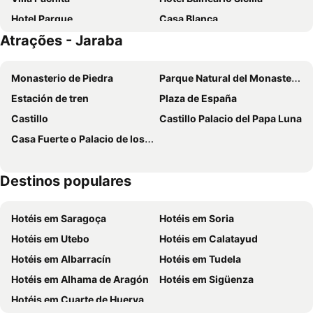
Hotel Parque
Casa Blanca
Atrações - Jaraba
La Casona del Solanar
Rey Mundo
Monasterio de Piedra
Parque Natural del Monasterio de Piedra
Estación de tren
Plaza de España
Castillo
Castillo Palacio del Papa Luna
Casa Fuerte o Palacio de los Vega de Arias
Destinos populares
Hotéis em Saragoça
Hotéis em Soria
Hotéis em Utebo
Hotéis em Calatayud
Hotéis em Albarracín
Hotéis em Tudela
Hotéis em Alhama de Aragón
Hotéis em Sigüenza
Hotéis em Cuarte de Huerva