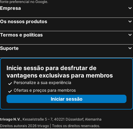
fonte preferencial no Google.
Andorra, Aragão Hotéis
Islantilla, Andaluzia Hotéis
Empresa
Madrid, Madrid Hotéis
Benidorm, Valência Hotéis
Os nossos produtos
Sevilha, Andaluzia Hotéis
Barcelona, Catalunha Hotéis
Vigo, Galiza Hotéis
Sangenjo, Galiza Hotéis
Termos e políticas
Isla Cristina, Andaluzia Hotéis
Isla Canela, Andaluzia Hotéis
Suporte
Inicie sessão para desfrutar de
vantagens exclusivas para membros
Personalize a sua experiência
Ofertas e preços para membros
Iniciar sessão
trivago N.V.
, Kesselstraße 5 – 7, 40221 Düsseldorf, Alemanha
Direitos autorais 2026 trivago | Todos os direitos reservados.