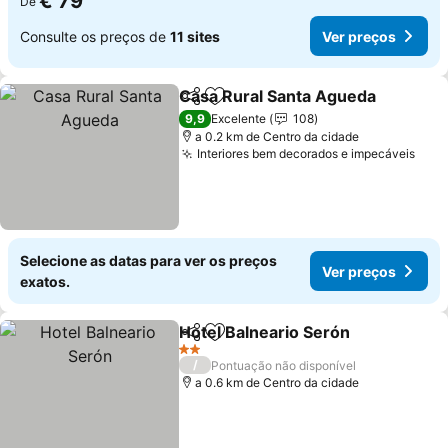
€ 79
De
Consulte os preços de
11 sites
Ver preços
Casa Rural Santa Agueda
Partilhar
Adicionar aos favoritos
V
9,9
Excelente
108
a 0.2 km de Centro da cidade
Interiores bem decorados e impecáveis
Ver 
Selecione as datas para ver os preços
Ver preços
exatos.
Hotel Balneario Serón
Partilhar
Adicionar aos favoritos
Ver 
2 Estrelas
/
Pontuação não disponível
a 0.6 km de Centro da cidade