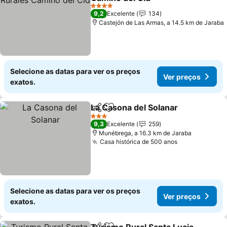
Ver preços
4 Estrelas
9,2
Excelente
134
Castejón de Las Armas, a 14.5 km de Jaraba
Selecione as datas para ver os preços
Ver preços
exatos.
La Casona del Solanar
Partilhar
Adicionar aos favoritos
Ver 
3 Estrelas
9,3
Excelente
259
Munébrega, a 16.3 km de Jaraba
Casa histórica de 500 anos
Ver preços
Selecione as datas para ver os preços
Ver preços
exatos.