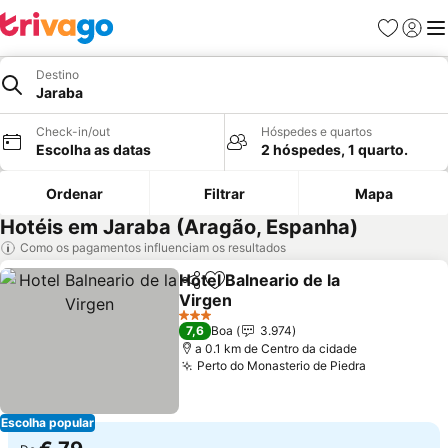
Favoritos
Iniciar
Me
Destino
Jaraba
Check-in/out
Hóspedes e quartos
Escolha as datas
2 hóspedes, 1 quarto.
Ordenar
Filtrar
Mapa
Hotéis em Jaraba (Aragão, Espanha)
Como os pagamentos influenciam os resultados
Hotel Balneario de la
Partilhar
Adicionar aos favoritos
Virgen
Ver preços
3 Estrelas
7,6
Boa
3.974
a 0.1 km de Centro da cidade
Perto do Monasterio de Piedra
Ver preços
Escolha popular