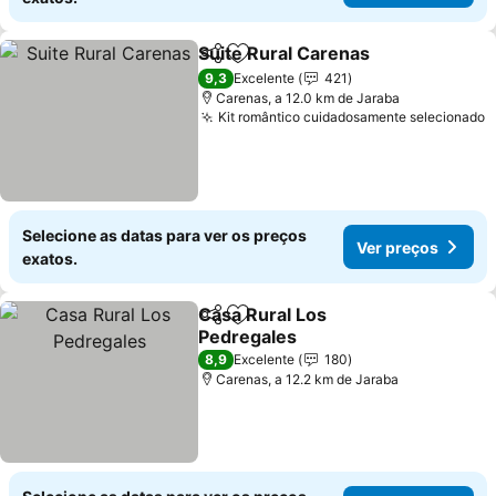
Suite Rural Carenas
Partilhar
Adicionar aos favoritos
Ver pr
9,3
Excelente
421
Carenas, a 12.0 km de Jaraba
Kit romântico cuidadosamente selecionado
V
Selecione as datas para ver os preços
Ver preços
exatos.
Casa Rural Los
Partilhar
Adicionar aos favoritos
Pedregales
Ver preços
8,9
Excelente
180
Carenas, a 12.2 km de Jaraba