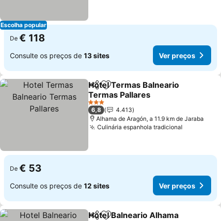
Escolha popular
€ 118
De
Consulte os preços de
13 sites
Ver preços
Hotel Termas Balneario
Partilhar
Adicionar aos favoritos
Termas Pallares
Ver preços
3 Estrelas
6,8
4.413
Alhama de Aragón, a 11.9 km de Jaraba
Culinária espanhola tradicional
Ver preço
€ 53
De
Consulte os preços de
12 sites
Ver preços
Hotel Balneario Alhama
Partilhar
Adicionar aos favoritos