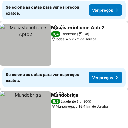
Selecione as datas para ver os preços
Ver preços
exatos.
Monasteriohome Apto2
Partilhar
Adicionar aos favoritos
Ve
9,4
Excelente
38
Ibdes, a 5.2 km de Jaraba
Selecione as datas para ver os preços
Ver preços
exatos.
Mundobriga
Partilhar
Adicionar aos favoritos
Ver preços
8,9
Excelente
905
Munébrega, a 16.4 km de Jaraba