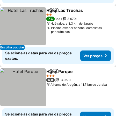
Hotel Las Truchas
Partilhar
Adicionar aos favoritos
Ver pre
2 Estrelas
7,6
Boa
3.979
Nuévalos, a 8.3 km de Jaraba
Piscina exterior sazonal com vistas
panorâmicas
Escolha popular
Selecione as datas para ver os preços
Ver preços
exatos.
Hotel Parque
Partilhar
Adicionar aos favoritos
Ver preços
3 Estrelas
6,8
3.053
Alhama de Aragón, a 11.7 km de Jaraba
Selecione as datas para ver os preços