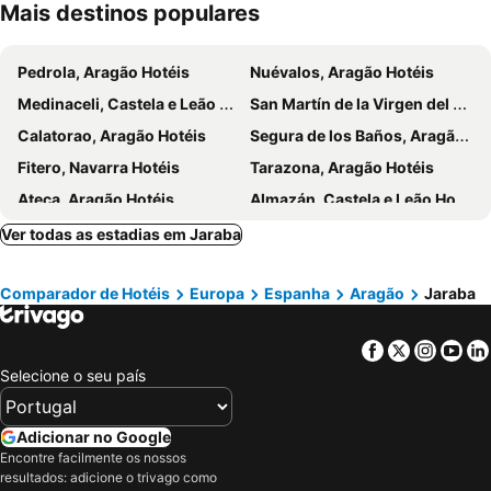
Mais destinos populares
Pedrola, Aragão Hotéis
Nuévalos, Aragão Hotéis
Medinaceli, Castela e Leão Hotéis
San Martín de la Virgen del Moncayo, Aragão Hotéis
Calatorao, Aragão Hotéis
Segura de los Baños, Aragão Hotéis
Fitero, Navarra Hotéis
Tarazona, Aragão Hotéis
Ateca, Aragão Hotéis
Almazán, Castela e Leão Hotéis
La Muela, Aragão Hotéis
Monreal del Campo, Aragão Hotéis
Ver todas as estadias em Jaraba
Trillo, Castela-La Mancha Hotéis
Brihuega, Castela-La Mancha Hotéis
Comparador de Hotéis
Europa
Espanha
Aragão
Jaraba
Arcos de Jalón, Castela e Leão Hotéis
Cariñena, Aragão Hotéis
Atienza, Castela-La Mancha Hotéis
Daroca, Aragão Hotéis
Facebook
Twitter
Insta
Yo
Cintruénigo, Navarra Hotéis
Munébrega, Aragão Hotéis
Selecione o seu país
Saragoça, Aragão Hotéis
Utebo, Aragão Hotéis
Huesca, Aragão Hotéis
Calatayud, Aragão Hotéis
Adicionar no Google
Tudela, Navarra Hotéis
Alhama de Aragón, Aragão Hotéis
Encontre facilmente os nossos
resultados: adicione o trivago como
Cuarte de Huerva, Aragão Hotéis
Cadrete, Aragão Hotéis