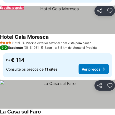
Escolha popular
Partilhar
Ad
Hotel Cala Moresca
Ver preços
Hotel
Piscina exterior sazonal com vista para o mar
Ver preços
4 Estrelas
9,0
Excelente
5.193
Bacoli, a 3.5 km de Monte di Procida
€ 114
De
Consulte os preços de
11 sites
Ver preços
Partilhar
Ad
La Casa sul Faro
Ver preços