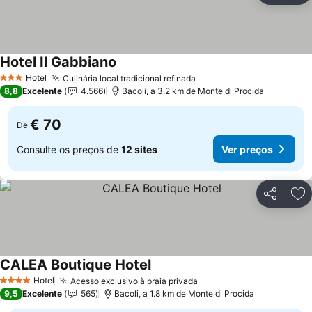
Hotel Il Gabbiano
Ver preços
Hotel
Culinária local tradicional refinada
Ver preços
3 Estrelas
8,8
Excelente
4.566
Bacoli, a 3.2 km de Monte di Procida
€ 70
De
Consulte os preços de
12 sites
Ver preços
Partilhar
Ad
CALEA Boutique Hotel
Ver preços
Hotel
Acesso exclusivo à praia privada
Ver preços
4 Estrelas
9,5
Excelente
565
Bacoli, a 1.8 km de Monte di Procida