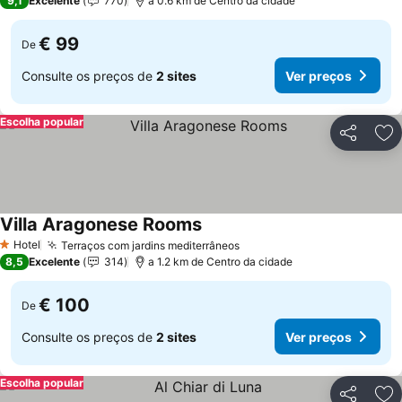
9,1
Excelente
770
a 0.6 km de Centro da cidade
€ 99
De
Consulte os preços de
2 sites
Ver preços
Escolha popular
Partilhar
Ad
Villa Aragonese Rooms
Ver preços
Hotel
Terraços com jardins mediterrâneos
Ver preços
1 Estrelas
8,5
Excelente
314
a 1.2 km de Centro da cidade
€ 100
De
Consulte os preços de
2 sites
Ver preços
Escolha popular