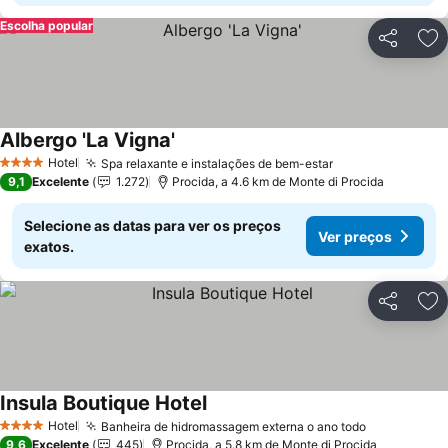
Escolha popular
Partilhar
Ad
Albergo 'La Vigna'
Ver preços
Hotel
Spa relaxante e instalações de bem-estar
Ver preços
4 Estrelas
9,1
Excelente
1.272
Procida, a 4.6 km de Monte di Procida
Selecione as datas para ver os preços
Ver preços
exatos.
Partilhar
Ad
Insula Boutique Hotel
Ver preços
Hotel
Banheira de hidromassagem externa o ano todo
Ver preços
4 Estrelas
9,6
Excelente
445
Procida, a 5.8 km de Monte di Procida