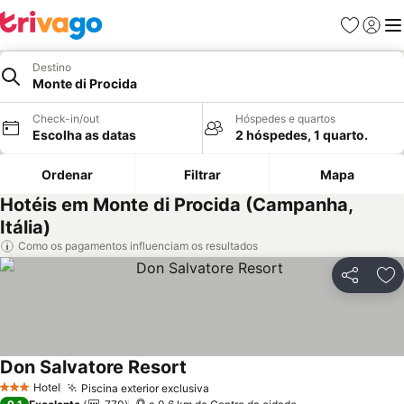
Favoritos
Iniciar
Me
Destino
Monte di Procida
Check-in/out
Hóspedes e quartos
Escolha as datas
2 hóspedes, 1 quarto.
Ordenar
Filtrar
Mapa
Hotéis em Monte di Procida (Campanha,
Itália)
Como os pagamentos influenciam os resultados
Partilhar
Ad
Don Salvatore Resort
Ver preços
Hotel
Piscina exterior exclusiva
Ver preços
3 Estrelas