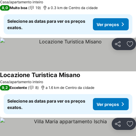
Casa/apartamento inteiro
8,0
Muito boa
19
a 0.3 km de Centro da cidade
Selecione as datas para ver os preços
Ver preços
exatos.
Partilhar
Ad
Locazione Turistica Misano
Ver preços
Casa/apartamento inteiro
9,2
Excelente
8
a 1.6 km de Centro da cidade
Selecione as datas para ver os preços
Ver preços
exatos.
Partilhar
Ad