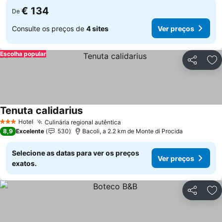
€ 134
De
Consulte os preços de
4 sites
Ver preços
Escolha popular
Partilhar
Ad
Tenuta calidarius
Ver preços
Hotel
Culinária regional autêntica
Ver preços
3 Estrelas
8,9
Excelente
530
Bacoli, a 2.2 km de Monte di Procida
Selecione as datas para ver os preços
Ver preços
exatos.
Partilhar
Ad