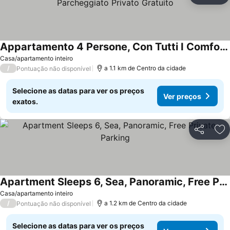
Appartamento 4 Persone, Con Tutti I Comfort , Parcheggiato Privato Gratuito
Ver preços
Casa/apartamento inteiro
/
a 1.1 km de Centro da cidade
Pontuação não disponível
Selecione as datas para ver os preços
Ver preços
exatos.
Partilhar
Ad
Apartment Sleeps 6, Sea, Panoramic, Free Private Parking
Ver preços
Casa/apartamento inteiro
/
a 1.2 km de Centro da cidade
Pontuação não disponível
Selecione as datas para ver os preços