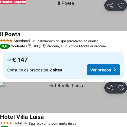
Escolha popular
Partilhar
Ad
Il Poeta
Ver preços
Aparthotel
Instalações de spa privativas no quarto
Ver preços
4 Estrelas
8,8
Excelente
386
Procida, a 5.1 km de Monte di Procida
€ 147
De
Consulte os preços de
2 sites
Ver preços
Partilhar
Ad
Hotel Villa Luisa
Ver preços
Hotel
Spa relaxante com gruta de sal
Ver preços
4 Estrelas