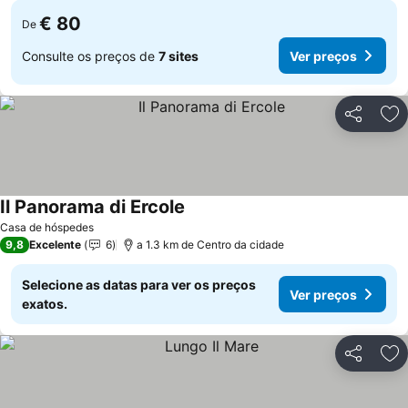
€ 80
De
Consulte os preços de
7 sites
Ver preços
Partilhar
Ad
Il Panorama di Ercole
Ver preços
Casa de hóspedes
9,8
Excelente
6
a 1.3 km de Centro da cidade
Selecione as datas para ver os preços
Ver preços
exatos.
Partilhar
Ad