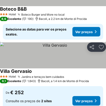
Boteco B&B
Ver preços
Hotel
Boteco Burger and More no local
Ver preços
3 Estrelas
8,6
Excelente
190
Bacoli, a 2.2 km de Monte di Procida
Selecione as datas para ver os preços
Ver preços
exatos.
Partilhar
Ad
Villa Gervasio
Ver preços
Hotel
Jardins e terraços bem cuidados
Ver preços
3 Estrelas
9,1
Excelente
1.843
Bacoli, a 1.4 km de Monte di Procida
€ 252
De
Consulte os preços de
2 sites
Ver preços