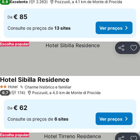
8,6
Excelente
2.263
Pozzuoli, a 4.1 km de Monte di Procida
€ 85
De
Consulte os preços de
13 sites
Ver preços
Escolha popular
Partilhar
Ad
Hotel Sibilla Residence
Ver preços
Hotel
Charme histórico e familiar
Ver preços
2 Estrelas
6,7
174
Pozzuoli, a 4.0 km de Monte di Procida
€ 62
De
Consulte os preços de
6 sites
Ver preços
Escolha popular