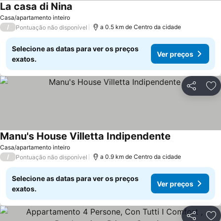
La casa di Nina
Ver preços
Casa/apartamento inteiro
/
a 0.5 km de Centro da cidade
Pontuação não disponível
Selecione as datas para ver os preços
Ver preços
exatos.
Partilhar
Ad
Manu's House Villetta Indipendente
Ver preços
Casa/apartamento inteiro
/
a 0.9 km de Centro da cidade
Pontuação não disponível
Selecione as datas para ver os preços
Ver preços
exatos.
Partilhar
Ad