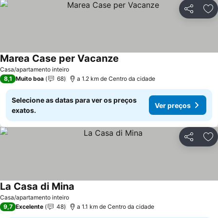
Partilhar
Ad
Marea Case per Vacanze
Ver preços
Casa/apartamento inteiro
8,1
Muito boa
68
a 1.2 km de Centro da cidade
Selecione as datas para ver os preços
Ver preços
exatos.
Partilhar
Ad
La Casa di Mina
Ver preços
Casa/apartamento inteiro
9,7
Excelente
48
a 1.1 km de Centro da cidade