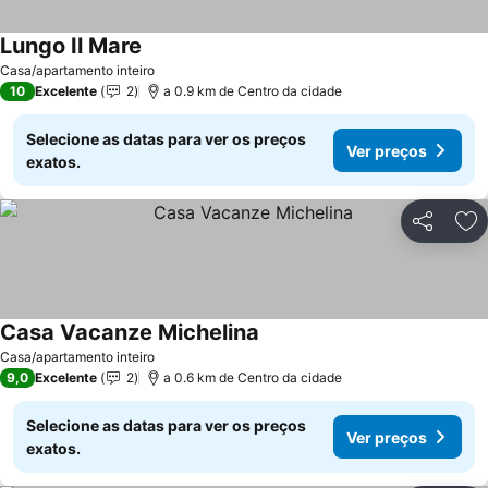
Lungo Il Mare
Ver preços
Casa/apartamento inteiro
10
Excelente
2
a 0.9 km de Centro da cidade
Selecione as datas para ver os preços
Ver preços
exatos.
Partilhar
Ad
Casa Vacanze Michelina
Ver preços
Casa/apartamento inteiro
9,0
Excelente
2
a 0.6 km de Centro da cidade
Selecione as datas para ver os preços
Ver preços
exatos.