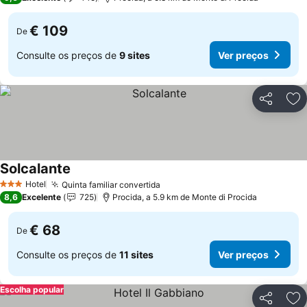
€ 109
De
Consulte os preços de
9 sites
Ver preços
Partilhar
Ad
Solcalante
Ver preços
Hotel
Quinta familiar convertida
Ver preços
3 Estrelas
8,6
Excelente
725
Procida, a 5.9 km de Monte di Procida
€ 68
De
Consulte os preços de
11 sites
Ver preços
Escolha popular
Partilhar
Ad