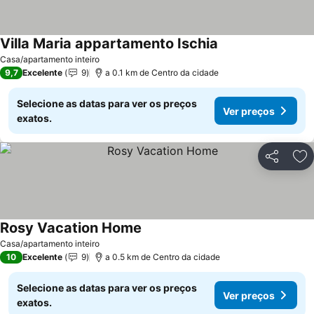
Villa Maria appartamento Ischia
Ver preços
Casa/apartamento inteiro
9,7
Excelente
9
a 0.1 km de Centro da cidade
Selecione as datas para ver os preços
Ver preços
exatos.
Partilhar
Ad
Rosy Vacation Home
Ver preços
Casa/apartamento inteiro
10
Excelente
9
a 0.5 km de Centro da cidade
Selecione as datas para ver os preços
Ver preços
exatos.