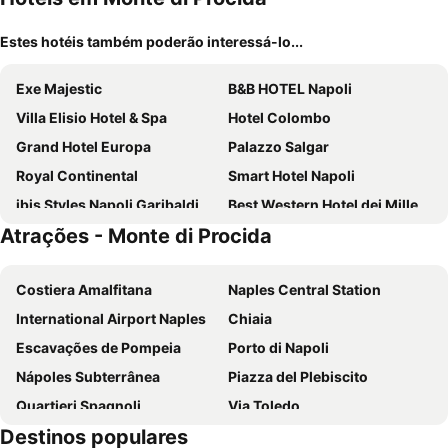
Estes hotéis também poderão interessá-lo...
Exe Majestic
B&B HOTEL Napoli
Villa Elisio Hotel & Spa
Hotel Colombo
Grand Hotel Europa
Palazzo Salgar
Royal Continental
Smart Hotel Napoli
ibis Styles Napoli Garibaldi
Best Western Hotel dei Mille
Atrações - Monte di Procida
Palazzo Caracciolo Naples
Hotel Matilde - Lifestyle Hotel
VPM room's central train station
Hotel Eden
Costiera Amalfitana
Naples Central Station
CX Naples Centrale
American Hotel
International Airport Naples
Chiaia
Ranch Palace Hotel
Best Western Plus Hotel Plaza
Escavações de Pompeia
Porto di Napoli
Hotel Vergilius Billia
Maison Palla e Partner's
Nápoles Subterrânea
Piazza del Plebiscito
Royal Art H Duomo - Napoli Centro, by ClaPa Group
BW Signature Collection Hotel Paradiso
Quartieri Spagnoli
Via Toledo
Art Street Hotel
Hotel Zara
Destinos populares
Porto di Sorrento
Piazza Tasso
Smart Station Hotel
Hotel Bella Napoli