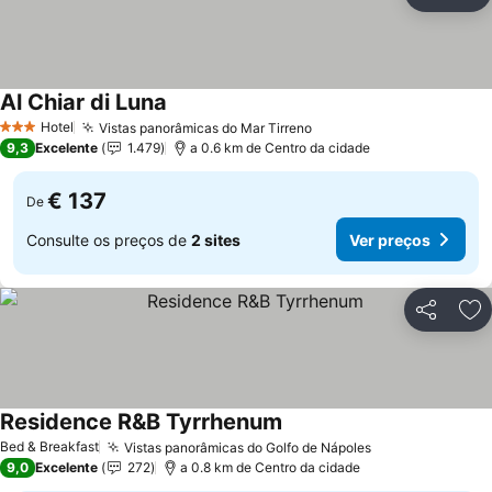
Partilhar
Ad
Al Chiar di Luna
Ver preços
Hotel
Vistas panorâmicas do Mar Tirreno
Ver preços
3 Estrelas
9,3
Excelente
1.479
a 0.6 km de Centro da cidade
€ 137
De
Consulte os preços de
2 sites
Ver preços
Partilhar
Ad
Residence R&B Tyrrhenum
Ver preços
Bed & Breakfast
Vistas panorâmicas do Golfo de Nápoles
Ver preços
9,0
Excelente
272
a 0.8 km de Centro da cidade