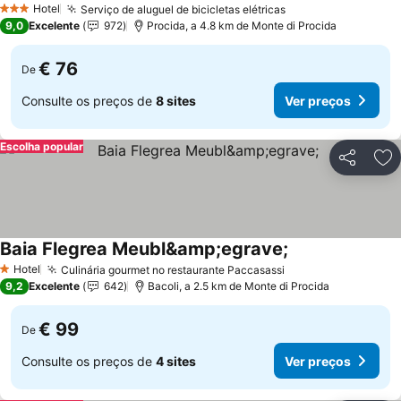
Hotel
Serviço de aluguel de bicicletas elétricas
Ver preços
3 Estrelas
9,0
Excelente
972
Procida, a 4.8 km de Monte di Procida
€ 76
De
Consulte os preços de
8 sites
Ver preços
Escolha popular
Partilhar
Ad
Baia Flegrea Meubl&amp;egrave;
Ver preços
Hotel
Culinária gourmet no restaurante Paccasassi
Ver preços
1 Estrelas
9,2
Excelente
642
Bacoli, a 2.5 km de Monte di Procida
€ 99
De
Consulte os preços de
4 sites
Ver preços