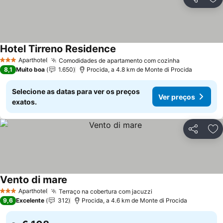
Partilhar
Ad
Hotel Tirreno Residence
Ver preços
Aparthotel
Comodidades de apartamento com cozinha
Ver preços
3 Estrelas
8,1
Muito boa
1.650
Procida, a 4.8 km de Monte di Procida
Selecione as datas para ver os preços
Ver preços
exatos.
Partilhar
Ad
Vento di mare
Ver preços
Aparthotel
Terraço na cobertura com jacuzzi
Ver preços
3 Estrelas
9,6
Excelente
312
Procida, a 4.6 km de Monte di Procida