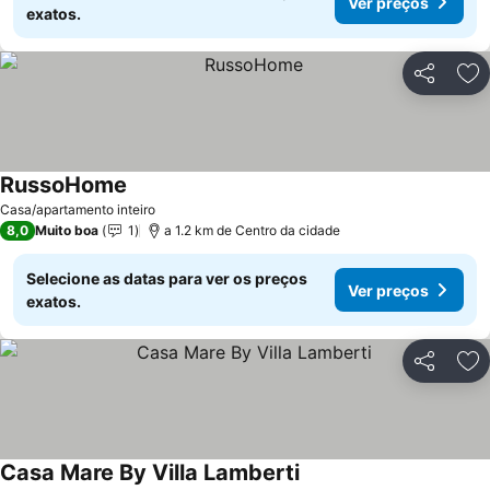
Ver preços
exatos.
Partilhar
Ad
RussoHome
Ver preços
Casa/apartamento inteiro
8,0
Muito boa
1
a 1.2 km de Centro da cidade
Selecione as datas para ver os preços
Ver preços
exatos.
Partilhar
Ad
Casa Mare By Villa Lamberti
Ver preços