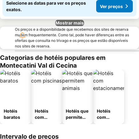
Selecione as datas para ver os preços
Ver preços
exatos.
Mostrar mais
Os preços e a disponibilidade que recebemos dos sites de reserva
mudam frequentemente. Como tal, pode haver diferenças entre as
ofertas que consulta no trivago e os preços que estão disponíveis
nos sites de reserva.
Categorias de hotéis populares em
Montecatini Val di Cecina
Hotéis
Hotéis
Hotéis que
Hotéis
baratos
com
permitem
com
piscinas
animais
estaciona
mento
Intervalo de preços