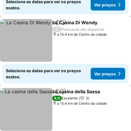
Selecione as datas para ver os preços
Ver preços
exatos.
La Casina Di Wendy
Partilhar
Adicionar aos favoritos
Ver pr
/
Pontuação não disponível
a 15.4 km de Centro da cidade
Selecione as datas para ver os preços
Ver preços
exatos.
La casina della Sassa
Partilhar
Adicionar aos favoritos
Ver p
9,0
Excelente
3
a 15.4 km de Centro da cidade