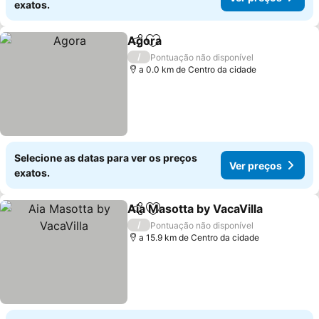
exatos.
Agora
Partilhar
Adicionar aos favoritos
Ver preços
/
Pontuação não disponível
a 0.0 km de Centro da cidade
Selecione as datas para ver os preços
Ver preços
exatos.
Aia Masotta by VacaVilla
Partilhar
Adicionar aos favoritos
V
/
Pontuação não disponível
a 15.9 km de Centro da cidade