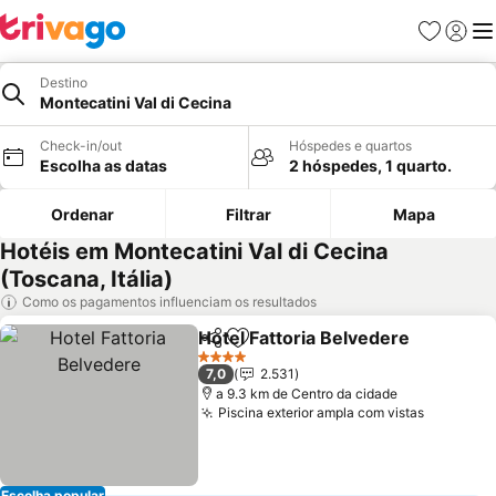
Favoritos
Iniciar
Me
Destino
Montecatini Val di Cecina
Check-in/out
Hóspedes e quartos
Escolha as datas
2 hóspedes, 1 quarto.
Ordenar
Filtrar
Mapa
Hotéis em Montecatini Val di Cecina
(Toscana, Itália)
Como os pagamentos influenciam os resultados
Hotel Fattoria Belvedere
Partilhar
Adicionar aos favoritos
V
4 Estrelas
7,0
2.531
a 9.3 km de Centro da cidade
Piscina exterior ampla com vistas
Ver preç
Escolha popular