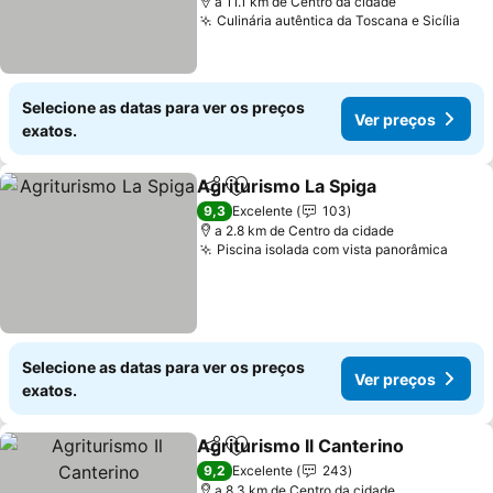
a 11.1 km de Centro da cidade
Culinária autêntica da Toscana e Sicília
Ver
Selecione as datas para ver os preços
Ver preços
exatos.
Agriturismo La Spiga
Partilhar
Adicionar aos favoritos
Ver p
9,3
Excelente
103
a 2.8 km de Centro da cidade
Piscina isolada com vista panorâmica
Ver p
Selecione as datas para ver os preços
Ver preços
exatos.
Agriturismo Il Canterino
Partilhar
Adicionar aos favoritos
Ve
9,2
Excelente
243
a 8.3 km de Centro da cidade