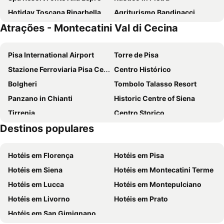
Hotiday Toscana Riparbella
Agriturismo Bandinacci
Atrações - Montecatini Val di Cecina
Hu Montescudaio Village
Castelfalfi
Tenuta La Lupa
Pisa International Airport
Torre de Pisa
Stazione Ferroviaria Pisa Centrale
Centro Histórico
Bolgheri
Tombolo Talasso Resort
Panzano in Chianti
Historic Centre of Siena
Tirrenia
Centro Storico
Destinos populares
Borgo Stretto
Siena Railway Station
Castel San Gimignano
Centro Storico
Hotéis em Florença
Hotéis em Pisa
Accademia Navale
Venezia
Hotéis em Siena
Hotéis em Montecatini Terme
Chiesa di San Michele in Borgo
Teatro del Silenzio
Hotéis em Lucca
Hotéis em Montepulciano
Water Park
Vada
Hotéis em Livorno
Hotéis em Prato
Santa Maria Assunta
Volterra AD 1398
Hotéis em San Gimignano
Casino di Terra
Ghizzano