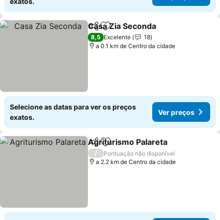
exatos.
Casa Zia Seconda
Partilhar
Adicionar aos favoritos
Ver preç
8,5
Excelente
18
a 0.1 km de Centro da cidade
Selecione as datas para ver os preços
Ver preços
exatos.
Agriturismo Palareta
Partilhar
Adicionar aos favoritos
Ver p
/
Pontuação não disponível
a 2.2 km de Centro da cidade