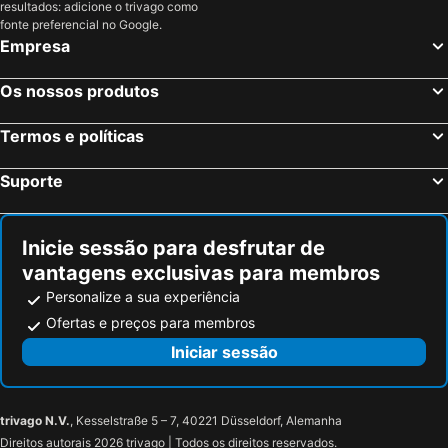
resultados: adicione o trivago como
San Gimignano, Toscana Hotéis
Roma, Lazio Hotéis
fonte preferencial no Google.
Empresa
Milão, Lombardia Hotéis
Veneza, Veneto Hotéis
Nápoles, Campanha Hotéis
Bolonha, Emília-Romanha Hotéis
Os nossos produtos
Palermo, Sicília Hotéis
Verona, Veneto Hotéis
Termos e políticas
Cagliari, Sardenha Hotéis
Suporte
Inicie sessão para desfrutar de
vantagens exclusivas para membros
Personalize a sua experiência
Ofertas e preços para membros
Iniciar sessão
trivago N.V.
, Kesselstraße 5 – 7, 40221 Düsseldorf, Alemanha
Direitos autorais 2026 trivago | Todos os direitos reservados.