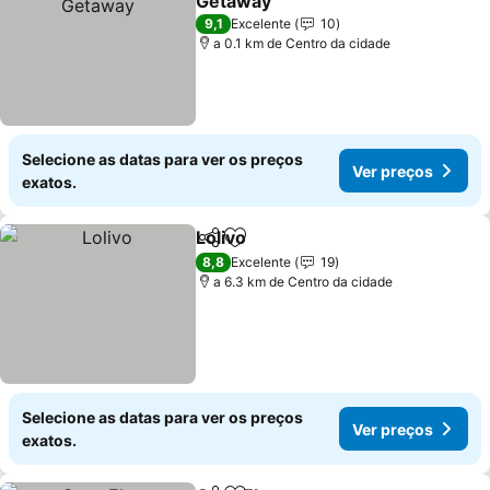
Getaway
Ver preços
9,1
Excelente
10
a 0.1 km de Centro da cidade
Selecione as datas para ver os preços
Ver preços
exatos.
Lolivo
Partilhar
Adicionar aos favoritos
Ver preços
8,8
Excelente
19
a 6.3 km de Centro da cidade
Selecione as datas para ver os preços
Ver preços
exatos.