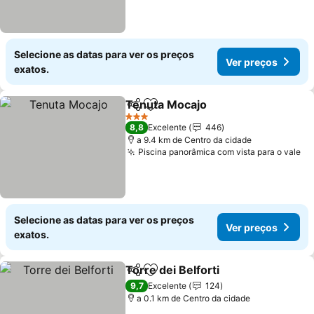
Selecione as datas para ver os preços
Ver preços
exatos.
Tenuta Mocajo
Partilhar
Adicionar aos favoritos
Ver preços
3 Estrelas
8,8
Excelente
446
a 9.4 km de Centro da cidade
Piscina panorâmica com vista para o vale
Ve
Selecione as datas para ver os preços
Ver preços
exatos.
Torre dei Belforti
Partilhar
Adicionar aos favoritos
Ver preç
9,7
Excelente
124
a 0.1 km de Centro da cidade