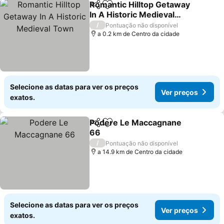
Romantic Hilltop Getaway
Partilhar
Adicionar aos favoritos
In A Historic Medieval
Town
Ver preços
/
Pontuação não disponível
a 0.2 km de Centro da cidade
Selecione as datas para ver os preços
Ver preços
exatos.
Podere Le Maccagnane
Partilhar
Adicionar aos favoritos
66
Ver preços
/
Pontuação não disponível
a 14.9 km de Centro da cidade
Selecione as datas para ver os preços
Ver preços
exatos.