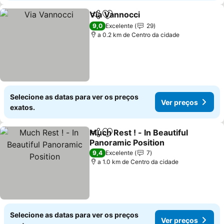
Via Vannocci
Partilhar
Adicionar aos favoritos
Ver preços
9,0
Excelente
29
a 0.2 km de Centro da cidade
Selecione as datas para ver os preços
Ver preços
exatos.
Much Rest ! - In Beautiful
Partilhar
Adicionar aos favoritos
Panoramic Position
Ver preços
9,4
Excelente
7
a 1.0 km de Centro da cidade
Selecione as datas para ver os preços
Ver preços