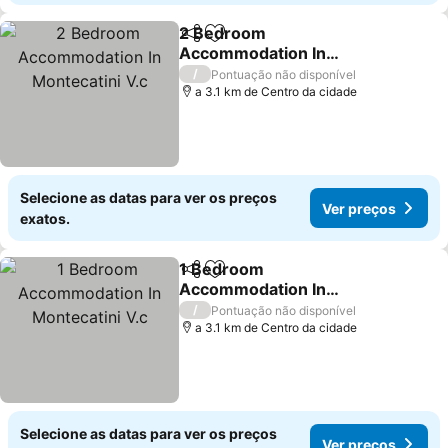
2 Bedroom
Partilhar
Adicionar aos favoritos
Accommodation In
Montecatini V.c
Ver preços
/
Pontuação não disponível
a 3.1 km de Centro da cidade
Selecione as datas para ver os preços
Ver preços
exatos.
1 Bedroom
Partilhar
Adicionar aos favoritos
Accommodation In
Montecatini V.c
Ver preços
/
Pontuação não disponível
a 3.1 km de Centro da cidade
Selecione as datas para ver os preços
Ver preços