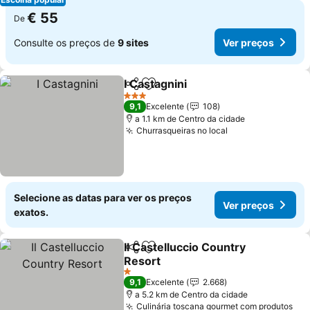
€ 55
De
Consulte os preços de
9 sites
Ver preços
I Castagnini
Partilhar
Adicionar aos favoritos
Ver preços
3 Estrelas
9,1
Excelente
108
a 1.1 km de Centro da cidade
Churrasqueiras no local
Ver preços
Selecione as datas para ver os preços
Ver preços
exatos.
Il Castelluccio Country
Partilhar
Adicionar aos favoritos
Resort
Ver preços
1 Estrelas
9,1
Excelente
2.668
a 5.2 km de Centro da cidade
Culinária toscana gourmet com produtos