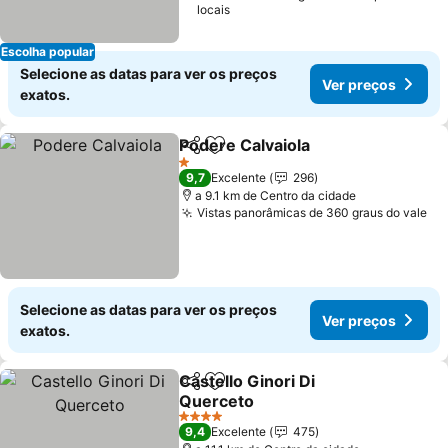
locais
Escolha popular
Selecione as datas para ver os preços
Ver preços
exatos.
Podere Calvaiola
Partilhar
Adicionar aos favoritos
Ver preço
1 Estrelas
9,7
Excelente
296
a 9.1 km de Centro da cidade
Vistas panorâmicas de 360 graus do vale
Ve
Selecione as datas para ver os preços
Ver preços
exatos.
Castello Ginori Di
Partilhar
Adicionar aos favoritos
Querceto
Ver preços
4 Estrelas
9,4
Excelente
475