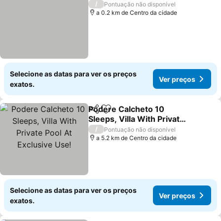
/
Pontuação não disponível
a 0.2 km de Centro da cidade
Selecione as datas para ver os preços
Ver preços
exatos.
Podere Calcheto 10
Partilhar
Adicionar aos favoritos
Sleeps, Villa With Private
Pool At Exclusive Use!
Ver preços
/
Pontuação não disponível
a 5.2 km de Centro da cidade
Selecione as datas para ver os preços
Ver preços
exatos.