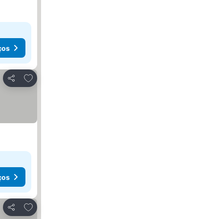
ços
Adicionar aos favoritos
Partilhar
ços
Adicionar aos favoritos
Partilhar