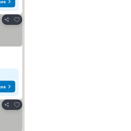
ços
Adicionar aos favoritos
Partilhar
ços
Adicionar aos favoritos
Partilhar