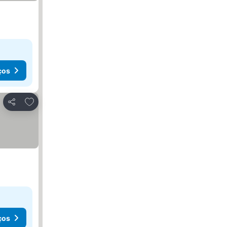
ços
Adicionar aos favoritos
Partilhar
ços