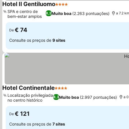
Hotel Il Gentiluomo
4 Estrelas
SPA e centro de
Muito boa
(2.263 pontuações)
8,2
a 7.2 k
bem-estar amplos
€ 74
De
Consulte os preços de
9 sites
Hotel Continentale
4 Estrelas
Localização privilegiada
Muito boa
(2.997 pontuações)
8,3
a 0
no centro histórico
€ 121
De
Consulte os preços de
7 sites