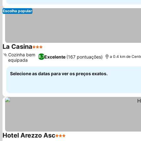
Escolha popular
La Casina
3 Estrelas
Cozinha bem
Excelente
(167 pontuações)
8,7
a 0.4 km de Cent
equipada
Selecione as datas para ver os preços exatos.
Hotel Arezzo Asc
3 Estrelas