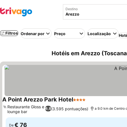
Destino
Filtros
Ordenar por
Preço
Localização
Hot
Hotéis em Arezzo (Toscana, 
A Point Arezzo Park Hotel
4 Estrelas
Restaurante Gloss e
(3.595 pontuações)
6,8
a 9.0 km de Centro 
lounge bar
€ 76
De