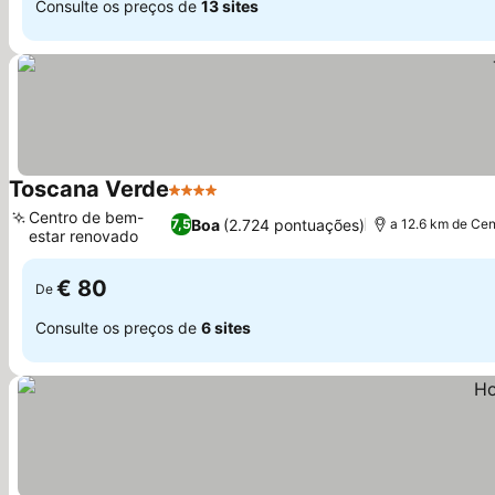
Consulte os preços de
13 sites
Toscana Verde
4 Estrelas
Centro de bem-
Boa
(2.724 pontuações)
7,5
a 12.6 km de Cen
estar renovado
€ 80
De
Consulte os preços de
6 sites