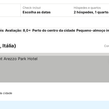
Check-in/out
Hóspedes e quartos
Escolha as datas
2 hóspedes, 1 quarto
éis
Avaliação: 8,0+
Perto do centro da cidade
Pequeno-almoço in
Itália)
Com
da cidade