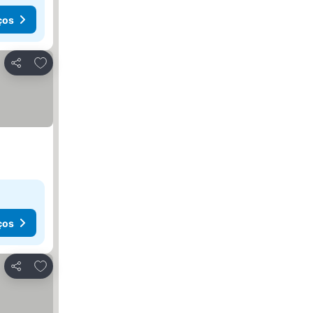
ços
Adicionar aos favoritos
Partilhar
ços
Adicionar aos favoritos
Partilhar