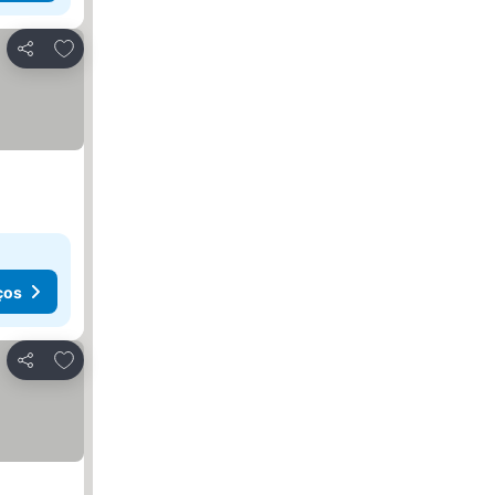
Adicionar aos favoritos
Partilhar
ços
Adicionar aos favoritos
Partilhar