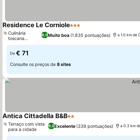
Residence Le Corniole
3 Estrelas
Culinária
Muito boa
(1.835 pontuações)
8,0
a 1.0 km de 
toscana
autêntica
€ 71
De
Consulte os preços de
8 sites
Antica Cittadella B&B
2 Estrelas
Terraço com vista
Excelente
(339 pontuações)
9,0
a 0.3 km d
para a cidade