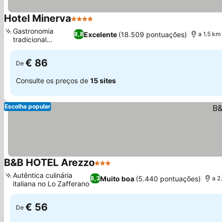
Hotel Minerva
4 Estrelas
Gastronomia
Excelente
(18.509 pontuações)
8,8
a 1.5 km
tradicional
toscana
€ 86
De
Consulte os preços de
15 sites
Escolha popular
B&B HOTEL Arezzo
3 Estrelas
Autêntica culinária
Muito boa
(5.440 pontuações)
8,3
a 2
italiana no Lo Zafferano
€ 56
De