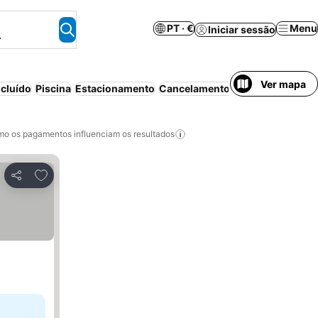
PT · €
Menu
Iniciar sessão
.
Ver mapa
cluído
Piscina
Estacionamento
Cancelamento gratuito
Animais 
o os pagamentos influenciam os resultados
Adicionar aos favoritos
Partilhar