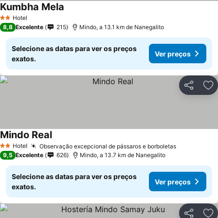
Kumbha Mela
Hotel
2 Estrelas
8,8
Excelente
215
Mindo, a 13.1 km de Nanegalito
Selecione as datas para ver os preços
Ver preços
exatos.
Partilhar
Ad
Mindo Real
Hotel
Observação excepcional de pássaros e borboletas
2 Estrelas
9,5
Excelente
626
Mindo, a 13.7 km de Nanegalito
Selecione as datas para ver os preços
Ver preços
exatos.
Partilhar