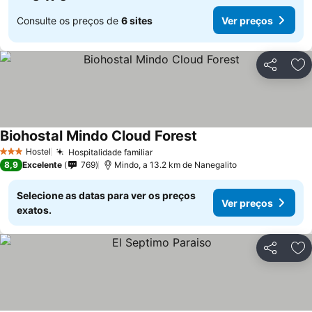
Consulte os preços de
6 sites
Ver preços
Partilhar
Ad
Biohostal Mindo Cloud Forest
Hostel
Hospitalidade familiar
3 Estrelas
8,9
Excelente
769
Mindo, a 13.2 km de Nanegalito
Selecione as datas para ver os preços
Ver preços
exatos.
Partilhar
Ad