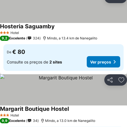
Partilhar
Ad
Hosteria Saguamby
Hotel
3 Estrelas
9,2
Excelente
324
Mindo, a 13.4 km de Nanegalito
€ 80
De
Consulte os preços de
2 sites
Ver preços
Partilhar
Ad
Margarit Boutique Hostel
Hotel
3 Estrelas
9,9
Excelente
34
Mindo, a 13.0 km de Nanegalito