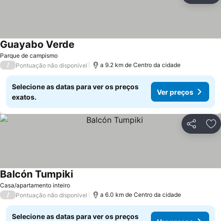
Guayabo Verde
Parque de campismo
/
a 9.2 km de Centro da cidade
Pontuação não disponível
Selecione as datas para ver os preços
Ver preços
exatos.
Partilhar
Ad
Balcón Tumpiki
Casa/apartamento inteiro
/
a 6.0 km de Centro da cidade
Pontuação não disponível
Selecione as datas para ver os preços