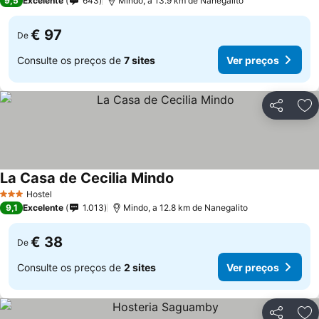
9,5
Excelente
643
Mindo, a 13.9 km de Nanegalito
€ 97
De
Consulte os preços de
7 sites
Ver preços
Partilhar
Ad
La Casa de Cecilia Mindo
Hostel
3 Estrelas
9,1
Excelente
1.013
Mindo, a 12.8 km de Nanegalito
€ 38
De
Consulte os preços de
2 sites
Ver preços