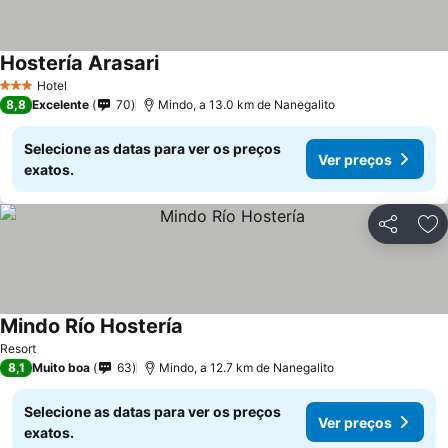
Hostería Arasari
Hotel
3 Estrelas
8,8
Excelente
70
Mindo, a 13.0 km de Nanegalito
Selecione as datas para ver os preços
Ver preços
exatos.
Partilhar
Ad
Mindo Río Hostería
Resort
8,1
Muito boa
63
Mindo, a 12.7 km de Nanegalito
Selecione as datas para ver os preços
Ver preços
exatos.