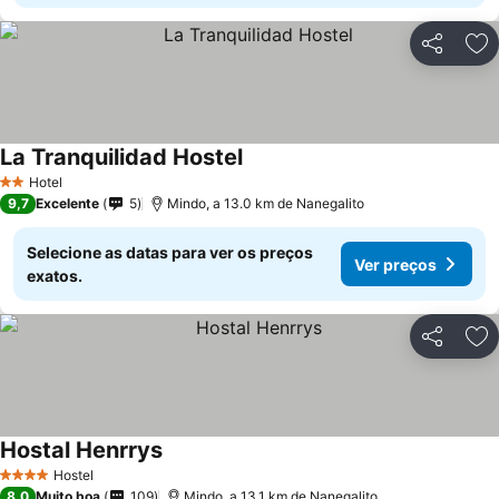
Partilhar
Ad
La Tranquilidad Hostel
Hotel
2 Estrelas
9,7
Excelente
5
Mindo, a 13.0 km de Nanegalito
Selecione as datas para ver os preços
Ver preços
exatos.
Partilhar
Ad
Hostal Henrrys
Hostel
4 Estrelas
8,0
Muito boa
109
Mindo, a 13.1 km de Nanegalito