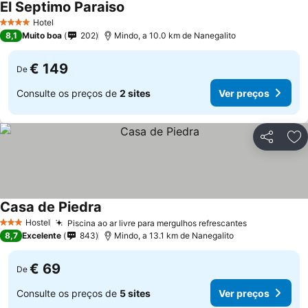
El Septimo Paraiso
Hotel
4 Estrelas
8,1
Muito boa
202
Mindo, a 10.0 km de Nanegalito
€ 149
De
Consulte os preços de
2 sites
Ver preços
Partilhar
Ad
Casa de Piedra
Hostel
Piscina ao ar livre para mergulhos refrescantes
3 Estrelas
8,7
Excelente
843
Mindo, a 13.1 km de Nanegalito
€ 69
De
Consulte os preços de
5 sites
Ver preços