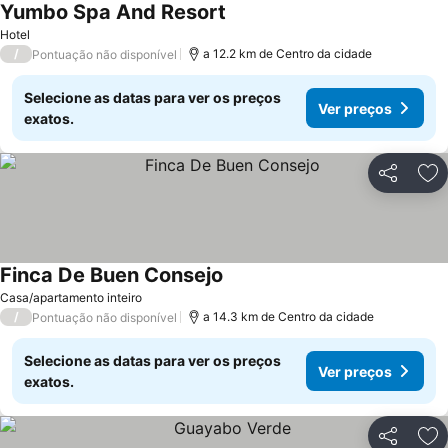
Yumbo Spa And Resort
Hotel
/
a 12.2 km de Centro da cidade
Pontuação não disponível
Selecione as datas para ver os preços
Ver preços
exatos.
Partilhar
Ad
Finca De Buen Consejo
Casa/apartamento inteiro
/
a 14.3 km de Centro da cidade
Pontuação não disponível
Selecione as datas para ver os preços
Ver preços
exatos.
Partilhar
Ad