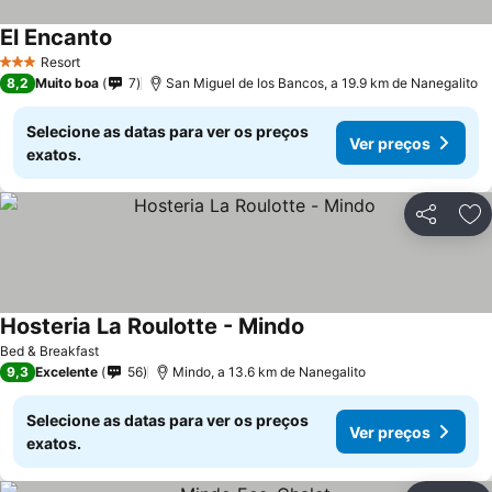
El Encanto
Resort
3 Estrelas
8,2
Muito boa
7
San Miguel de los Bancos, a 19.9 km de Nanegalito
Selecione as datas para ver os preços
Ver preços
exatos.
Partilhar
Ad
Hosteria La Roulotte - Mindo
Bed & Breakfast
9,3
Excelente
56
Mindo, a 13.6 km de Nanegalito
Selecione as datas para ver os preços
Ver preços
exatos.