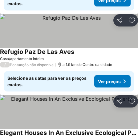
Ver preços
exatos.
Partilhar
Ad
Refugio Paz De Las Aves
Casa/apartamento inteiro
/
a 1.9 km de Centro da cidade
Pontuação não disponível
Selecione as datas para ver os preços
Ver preços
exatos.
Partilhar
Ad
Elegant Houses In An Exclusive Ecological Property