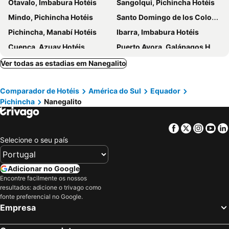
Otavalo, Imbabura Hotéis
Sangolqui, Pichincha Hotéis
Mindo, Pichincha Hotéis
Santo Domingo de los Colorados, Santo Domingo de Los Tsáchilas Hotéis
Pichincha, Manabí Hotéis
Ibarra, Imbabura Hotéis
Cuenca, Azuay Hotéis
Puerto Ayora, Galápagos Hotéis
Guayaquil, Guayas Hotéis
Salinas, Santa Elena Hotéis
Ver todas as estadias em Nanegalito
Manta, Manabí Hotéis
Atacames, Esmeraldas Hotéis
Comparador de Hotéis
América do Sul
Equador
Puerto Villamil, Galápagos Hotéis
Baños, Tungurahua Hotéis
Pichincha
Nanegalito
Facebook
Twitter
Insta
Yo
Selecione o seu país
Adicionar no Google
Encontre facilmente os nossos
resultados: adicione o trivago como
fonte preferencial no Google.
Empresa