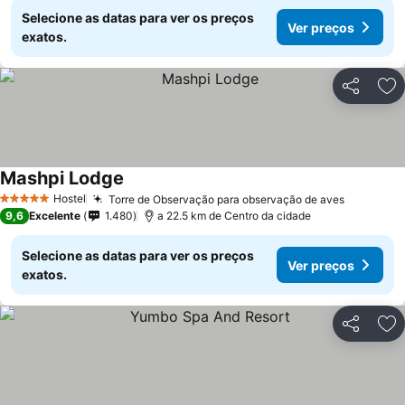
Selecione as datas para ver os preços
Ver preços
exatos.
Partilhar
Ad
Mashpi Lodge
Hostel
Torre de Observação para observação de aves
5 Estrelas
9,6
Excelente
1.480
a 22.5 km de Centro da cidade
Selecione as datas para ver os preços
Ver preços
exatos.
Partilhar
Ad