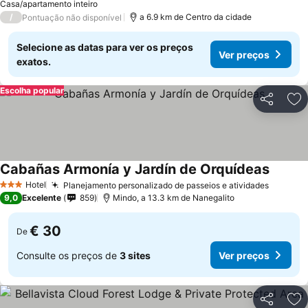
Casa/apartamento inteiro
/
a 6.9 km de Centro da cidade
Pontuação não disponível
Selecione as datas para ver os preços
Ver preços
exatos.
Escolha popular
Partilhar
Ad
Cabañas Armonía y Jardín de Orquídeas
Hotel
Planejamento personalizado de passeios e atividades
3 Estrelas
9,0
Excelente
859
Mindo, a 13.3 km de Nanegalito
€ 30
De
Consulte os preços de
3 sites
Ver preços
Partilhar
Ad