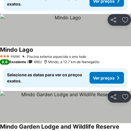
Ver preços
exatos.
Partilhar
Ad
Mindo Lago
Hotel
Piscina externa aquecida o ano todo
3 Estrelas
8,6
Excelente
690
Mindo, a 12.7 km de Nanegalito
Selecione as datas para ver os preços
Ver preços
exatos.
Partilhar
Ad
Mindo Garden Lodge and Wildlife Reserve