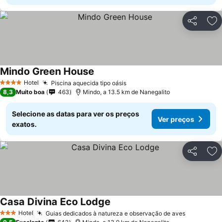
Partilhar
Ad
Mindo Green House
Hotel
Piscina aquecida tipo oásis
4 Estrelas
8,3
Muito boa
463
Mindo, a 13.5 km de Nanegalito
Selecione as datas para ver os preços
Ver preços
exatos.
Partilhar
Ad
Casa Divina Eco Lodge
Hotel
Guias dedicados à natureza e observação de aves
3 Estrelas