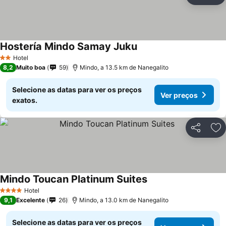
Ad
Hostería Mindo Samay Juku
Hotel
2 Estrelas
8,2
Muito boa
59
Mindo, a 13.5 km de Nanegalito
Selecione as datas para ver os preços
Ver preços
exatos.
Partilhar
Ad
Mindo Toucan Platinum Suites
Hotel
4 Estrelas
9,1
Excelente
26
Mindo, a 13.0 km de Nanegalito
Selecione as datas para ver os preços