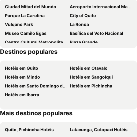
Ciudad Mitad del Mundo
Aeroporto Internacional Mariscal Sucre
Parque La Carolina
City of Quito
Vulqano Park
La Ronda
Museo Camilo Egas
Basílica del Voto Nacional
Centro Cultural Metropolitano
Plaza Grande
Destinos populares
Catedral Metropolitana
Teleférico
Hotéis em Quito
Hotéis em Otavalo
Hotéis em Mindo
Hotéis em Sangolqui
Hotéis em Santo Domingo de los Colorados
Hotéis em Pichincha
Hotéis em Ibarra
Mais destinos populares
Quito, Pichincha Hotéis
Latacunga, Cotopaxi Hotéis