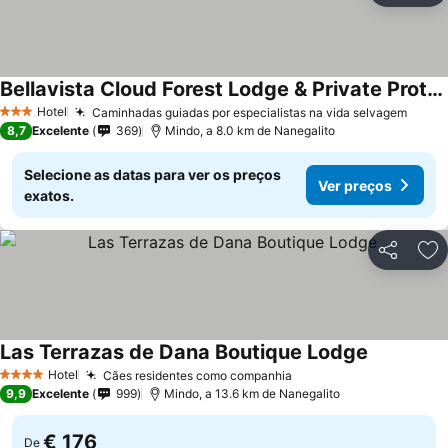
Bellavista Cloud Forest Lodge & Private Protected Area
Hotel
Caminhadas guiadas por especialistas na vida selvagem
3 Estrelas
8,7
Excelente
369
Mindo, a 8.0 km de Nanegalito
Selecione as datas para ver os preços
Ver preços
exatos.
Partilhar
Ad
Las Terrazas de Dana Boutique Lodge
Hotel
Cães residentes como companhia
4 Estrelas
9,9
Excelente
999
Mindo, a 13.6 km de Nanegalito
€ 176
De