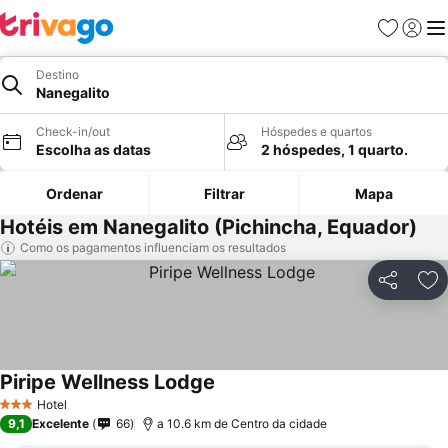
Favoritos
Iniciar
Me
Destino
Nanegalito
Check-in/out
Hóspedes e quartos
Escolha as datas
2 hóspedes, 1 quarto.
Ordenar
Filtrar
Mapa
Hotéis em Nanegalito (Pichincha, Equador)
Como os pagamentos influenciam os resultados
Partilhar
Ad
Piripe Wellness Lodge
Hotel
3 Estrelas
9,1
Excelente
66
a 10.6 km de Centro da cidade