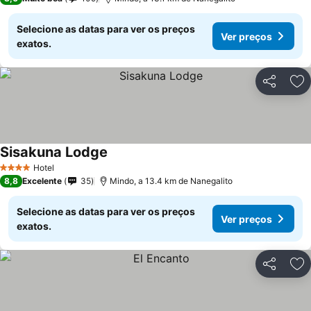
Selecione as datas para ver os preços
Ver preços
exatos.
Partilhar
Ad
Sisakuna Lodge
Hotel
4 Estrelas
8,8
Excelente
35
Mindo, a 13.4 km de Nanegalito
Selecione as datas para ver os preços
Ver preços
exatos.
Partilhar
Ad