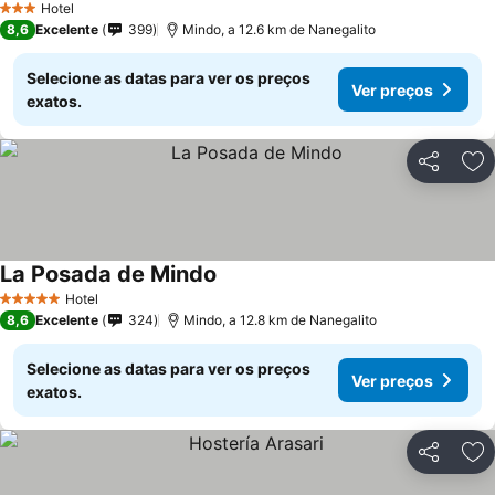
Hotel
3 Estrelas
8,6
Excelente
399
Mindo, a 12.6 km de Nanegalito
Selecione as datas para ver os preços
Ver preços
exatos.
Partilhar
Ad
La Posada de Mindo
Hotel
5 Estrelas
8,6
Excelente
324
Mindo, a 12.8 km de Nanegalito
Selecione as datas para ver os preços
Ver preços
exatos.
Partilhar
Ad