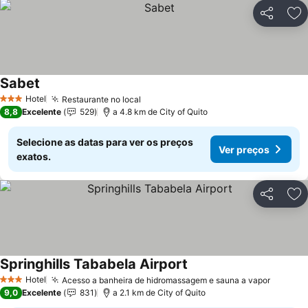
Partilhar
Ad
Sabet
Ver preços
Hotel
Restaurante no local
Ver preços
3 Estrelas
8,8
Excelente
529
a 4.8 km de City of Quito
Selecione as datas para ver os preços
Ver preços
exatos.
Partilhar
Ad
Springhills Tababela Airport
Ver preços
Hotel
Acesso a banheira de hidromassagem e sauna a vapor
Ver pr
3 Estrelas
9,0
Excelente
831
a 2.1 km de City of Quito