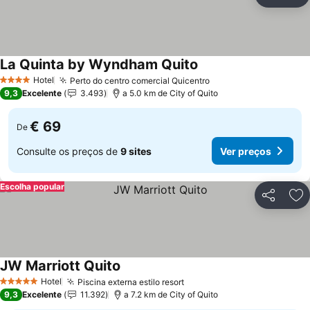
Partilhar
Ad
La Quinta by Wyndham Quito
Ver preços
Hotel
Perto do centro comercial Quicentro
Ver preços
4 Estrelas
9,3
Excelente
3.493
a 5.0 km de City of Quito
€ 69
De
Consulte os preços de
9 sites
Ver preços
Escolha popular
Partilhar
Ad
JW Marriott Quito
Ver preços
Hotel
Piscina externa estilo resort
Ver preços
5 Estrelas
9,3
Excelente
11.392
a 7.2 km de City of Quito