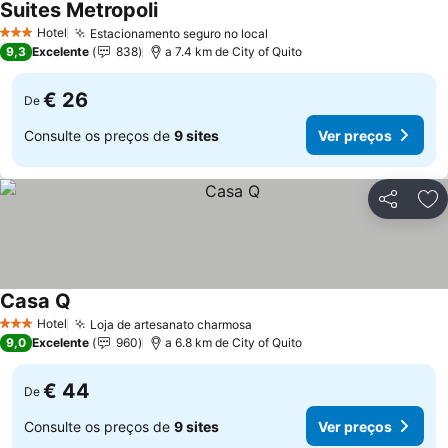
Suites Metropoli
Ver preços
Hotel
Estacionamento seguro no local
Ver preços
3 Estrelas
9,3
Excelente
838
a 7.4 km de City of Quito
€ 26
De
Consulte os preços de
9 sites
Ver preços
Partilhar
Ad
Casa Q
Ver preços
Hotel
Loja de artesanato charmosa
Ver preços
3 Estrelas
9,0
Excelente
960
a 6.8 km de City of Quito
€ 44
De
Consulte os preços de
9 sites
Ver preços