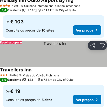
Holiday Inn Quito Airport By Ihg
Ver preços
Hotel
Culinária internacional e latino-americana
Ver preços
4 Estrelas
9,4
Excelente
4.140
a 11.4 km de City of Quito
€ 103
De
Consulte os preços de
10 sites
Ver preços
Escolha popular
Partilhar
Ad
Travellers Inn
Ver preços
Hostel
Vistas do Vulcão Pichincha
Ver preços
3 Estrelas
8,9
Excelente
1.831
a 7.5 km de City of Quito
€ 19
De
Consulte os preços de
5 sites
Ver preços