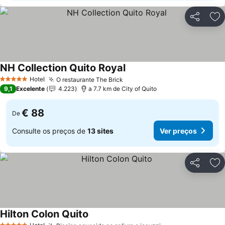
Partilhar
Ad
NH Collection Quito Royal
Ver preços
Hotel
O restaurante The Brick
Ver preços
5 Estrelas
9,1
Excelente
4.223
a 7.7 km de City of Quito
€ 88
De
Consulte os preços de
13 sites
Ver preços
Partilhar
Ad
Hilton Colon Quito
Ver preços