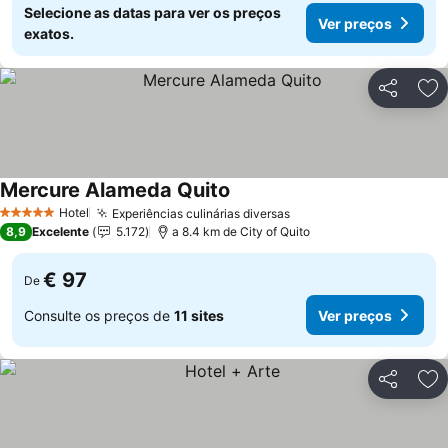
Selecione as datas para ver os preços
Ver preços
exatos.
Partilhar
Ad
Mercure Alameda Quito
Ver preços
Hotel
Experiências culinárias diversas
Ver preços
5 Estrelas
8,9
Excelente
5.172
a 8.4 km de City of Quito
€ 97
De
Consulte os preços de
11 sites
Ver preços
Partilhar
Ad