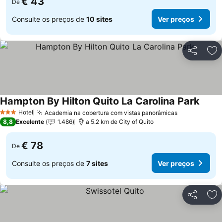
€ 43
De
Consulte os preços de
10 sites
Ver preços
Partilhar
Ad
Hampton By Hilton Quito La Carolina Park
Ver p
Hotel
Academia na cobertura com vistas panorâmicas
Ver preços
3 Estrelas
8,8
Excelente
1.486
a 5.2 km de City of Quito
€ 78
De
Consulte os preços de
7 sites
Ver preços
Partilhar
Ad