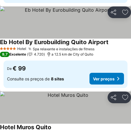
Partilhar
Ad
Eb Hotel By Eurobuilding Quito Airport
Ver preço
Hotel
Spa relaxante e instalações de fitness
Ver preços
5 Estrelas
9,7
Excelente
4.720
a 12.5 km de City of Quito
€ 99
De
Consulte os preços de
8 sites
Ver preços
Partilhar
Ad
Hotel Muros Quito
Ver preços