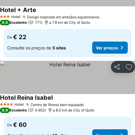
Hotel + Arte
Ver preços
Hotel
Design inspirado em artesãos equatorianos
Ver preços
3 Estrelas
9,0
Excelente
771
a 7.8 km de City of Quito
€ 22
De
Consulte os preços de
5 sites
Ver preços
Partilhar
Ad
Hotel Reina Isabel
Ver preços
Hotel
Centro de fitness bem equipado
Ver preços
4 Estrelas
8,9
Excelente
4.952
a 8.0 km de City of Quito
€ 60
De