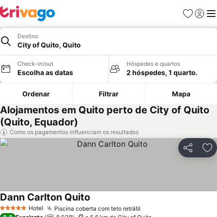
Favoritos
Iniciar
Me
Destino
City of Quito, Quito
Check-in/out
Hóspedes e quartos
Escolha as datas
2 hóspedes, 1 quarto.
Ordenar
Filtrar
Mapa
Alojamentos em Quito perto de City of Quito
(Quito, Equador)
Como os pagamentos influenciam os resultados
Partilhar
Ad
Dann Carlton Quito
Ver preços
Hotel
Piscina coberta com teto retrátil
Ver preços
5 Estrelas