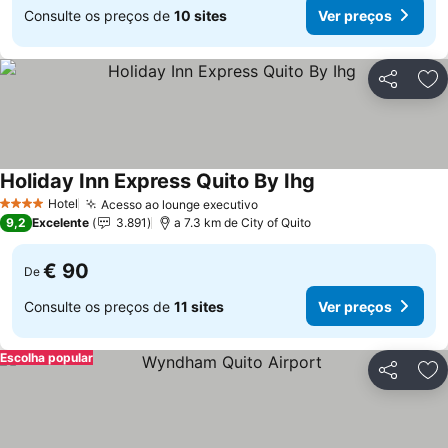
Consulte os preços de
10 sites
Ver preços
Partilhar
Ad
Holiday Inn Express Quito By Ihg
Ver preços
Hotel
Acesso ao lounge executivo
Ver preços
4 Estrelas
9,2
Excelente
3.891
a 7.3 km de City of Quito
€ 90
De
Consulte os preços de
11 sites
Ver preços
Escolha popular
Partilhar
Ad