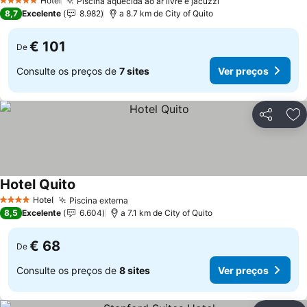
Hotel
Piscina aquecida ao ar livre e jacuzzi
Ver preços
5 Estrelas
8,7
Excelente
8.982
a 8.7 km de City of Quito
€ 101
De
Consulte os preços de
7 sites
Ver preços
Partilhar
Ad
Hotel Quito
Ver preços
Hotel
Piscina externa
Ver preços
4 Estrelas
8,5
Excelente
6.604
a 7.1 km de City of Quito
€ 68
De
Consulte os preços de
8 sites
Ver preços