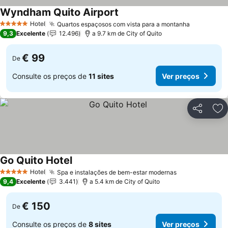
Wyndham Quito Airport
Ver preços
Hotel
Quartos espaçosos com vista para a montanha
Ver preço
5 Estrelas
9,3
Excelente
12.496
a 9.7 km de City of Quito
€ 99
De
Consulte os preços de
11 sites
Ver preços
Partilhar
Ad
Go Quito Hotel
Ver preços
Hotel
Spa e instalações de bem-estar modernas
Ver preços
5 Estrelas
9,4
Excelente
3.441
a 5.4 km de City of Quito
€ 150
De
Consulte os preços de
8 sites
Ver preços