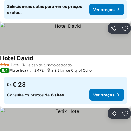
Selecione as datas para ver os preços
Ver preços
exatos.
Partilhar
Ad
Hotel David
Ver preços
Hotel
Balcão de turismo dedicado
Ver preços
3 Estrelas
8,4
Muito boa
2.472
a 9.8 km de City of Quito
€ 23
De
Consulte os preços de
8 sites
Ver preços
Partilhar
Ad