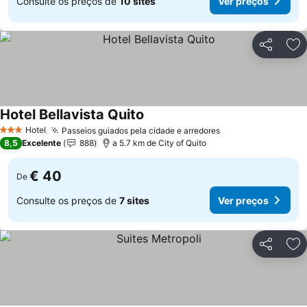
Consulte os preços de
10 sites
Ver preços
Partilhar
Ad
Hotel Bellavista Quito
Ver preços
Hotel
Passeios guiados pela cidade e arredores
Ver preços
3 Estrelas
8,5
Excelente
888
a 5.7 km de City of Quito
€ 40
De
Consulte os preços de
7 sites
Ver preços
Partilhar
Ad