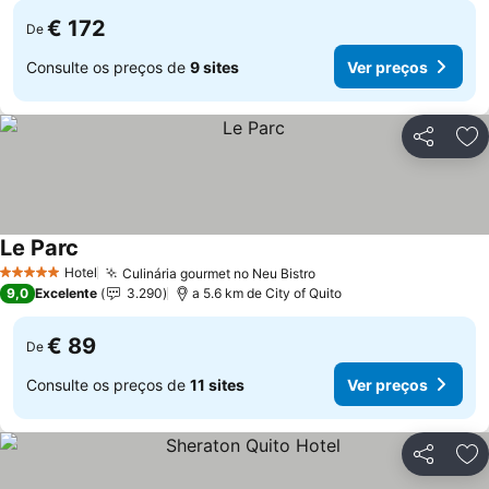
€ 172
De
Consulte os preços de
9 sites
Ver preços
Partilhar
Ad
Le Parc
Ver preços
Hotel
Culinária gourmet no Neu Bistro
Ver preços
5 Estrelas
9,0
Excelente
3.290
a 5.6 km de City of Quito
€ 89
De
Consulte os preços de
11 sites
Ver preços
Partilhar
Ad