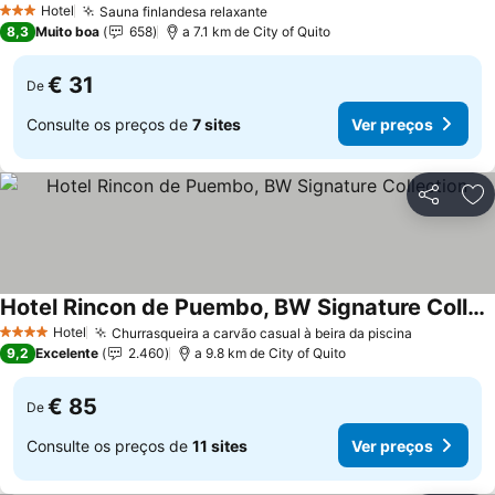
Hotel
Sauna finlandesa relaxante
Ver preços
3 Estrelas
8,3
Muito boa
658
a 7.1 km de City of Quito
€ 31
De
Consulte os preços de
7 sites
Ver preços
Partilhar
Ad
Hotel Rincon de Puembo, BW Signature Collection
Ver preços
Hotel
Churrasqueira a carvão casual à beira da piscina
Ver preço
4 Estrelas
9,2
Excelente
2.460
a 9.8 km de City of Quito
€ 85
De
Consulte os preços de
11 sites
Ver preços