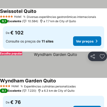
Swissotel Quito
Ver preços
Hotel
Diversas experiências gastronômicas internacionais
Ver p
5 Estrelas
9,1
Excelente
10.584
a 7.7 km de City of Quito
€ 102
De
Consulte os preços de
11 sites
Ver preços
Escolha popular
Partilhar
Ad
Wyndham Garden Quito
Ver preços
Hotel
Experiências culinárias personalizadas
Ver preços
4 Estrelas
9,1
Excelente
7.220
a 6.3 km de City of Quito
€ 76
De