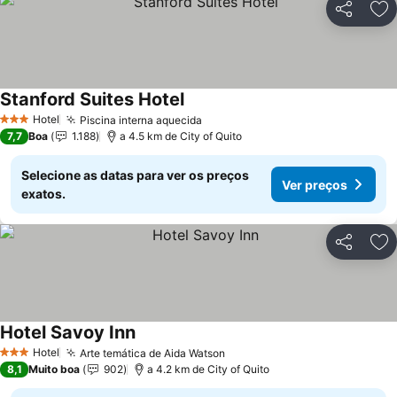
Partilhar
Ad
Stanford Suites Hotel
Ver preços
Hotel
Piscina interna aquecida
Ver preços
3 Estrelas
7,7
Boa
1.188
a 4.5 km de City of Quito
Selecione as datas para ver os preços
Ver preços
exatos.
Partilhar
Ad
Hotel Savoy Inn
Ver preços
Hotel
Arte temática de Aida Watson
Ver preços
3 Estrelas
8,1
Muito boa
902
a 4.2 km de City of Quito