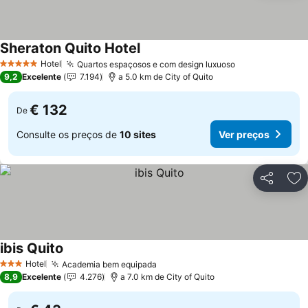
Sheraton Quito Hotel
Ver preços
Hotel
Quartos espaçosos e com design luxuoso
Ver preços
5 Estrelas
9,2
Excelente
7.194
a 5.0 km de City of Quito
€ 132
De
Consulte os preços de
10 sites
Ver preços
Partilhar
Ad
ibis Quito
Ver preços
Hotel
Academia bem equipada
Ver preços
3 Estrelas
8,9
Excelente
4.276
a 7.0 km de City of Quito