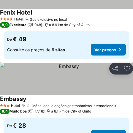
Fenix Hotel
Ver preços
Hotel
Spa exclusivo no local
Ver preços
4 Estrelas
8,9
Excelente
948
a 8.9 km de City of Quito
€ 49
De
Consulte os preços de
9 sites
Ver preços
Partilhar
Ad
Embassy
Ver preços
Hotel
Culinária local e opções gastronômicas internacionais
Ver pre
3 Estrelas
8,4
Muito boa
1.518
a 8.1 km de City of Quito
€ 28
De