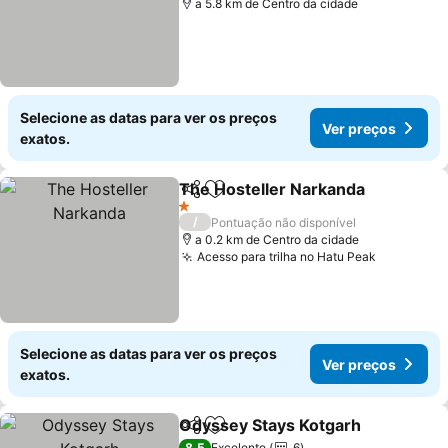
a 5.8 km de Centro da cidade
Selecione as datas para ver os preços
Ver preços
exatos.
The Hosteller Narkanda
Partilhar
Adicionar aos favoritos
1 Estrelas
/
Pontuação não disponível
a 0.2 km de Centro da cidade
Acesso para trilha no Hatu Peak
Selecione as datas para ver os preços
Ver preços
exatos.
Odyssey Stays Kotgarh
Partilhar
Adicionar aos favoritos
8,5
Excelente
6