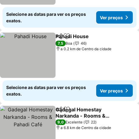
Selecione as datas para ver os preços
Ver preços
exatos.
Pahadi House
Partilhar
Adicionar aos favoritos
7,5
Boa
46
a 0.2 km de Centro da cidade
Selecione as datas para ver os preços
Ver preços
exatos.
Gadegal Homestay
Partilhar
Adicionar aos favoritos
Narkanda - Rooms &
Pahadi Café
9,0
Excelente
22
a 6.8 km de Centro da cidade