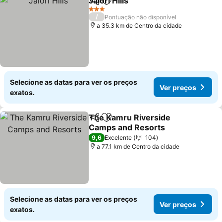
Jalori Hills
Partilhar
Adicionar aos favoritos
3 Estrelas
/
Pontuação não disponível
a 35.3 km de Centro da cidade
Selecione as datas para ver os preços
Ver preços
exatos.
The Kamru Riverside
Partilhar
Adicionar aos favoritos
Camps and Resorts
9,6
Excelente
104
a 77.1 km de Centro da cidade
Selecione as datas para ver os preços
Ver preços
exatos.