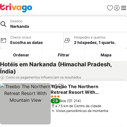
Favoritos
Iniciar
Me
Destino
Narkanda
Check-in/out
Hóspedes e quartos
Escolha as datas
2 hóspedes, 1 quarto.
Ordenar
Filtrar
Mapa
Hotéis em Narkanda (Himachal Pradesh,
Índia)
Como os pagamentos influenciam os resultados
Treebo The Northern
Partilhar
Adicionar aos favoritos
Retreat Resort With
Mountain View
3 Estrelas
7,9
Boa
214
a 7.5 km de Centro da cidade
Vistas panorâmicas da montanha