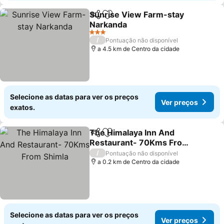
Sunrise View Farm-stay
Partilhar
Adicionar aos favoritos
Narkanda
3 Estrelas
/
Pontuação não disponível
a 4.5 km de Centro da cidade
Selecione as datas para ver os preços
Ver preços
exatos.
The Himalaya Inn And
Partilhar
Adicionar aos favoritos
Restaurant- 70Kms From
Shimla
/
Pontuação não disponível
a 0.2 km de Centro da cidade
Selecione as datas para ver os preços
Ver preços