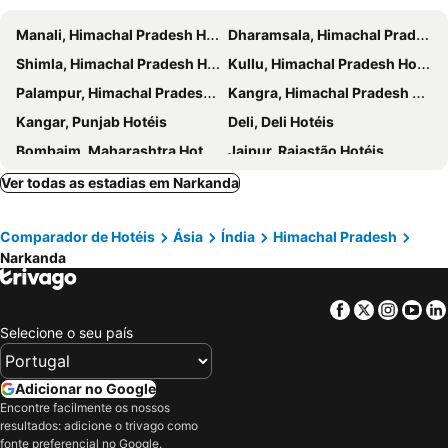
Manali, Himachal Pradesh Hotéis
Dharamsala, Himachal Pradesh Hotéis
Shimla, Himachal Pradesh Hotéis
Kullu, Himachal Pradesh Hotéis
Palampur, Himachal Pradesh Hotéis
Kangra, Himachal Pradesh Hotéis
Kangar, Punjab Hotéis
Deli, Deli Hotéis
Bombaim, Maharashtra Hotéis
Jaipur, Rajastão Hotéis
Capital, Haryana Hotéis
Vasco da Gama, Goa Hotéis
Ver todas as estadias em Narkanda
Calangute, Goa Hotéis
Candolim, Goa Hotéis
Comparador de Hotéis
Ásia
Índia
Himachal Pradesh
Agra, Uttar Pradesh Hotéis
Panaji, Goa Hotéis
Narkanda
Facebook
Twitter
Insta
Yo
Selecione o seu país
Adicionar no Google
Encontre facilmente os nossos
resultados: adicione o trivago como
fonte preferencial no Google.