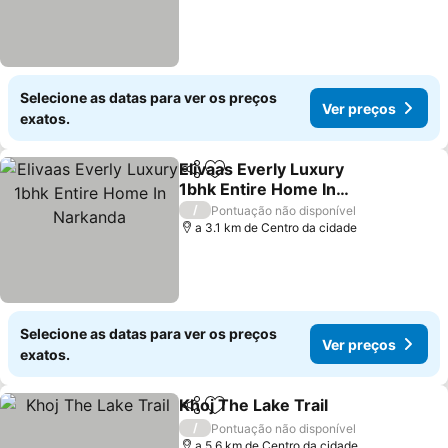
Selecione as datas para ver os preços
Ver preços
exatos.
Elivaas Everly Luxury
Partilhar
Adicionar aos favoritos
1bhk Entire Home In
Narkanda
/
Pontuação não disponível
a 3.1 km de Centro da cidade
Selecione as datas para ver os preços
Ver preços
exatos.
Khoj The Lake Trail
Partilhar
Adicionar aos favoritos
/
Pontuação não disponível
a 5.6 km de Centro da cidade