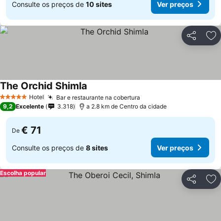
Consulte os preços de
10 sites
Ver preços
Partilhar
Ad
The Orchid Shimla
Hotel
Bar e restaurante na cobertura
5 Estrelas
9,2
Excelente
3.318
a 2.8 km de Centro da cidade
€ 71
De
Consulte os preços de
8 sites
Ver preços
Escolha popular
Partilhar
Ad