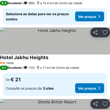
4 Estrelas
9,3
Excelente
886
a 10.4 km de Centro da cidade
Selecione as datas para ver os preços
Ver preços
exatos.
Partilhar
Ad
Hotel Jakhu Heights
Hotel
2 Estrelas
9,1
Excelente
132
a 1.1 km de Centro da cidade
€ 21
De
Consulte os preços de
3 sites
Ver preços
Partilhar
Ad