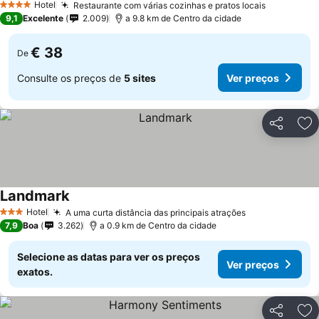
Hotel
Restaurante com várias cozinhas e pratos locais
4 Estrelas
9,1
Excelente
2.009
a 9.8 km de Centro da cidade
€ 38
De
Consulte os preços de
5 sites
Ver preços
Partilhar
Ad
Landmark
Hotel
A uma curta distância das principais atrações
3 Estrelas
7,9
Boa
3.262
a 0.9 km de Centro da cidade
Selecione as datas para ver os preços
Ver preços
exatos.
Partilhar
Ad