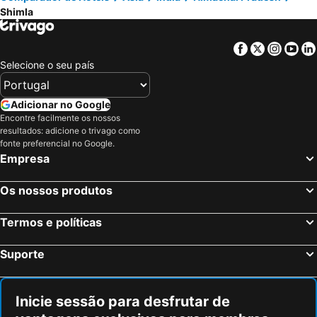
Shimla
Facebook
Twitter
Insta
Yo
Selecione o seu país
Adicionar no Google
Encontre facilmente os nossos
resultados: adicione o trivago como
fonte preferencial no Google.
Empresa
Os nossos produtos
Termos e políticas
Suporte
Inicie sessão para desfrutar de