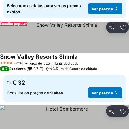
Selecione as datas para ver os preços
Ver preços
exatos.
Escolha popular
Partilhar
Ad
Snow Valley Resorts Shimla
Hotel
Área de lazer infantil dedicada
4 Estrelas
8,7
Excelente
8.717
a 3.5 km de Centro da cidade
€ 32
De
Consulte os preços de
9 sites
Ver preços
Partilhar
Ad