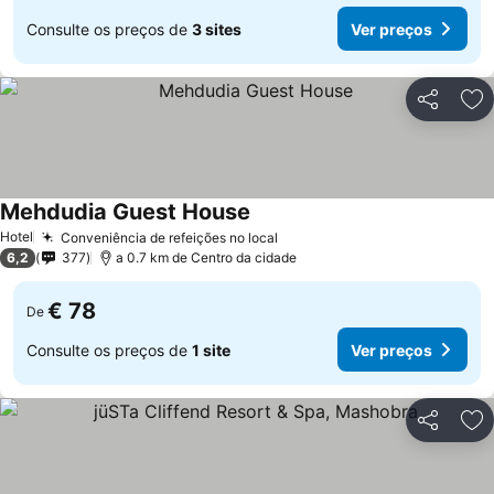
Consulte os preços de
3 sites
Ver preços
Partilhar
Ad
Mehdudia Guest House
Hotel
Conveniência de refeições no local
6,2
377
a 0.7 km de Centro da cidade
€ 78
De
Consulte os preços de
1 site
Ver preços
Partilhar
Ad