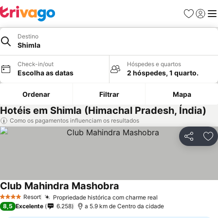
Favoritos
Iniciar
Me
Destino
Shimla
Check-in/out
Hóspedes e quartos
Escolha as datas
2 hóspedes, 1 quarto.
Ordenar
Filtrar
Mapa
Hotéis em Shimla (Himachal Pradesh, Índia)
Como os pagamentos influenciam os resultados
Partilhar
Ad
Club Mahindra Mashobra
Resort
Propriedade histórica com charme real
4 Estrelas
8,5
Excelente
6.258
a 5.9 km de Centro da cidade