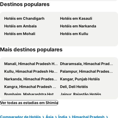
Destinos populares
Hotéis em Chandigarh
Hotéis em Kasauli
Hotéis em Ambala
Hotéis em Narkanda
Hotéis em Mohali
Hotéis em Kullu
Mais destinos populares
Manali, Himachal Pradesh Hotéis
Dharamsala, Himachal Pradesh Hotéis
Kullu, Himachal Pradesh Hotéis
Palampur, Himachal Pradesh Hotéis
Narkanda, Himachal Pradesh Hotéis
Kangar, Punjab Hotéis
Kangra, Himachal Pradesh Hotéis
Deli, Deli Hotéis
Bombaim, Maharashtra Hotéis
Jaipur, Rajastão Hotéis
Capital, Haryana Hotéis
Vasco da Gama, Goa Hotéis
Ver todas as estadias em Shimla
Calangute, Goa Hotéis
Candolim, Goa Hotéis
Comparador de Hotéis
Ásia
Índia
Himachal Pradesh
Agra, Uttar Pradesh Hotéis
Panaji, Goa Hotéis