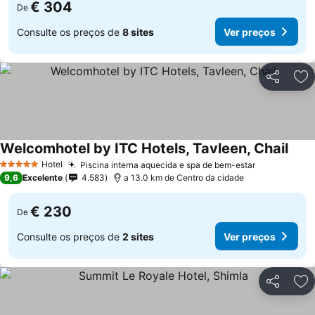
€ 304
De
Consulte os preços de
8 sites
Ver preços
Partilhar
Ad
Welcomhotel by ITC Hotels, Tavleen, Chail
Hotel
Piscina interna aquecida e spa de bem-estar
5 Estrelas
9,6
Excelente
4.583
a 13.0 km de Centro da cidade
€ 230
De
Consulte os preços de
2 sites
Ver preços
Partilhar
Ad