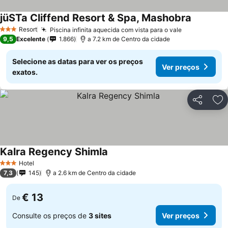
jüSTa Cliffend Resort & Spa, Mashobra
Resort
Piscina infinita aquecida com vista para o vale
3 Estrelas
9,5
Excelente
1.866
a 7.2 km de Centro da cidade
Selecione as datas para ver os preços
Ver preços
exatos.
Partilhar
Ad
Kalra Regency Shimla
Hotel
3 Estrelas
7,3
145
a 2.6 km de Centro da cidade
€ 13
De
Consulte os preços de
3 sites
Ver preços