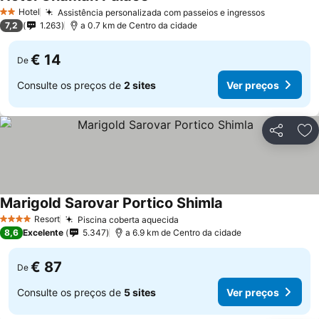
Hotel
Assistência personalizada com passeios e ingressos
2 Estrelas
7,2
1.263
a 0.7 km de Centro da cidade
€ 14
De
Consulte os preços de
2 sites
Ver preços
Partilhar
Ad
Marigold Sarovar Portico Shimla
Resort
Piscina coberta aquecida
4 Estrelas
8,6
Excelente
5.347
a 6.9 km de Centro da cidade
€ 87
De
Consulte os preços de
5 sites
Ver preços