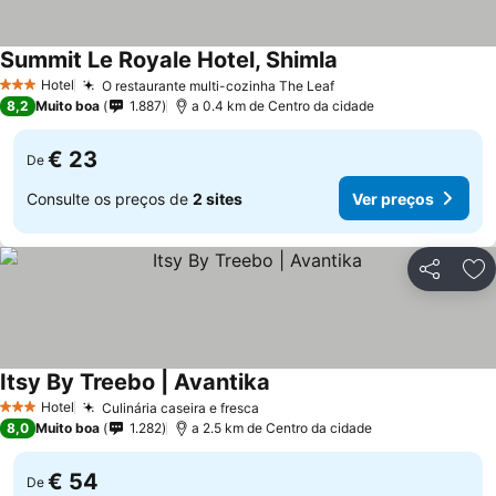
Summit Le Royale Hotel, Shimla
Hotel
O restaurante multi-cozinha The Leaf
3 Estrelas
8,2
Muito boa
1.887
a 0.4 km de Centro da cidade
€ 23
De
Consulte os preços de
2 sites
Ver preços
Partilhar
Ad
Itsy By Treebo | Avantika
Hotel
Culinária caseira e fresca
3 Estrelas
8,0
Muito boa
1.282
a 2.5 km de Centro da cidade
€ 54
De