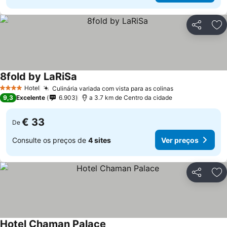
Partilhar
Ad
8fold by LaRiSa
Hotel
Culinária variada com vista para as colinas
4 Estrelas
9,3
Excelente
6.903
a 3.7 km de Centro da cidade
€ 33
De
Consulte os preços de
4 sites
Ver preços
Partilhar
Ad
Hotel Chaman Palace