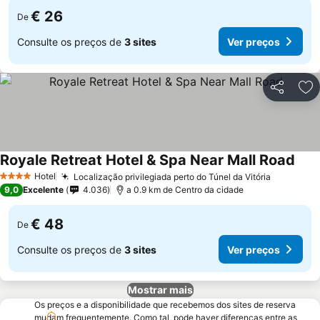
€ 26
De
Consulte os preços de
3 sites
Ver preços
Partilhar
Ad
Royale Retreat Hotel & Spa Near Mall Road
Hotel
Localização privilegiada perto do Túnel da Vitória
4 Estrelas
9,0
Excelente
4.036
a 0.9 km de Centro da cidade
€ 48
De
Consulte os preços de
3 sites
Ver preços
Mostrar mais
Os preços e a disponibilidade que recebemos dos sites de reserva
mudam frequentemente. Como tal, pode haver diferenças entre as