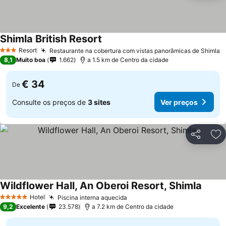
Shimla British Resort
Resort
Restaurante na cobertura com vistas panorâmicas de Shimla
3 Estrelas
8,1
Muito boa
1.662
a 1.5 km de Centro da cidade
€ 34
De
Consulte os preços de
3 sites
Ver preços
Partilhar
Ad
Wildflower Hall, An Oberoi Resort, Shimla
Hotel
Piscina interna aquecida
5 Estrelas
9,2
Excelente
23.578
a 7.2 km de Centro da cidade