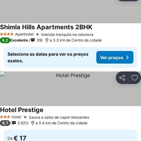
Shimla Hills Apartments 2BHK
Aparthotel
Imersão tranquila na natureza
4 Estrelas
9,2
Excelente
39
a 3.3 km de Centro da cidade
Selecione as datas para ver os preços
Ver preços
exatos.
Partilhar
Ad
Hotel Prestige
Hotel
Sauna e salas de vapor relaxantes
3 Estrelas
6,7
2.621
a 0.4 km de Centro da cidade
€ 17
De