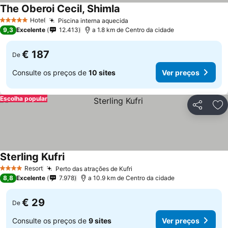
The Oberoi Cecil, Shimla
Hotel
Piscina interna aquecida
5 Estrelas
9,3
Excelente
12.413
a 1.8 km de Centro da cidade
€ 187
De
Consulte os preços de
10 sites
Ver preços
Escolha popular
Partilhar
Ad
Sterling Kufri
Resort
Perto das atrações de Kufri
4 Estrelas
8,8
Excelente
7.978
a 10.9 km de Centro da cidade
€ 29
De
Consulte os preços de
9 sites
Ver preços