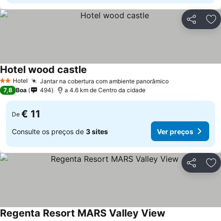
Partilhar
Ad
Hotel wood castle
Hotel
Jantar na cobertura com ambiente panorâmico
2 Estrelas
7,8
Boa
494
a 4.6 km de Centro da cidade
€ 11
De
Consulte os preços de
3 sites
Ver preços
Partilhar
Ad
Regenta Resort MARS Valley View