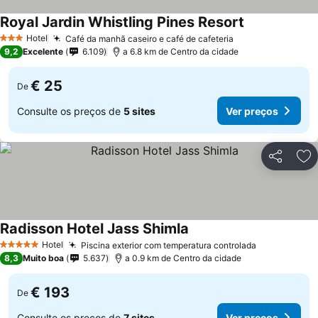
Royal Jardin Whistling Pines Resort
Hotel
Café da manhã caseiro e café de cafeteria
3 Estrelas
9,2
Excelente
6.109
a 6.8 km de Centro da cidade
€ 25
De
Consulte os preços de
5 sites
Ver preços
Partilhar
Ad
Radisson Hotel Jass Shimla
Hotel
Piscina exterior com temperatura controlada
5 Estrelas
8,3
Muito boa
5.637
a 0.9 km de Centro da cidade
€ 193
De
Consulte os preços de
7 sites
Ver preços