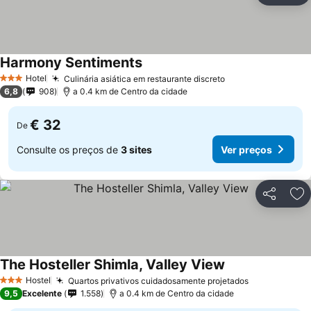
Harmony Sentiments
Hotel
Culinária asiática em restaurante discreto
3 Estrelas
6,8
908
a 0.4 km de Centro da cidade
€ 32
De
Consulte os preços de
3 sites
Ver preços
Partilhar
Ad
The Hosteller Shimla, Valley View
Hostel
Quartos privativos cuidadosamente projetados
3 Estrelas
9,5
Excelente
1.558
a 0.4 km de Centro da cidade