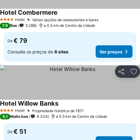
Hotel Combermere
Hotel
Várias opções de restaurantes e bares
4 Estrelas
7,9
Boa
3.288
a 0.5 km de Centro da cidade
€ 79
De
Consulte os preços de
6 sites
Ver preços
Partilhar
Ad
Hotel Willow Banks
Hotel
Propriedade histórica de 1871
4 Estrelas
8,1
Muito boa
4.334
a 0.5 km de Centro da cidade
€ 51
De