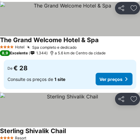
Partilhar
Ad
The Grand Welcome Hotel & Spa
Hotel
Spa completo e dedicado
4 Estrelas
8,9
Excelente
1.344
a 5.6 km de Centro da cidade
€ 28
De
Consulte os preços de
1 site
Ver preços
Partilhar
Ad
Sterling Shivalik Chail
Resort