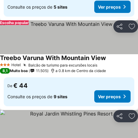
Consulte os preços de
5 sites
Ver preços
Escolha popular
Partilhar
Ad
Treebo Varuna With Mountain View
Hotel
Balcão de turismo para excursões locais
3 Estrelas
8,1
Muito boa
11.505
a 0.8 km de Centro da cidade
€ 44
De
Consulte os preços de
9 sites
Ver preços
Partilhar
Ad