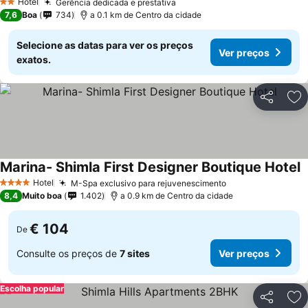
Hotel
Gerência dedicada e prestativa
2 Estrelas
7,6
Boa
734
a 0.1 km de Centro da cidade
Selecione as datas para ver os preços
Ver preços
exatos.
Partilhar
Ad
Marina- Shimla First Designer Boutique Hotel
Hotel
M-Spa exclusivo para rejuvenescimento
4 Estrelas
8,4
Muito boa
1.402
a 0.9 km de Centro da cidade
€ 104
De
Consulte os preços de
7 sites
Ver preços
Escolha popular
Partilhar
Ad