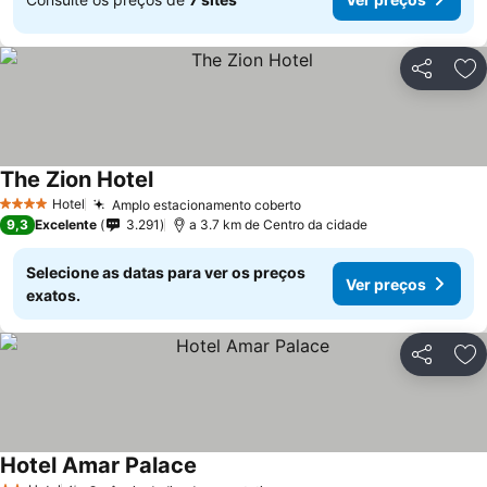
Partilhar
Ad
The Zion Hotel
Hotel
Amplo estacionamento coberto
4 Estrelas
9,3
Excelente
3.291
a 3.7 km de Centro da cidade
Selecione as datas para ver os preços
Ver preços
exatos.
Partilhar
Ad
Hotel Amar Palace