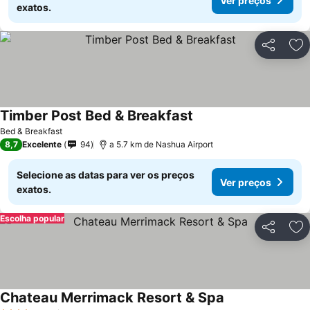
Ver preços
exatos.
Partilhar
Ad
Timber Post Bed & Breakfast
Bed & Breakfast
8,7
Excelente
94
a 5.7 km de Nashua Airport
Selecione as datas para ver os preços
Ver preços
exatos.
Escolha popular
Partilhar
Ad
Chateau Merrimack Resort & Spa