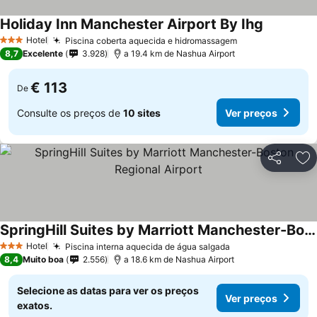
Holiday Inn Manchester Airport By Ihg
Hotel
Piscina coberta aquecida e hidromassagem
3 Estrelas
8,7
Excelente
3.928
a 19.4 km de Nashua Airport
€ 113
De
Consulte os preços de
10 sites
Ver preços
Partilhar
Ad
SpringHill Suites by Marriott Manchester-Boston Regional Airport
Hotel
Piscina interna aquecida de água salgada
3 Estrelas
8,4
Muito boa
2.556
a 18.6 km de Nashua Airport
Selecione as datas para ver os preços
Ver preços
exatos.