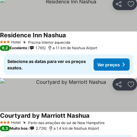
Partilhar
Ad
Residence Inn Nashua
Hotel
Piscina interior aquecida
3 Estrelas
9,2
Excelente
1.765
a 1.1 km de Nashua Airport
Selecione as datas para ver os preços
Ver preços
exatos.
Partilhar
Ad
Courtyard by Marriott Nashua
Hotel
Perto das atrações do sul de New Hampshire
3 Estrelas
8,3
Muito boa
2.726
a 1.4 km de Nashua Airport