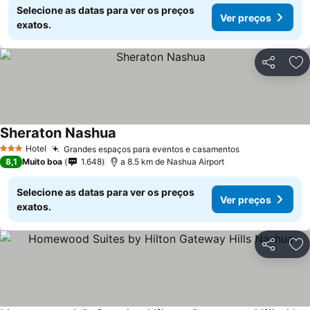
Selecione as datas para ver os preços
Ver preços
exatos.
Partilhar
Ad
Sheraton Nashua
Hotel
Grandes espaços para eventos e casamentos
3 Estrelas
8,1
Muito boa
1.648
a 8.5 km de Nashua Airport
Selecione as datas para ver os preços
Ver preços
exatos.
Partilhar
Ad