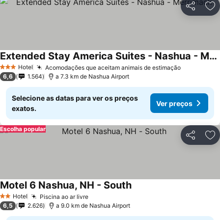
Partilhar
Ad
Extended Stay America Suites - Nashua - Merrimack
Hotel
Acomodações que aceitam animais de estimação
3 Estrelas
6,6
1.564
a 7.3 km de Nashua Airport
Selecione as datas para ver os preços
Ver preços
exatos.
Escolha popular
Partilhar
Ad
Motel 6 Nashua, NH - South
Hotel
Piscina ao ar livre
2 Estrelas
6,5
2.626
a 9.0 km de Nashua Airport