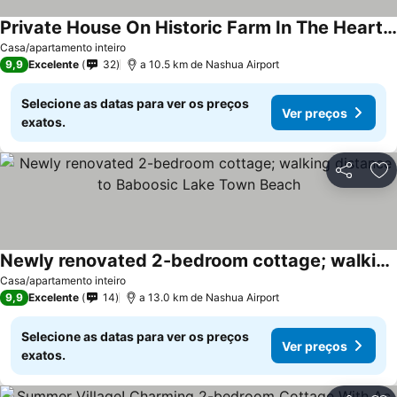
Private House On Historic Farm In The Heart Of New England
Casa/apartamento inteiro
9,9
Excelente
32
a 10.5 km de Nashua Airport
Selecione as datas para ver os preços
Ver preços
exatos.
Partilhar
Ad
Newly renovated 2-bedroom cottage; walking distance to Baboosic Lake Town Beach
Casa/apartamento inteiro
9,9
Excelente
14
a 13.0 km de Nashua Airport
Selecione as datas para ver os preços
Ver preços
exatos.