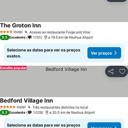
The Groton Inn
Hotel
Acesso ao restaurante Forge and Vine
4 Estrelas
9,5
Excelente
1.151
a 19.5 km de Nashua Airport
Selecione as datas para ver os preços
Ver preços
exatos.
Escolha popular
Partilhar
Ad
Bedford Village Inn
Hotel
Três restaurantes distintos no local
5 Estrelas
9,2
Excelente
1.029
a 20.0 km de Nashua Airport
Selecione as datas para ver os preços