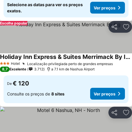
Selecione as datas para ver os preços
Ver preços
exatos.
Escolha popular
Partilhar
Ad
Holiday Inn Express & Suites Merrimack By Ihg
Hotel
Localização privilegiada perto de grandes empresas
3 Estrelas
8,7
Excelente
3.712
a 7.1 km de Nashua Airport
€ 120
De
Consulte os preços de
8 sites
Ver preços
Partilhar
Ad