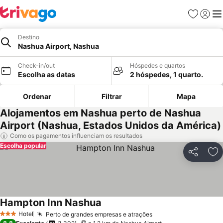
Favoritos
Iniciar
Me
Destino
Nashua Airport, Nashua
Check-in/out
Hóspedes e quartos
Escolha as datas
2 hóspedes, 1 quarto.
Ordenar
Filtrar
Mapa
Alojamentos em Nashua perto de Nashua
Airport (Nashua, Estados Unidos da América)
Como os pagamentos influenciam os resultados
Escolha popular
Partilhar
Ad
Hampton Inn Nashua
Hotel
Perto de grandes empresas e atrações
3 Estrelas