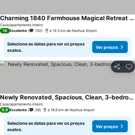
Charming 1840 Farmhouse Magical Retreat Sleeps 14
Casa/apartamento inteiro
10
Excelente
150
a 14.5 km de Nashua Airport
Selecione as datas para ver os preços
Ver preços
exatos.
Partilhar
Ad
Newly Renovated, Spacious, Clean, 3-bedroom Home.
Casa/apartamento inteiro
9,9
Excelente
38
a 18.6 km de Nashua Airport
Selecione as datas para ver os preços
Ver preços
exatos.