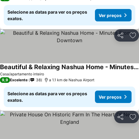
Selecione as datas para ver os preços
Ver preços
exatos.
Partilhar
Ad
Beautiful & Relaxing Nashua Home - Minutes From Downtown
Casa/apartamento inteiro
9,9
Excelente
38
a 1.1 km de Nashua Airport
Selecione as datas para ver os preços
Ver preços
exatos.
Partilhar
Ad