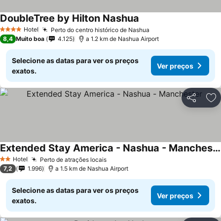
DoubleTree by Hilton Nashua
Hotel
Perto do centro histórico de Nashua
4 Estrelas
8,4
Muito boa
4.125
a 1.2 km de Nashua Airport
Selecione as datas para ver os preços
Ver preços
exatos.
Partilhar
Ad
Extended Stay America - Nashua - Manchester
Hotel
Perto de atrações locais
2 Estrelas
7,2
1.996
a 1.5 km de Nashua Airport
Selecione as datas para ver os preços
Ver preços
exatos.