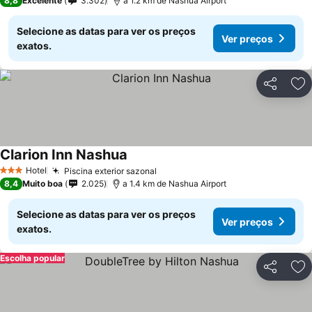
8,8
Excelente
3.302
a 1.2 km de Nashua Airport
Selecione as datas para ver os preços
Ver preços
exatos.
Partilhar
Ad
Clarion Inn Nashua
Hotel
Piscina exterior sazonal
3 Estrelas
8,4
Muito boa
2.025
a 1.4 km de Nashua Airport
Selecione as datas para ver os preços
Ver preços
exatos.
Escolha popular
Partilhar
Ad