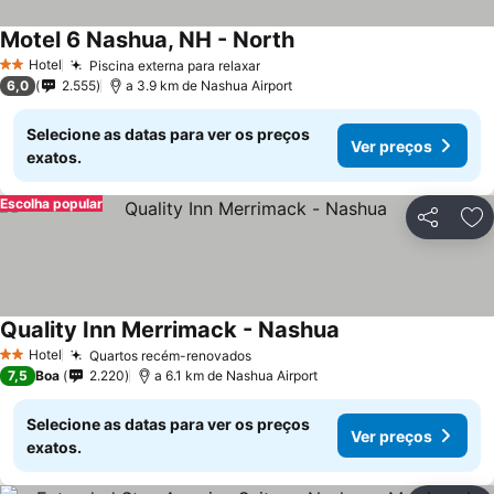
Motel 6 Nashua, NH - North
Hotel
Piscina externa para relaxar
2 Estrelas
6,0
2.555
a 3.9 km de Nashua Airport
Selecione as datas para ver os preços
Ver preços
exatos.
Escolha popular
Partilhar
Ad
Quality Inn Merrimack - Nashua
Hotel
Quartos recém-renovados
2 Estrelas
7,5
Boa
2.220
a 6.1 km de Nashua Airport
Selecione as datas para ver os preços
Ver preços
exatos.