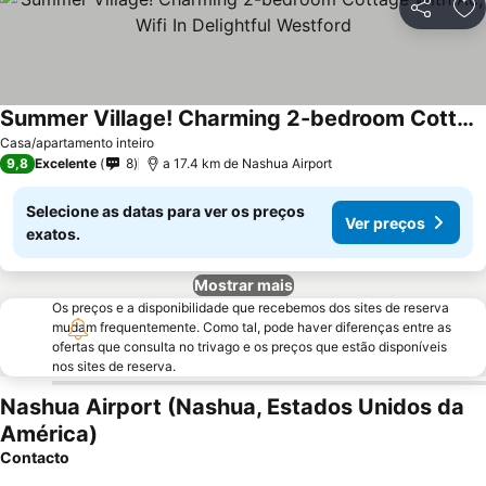
Partilhar
Ad
Summer Village! Charming 2-bedroom Cottage With Ac, Wifi In Delightful Westford
Casa/apartamento inteiro
9,8
Excelente
8
a 17.4 km de Nashua Airport
Selecione as datas para ver os preços
Ver preços
exatos.
Mostrar mais
Os preços e a disponibilidade que recebemos dos sites de reserva
mudam frequentemente. Como tal, pode haver diferenças entre as
ofertas que consulta no trivago e os preços que estão disponíveis
nos sites de reserva.
Nashua Airport (Nashua, Estados Unidos da
América)
Contacto