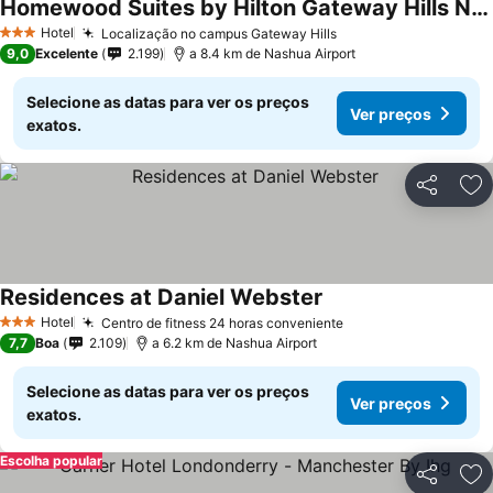
Homewood Suites by Hilton Gateway Hills Nashua
Hotel
Localização no campus Gateway Hills
3 Estrelas
9,0
Excelente
2.199
a 8.4 km de Nashua Airport
Selecione as datas para ver os preços
Ver preços
exatos.
Partilhar
Ad
Residences at Daniel Webster
Hotel
Centro de fitness 24 horas conveniente
3 Estrelas
7,7
Boa
2.109
a 6.2 km de Nashua Airport
Selecione as datas para ver os preços
Ver preços
exatos.
Escolha popular
Partilhar
Ad