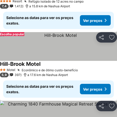
Resort
Refúgio isolado de 12 acres no campo
4 Estrelas
7,4
1.412
a 15.8 km de Nashua Airport
Selecione as datas para ver os preços
Ver preços
exatos.
Escolha popular
Partilhar
Ad
Hill-Brook Motel
Motel
Econômico e de ótimo custo-benefício
2 Estrelas
5,9
397
a 17.6 km de Nashua Airport
Selecione as datas para ver os preços
Ver preços
exatos.
Partilhar
Ad