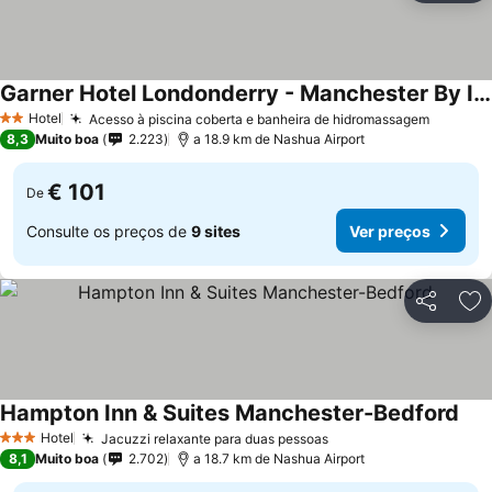
Garner Hotel Londonderry - Manchester By Ihg
Hotel
Acesso à piscina coberta e banheira de hidromassagem
2 Estrelas
8,3
Muito boa
2.223
a 18.9 km de Nashua Airport
€ 101
De
Consulte os preços de
9 sites
Ver preços
Partilhar
Ad
Hampton Inn & Suites Manchester-Bedford
Hotel
Jacuzzi relaxante para duas pessoas
3 Estrelas
8,1
Muito boa
2.702
a 18.7 km de Nashua Airport