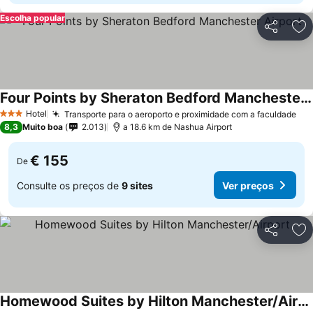
Escolha popular
Partilhar
Ad
Four Points by Sheraton Bedford Manchester Airport
Hotel
Transporte para o aeroporto e proximidade com a faculdade
3 Estrelas
8,3
Muito boa
2.013
a 18.6 km de Nashua Airport
€ 155
De
Consulte os preços de
9 sites
Ver preços
Partilhar
Ad
Homewood Suites by Hilton Manchester/Airport