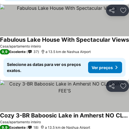
Partilhar
Ad
Fabulous Lake House With Spectacular Views
Casa/apartamento inteiro
9,9
Excelente
37
a 13.5 km de Nashua Airport
Selecione as datas para ver os preços
Ver preços
exatos.
Partilhar
Ad
Cozy 3-BR Baboosic Lake in Amherst NO CLEANING FEE'S
Casa/apartamento inteiro
9,9
Excelente
18
a 13.5 km de Nashua Airport