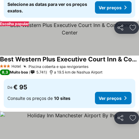
Selecione as datas para ver os preços
Ver preços
exatos.
Escolha popular
Partilhar
Ad
Best Western Plus Executive Court Inn & Conference Center
Hotel
Piscina coberta e spa revigorantes
3 Estrelas
8,3
Muito boa
5.741
a 19.5 km de Nashua Airport
€ 95
De
Consulte os preços de
10 sites
Ver preços
Partilhar
Ad