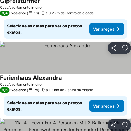
Gipfelsturmer
Casa/apartamento inteiro
9,4
Excelente
18
a 0.2 km de Centro da cidade
Selecione as datas para ver os preços
Ver preços
exatos.
Partilhar
Ad
Ferienhaus Alexandra
Casa/apartamento inteiro
9,6
Excelente
29
a 1.2 km de Centro da cidade
Selecione as datas para ver os preços
Ver preços
exatos.
Partilhar
Ad