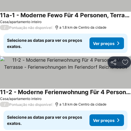
11a-1 - Moderne Fewo Für 4 Personen, Terrasse Mit Bergblick - Ferienwohnungen Im Feriendorf
Casa/apartamento inteiro
/
a 1.8 km de Centro da cidade
Pontuação não disponível
Selecione as datas para ver os preços
Ver preços
exatos.
Partilhar
Ad
11-2 - Moderne Ferienwohnung Für 4 Personen Mit Terrasse - Ferienwohnungen Im Feriendorf Reichenbach
Casa/apartamento inteiro
/
a 1.8 km de Centro da cidade
Pontuação não disponível
Selecione as datas para ver os preços
Ver preços
exatos.