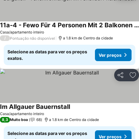
11a-4 - Fewo Für 4 Personen Mit 2 Balkonen Mit Bergblick - Ferienwohnungen Im Feriendorf Reichenbach
Casa/apartamento inteiro
/
a 1.8 km de Centro da cidade
Pontuação não disponível
Selecione as datas para ver os preços
Ver preços
exatos.
Partilhar
Ad
Im Allgauer Bauernstall
Casa/apartamento inteiro
8,3
Muito boa
68
a 1.8 km de Centro da cidade
Selecione as datas para ver os preços
Ver preços