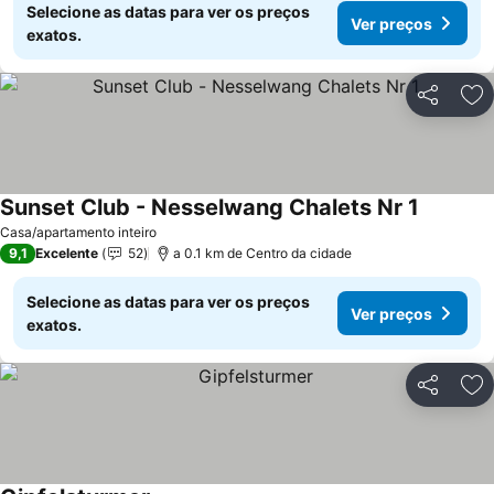
Selecione as datas para ver os preços
Ver preços
exatos.
Partilhar
Ad
Sunset Club - Nesselwang Chalets Nr 1
Casa/apartamento inteiro
9,1
Excelente
52
a 0.1 km de Centro da cidade
Selecione as datas para ver os preços
Ver preços
exatos.
Partilhar
Ad