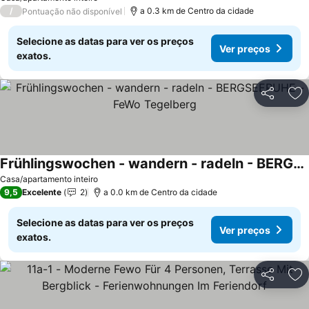
/
a 0.3 km de Centro da cidade
Pontuação não disponível
Selecione as datas para ver os preços
Ver preços
exatos.
Partilhar
Ad
Frühlingswochen - wandern - radeln - BERGSEERUHE - FeWo Tegelberg
Casa/apartamento inteiro
9,5
Excelente
2
a 0.0 km de Centro da cidade
Selecione as datas para ver os preços
Ver preços
exatos.
Partilhar
Ad