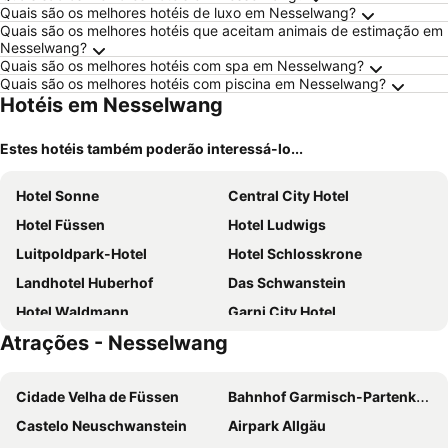
Quais são os melhores hotéis de luxo em Nesselwang?
Quais são os melhores hotéis que aceitam animais de estimação em
Nesselwang?
Quais são os melhores hotéis com spa em Nesselwang?
Quais são os melhores hotéis com piscina em Nesselwang?
Hotéis em Nesselwang
Estes hotéis também poderão interessá-lo...
Hotel Sonne
Central City Hotel
Hotel Füssen
Hotel Ludwigs
Luitpoldpark-Hotel
Hotel Schlosskrone
Landhotel Huberhof
Das Schwanstein
Hotel Waldmann
Garni City Hotel
Atrações - Nesselwang
Best Western Plus Hotel Fuessen
Villa Fantasia Budget Boutique Hotel
bigBOX ALLGAEU Hotel
Hotel Weinbauer
Cidade Velha de Füssen
Bahnhof Garmisch-Partenkirchen
Parkhotel Bad Faulenbach
Gutshof zum Schluxen
Castelo Neuschwanstein
Airpark Allgäu
CityHotel Kempten
Der Fürstenhof