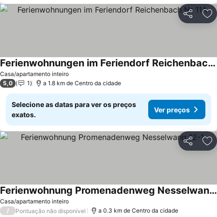
Partilhar
Ad
Ferienwohnungen im Feriendorf Reichenbach Nr 11A
Casa/apartamento inteiro
5,0
1
a 1.8 km de Centro da cidade
Selecione as datas para ver os preços
Ver preços
exatos.
Partilhar
Ad
Ferienwohnung Promenadenweg Nesselwang 12-1
Casa/apartamento inteiro
/
a 0.3 km de Centro da cidade
Pontuação não disponível