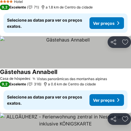
Hotel
4 Estrelas
9,2
Excelente
71
a 1.8 km de Centro da cidade
Selecione as datas para ver os preços
Ver preços
exatos.
Partilhar
Ad
Gästehaus Annabell
Casa de hóspedes
Vistas panorâmicas das montanhas alpinas
9,2
Excelente
316
a 0.6 km de Centro da cidade
Selecione as datas para ver os preços
Ver preços
exatos.
Partilhar
Ad