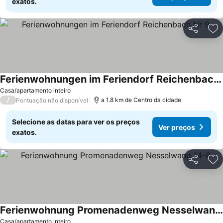
exatos.
Partilhar
Ad
Ferienwohnungen im Feriendorf Reichenbach Nr 9
Casa/apartamento inteiro
/
a 1.8 km de Centro da cidade
Pontuação não disponível
Selecione as datas para ver os preços
Ver preços
exatos.
Partilhar
Ad
Ferienwohnung Promenadenweg Nesselwang 14-8
Casa/apartamento inteiro