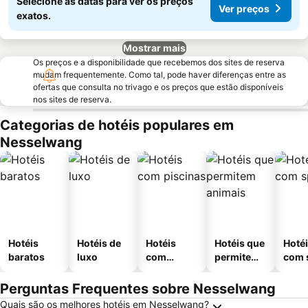
Selecione as datas para ver os preços
Ver preços
exatos.
Mostrar mais
Os preços e a disponibilidade que recebemos dos sites de reserva
mudam frequentemente. Como tal, pode haver diferenças entre as
ofertas que consulta no trivago e os preços que estão disponíveis
nos sites de reserva.
Categorias de hotéis populares em
Nesselwang
Hotéis
Hotéis de
Hotéis
Hotéis que
Hoté
baratos
luxo
com
permitem
com 
piscinas
animais
Perguntas Frequentes sobre Nesselwang
Quais são os melhores hotéis em Nesselwang?