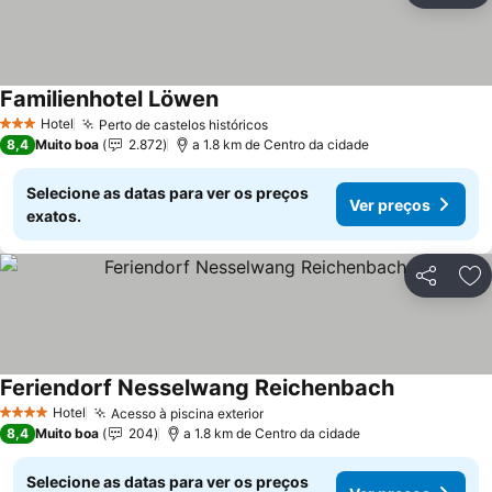
Familienhotel Löwen
Hotel
Perto de castelos históricos
3 Estrelas
8,4
Muito boa
2.872
a 1.8 km de Centro da cidade
Selecione as datas para ver os preços
Ver preços
exatos.
Partilhar
Ad
Feriendorf Nesselwang Reichenbach
Hotel
Acesso à piscina exterior
4 Estrelas
8,4
Muito boa
204
a 1.8 km de Centro da cidade
Selecione as datas para ver os preços