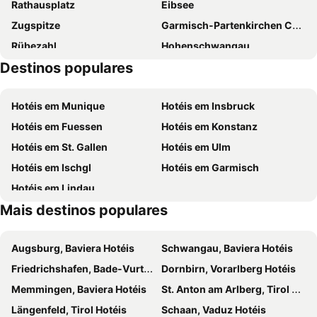
Rathausplatz
Eibsee
Das König Ludwig - Adults Only
Hotel Greinwald
Zugspitze
Garmisch-Partenkirchen Casino
Biohotel Eggensberger
Altstadt-Hotel Zum Hechten
Rübezahl
Hohenschwangau
Hotel Hirsch Füssen
Hotel Helmer
Destinos populares
Bahnhof Füssen
bigBox Allgäu
AMERON Neuschwanstein Alpsee Resort & Spa
Landgasthof Zum Alten Reichenbach
Landhaus Auf der Gsteig
Plansee
Belvedere
HOTEL WALDHORN
Hotéis em Munique
Hotéis em Insbruck
Alpenhof
Marktplatz Memmingen
Sulzberger Hof
LANIG Hotel Resort&Spa - Wellness und Feinschmeckerhotel - family owned and managed
Hotéis em Fuessen
Hotéis em Konstanz
St Andreas
Alpspitzbahn
Landhaus Kössel
Hotel Fürstenhof
Hotéis em St. Gallen
Hotéis em Ulm
Kletterwald Grüntensee
Skilifte Jungholz
Alpenhotel Sonneck
Gästehaus Forggensee
Hotéis em Ischgl
Hotéis em Garmisch
Allgäulino
Skizentrum Pfronten
Hotel Christine
Hotel Sommer Füssen
Hotéis em Lindau
Skigebiet Breitenberg-Hochalpe
Sankt Peter & Paul Petersthal
Landhotel Hirsch
Das Rübezahl - Romantic Hideaway & Boutique Spa
Mais destinos populares
Rottachsee
Sankt Nikolaus
Allgäu ART Hotel
Seehotel und Appartements Schnöller
Schatten
Franziskanerkloster Füssen
B&B Hotel Kempten
Parkhotel Kempten
Augsburg, Baviera Hotéis
Schwangau, Baviera Hotéis
Aquila
Alte Bleiche
Hotel Garni Schlossblick
Hotel Alpenstuben
Friedrichshafen, Bade-Vurtemberga Hotéis
Dornbirn, Vorarlberg Hotéis
Alpsee
Kletterwald
Hotel Dubrovnik
Memmingen, Baviera Hotéis
St. Anton am Arlberg, Tirol Hotéis
Strandbad Hauser
Niedersonthofener See
Längenfeld, Tirol Hotéis
Schaan, Vaduz Hotéis