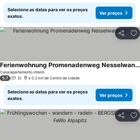
Selecione as datas para ver os preços
Ver preços
exatos.
Partilhar
Ad
Ferienwohnung Promenadenweg Nesselwang 10-2
Casa/apartamento inteiro
5,7
3
a 0.2 km de Centro da cidade
Selecione as datas para ver os preços
Ver preços
exatos.
Partilhar
Ad