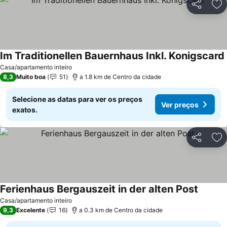
Partilhar
Ad
Im Traditionellen Bauernhaus Inkl. Konigscard
Casa/apartamento inteiro
8,3
Muito boa
51
a 1.8 km de Centro da cidade
Selecione as datas para ver os preços
Ver preços
exatos.
Partilhar
Ad
Ferienhaus Bergauszeit in der alten Post
Casa/apartamento inteiro
9,3
Excelente
16
a 0.3 km de Centro da cidade