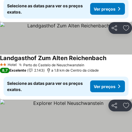
Selecione as datas para ver os preços
Ver preços
exatos.
Partilhar
Ad
Landgasthof Zum Alten Reichenbach
Hotel
Perto do Castelo de Neuschwanstein
2 Estrelas
8,7
Excelente
2.143
a 1.8 km de Centro da cidade
Selecione as datas para ver os preços
Ver preços
exatos.
Partilhar
Ad