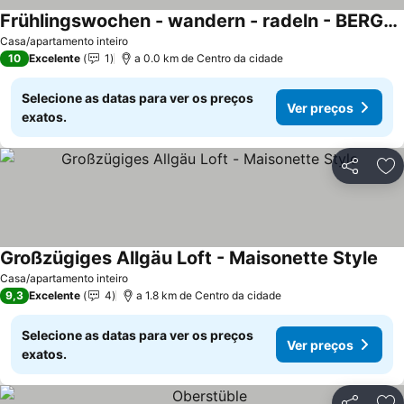
Frühlingswochen - wandern - radeln - BERGSEERUHE - FeWo Alpspitz
Casa/apartamento inteiro
10
Excelente
1
a 0.0 km de Centro da cidade
Selecione as datas para ver os preços
Ver preços
exatos.
Partilhar
Ad
Großzügiges Allgäu Loft - Maisonette Style
Casa/apartamento inteiro
9,3
Excelente
4
a 1.8 km de Centro da cidade
Selecione as datas para ver os preços
Ver preços
exatos.