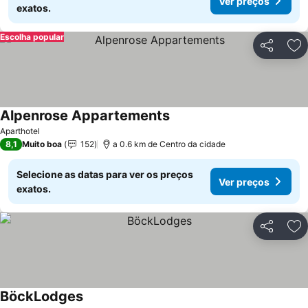
Ver preços
exatos.
Escolha popular
Partilhar
Ad
Alpenrose Appartements
Aparthotel
8,1
Muito boa
152
a 0.6 km de Centro da cidade
Selecione as datas para ver os preços
Ver preços
exatos.
Partilhar
Ad
BöckLodges