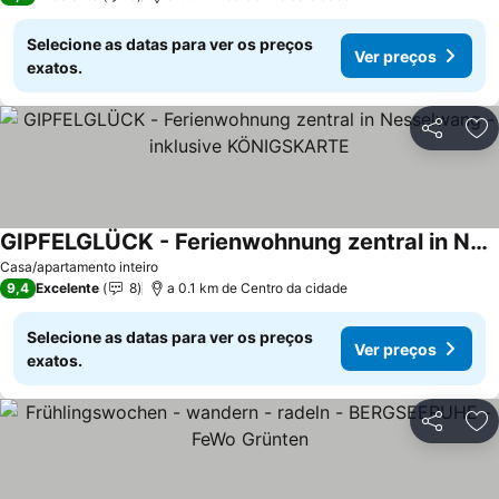
Selecione as datas para ver os preços
Ver preços
exatos.
Partilhar
Ad
GIPFELGLÜCK - Ferienwohnung zentral in Nesselwang - inklusive KÖNIGSKARTE
Casa/apartamento inteiro
9,4
Excelente
8
a 0.1 km de Centro da cidade
Selecione as datas para ver os preços
Ver preços
exatos.
Partilhar
Ad