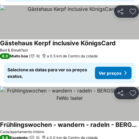
Partilhar
Ad
Gästehaus Kerpf inclusive KönigsCard
Bed & Breakfast
8,0
Muito boa
6
a 0.5 km de Centro da cidade
Selecione as datas para ver os preços
Ver preços
exatos.
Partilhar
Ad
Frühlingswochen - wandern - radeln - BERGSEERUHE - FeWo Iseler
Casa/apartamento inteiro
9,6
Excelente
5
a 0.0 km de Centro da cidade