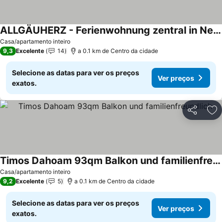
ALLGÄUHERZ - Ferienwohnung zentral in Nesselwang - inklusive KÖNIGSKARTE
Casa/apartamento inteiro
9,3
Excelente
14
a 0.1 km de Centro da cidade
Selecione as datas para ver os preços
Ver preços
exatos.
Partilhar
Ad
Timos Dahoam 93qm Balkon und familienfreundlich
Casa/apartamento inteiro
9,2
Excelente
5
a 0.1 km de Centro da cidade
Selecione as datas para ver os preços
Ver preços
exatos.