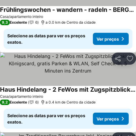
Frühlingswochen - wandern - radeln - BERGSEERUHE - FeWo Grünten
Casa/apartamento inteiro
9,3
Excelente
6
a 0.0 km de Centro da cidade
Selecione as datas para ver os preços
Ver preços
exatos.
Partilhar
Ad
Haus Hindelang - 2 FeWos mit Zugspitzblick, inkl Königscard, gratis Parken & WLAN, Self Check-In, 5 Minuten ins Zentrum
Casa/apartamento inteiro
9,2
Excelente
6
a 0.4 km de Centro da cidade
Selecione as datas para ver os preços
Ver preços
exatos.