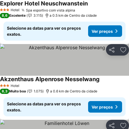
Explorer Hotel Neuschwanstein
Hotel
Spa esportivo com vista alpina
3 Estrelas
8,6
Excelente
3.115
a 0.5 km de Centro da cidade
Selecione as datas para ver os preços
Ver preços
exatos.
Partilhar
Ad
Akzenthaus Alpenrose Nesselwang
Hotel
3 Estrelas
8,3
Muito boa
1.075
a 0.6 km de Centro da cidade
Selecione as datas para ver os preços
Ver preços
exatos.
Partilhar
Ad