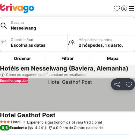
Favoritos
Iniciar
Me
Destino
Nesselwang
Check-in/out
Hóspedes e quartos
Escolha as datas
2 hóspedes, 1 quarto.
Ordenar
Filtrar
Mapa
Hotéis em Nesselwang (Baviera, Alemanha)
Como os pagamentos influenciam os resultados
Escolha popular
Partilhar
Ad
Hotel Gasthof Post
Hotel
Experiência gastronômica bávara tradicional
3 Estrelas
8,6
Excelente
4.441
a 0.0 km de Centro da cidade