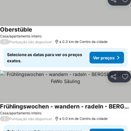
Partilhar
Ad
Oberstüble
Casa/apartamento inteiro
/
a 0.3 km de Centro da cidade
Pontuação não disponível
Selecione as datas para ver os preços
Ver preços
exatos.
Partilhar
Ad
Frühlingswochen - wandern - radeln - BERGSEERUHE - FeWo Säuling
Casa/apartamento inteiro
/
a 0.0 km de Centro da cidade
Pontuação não disponível