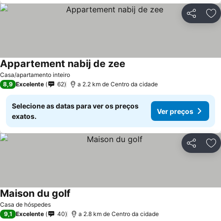
Partilhar
Ad
Appartement nabij de zee
Casa/apartamento inteiro
8,9
Excelente
62
a 2.2 km de Centro da cidade
Selecione as datas para ver os preços
Ver preços
exatos.
Partilhar
Ad
Maison du golf
Casa de hóspedes
9,1
Excelente
40
a 2.8 km de Centro da cidade