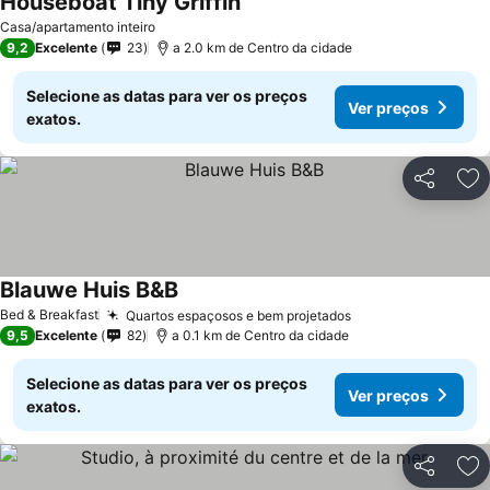
Houseboat Tiny Griffin
Casa/apartamento inteiro
9,2
Excelente
23
a 2.0 km de Centro da cidade
Selecione as datas para ver os preços
Ver preços
exatos.
Partilhar
Ad
Blauwe Huis B&B
Bed & Breakfast
Quartos espaçosos e bem projetados
9,5
Excelente
82
a 0.1 km de Centro da cidade
Selecione as datas para ver os preços
Ver preços
exatos.
Partilhar
Ad