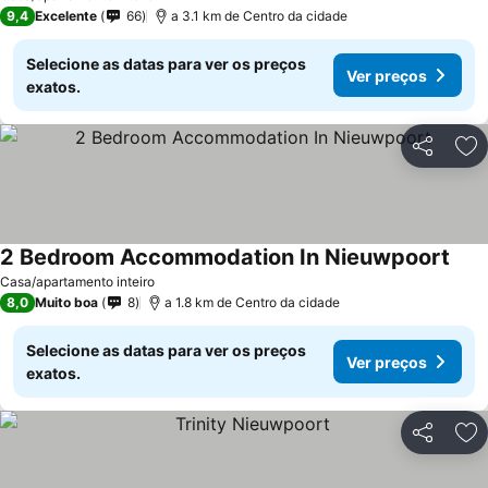
9,4
Excelente
66
a 3.1 km de Centro da cidade
Selecione as datas para ver os preços
Ver preços
exatos.
Partilhar
Ad
2 Bedroom Accommodation In Nieuwpoort
Casa/apartamento inteiro
8,0
Muito boa
8
a 1.8 km de Centro da cidade
Selecione as datas para ver os preços
Ver preços
exatos.
Partilhar
Ad