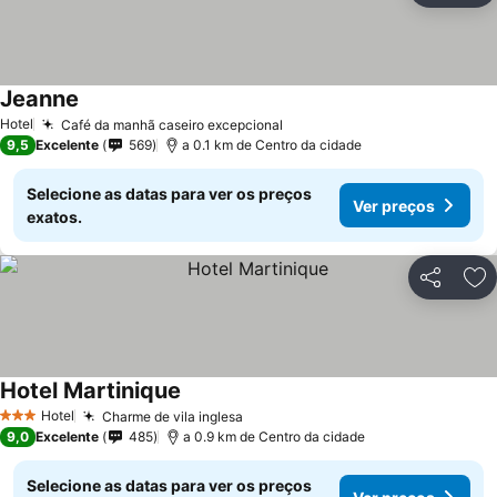
Jeanne
Hotel
Café da manhã caseiro excepcional
9,5
Excelente
569
a 0.1 km de Centro da cidade
Selecione as datas para ver os preços
Ver preços
exatos.
Partilhar
Ad
Hotel Martinique
Hotel
Charme de vila inglesa
3 Estrelas
9,0
Excelente
485
a 0.9 km de Centro da cidade
Selecione as datas para ver os preços