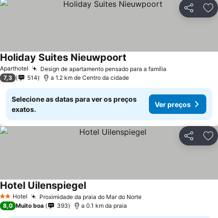
Partilhar
Ad
Holiday Suites Nieuwpoort
Aparthotel
Design de apartamento pensado para a família
7,3
514
a 1.2 km de Centro da cidade
Selecione as datas para ver os preços
Ver preços
exatos.
Partilhar
Ad
Hotel Uilenspiegel
Hotel
Proximidade da praia do Mar do Norte
2 Estrelas
8,0
Muito boa
393
a 0.1 km da praia