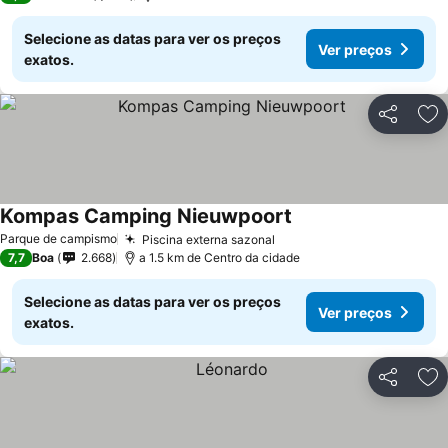
Selecione as datas para ver os preços
Ver preços
exatos.
Partilhar
Ad
Kompas Camping Nieuwpoort
Parque de campismo
Piscina externa sazonal
7,7
Boa
2.668
a 1.5 km de Centro da cidade
Selecione as datas para ver os preços
Ver preços
exatos.
Partilhar
Ad