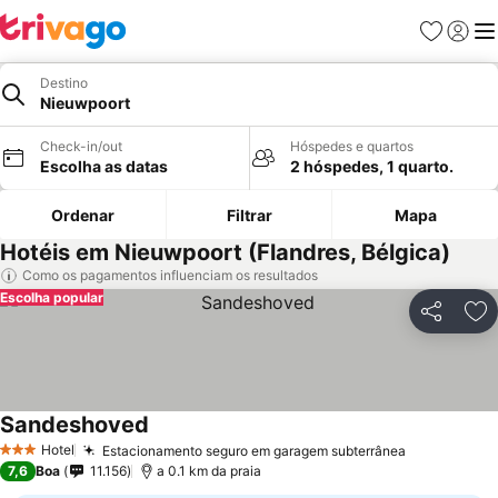
Favoritos
Iniciar
Me
Destino
Nieuwpoort
Check-in/out
Hóspedes e quartos
Escolha as datas
2 hóspedes, 1 quarto.
Ordenar
Filtrar
Mapa
Hotéis em Nieuwpoort (Flandres, Bélgica)
Como os pagamentos influenciam os resultados
Escolha popular
Partilhar
Ad
Sandeshoved
Hotel
Estacionamento seguro em garagem subterrânea
3 Estrelas
7,6
Boa
11.156
a 0.1 km da praia