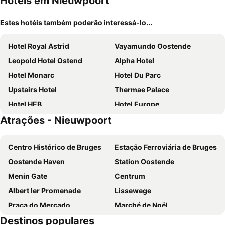
Hotéis em Nieuwpoort
Estes hotéis também poderão interessá-lo...
Hotel Royal Astrid
Vayamundo Oostende
Leopold Hotel Ostend
Alpha Hotel
Hotel Monarc
Hotel Du Parc
Upstairs Hotel
Thermae Palace
Hotel HEB
Hotel Europe
Atrações - Nieuwpoort
ibis De Panne
Hotel Albert II Oostende
Hotel Louisa
Hotel Acropolis
Centro Histórico de Bruges
Estação Ferroviária de Bruges
Charmehotel Kruishof
Hotel Mercure Oostende
Oostende Haven
Station Oostende
Hotel Ambassadeur
C-Hotels Zeegalm
Menin Gate
Centrum
Hotel De Hofkamers
C-Hotels Andromeda
Albert Ier Promenade
Lissewege
Hotel Bero
ibis budget Oostende Airport
Praça do Mercado
Marché de Noël
Hotel Cocoon
ibis Styles Nieuwpoort
Destinos populares
Brugge anno 1468
Rubens
C-Hotels Excelsior
Hotel Prado