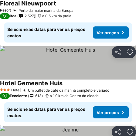
Floreal Nieuwpoort
Resort
Perto da maior marina da Europa
7,8
Boa
2.527
a 0.5 km da praia
Selecione as datas para ver os preços
Ver preços
exatos.
Partilhar
Ad
Hotel Gemeente Huis
Hotel
Um buffet de café da manhã completo e variado
3 Estrelas
9,1
Excelente
613
a 1.9 km de Centro da cidade
Selecione as datas para ver os preços
Ver preços
exatos.
Partilhar
Ad