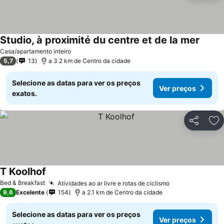
Studio, à proximité du centre et de la mer
Casa/apartamento inteiro
5,7
13
a 3.2 km de Centro da cidade
Selecione as datas para ver os preços
Ver preços
exatos.
Partilhar
Ad
T Koolhof
Bed & Breakfast
Atividades ao ar livre e rotas de ciclismo
9,6
Excelente
154
a 2.1 km de Centro da cidade
Selecione as datas para ver os preços
Ver preços