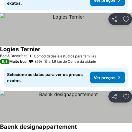
Ver preços
exatos.
Partilhar
Ad
Logies Ternier
Bed & Breakfast
Comodidades e estúdios para famílias
8,3
Muito boa
859
a 1.9 km de Centro da cidade
Selecione as datas para ver os preços
Ver preços
exatos.
Partilhar
Ad
Baenk designappartement