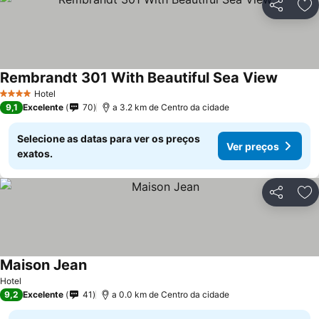
Partilhar
Ad
Rembrandt 301 With Beautiful Sea View
Hotel
4 Estrelas
9,1
Excelente
70
a 3.2 km de Centro da cidade
Selecione as datas para ver os preços
Ver preços
exatos.
Partilhar
Ad
Maison Jean
Hotel
9,2
Excelente
41
a 0.0 km de Centro da cidade