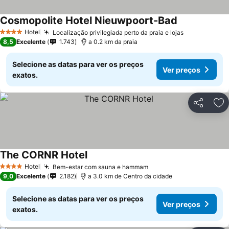
Cosmopolite Hotel Nieuwpoort-Bad
Hotel
Localização privilegiada perto da praia e lojas
4 Estrelas
8,5
Excelente
1.743
a 0.2 km da praia
Selecione as datas para ver os preços
Ver preços
exatos.
Partilhar
Ad
The CORNR Hotel
Hotel
Bem-estar com sauna e hammam
4 Estrelas
9,0
Excelente
2.182
a 3.0 km de Centro da cidade
Selecione as datas para ver os preços
Ver preços
exatos.