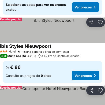
Selecione as datas para ver os preços
Ver preços
exatos.
Escolha popular
Partilhar
Ad
ibis Styles Nieuwpoort
Hotel
Piscina coberta e área de bem-estar
3 Estrelas
8,3
Muito boa
4.232
a 1.2 km de Centro da cidade
€ 86
De
Consulte os preços de
9 sites
Ver preços
Escolha popular
Partilhar
Ad