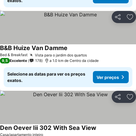
exatos.
Partilhar
Ad
B&B Huize Van Damme
Bed & Breakfast
Vista para o jardim dos quartos
9,5
Excelente
178
a 1.0 km de Centro da cidade
Selecione as datas para ver os preços
Ver preços
exatos.
Partilhar
Ad
Den Oever Iii 302 With Sea View
Casa/apartamento inteiro