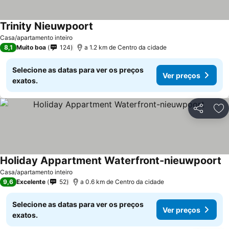
Trinity Nieuwpoort
Casa/apartamento inteiro
8,1
Muito boa
124
a 1.2 km de Centro da cidade
Selecione as datas para ver os preços
Ver preços
exatos.
Partilhar
Ad
Holiday Appartment Waterfront-nieuwpoort
Casa/apartamento inteiro
9,6
Excelente
52
a 0.6 km de Centro da cidade
Selecione as datas para ver os preços
Ver preços
exatos.