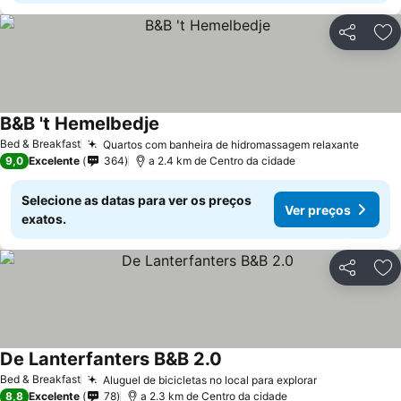
Partilhar
Ad
B&B 't Hemelbedje
Bed & Breakfast
Quartos com banheira de hidromassagem relaxante
9,0
Excelente
364
a 2.4 km de Centro da cidade
Selecione as datas para ver os preços
Ver preços
exatos.
Partilhar
Ad
De Lanterfanters B&B 2.0
Bed & Breakfast
Aluguel de bicicletas no local para explorar
8,8
Excelente
78
a 2.3 km de Centro da cidade