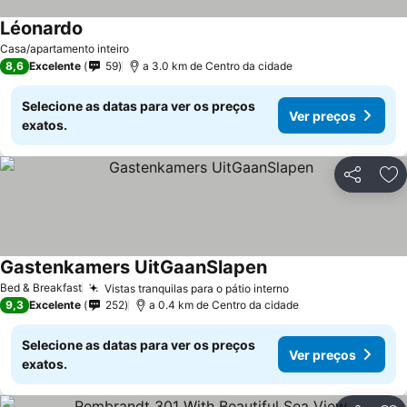
Léonardo
Casa/apartamento inteiro
8,6
Excelente
59
a 3.0 km de Centro da cidade
Selecione as datas para ver os preços
Ver preços
exatos.
Partilhar
Ad
Gastenkamers UitGaanSlapen
Bed & Breakfast
Vistas tranquilas para o pátio interno
9,3
Excelente
252
a 0.4 km de Centro da cidade
Selecione as datas para ver os preços
Ver preços
exatos.