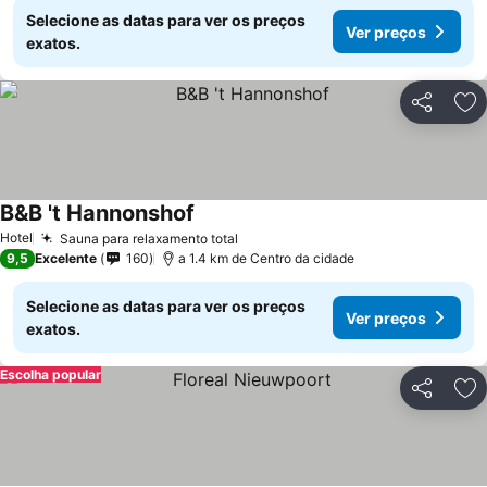
Selecione as datas para ver os preços
Ver preços
exatos.
Partilhar
Ad
B&B 't Hannonshof
Hotel
Sauna para relaxamento total
9,5
Excelente
160
a 1.4 km de Centro da cidade
Selecione as datas para ver os preços
Ver preços
exatos.
Escolha popular
Partilhar
Ad