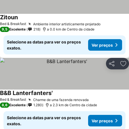
Zitoun
Bed & Breakfast
Ambiente interior artisticamente projetado
9,5
Excelente
218
a 0.0 km de Centro da cidade
Selecione as datas para ver os preços
Ver preços
exatos.
Partilhar
Ad
B&B Lanterfanters'
Bed & Breakfast
Charme de uma fazenda renovada
8,6
Excelente
1.280
a 2.3 km de Centro da cidade
Selecione as datas para ver os preços
Ver preços
exatos.