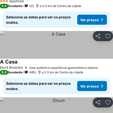
Aparthotel
3 Estrelas
9,5
Excelente
52
a 0.3 km de Centro da cidade
Selecione as datas para ver os preços
Ver preços
exatos.
Partilhar
Ad
A Casa
Bed & Breakfast
Uma autêntica experiência gastronômica italiana
9,0
Excelente
485
a 0.3 km de Centro da cidade
Selecione as datas para ver os preços
Ver preços
exatos.
Partilhar
Ad