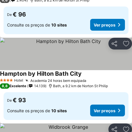
6,6
2.404
Bath, a 8.2 km de Norton St Philip
€ 96
De
Consulte os preços de
10 sites
Ver preços
Partilhar
Ad
Hampton by Hilton Bath City
Hotel
Academia 24 horas bem equipada
4 Estrelas
8,8
Excelente
14.139
Bath, a 9.2 km de Norton St Philip
€ 93
De
Consulte os preços de
10 sites
Ver preços