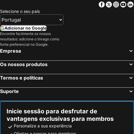
Christchurch, Inglaterra Hotéis
Eastleigh, Inglaterra Hotéis
Facebook
Twitter
Insta
Yo
Birmingham, Inglaterra Hotéis
Oxford, Inglaterra Hotéis
Selecione o seu país
Cambridge, Inglaterra Hotéis
Luton, Inglaterra Hotéis
Nottingham, Inglaterra Hotéis
Leicester, Inglaterra Hotéis
Adicionar no Google
Encontre facilmente os nossos
Peterborough, Inglaterra Hotéis
Watford, Inglaterra Hotéis
resultados: adicione o trivago como
Milton Keynes, Inglaterra Hotéis
Londres, Inglaterra Hotéis
fonte preferencial no Google.
Empresa
Edimburgo, Escócia Hotéis
Manchester, Inglaterra Hotéis
Liverpool, Inglaterra Hotéis
Glasgow, Escócia Hotéis
Os nossos produtos
Hounslow, Inglaterra Hotéis
Bristol, Inglaterra Hotéis
Termos e políticas
Inverness, Escócia Hotéis
Suporte
Inicie sessão para desfrutar de
vantagens exclusivas para membros
Personalize a sua experiência
Ofertas e preços para membros