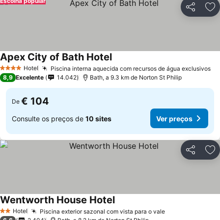
Escolha popular
Partilhar
Ad
Apex City of Bath Hotel
Hotel
Piscina interna aquecida com recursos de água exclusivos
4 Estrelas
8,9
Excelente
14.042
Bath, a 9.3 km de Norton St Philip
€ 104
De
Consulte os preços de
10 sites
Ver preços
Partilhar
Ad
Wentworth House Hotel
Hotel
Piscina exterior sazonal com vista para o vale
2 Estrelas