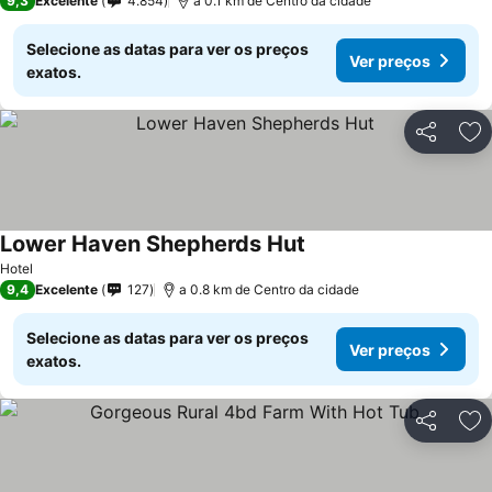
9,3
Excelente
4.854
a 0.1 km de Centro da cidade
Selecione as datas para ver os preços
Ver preços
exatos.
Partilhar
Ad
Lower Haven Shepherds Hut
Hotel
9,4
Excelente
127
a 0.8 km de Centro da cidade
Selecione as datas para ver os preços
Ver preços
exatos.
Partilhar
Ad