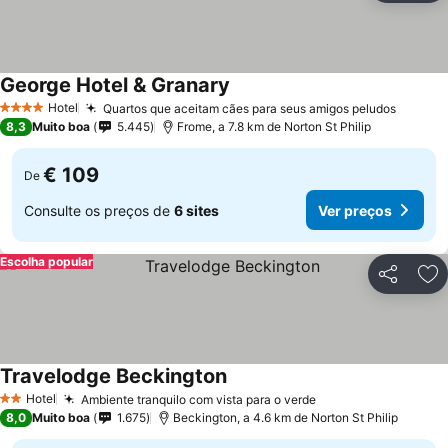
George Hotel & Granary
Hotel
Quartos que aceitam cães para seus amigos peludos
4 Estrelas
8,3
Muito boa
5.445
Frome, a 7.8 km de Norton St Philip
€ 109
De
Consulte os preços de
6 sites
Ver preços
Escolha popular
Partilhar
Ad
Travelodge Beckington
Hotel
Ambiente tranquilo com vista para o verde
2 Estrelas
8,0
Muito boa
1.675
Beckington, a 4.6 km de Norton St Philip