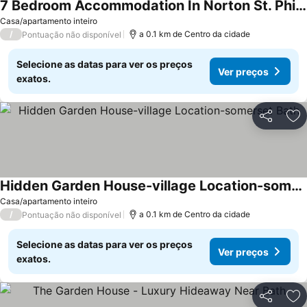
7 Bedroom Accommodation In Norton St. Philip, Near Bath
Casa/apartamento inteiro
/
a 0.1 km de Centro da cidade
Pontuação não disponível
Selecione as datas para ver os preços
Ver preços
exatos.
Partilhar
Ad
Hidden Garden House-village Location-somerset Bath
Casa/apartamento inteiro
/
a 0.1 km de Centro da cidade
Pontuação não disponível
Selecione as datas para ver os preços
Ver preços
exatos.
Partilhar
Ad