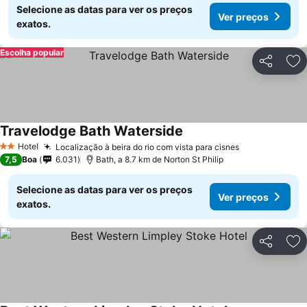
Selecione as datas para ver os preços
Ver preços
exatos.
Escolha popular
Partilhar
Ad
Travelodge Bath Waterside
Hotel
Localização à beira do rio com vista para cisnes
2 Estrelas
7,5
Boa
6.031
Bath, a 8.7 km de Norton St Philip
Selecione as datas para ver os preços
Ver preços
exatos.
Partilhar
Ad