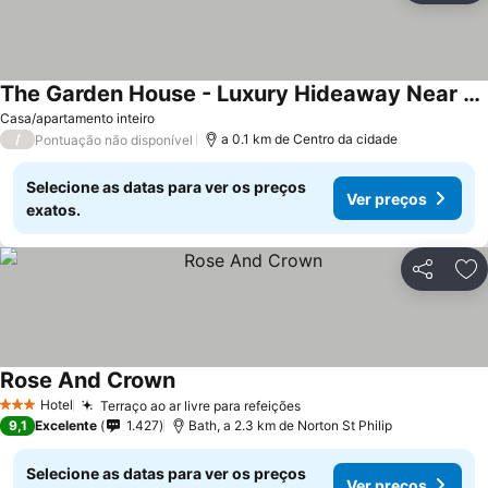
The Garden House - Luxury Hideaway Near Bath
Casa/apartamento inteiro
/
a 0.1 km de Centro da cidade
Pontuação não disponível
Selecione as datas para ver os preços
Ver preços
exatos.
Partilhar
Ad
Rose And Crown
Hotel
Terraço ao ar livre para refeições
3 Estrelas
9,1
Excelente
1.427
Bath, a 2.3 km de Norton St Philip
Selecione as datas para ver os preços
Ver preços