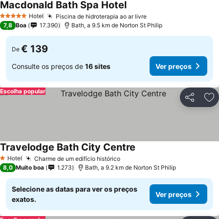
Macdonald Bath Spa Hotel
Hotel
Piscina de hidroterapia ao ar livre
5 Estrelas
7,8
Boa
17.390
Bath, a 9.5 km de Norton St Philip
€ 139
De
Consulte os preços de
16 sites
Ver preços
Escolha popular
Partilhar
Ad
Travelodge Bath City Centre
Hotel
Charme de um edifício histórico
1 Estrelas
8,0
Muito boa
1.273
Bath, a 9.2 km de Norton St Philip
Selecione as datas para ver os preços
Ver preços
exatos.