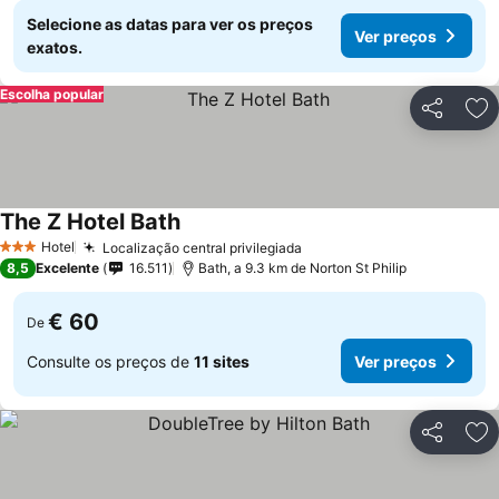
Selecione as datas para ver os preços
Ver preços
exatos.
Escolha popular
Partilhar
Ad
The Z Hotel Bath
Hotel
Localização central privilegiada
3 Estrelas
8,5
Excelente
16.511
Bath, a 9.3 km de Norton St Philip
€ 60
De
Consulte os preços de
11 sites
Ver preços
Partilhar
Ad