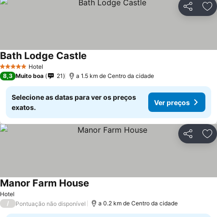
Partilhar
Ad
Bath Lodge Castle
Hotel
5 Estrelas
8,3
Muito boa
21
a 1.5 km de Centro da cidade
Selecione as datas para ver os preços
Ver preços
exatos.
Partilhar
Ad
Manor Farm House
Hotel
/
a 0.2 km de Centro da cidade
Pontuação não disponível