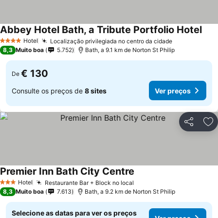
Abbey Hotel Bath, a Tribute Portfolio Hotel
Hotel
Localização privilegiada no centro da cidade
4 Estrelas
8,3
Muito boa
5.752
Bath, a 9.1 km de Norton St Philip
€ 130
De
Consulte os preços de
8 sites
Ver preços
Partilhar
Ad
Premier Inn Bath City Centre
Hotel
Restaurante Bar + Block no local
3 Estrelas
8,3
Muito boa
7.613
Bath, a 9.2 km de Norton St Philip
Selecione as datas para ver os preços