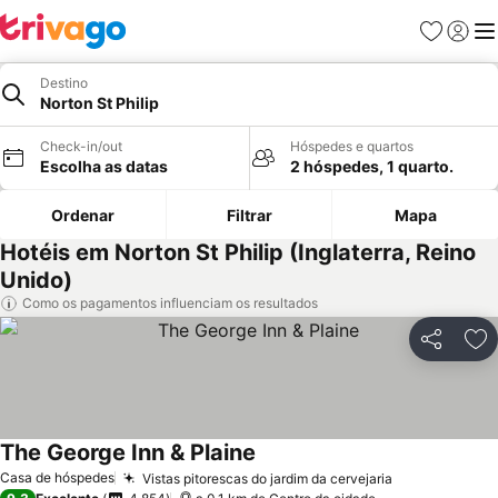
Favoritos
Iniciar
Me
Destino
Norton St Philip
Check-in/out
Hóspedes e quartos
Escolha as datas
2 hóspedes, 1 quarto.
Ordenar
Filtrar
Mapa
Hotéis em Norton St Philip (Inglaterra, Reino
Unido)
Como os pagamentos influenciam os resultados
Partilhar
Ad
The George Inn & Plaine
Casa de hóspedes
Vistas pitorescas do jardim da cervejaria