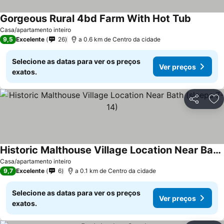
Gorgeous Rural 4bd Farm With Hot Tub
Casa/apartamento inteiro
9,5
Excelente
26
a 0.6 km de Centro da cidade
Selecione as datas para ver os preços
Ver preços
exatos.
Partilhar
Ad
Historic Malthouse Village Location Near Bath (sleeps 7-14)
Casa/apartamento inteiro
9,7
Excelente
6
a 0.1 km de Centro da cidade
Selecione as datas para ver os preços
Ver preços
exatos.