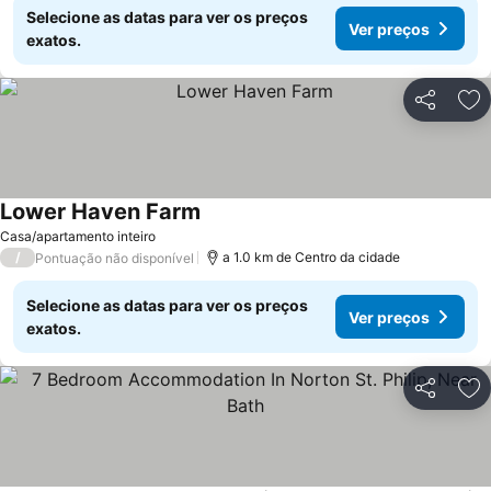
Selecione as datas para ver os preços
Ver preços
exatos.
Partilhar
Ad
Lower Haven Farm
Casa/apartamento inteiro
/
a 1.0 km de Centro da cidade
Pontuação não disponível
Selecione as datas para ver os preços
Ver preços
exatos.
Partilhar
Ad