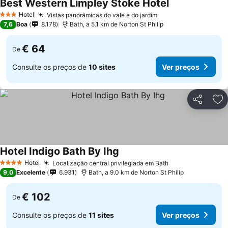
Best Western Limpley Stoke Hotel
Hotel
Vistas panorâmicas do vale e do jardim
3 Estrelas
7,6
Boa
8.178
Bath, a 5.1 km de Norton St Philip
€ 64
De
Consulte os preços de
10 sites
Ver preços
Partilhar
Ad
Hotel Indigo Bath By Ihg
Hotel
Localização central privilegiada em Bath
4 Estrelas
9,0
Excelente
6.931
Bath, a 9.0 km de Norton St Philip
€ 102
De
Consulte os preços de
11 sites
Ver preços