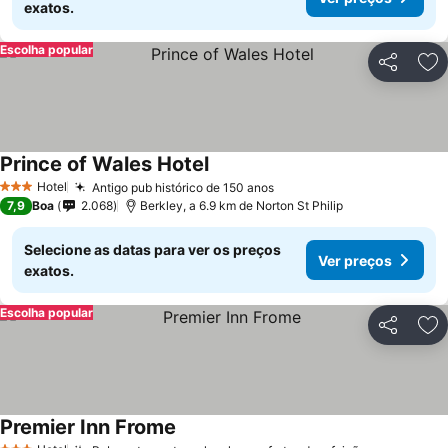
exatos.
Escolha popular
Partilhar
Ad
Prince of Wales Hotel
Hotel
Antigo pub histórico de 150 anos
3 Estrelas
7,9
Boa
2.068
Berkley, a 6.9 km de Norton St Philip
Selecione as datas para ver os preços
Ver preços
exatos.
Escolha popular
Partilhar
Ad
Premier Inn Frome