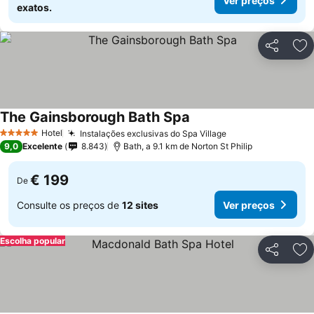
Ver preços
exatos.
Partilhar
Ad
The Gainsborough Bath Spa
Hotel
Instalações exclusivas do Spa Village
5 Estrelas
9,0
Excelente
8.843
Bath, a 9.1 km de Norton St Philip
€ 199
De
Consulte os preços de
12 sites
Ver preços
Escolha popular
Partilhar
Ad