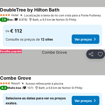
DoubleTree by Hilton Bath
Hotel
Localização à beira do rio com vista para a Ponte Pulteney
4 Estrelas
7,9
Boa
8.976
Bath, a 9.5 km de Norton St Philip
€ 112
De
Consulte os preços de
12 sites
Ver preços
Escolha popular
Partilhar
Ad
Combe Grove
Resort
Acesso refrescante à piscina
4 Estrelas
8,3
Muito boa
107
Bath, a 6.6 km de Norton St Philip
Selecione as datas para ver os preços
Ver preços
exatos.