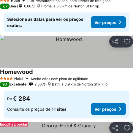
Hotel
Pub-restaurante no local com ofertas de refeições
3 Estrelas
7,7
Boa
6.667
Frome, a 6.8 km de Norton St Philip
Selecione as datas para ver os preços
Ver preços
exatos.
Partilhar
Ad
Homewood
Hotel
Aceita cães com pista de agilidade
4 Estrelas
9,1
Excelente
2.507
Bath, a 3.9 km de Norton St Philip
€ 284
De
Consulte os preços de
11 sites
Ver preços
Escolha popular
Partilhar
Ad