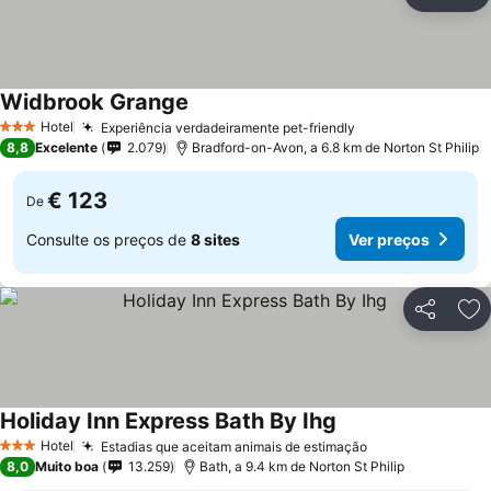
Partilhar
Ad
Widbrook Grange
Hotel
Experiência verdadeiramente pet-friendly
3 Estrelas
8,8
Excelente
2.079
Bradford-on-Avon, a 6.8 km de Norton St Philip
€ 123
De
Consulte os preços de
8 sites
Ver preços
Partilhar
Ad
Holiday Inn Express Bath By Ihg
Hotel
Estadias que aceitam animais de estimação
3 Estrelas
8,0
Muito boa
13.259
Bath, a 9.4 km de Norton St Philip