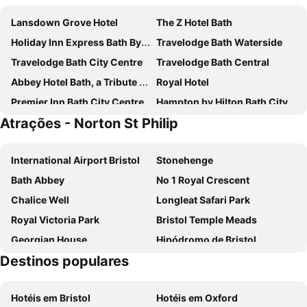
Lansdown Grove Hotel
The Z Hotel Bath
Holiday Inn Express Bath By Ihg
Travelodge Bath Waterside
Travelodge Bath City Centre
Travelodge Bath Central
Abbey Hotel Bath, a Tribute Portfolio Hotel
Royal Hotel
Premier Inn Bath City Centre
Hampton by Hilton Bath City
Atrações - Norton St Philip
The Roseate Villa Bath
The Old Mill Hotel
Prince of Wales Hotel
Wentworth House Hotel
International Airport Bristol
Stonehenge
Hotel Indigo Bath By Ihg
Apex City of Bath Hotel
Bath Abbey
No 1 Royal Crescent
DoubleTree by Hilton Bath
Bailbrook House Hotel
Chalice Well
Longleat Safari Park
Best Western Limpley Stoke Hotel
Eight
Royal Victoria Park
Bristol Temple Meads
The Griffin Inn
Lucknam Park, Emblems Collection
Georgian House
Hipódromo de Bristol
Glenade
The Gainsborough Bath Spa
Destinos populares
Clifton Suspension Bridge
American Museum in Britain
No 15 by GuestHouse, Bath
The Kennard
The Jane Austin Festival
Party in The City
Bathen House Boutique Hotel
OYO Bailbrook Lodge, Bath
Hotéis em Bristol
Hotéis em Oxford
Bath in Fashion
The Royal Bath & West Show
Premier Inn Trowbridge
Macdonald Bath Spa Hotel