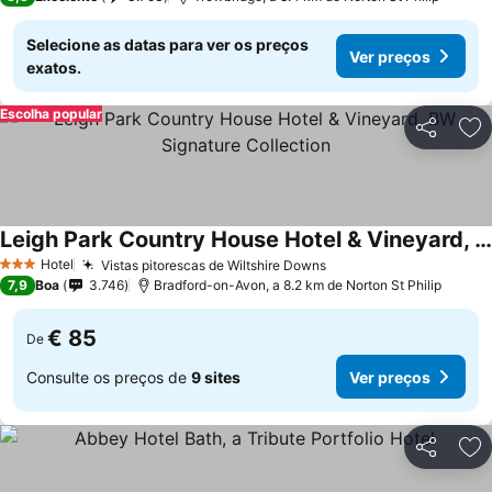
Selecione as datas para ver os preços
Ver preços
exatos.
Escolha popular
Partilhar
Ad
Leigh Park Country House Hotel & Vineyard, BW Signature Collection
Hotel
Vistas pitorescas de Wiltshire Downs
3 Estrelas
7,9
Boa
3.746
Bradford-on-Avon, a 8.2 km de Norton St Philip
€ 85
De
Consulte os preços de
9 sites
Ver preços
Partilhar
Ad