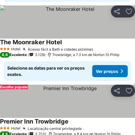
Partilhar
Ad
The Moonraker Hotel
Hotel
Acesso fácil a Bath e cidades próximas
3 Estrelas
8,6
Excelente
3.129
Trowbridge, a 7.3 km de Norton St Philip
Selecione as datas para ver os preços
Ver preços
exatos.
Escolha popular
Partilhar
Ad
Premier Inn Trowbridge
Hotel
Localização central privilegiada
3 Estrelas
8,5
Excelente
3.753
Trowbridge, a 8.4 km de Norton St Philip