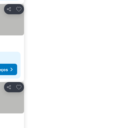
Adicionar aos favoritos
Partilhar
eços
Adicionar aos favoritos
Partilhar