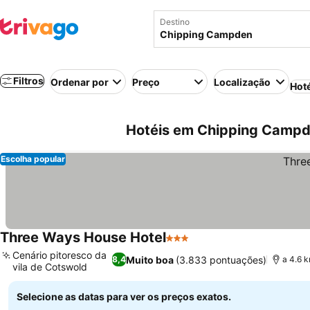
Destino
Filtros
Ordenar por
Preço
Localização
Hot
Hotéis em Chipping Campde
Escolha popular
Three Ways House Hotel
3 Estrelas
Ver preços
Cenário pitoresco da
Muito boa
(3.833 pontuações)
8,4
a 4.6 
vila de Cotswold
Ver preços
Selecione as datas para ver os preços exatos.