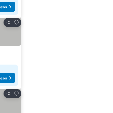
eços
Adicionar aos favoritos
Partilhar
eços
Adicionar aos favoritos
Partilhar