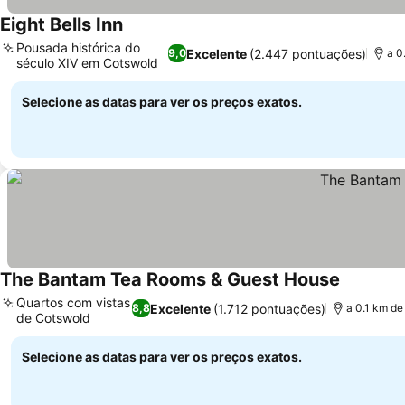
Eight Bells Inn
Ver preços
Pousada histórica do
Excelente
(2.447 pontuações)
9,0
a 0
século XIV em Cotswold
Ver preços
Selecione as datas para ver os preços exatos.
The Bantam Tea Rooms & Guest House
Ver preç
Quartos com vistas
Excelente
(1.712 pontuações)
8,8
a 0.1 km de
de Cotswold
Ver preços
Selecione as datas para ver os preços exatos.