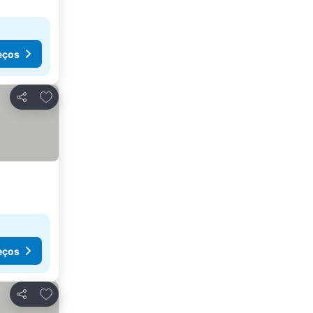
eços
Adicionar aos favoritos
Partilhar
eços
Adicionar aos favoritos
Partilhar