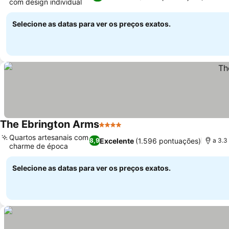
com design individual
Ver preços
Selecione as datas para ver os preços exatos.
The Ebrington Arms
4 Estrelas
Ver preços
Quartos artesanais com
Excelente
(1.596 pontuações)
8,9
a 3.3
charme de época
Ver preços
Selecione as datas para ver os preços exatos.