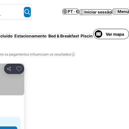
PT · €
Menu
Iniciar sessão
.
Ver mapa
cluído
Estacionamento
Bed & Breakfast
Piscina
Spa
Aparthotel
o os pagamentos influenciam os resultados
Adicionar aos favoritos
Partilhar