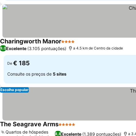
Charingworth Manor
4 Estrelas
Ver preços
Excelente
(3.105 pontuações)
9,0
a 4.5 km de Centro da cidade
€ 185
De
Consulte os preços de
5 sites
Escolha popular
The Seagrave Arms
5 Estrelas
Ver preços
Quartos de hóspedes
Excelente
(1.389 pontuações)
8,8
a 3.