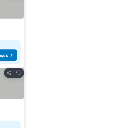
eços
Adicionar aos favoritos
Partilhar
eços