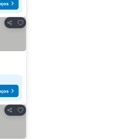
eços
Adicionar aos favoritos
Partilhar
eços
Adicionar aos favoritos
Partilhar