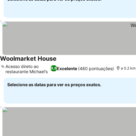
Woolmarket House
Ver preços
Acesso direto ao
Excelente
(480 pontuações)
9,6
a 0.2 km
restaurante Michael's
Ver preços
Selecione as datas para ver os preços exatos.