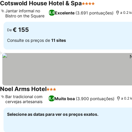
Cotswold House Hotel & Spa
4 Estrelas
Ver preços
Jantar informal no
Excelente
(3.691 pontuações)
8,6
a 0.2 
Bistro on the Square
Ver preços
€ 155
De
Consulte os preços de
11 sites
Noel Arms Hotel
3 Estrelas
Ver preços
Bar tradicional com
Muito boa
(3.900 pontuações)
8,4
a 0.2 
cervejas artesanais
Ver preços
Selecione as datas para ver os preços exatos.