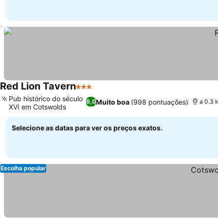
Red Lion Tavern
3 Estrelas
Ver preços
Pub histórico do século
Muito boa
(998 pontuações)
8,0
a 0.3 
XVI em Cotswolds
Ver preços
Selecione as datas para ver os preços exatos.
Escolha popular