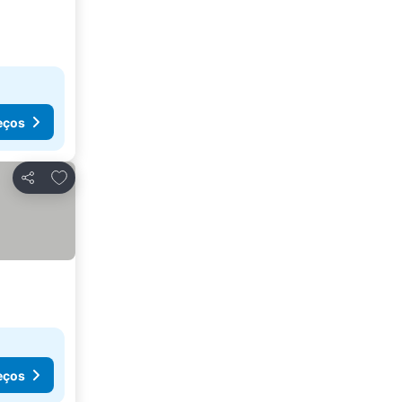
eços
Adicionar aos favoritos
Partilhar
eços