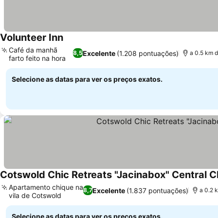
Volunteer Inn
Ver preços
Café da manhã
Excelente
(1.208 pontuações)
8,5
a 0.5 km 
farto feito na hora
Ver preços
Selecione as datas para ver os preços exatos.
Cotswold Chic Retreats "Jacinabox" Central
Apartamento chique na
Excelente
(1.837 pontuações)
8,7
a 0.2 
vila de Cotswold
Ver preços
Selecione as datas para ver os preços exatos.