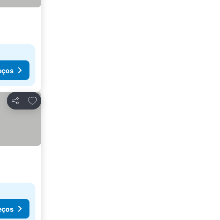
eços
Adicionar aos favoritos
Partilhar
eços