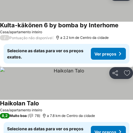
Kulta-käkönen 6 by bomba by Interhome
Casa/apartamento inteiro
/
a 2.2 km de Centro da cidade
Pontuação não disponível
Selecione as datas para ver os preços
Ver preços
exatos.
Partilhar
Ad
Haikolan Talo
Casa/apartamento inteiro
8,2
Muito boa
78
a 7.8 km de Centro da cidade
Selecione as datas para ver os preços
Ver preços