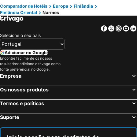
Comparador de Hotéis
Europa
Finlândia
Finlândia Oriental
Nurmes
Facebook
Twitter
Insta
Yo
Selecione o seu país
Adicionar no Google
Encontre facilmente os nossos
resultados: adicione o trivago como
fonte preferencial no Google.
Empresa
Os nossos produtos
Termos e políticas
Suporte