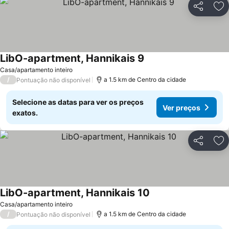
Partilhar
Ad
LibO-apartment, Hannikais 9
Casa/apartamento inteiro
/
a 1.5 km de Centro da cidade
Pontuação não disponível
Selecione as datas para ver os preços
Ver preços
exatos.
Partilhar
Ad
LibO-apartment, Hannikais 10
Casa/apartamento inteiro
/
a 1.5 km de Centro da cidade
Pontuação não disponível