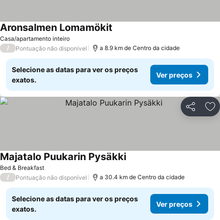
Aronsalmen Lomamökit
Casa/apartamento inteiro
/
a 8.9 km de Centro da cidade
Pontuação não disponível
Selecione as datas para ver os preços
Ver preços
exatos.
Partilhar
Ad
Majatalo Puukarin Pysäkki
Bed & Breakfast
/
a 30.4 km de Centro da cidade
Pontuação não disponível
Selecione as datas para ver os preços
Ver preços
exatos.