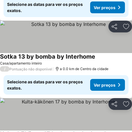
Selecione as datas para ver os preços
Ver preços
exatos.
Partilhar
Ad
Sotka 13 by bomba by Interhome
Casa/apartamento inteiro
/
a 0.0 km de Centro da cidade
Pontuação não disponível
Selecione as datas para ver os preços
Ver preços
exatos.
Partilhar
Ad