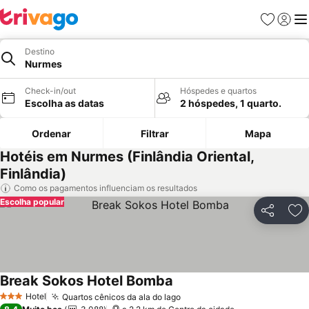
Favoritos
Iniciar
Me
Destino
Nurmes
Check-in/out
Hóspedes e quartos
Escolha as datas
2 hóspedes, 1 quarto.
Ordenar
Filtrar
Mapa
Hotéis em Nurmes (Finlândia Oriental,
Finlândia)
Como os pagamentos influenciam os resultados
Escolha popular
Partilhar
Ad
Break Sokos Hotel Bomba
Hotel
Quartos cênicos da ala do lago
3 Estrelas