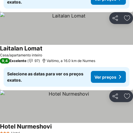
exatos.
Partilhar
Ad
Laitalan Lomat
Casa/apartamento inteiro
9,4
Excelente
97
Valtimo, a 16.0 km de Nurmes
Selecione as datas para ver os preços
Ver preços
exatos.
Partilhar
Ad
Hotel Nurmeshovi