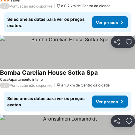
Hotel
3 Estrelas
/
a 0.2 km de Centro da cidade
Pontuação não disponível
Selecione as datas para ver os preços
Ver preços
exatos.
Partilhar
Ad
Bomba Carelian House Sotka Spa
Casa/apartamento inteiro
/
a 1.8 km de Centro da cidade
Pontuação não disponível
Selecione as datas para ver os preços
Ver preços
exatos.
Partilhar
Ad