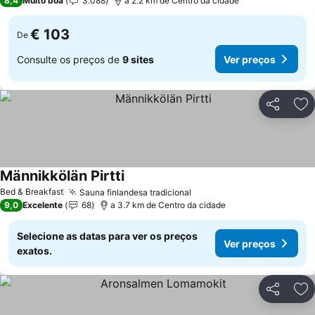
8,4
Muito boa
3.088
a 2.2 km de Centro da cidade
€ 103
De
Consulte os preços de
9 sites
Ver preços
Partilhar
Ad
Männikkölän Pirtti
Bed & Breakfast
Sauna finlandesa tradicional
9,0
Excelente
68
a 3.7 km de Centro da cidade
Selecione as datas para ver os preços
Ver preços
exatos.
Partilhar
Ad