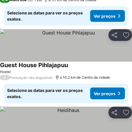
Selecione as datas para ver os preços
Ver preços
exatos.
Partilhar
Ad
Guest House Pihlajapuu
Hostel
/
a 10.2 km de Centro da cidade
Pontuação não disponível
Selecione as datas para ver os preços
Ver preços
exatos.
Partilhar
Ad