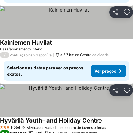
Partilhar
Ad
Kainiemen Huvilat
Casa/apartamento inteiro
/
a 5.7 km de Centro da cidade
Pontuação não disponível
Selecione as datas para ver os preços
Ver preços
exatos.
Partilhar
Ad
Hyvärilä Youth- and Holiday Centre
Hotel
Atividades variadas no centro de jovens e férias
3 Estrelas
8,4
Muito boa
728
a 3.1 km de Centro da cidade