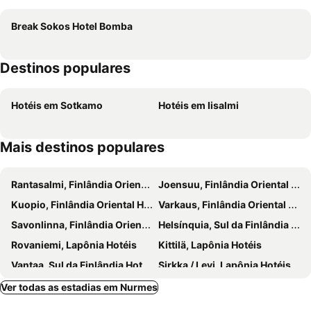
Break Sokos Hotel Bomba
Destinos populares
Hotéis em Sotkamo
Hotéis em Iisalmi
Mais destinos populares
Rantasalmi, Finlândia Oriental Hotéis
Joensuu, Finlândia Oriental Hotéis
Kuopio, Finlândia Oriental Hotéis
Varkaus, Finlândia Oriental Hotéis
Savonlinna, Finlândia Oriental Hotéis
Helsínquia, Sul da Finlândia Hotéis
Rovaniemi, Lapônia Hotéis
Kittilä, Lapônia Hotéis
Vantaa, Sul da Finlândia Hotéis
Sirkka / Levi, Lapônia Hotéis
Inari, Lapônia Hotéis
Tampere, Finlândia Ocidental Hotéis
Ver todas as estadias em Nurmes
Saariselkä, Lapônia Hotéis
Kemijärvi, Lapônia Hotéis