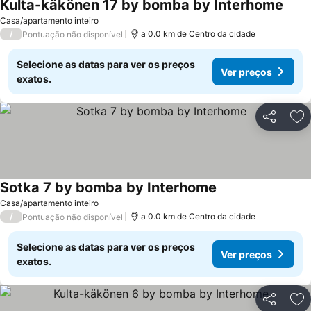
Kulta-käkönen 17 by bomba by Interhome
Casa/apartamento inteiro
/
a 0.0 km de Centro da cidade
Pontuação não disponível
Selecione as datas para ver os preços
Ver preços
exatos.
Partilhar
Ad
Sotka 7 by bomba by Interhome
Casa/apartamento inteiro
/
a 0.0 km de Centro da cidade
Pontuação não disponível
Selecione as datas para ver os preços
Ver preços
exatos.
Partilhar
Ad