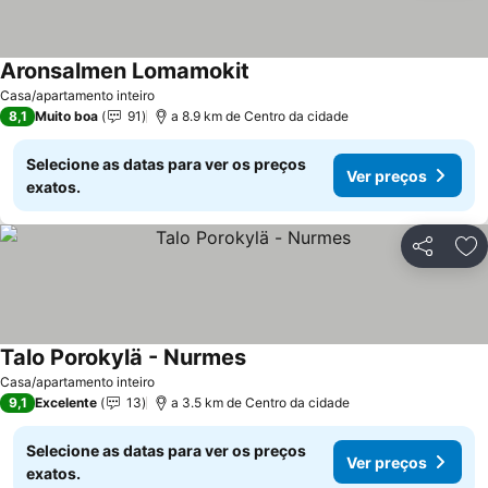
Aronsalmen Lomamokit
Casa/apartamento inteiro
8,1
Muito boa
91
a 8.9 km de Centro da cidade
Selecione as datas para ver os preços
Ver preços
exatos.
Partilhar
Ad
Talo Porokylä - Nurmes
Casa/apartamento inteiro
9,1
Excelente
13
a 3.5 km de Centro da cidade
Selecione as datas para ver os preços
Ver preços
exatos.