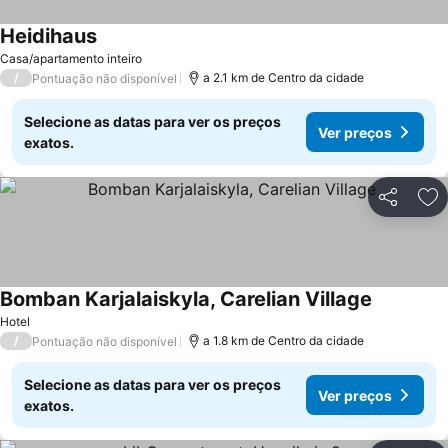
Heidihaus
Casa/apartamento inteiro
/
a 2.1 km de Centro da cidade
Pontuação não disponível
Selecione as datas para ver os preços
Ver preços
exatos.
Partilhar
Ad
Bomban Karjalaiskyla, Carelian Village
Hotel
/
a 1.8 km de Centro da cidade
Pontuação não disponível
Selecione as datas para ver os preços
Ver preços
exatos.