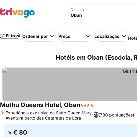
Destino
Filtros
Ordenar por
Preço
Localização
Hot
Hotéis em Oban (Escócia, 
Muthu Queens Hotel, Oban
4 Estrelas
Ver preços
Experiência exclusiva na Suíte Queen Mary,
(780 pontuações)
7,1
Aventura perto das Cataratas de Lora
Ver preços
€ 80
De