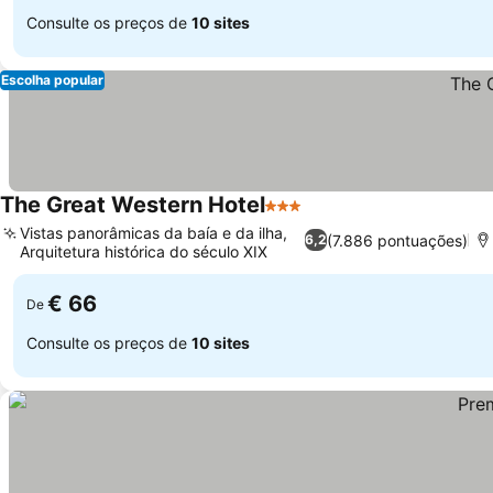
Consulte os preços de
10 sites
Escolha popular
The Great Western Hotel
3 Estrelas
Ver preços
Vistas panorâmicas da baía e da ilha,
(7.886 pontuações)
6,2
Arquitetura histórica do século XIX
Ver preços
€ 66
De
Consulte os preços de
10 sites