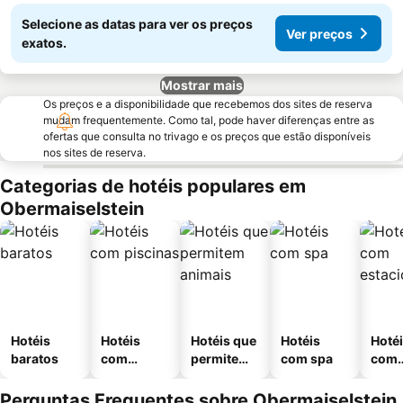
Selecione as datas para ver os preços
Ver preços
exatos.
Mostrar mais
Os preços e a disponibilidade que recebemos dos sites de reserva
mudam frequentemente. Como tal, pode haver diferenças entre as
ofertas que consulta no trivago e os preços que estão disponíveis
nos sites de reserva.
Categorias de hotéis populares em
Obermaiselstein
Hotéis
Hotéis
Hotéis que
Hotéis
Hoté
baratos
com
permitem
com spa
com
piscinas
animais
esta
ment
Perguntas Frequentes sobre Obermaiselstein