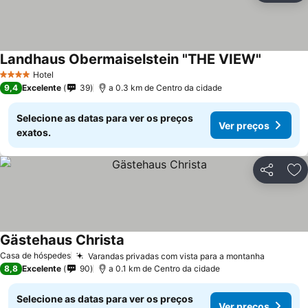
Landhaus Obermaiselstein "THE VIEW"
Hotel
4 Estrelas
9,4
Excelente
39
a 0.3 km de Centro da cidade
Selecione as datas para ver os preços
Ver preços
exatos.
Partilhar
Ad
Gästehaus Christa
Casa de hóspedes
Varandas privadas com vista para a montanha
8,8
Excelente
90
a 0.1 km de Centro da cidade
Selecione as datas para ver os preços
Ver preços