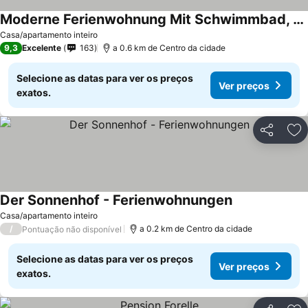
Moderne Ferienwohnung Mit Schwimmbad, Sauna Und Wlan Im Luftkurort Obermaiselste
Casa/apartamento inteiro
9,3
Excelente
163
a 0.6 km de Centro da cidade
Selecione as datas para ver os preços
Ver preços
exatos.
Partilhar
Ad
Der Sonnenhof - Ferienwohnungen
Casa/apartamento inteiro
/
a 0.2 km de Centro da cidade
Pontuação não disponível
Selecione as datas para ver os preços
Ver preços
exatos.