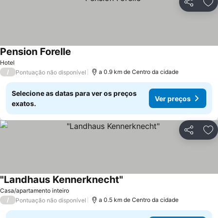
Partilhar
Ad
Pension Forelle
Hotel
/
a 0.9 km de Centro da cidade
Pontuação não disponível
Selecione as datas para ver os preços
Ver preços
exatos.
Partilhar
Ad
"Landhaus Kennerknecht"
Casa/apartamento inteiro
/
a 0.5 km de Centro da cidade
Pontuação não disponível