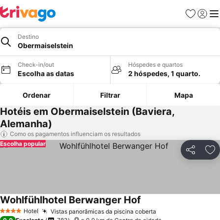
Favoritos
Iniciar
Me
Destino
Obermaiselstein
Check-in/out
Hóspedes e quartos
Escolha as datas
2 hóspedes, 1 quarto.
Ordenar
Filtrar
Mapa
Hotéis em Obermaiselstein (Baviera,
Alemanha)
Como os pagamentos influenciam os resultados
Escolha popular
Partilhar
Ad
Wohlfühlhotel Berwanger Hof
Hotel
Vistas panorâmicas da piscina coberta
4 Estrelas