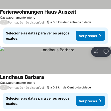
Ferienwohnungen Haus Auszeit
Casa/apartamento inteiro
/
a 0.3 km de Centro da cidade
Pontuação não disponível
Selecione as datas para ver os preços
Ver preços
exatos.
Partilhar
Ad
Landhaus Barbara
Casa/apartamento inteiro
/
a 0.9 km de Centro da cidade
Pontuação não disponível
Selecione as datas para ver os preços
Ver preços
exatos.