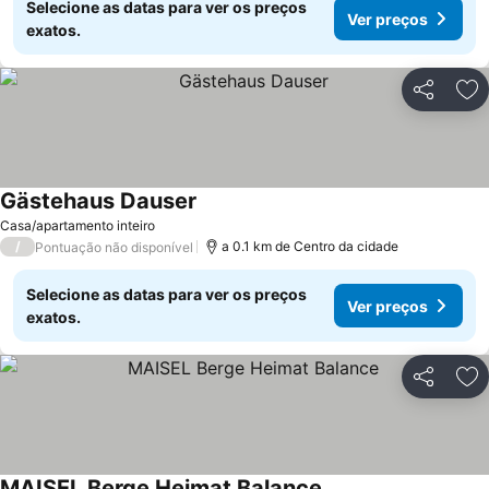
Selecione as datas para ver os preços
Ver preços
exatos.
Partilhar
Ad
Gästehaus Dauser
Casa/apartamento inteiro
/
a 0.1 km de Centro da cidade
Pontuação não disponível
Selecione as datas para ver os preços
Ver preços
exatos.
Partilhar
Ad
MAISEL Berge Heimat Balance