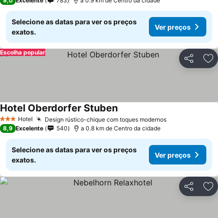
9,0
Excelente
783
a 0.9 km de Centro da cidade
Selecione as datas para ver os preços
Ver preços
exatos.
Escolha popular
Partilhar
Ad
Hotel Oberdorfer Stuben
Hotel
Design rústico-chique com toques modernos
3 Estrelas
8,9
Excelente
540
a 0.8 km de Centro da cidade
Selecione as datas para ver os preços
Ver preços
exatos.
Partilhar
Ad