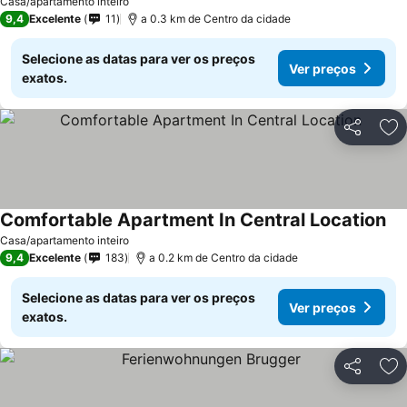
Casa/apartamento inteiro
9,4
Excelente
11
a 0.3 km de Centro da cidade
Selecione as datas para ver os preços
Ver preços
exatos.
Partilhar
Ad
Comfortable Apartment In Central Location
Casa/apartamento inteiro
9,4
Excelente
183
a 0.2 km de Centro da cidade
Selecione as datas para ver os preços
Ver preços
exatos.
Partilhar
Ad