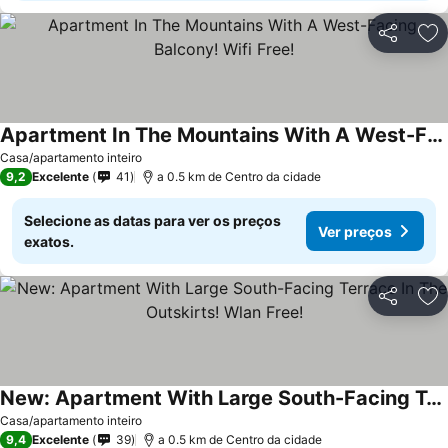
Partilhar
Ad
Apartment In The Mountains With A West-Facing Balcony! Wifi Free!
Casa/apartamento inteiro
9,2
Excelente
41
a 0.5 km de Centro da cidade
Selecione as datas para ver os preços
Ver preços
exatos.
Partilhar
Ad
New: Apartment With Large South-Facing Terrace In The Outskirts! Wlan Free!
Casa/apartamento inteiro
9,4
Excelente
39
a 0.5 km de Centro da cidade