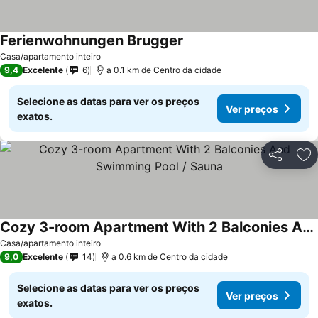
Ferienwohnungen Brugger
Casa/apartamento inteiro
9,4
Excelente
6
a 0.1 km de Centro da cidade
Selecione as datas para ver os preços
Ver preços
exatos.
Partilhar
Ad
Cozy 3-room Apartment With 2 Balconies And Swimming Pool / Sauna
Casa/apartamento inteiro
9,0
Excelente
14
a 0.6 km de Centro da cidade
Selecione as datas para ver os preços
Ver preços
exatos.