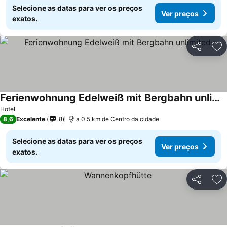
Selecione as datas para ver os preços
Ver preços
exatos.
Partilhar
Ad
Ferienwohnung Edelweiß mit Bergbahn unlimited
Hotel
8,6
Excelente
8
a 0.5 km de Centro da cidade
Selecione as datas para ver os preços
Ver preços
exatos.
Partilhar
Ad