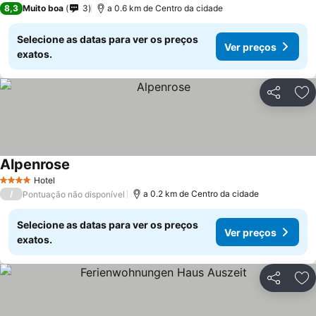
8,3
Muito boa
3
a 0.6 km de Centro da cidade
Selecione as datas para ver os preços
Ver preços
exatos.
Partilhar
Ad
Alpenrose
Hotel
4 Estrelas
/
a 0.2 km de Centro da cidade
Pontuação não disponível
Selecione as datas para ver os preços
Ver preços
exatos.
Partilhar
Ad