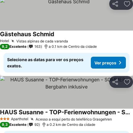
Partilhar
Ad
Gästehaus Schmid
Hotel
Vistas alpinas de cada varanda
9,2
Excelente
163
a 0.1 km de Centro da cidade
Selecione as datas para ver os preços
Ver preços
exatos.
Partilhar
Ad
HAUS Susanne - TOP-Ferienwohnungen - SOMMER-Bergbahn inklusive
Aparthotel
Acesso a esqui perto do teleférico Grasgehren
3 Estrelas
9,3
Excelente
92
a 0.2 km de Centro da cidade