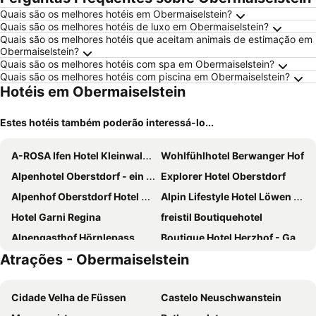
Quais são os melhores hotéis em Obermaiselstein?
Quais são os melhores hotéis de luxo em Obermaiselstein?
Quais são os melhores hotéis que aceitam animais de estimação em
Obermaiselstein?
Quais são os melhores hotéis com spa em Obermaiselstein?
Quais são os melhores hotéis com piscina em Obermaiselstein?
Hotéis em Obermaiselstein
Estes hotéis também poderão interessá-lo...
A-ROSA Ifen Hotel Kleinwalsertal
Wohlfühlhotel Berwanger Hof
Alpenhotel Oberstdorf - ein Rovell Hotel
Explorer Hotel Oberstdorf
Alpenhof Oberstdorf Hotel & SPA, Signature Collection by BW
Alpin Lifestyle Hotel Löwen & Strauss
Hotel Garni Regina
freistil Boutiquehotel
Alpengasthof Hörnlepass
Boutique Hotel Herzhof - Garni-Appartements - Adults Only
Atrações - Obermaiselstein
Hotel Naturhof Stillachtal
Auszeit - Hotel Erlebach
Alpenhotel Sonneck
Birgsau
Cidade Velha de Füssen
Castelo Neuschwanstein
Rothenfels Panorama Hotel
LANIG Hotel Resort&Spa - Wellness und Feinschmeckerhotel - family owned and managed