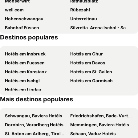
Mooserwirt
Rathausplatz
Gästehaus Thaler
well com
Rübezahl
Hohenschwangau
Unterreitnau
Bahnhof Füssen
Silvretta-Arena Ischgl - Samnaun
Destinos populares
Lech-Zuers
bigBox Allgäu
Plansee
Sturmanns Höhle
Hotéis em Insbruck
Hotéis em Chur
Allgäuer Kutschfahrten
Hörnerbahn
Hotéis em Fuessen
Hotéis em Davos
Delphi
Breitachklamm
Hotéis em Konstanz
Hotéis em St. Gallen
Alpinschule Oberstdorf
Grasgehren
Hotéis em Ischgl
Hotéis em Garmisch
Gasthaus Breitachklamm
El Greco
Hotéis em Lindau
Thalkirchdorfer Viehscheid
Lechfall
Mais destinos populares
Vorarlberger Landesmuseum
Alpe Dornach
Reichenstraße
Haldensee
Schwangau, Baviera Hotéis
Friedrichshafen, Bade-Vurtemberga Hotéis
Mellau
Dornbirn, Vorarlberg Hotéis
Memmingen, Baviera Hotéis
St. Anton am Arlberg, Tirol Hotéis
Schaan, Vaduz Hotéis