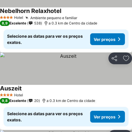
Nebelhorn Relaxhotel
Hotel
Ambiente pequeno e familiar
4 Estrelas
8,9
Excelente
538
a 0.3 km de Centro da cidade
Selecione as datas para ver os preços
Ver preços
exatos.
Partilhar
Ad
Auszeit
Hotel
4 Estrelas
9,8
Excelente
20
a 0.3 km de Centro da cidade
Selecione as datas para ver os preços
Ver preços
exatos.