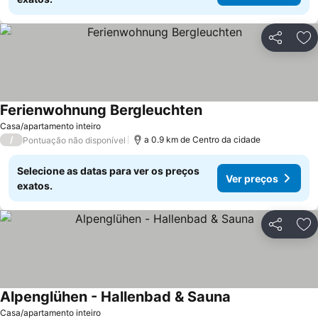
Partilhar
Ad
Ferienwohnung Bergleuchten
Casa/apartamento inteiro
/
a 0.9 km de Centro da cidade
Pontuação não disponível
Selecione as datas para ver os preços
Ver preços
exatos.
Partilhar
Ad
Alpenglühen - Hallenbad & Sauna
Casa/apartamento inteiro