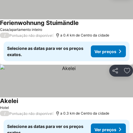
Ferienwohnung Stuimändle
Casa/apartamento inteiro
/
a 0.4 km de Centro da cidade
Pontuação não disponível
Selecione as datas para ver os preços
Ver preços
exatos.
Partilhar
Ad
Akelei
Hotel
/
a 0.3 km de Centro da cidade
Pontuação não disponível
Selecione as datas para ver os preços
Ver preços
exatos.