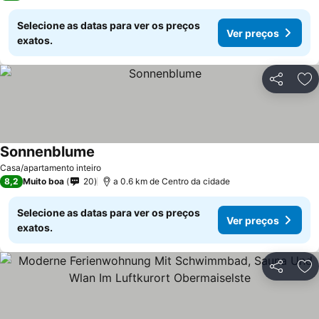
Selecione as datas para ver os preços
Ver preços
exatos.
Partilhar
Ad
Sonnenblume
Casa/apartamento inteiro
8,2
Muito boa
20
a 0.6 km de Centro da cidade
Selecione as datas para ver os preços
Ver preços
exatos.
Partilhar
Ad