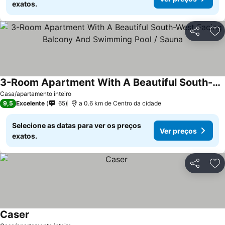
exatos.
Partilhar
Ad
3-Room Apartment With A Beautiful South-West Facing Balcony And Swimming Pool / Sauna
Casa/apartamento inteiro
9,5
Excelente
65
a 0.6 km de Centro da cidade
Selecione as datas para ver os preços
Ver preços
exatos.
Partilhar
Ad
Caser