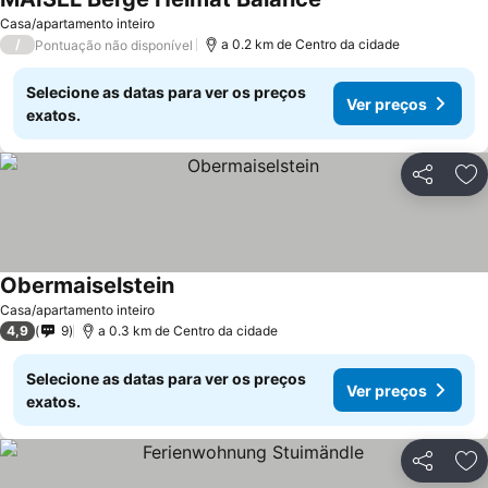
Casa/apartamento inteiro
/
a 0.2 km de Centro da cidade
Pontuação não disponível
Selecione as datas para ver os preços
Ver preços
exatos.
Partilhar
Ad
Obermaiselstein
Casa/apartamento inteiro
4,9
9
a 0.3 km de Centro da cidade
Selecione as datas para ver os preços
Ver preços
exatos.
Partilhar
Ad