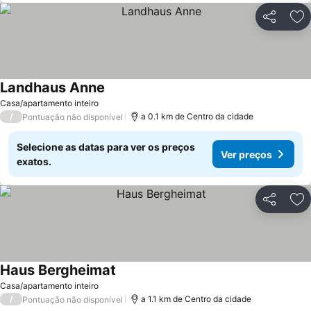
Partilhar
Ad
Landhaus Anne
Casa/apartamento inteiro
/
a 0.1 km de Centro da cidade
Pontuação não disponível
Selecione as datas para ver os preços
Ver preços
exatos.
Partilhar
Ad
Haus Bergheimat
Casa/apartamento inteiro
/
a 1.1 km de Centro da cidade
Pontuação não disponível