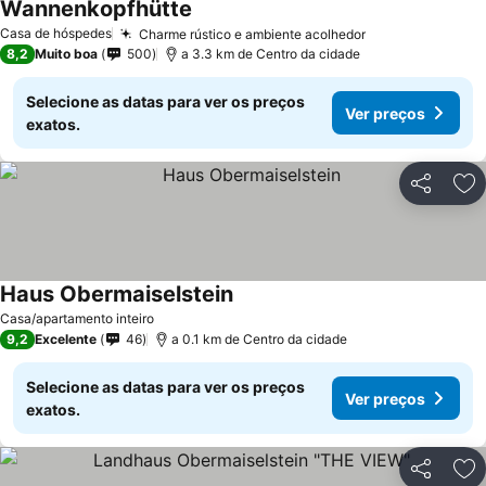
Wannenkopfhütte
Casa de hóspedes
Charme rústico e ambiente acolhedor
8,2
Muito boa
500
a 3.3 km de Centro da cidade
Selecione as datas para ver os preços
Ver preços
exatos.
Partilhar
Ad
Haus Obermaiselstein
Casa/apartamento inteiro
9,2
Excelente
46
a 0.1 km de Centro da cidade
Selecione as datas para ver os preços
Ver preços
exatos.
Partilhar
Ad