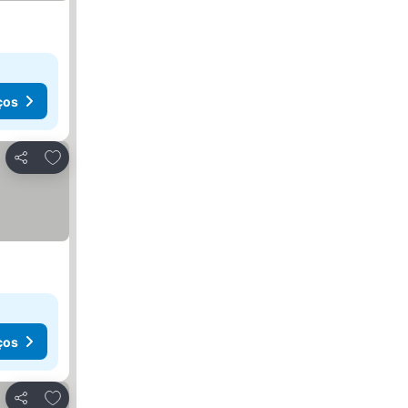
ços
Adicionar aos favoritos
Partilhar
ços
Adicionar aos favoritos
Partilhar