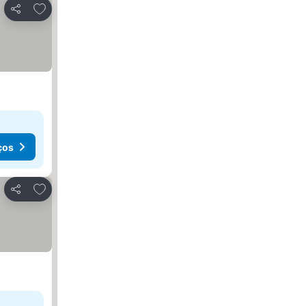
Adicionar aos favoritos
Partilhar
ços
Adicionar aos favoritos
Partilhar