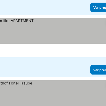
Ver pre
Ver pre