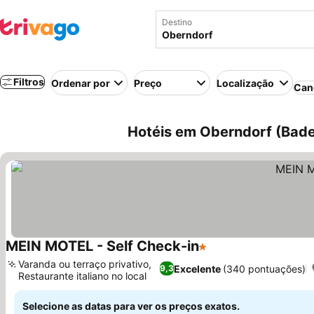
Destino
Filtros
Ordenar por
Preço
Localização
Can
Hotéis em Oberndorf (Bad
MEIN MOTEL - Self Check-in
1 Estrelas
Varanda ou terraço privativo,
Excelente
(340 pontuações)
9,3
Restaurante italiano no local
Selecione as datas para ver os preços exatos.