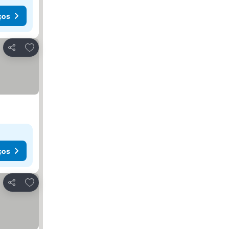
ços
Adicionar aos favoritos
Partilhar
ços
Adicionar aos favoritos
Partilhar