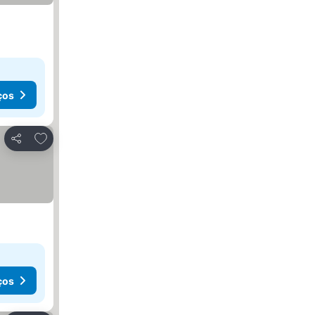
ços
Adicionar aos favoritos
Partilhar
ços