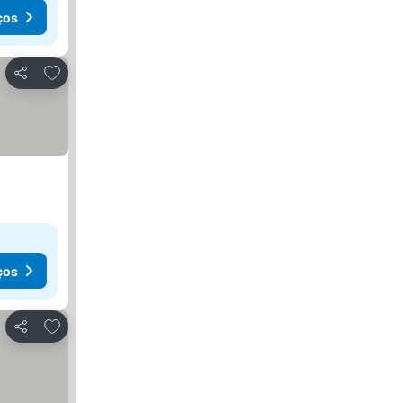
ços
Adicionar aos favoritos
Partilhar
ços
Adicionar aos favoritos
Partilhar