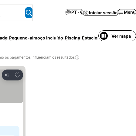
PT · €
Menu
Iniciar sessão
.
Ver mapa
dade
Pequeno-almoço incluído
Piscina
Estacionamento
o os pagamentos influenciam os resultados
Adicionar aos favoritos
Partilhar