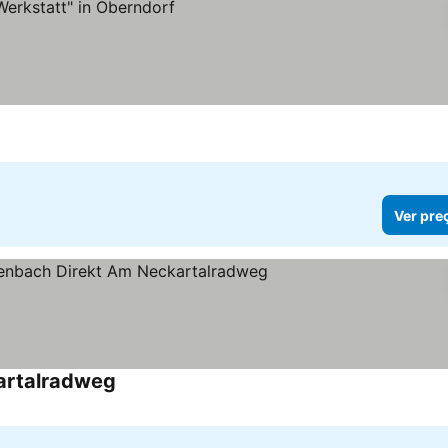
Ver pre
artalradweg