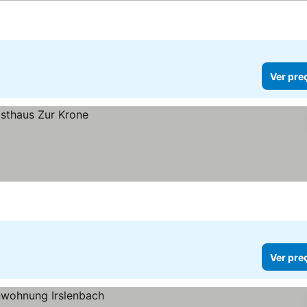
Ver pre
Ver pre