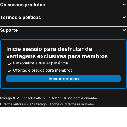
Os nossos produtos
Schwechat, Baixa Áustria Hotéis
Hallstatt, Alta Áustria Hotéis
Ischgl, Tirol Hotéis
Kitzbuehel, Tirol Hotéis
Termos e políticas
Seefeld, Tirol Hotéis
Suporte
Inicie sessão para desfrutar de
vantagens exclusivas para membros
Personalize a sua experiência
Ofertas e preços para membros
Iniciar sessão
trivago N.V.
, Kesselstraße 5 – 7, 40221 Düsseldorf, Alemanha
Direitos autorais 2026 trivago | Todos os direitos reservados.