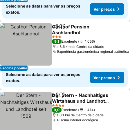
Selecione as datas para ver os preços
Ver preços
exatos.
Gasthof Pension
Partilhar
Adicionar aos favoritos
Aschlandhof
3 Estrelas
9,1
Excelente
1.056
a 3.6 km de Centro da cidade
Experiência gastronômica regional autêntica
Escolha popular
Selecione as datas para ver os preços
Ver preços
exatos.
Der Stern - Nachhaltiges
Partilhar
Adicionar aos favoritos
Wirtshaus und Landhotel
seit 1509
4 Estrelas
9,0
Excelente
1.414
a 0.1 km de Centro da cidade
Piscina interior ecológica