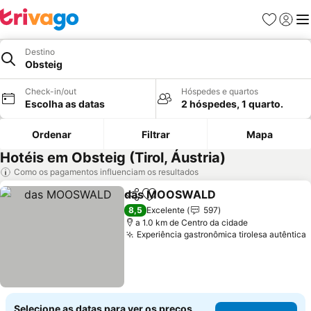
Favoritos
Iniciar
Me
Destino
Obsteig
Check-in/out
Hóspedes e quartos
Escolha as datas
2 hóspedes, 1 quarto.
Ordenar
Filtrar
Mapa
Hotéis em Obsteig (Tirol, Áustria)
Como os pagamentos influenciam os resultados
das MOOSWALD
Partilhar
Adicionar aos favoritos
8,5
Excelente
597
a 1.0 km de Centro da cidade
Experiência gastronômica tirolesa autêntica
Selecione as datas para ver os preços