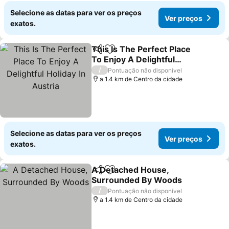
Selecione as datas para ver os preços
Ver preços
exatos.
This Is The Perfect Place
Partilhar
Adicionar aos favoritos
To Enjoy A Delightful
Holiday In Austria
/
Pontuação não disponível
a 1.4 km de Centro da cidade
Selecione as datas para ver os preços
Ver preços
exatos.
A Detached House,
Partilhar
Adicionar aos favoritos
Surrounded By Woods
/
Pontuação não disponível
a 1.4 km de Centro da cidade