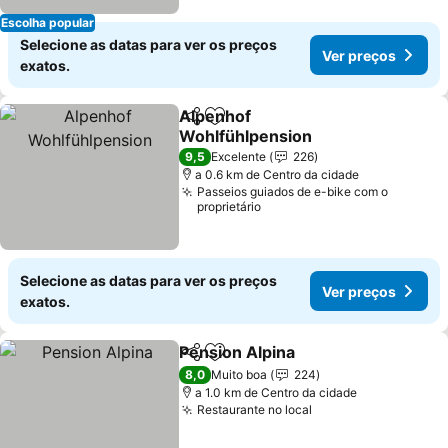
Escolha popular
Selecione as datas para ver os preços
Ver preços
exatos.
Alpenhof
Partilhar
Adicionar aos favoritos
Wohlfühlpension
9,5
Excelente
226
a 0.6 km de Centro da cidade
Passeios guiados de e-bike com o
proprietário
Selecione as datas para ver os preços
Ver preços
exatos.
Pension Alpina
Partilhar
Adicionar aos favoritos
8,0
Muito boa
224
a 1.0 km de Centro da cidade
Restaurante no local