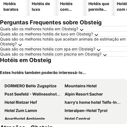
Hotéis
Hotéis de
Hotéis
Hotéis que
Hoté
baratos
luxo
com
permitem
com 
piscinas
animais
Perguntas Frequentes sobre Obsteig
Quais são os melhores hotéis em Obsteig?
Quais são os melhores hotéis de luxo em Obsteig?
Quais são os melhores hotéis que aceitam animais de estimação em
Obsteig?
Quais são os melhores hotéis com spa em Obsteig?
Quais são os melhores hotéis com piscina em Obsteig?
Hotéis em Obsteig
Estes hotéis também poderão interessá-lo...
DORMERO BeHo Zugspitze
Mountains Hotel
Post Seefeld - Wellnesshotel Tirol
Alpin Resort Sacher
Hotel Rietzer Hof
harry's home hotel Telfs-Innsbruck
Hotel Zum Lamm
Interalpen-Hotel Tyrol
Aparthotel Ambiente
Hotel Central
das MOOSWALD
Gästehaus Haag