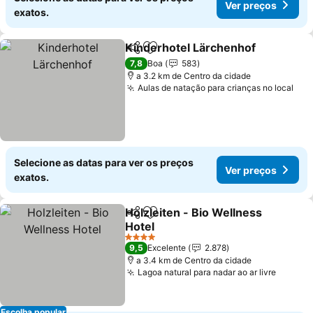
Ver preços
exatos.
Kinderhotel Lärchenhof
Partilhar
Adicionar aos favoritos
7,8
Boa
583
a 3.2 km de Centro da cidade
Aulas de natação para crianças no local
Selecione as datas para ver os preços
Ver preços
exatos.
Holzleiten - Bio Wellness
Partilhar
Adicionar aos favoritos
Hotel
4 Estrelas
9,5
Excelente
2.878
a 3.4 km de Centro da cidade
Lagoa natural para nadar ao ar livre
Escolha popular