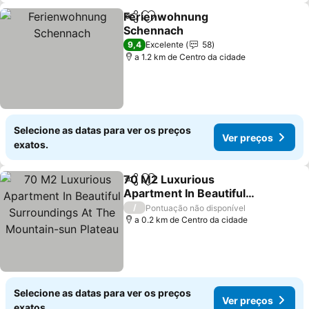
Ferienwohnung
Partilhar
Adicionar aos favoritos
Schennach
9,4
Excelente
58
a 1.2 km de Centro da cidade
Selecione as datas para ver os preços
Ver preços
exatos.
70 M2 Luxurious
Partilhar
Adicionar aos favoritos
Apartment In Beautiful
Surroundings At The
/
Pontuação não disponível
Mountain-sun Plateau
a 0.2 km de Centro da cidade
Selecione as datas para ver os preços
Ver preços
exatos.