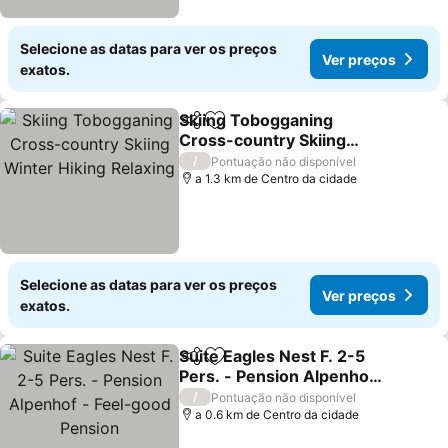
Selecione as datas para ver os preços
Ver preços
exatos.
Skiing Tobogganing
Partilhar
Adicionar aos favoritos
Cross-country Skiing
Winter Hiking Relaxing
/
Pontuação não disponível
a 1.3 km de Centro da cidade
Selecione as datas para ver os preços
Ver preços
exatos.
Suite Eagles Nest F. 2-5
Partilhar
Adicionar aos favoritos
Pers. - Pension Alpenhof
- Feel-good Pension
/
Pontuação não disponível
a 0.6 km de Centro da cidade