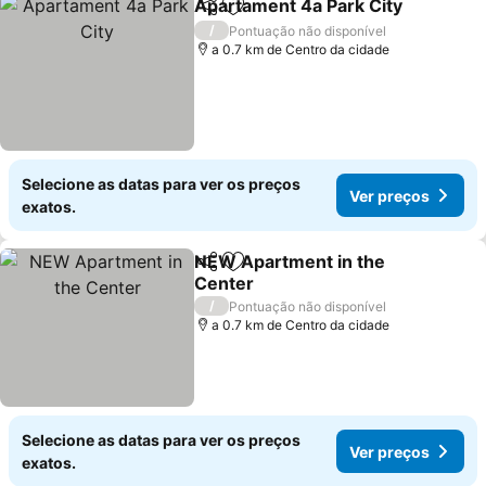
Apartament 4a Park City
Partilhar
Adicionar aos favoritos
V
/
Pontuação não disponível
a 0.7 km de Centro da cidade
Selecione as datas para ver os preços
Ver preços
exatos.
NEW Apartment in the
Partilhar
Adicionar aos favoritos
Center
Ver preços
/
Pontuação não disponível
a 0.7 km de Centro da cidade
Selecione as datas para ver os preços
Ver preços
exatos.