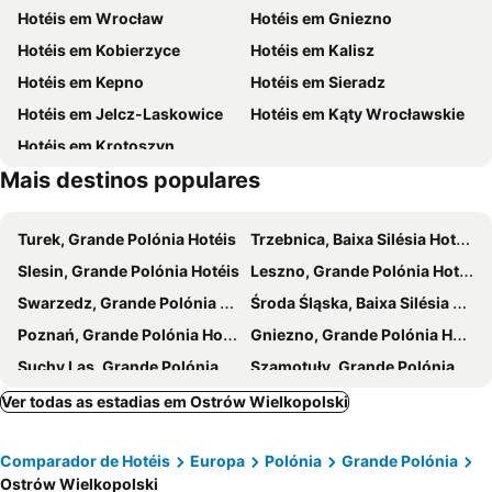
Hotéis em Wrocław
Hotéis em Gniezno
Hotéis em Kobierzyce
Hotéis em Kalisz
Hotéis em Kepno
Hotéis em Sieradz
Hotéis em Jelcz-Laskowice
Hotéis em Kąty Wrocławskie
Hotéis em Krotoszyn
Mais destinos populares
Turek, Grande Polónia Hotéis
Trzebnica, Baixa Silésia Hotéis
Slesin, Grande Polónia Hotéis
Leszno, Grande Polónia Hotéis
Swarzedz, Grande Polónia Hotéis
Środa Śląska, Baixa Silésia Hotéis
Poznań, Grande Polónia Hotéis
Gniezno, Grande Polónia Hotéis
Suchy Las, Grande Polónia Hotéis
Szamotuły, Grande Polónia Hotéis
Kalisz, Grande Polónia Hotéis
Komorniki, Grande Polónia Hotéis
Ver todas as estadias em Ostrów Wielkopolski
Stęszew, Grande Polónia Hotéis
Buk, Grande Polónia Hotéis
Comparador de Hotéis
Europa
Polónia
Grande Polónia
Cracóvia, Pequena Polónia Hotéis
Varsóvia, Masovia Hotéis
Ostrów Wielkopolski