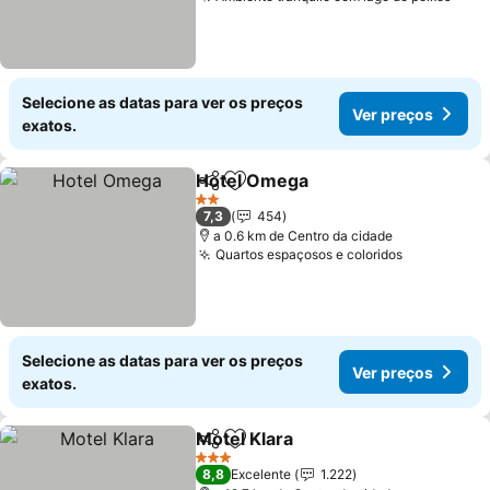
Ver 
Selecione as datas para ver os preços
Ver preços
exatos.
Hotel Omega
Partilhar
Adicionar aos favoritos
Ver preços
2 Estrelas
7,3
454
a 0.6 km de Centro da cidade
Quartos espaçosos e coloridos
Ver preço
Selecione as datas para ver os preços
Ver preços
exatos.
Motel Klara
Partilhar
Adicionar aos favoritos
Ver preços
3 Estrelas
8,8
Excelente
1.222