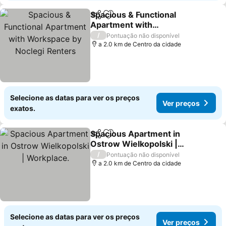
Spacious & Functional
Partilhar
Adicionar aos favoritos
Apartment with
Workspace by Noclegi
Ver preços
/
Pontuação não disponível
Renters
a 2.0 km de Centro da cidade
Selecione as datas para ver os preços
Ver preços
exatos.
Spacious Apartment in
Partilhar
Adicionar aos favoritos
Ostrow Wielkopolski |
Workplace.
Ver preços
/
Pontuação não disponível
a 2.0 km de Centro da cidade
Selecione as datas para ver os preços
Ver preços