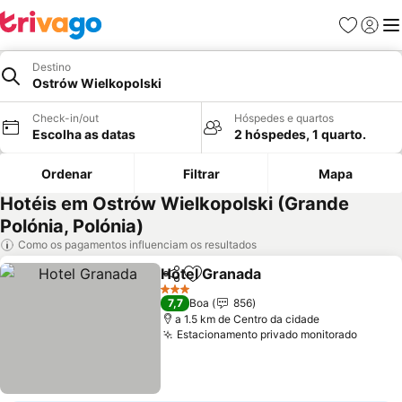
Favoritos
Iniciar
Me
Destino
Ostrów Wielkopolski
Check-in/out
Hóspedes e quartos
Escolha as datas
2 hóspedes, 1 quarto.
Ordenar
Filtrar
Mapa
Hotéis em Ostrów Wielkopolski (Grande
Polónia, Polónia)
Como os pagamentos influenciam os resultados
Hotel Granada
Partilhar
Adicionar aos favoritos
Ver preços
3 Estrelas
7,7
Boa
856
a 1.5 km de Centro da cidade
Estacionamento privado monitorado
Ver pr