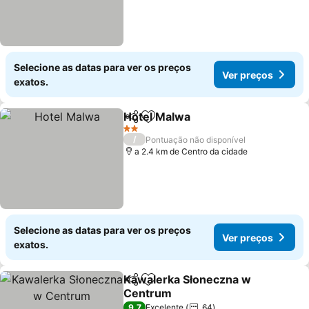
Selecione as datas para ver os preços
Ver preços
exatos.
Hotel Malwa
Partilhar
Adicionar aos favoritos
Ver preços
2 Estrelas
/
Pontuação não disponível
a 2.4 km de Centro da cidade
Selecione as datas para ver os preços
Ver preços
exatos.
Kawalerka Słoneczna w
Partilhar
Adicionar aos favoritos
Centrum
Ver preços
9,7
Excelente
64