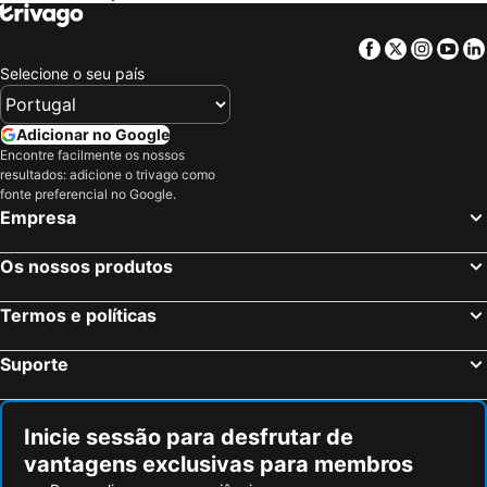
Wrocław, Baixa Silésia Hotéis
Gdańsk, Pommerania Hotéis
Zakopane, Pequena Polónia Hotéis
Katowice, Alta Silésia Hotéis
Facebook
Twitter
Insta
Yo
Łódź, Łódź Hotéis
Auschwitz, Pequena Polónia Hotéis
Selecione o seu país
Adicionar no Google
Encontre facilmente os nossos
resultados: adicione o trivago como
fonte preferencial no Google.
Empresa
Os nossos produtos
Termos e políticas
Suporte
Inicie sessão para desfrutar de
vantagens exclusivas para membros