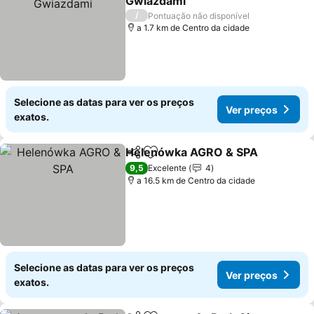
Gwiazdami
Ver preços
/
Pontuação não disponível
a 1.7 km de Centro da cidade
Selecione as datas para ver os preços
Ver preços
exatos.
Helenówka AGRO & SPA
Partilhar
Adicionar aos favoritos
Ve
9,5
Excelente
4
a 16.5 km de Centro da cidade
Selecione as datas para ver os preços
Ver preços
exatos.