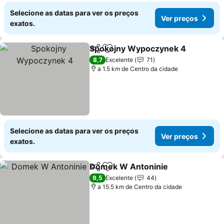
Selecione as datas para ver os preços
Ver preços
exatos.
Spokojny Wypoczynek 4
Partilhar
Adicionar aos favoritos
V
8,7
Excelente
71
a 1.5 km de Centro da cidade
Selecione as datas para ver os preços
Ver preços
exatos.
Domek W Antoninie
Partilhar
Adicionar aos favoritos
Ver p
9,5
Excelente
44
a 15.5 km de Centro da cidade