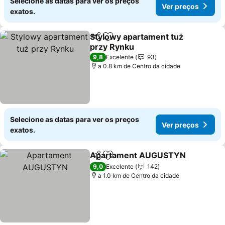
Selecione as datas para ver os preços
Ver preços
exatos.
Stylowy apartament tuż
Partilhar
Adicionar aos favoritos
przy Rynku
Ver preços
9,8
Excelente
93
a 0.8 km de Centro da cidade
Selecione as datas para ver os preços
Ver preços
exatos.
Apartament AUGUSTYN
Partilhar
Adicionar aos favoritos
V
9,0
Excelente
142
a 1.0 km de Centro da cidade