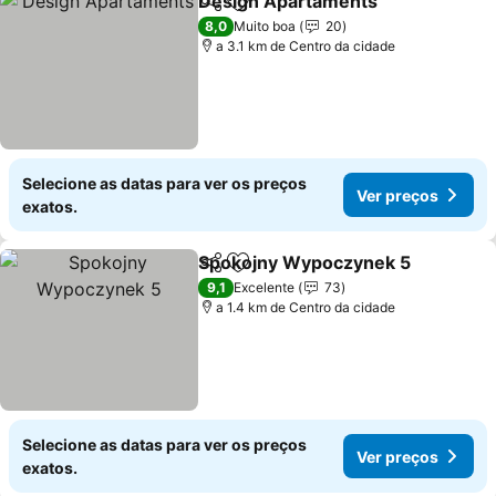
Design Apartaments
Partilhar
Adicionar aos favoritos
Ver p
8,0
Muito boa
20
a 3.1 km de Centro da cidade
Selecione as datas para ver os preços
Ver preços
exatos.
Spokojny Wypoczynek 5
Partilhar
Adicionar aos favoritos
V
9,1
Excelente
73
a 1.4 km de Centro da cidade
Selecione as datas para ver os preços
Ver preços
exatos.