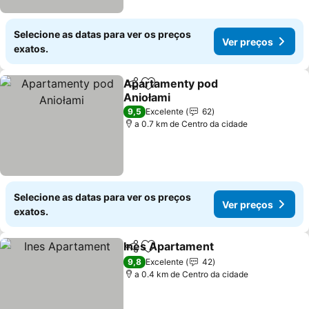
Selecione as datas para ver os preços
Ver preços
exatos.
Apartamenty pod
Partilhar
Adicionar aos favoritos
Aniołami
Ver preços
9,5
Excelente
62
a 0.7 km de Centro da cidade
Selecione as datas para ver os preços
Ver preços
exatos.
Ines Apartament
Partilhar
Adicionar aos favoritos
Ver preço
9,8
Excelente
42
a 0.4 km de Centro da cidade