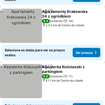
Apartamenty Krakowska
Partilhar
Adicionar aos favoritos
24 z ogródkiem
Ver preços
9,4
Excelente
34
a 2.0 km de Centro da cidade
Selecione as datas para ver os preços
Ver preços
exatos.
Kawalerka Kościuszki z
Partilhar
Adicionar aos favoritos
parkingiem
Ver preços
9,6
Excelente
17
a 1.1 km de Centro da cidade