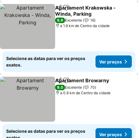
Apartament Krakowska -
Partilhar
Adicionar aos favoritos
Winda, Parking
Ver preços
9,9
Excelente
16
a 1.9 km de Centro da cidade
Selecione as datas para ver os preços
Ver preços
exatos.
Apartament Browarny
Partilhar
Adicionar aos favoritos
Ver
9,0
Excelente
70
a 0.6 km de Centro da cidade
Selecione as datas para ver os preços
Ver preços
exatos.