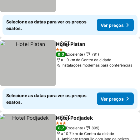
Selecione as datas para ver os preços
Ver preços
exatos.
Hotel Platan
Partilhar
Adicionar aos favoritos
Ver preços
2 Estrelas
9,0
Excelente
791
a 1.9 km de Centro da cidade
Instalações modernas para conferências
Ver
Selecione as datas para ver os preços
Ver preços
exatos.
Hotel Podjadek
Partilhar
Adicionar aos favoritos
Ver preços
3 Estrelas
8,7
Excelente
899
a 10.7 km de Centro da cidade
Ambiente tranquilo com lago de peixes