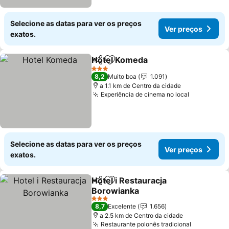
Selecione as datas para ver os preços
Ver preços
exatos.
Hotel Komeda
Partilhar
Adicionar aos favoritos
Ver preços
3 Estrelas
8,2
Muito boa
1.091
a 1.1 km de Centro da cidade
Experiência de cinema no local
Ver preço
Selecione as datas para ver os preços
Ver preços
exatos.
Hotel i Restauracja
Partilhar
Adicionar aos favoritos
Borowianka
Ver preços
3 Estrelas
8,7
Excelente
1.656
a 2.5 km de Centro da cidade
Restaurante polonês tradicional
Ver preço