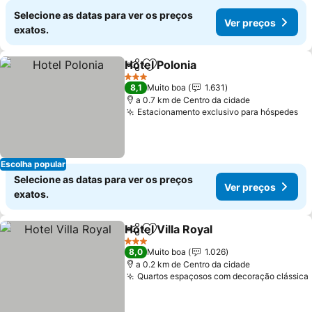
Selecione as datas para ver os preços
Ver preços
exatos.
Hotel Polonia
Partilhar
Adicionar aos favoritos
Ver preços
3 Estrelas
8,1
Muito boa
1.631
a 0.7 km de Centro da cidade
Estacionamento exclusivo para hóspedes
Ve
Escolha popular
Selecione as datas para ver os preços
Ver preços
exatos.
Hotel Villa Royal
Partilhar
Adicionar aos favoritos
Ver preço
3 Estrelas
8,0
Muito boa
1.026
a 0.2 km de Centro da cidade
Quartos espaçosos com decoração clássica