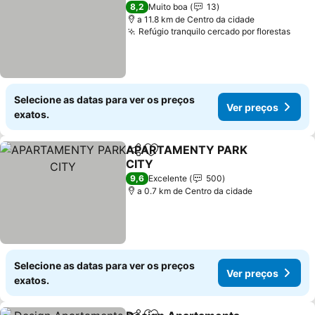
3 Estrelas
8,2
Muito boa
13
a 11.8 km de Centro da cidade
Refúgio tranquilo cercado por florestas
Ver 
Selecione as datas para ver os preços
Ver preços
exatos.
APARTAMENTY PARK
Partilhar
Adicionar aos favoritos
CITY
Ver preços
9,6
Excelente
500
a 0.7 km de Centro da cidade
Selecione as datas para ver os preços
Ver preços
exatos.