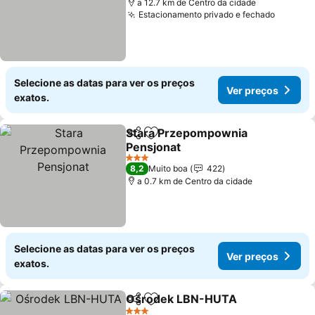
a 12.7 km de Centro da cidade
Estacionamento privado e fechado
Ver pre
Selecione as datas para ver os preços
Ver preços
exatos.
Stara Przepompownia
Partilhar
Adicionar aos favoritos
Pensjonat
Ver preços
3 Estrelas
8,2
Muito boa
422
a 0.7 km de Centro da cidade
Selecione as datas para ver os preços
Ver preços
exatos.
Ośrodek LBN-HUTA
Partilhar
Adicionar aos favoritos
Ver p