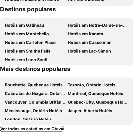
Days Inn by Wyndham Ottawa Airport
Holiday Inn Express & Suites Ottawa Airport By Ihg
Destinos populares
Parc de la Gatineau
ByWard Market
The Westin Ottawa
Andaz Ottawa Byward Market, by Hyatt
Royal Alexandra Interprovincial Bridge
Joy
DoubleTree by Hilton Ottawa Downtown
Hilton Garden Inn Ottawa Downtown
Hotéis em Gatineau
Hotéis em Notre-Dame-de-Bon-Secours
Museu Canadense de Guerra
Canadian Museum of War
Le Germain Hotel Ottawa
Wingate by Wyndham Kanata West Ottawa
Hotéis em Montebello
Hotéis em Kanata
Auberge de la Gare
Comfort Inn Gatineau
Hotéis em Carleton Place
Hotéis em Casselman
Hotéis em Smiths Falls
Hotéis em Lac-Simon
Hotéis em Long Sault
Mais destinos populares
Bouchette, Quebeque Hotéis
Toronto, Ontário Hotéis
Cataratas do Niágara, Ontário Hotéis
Montreal, Quebeque Hotéis
Vancouver, Columbia Britânica Hotéis
Quebec-City, Quebeque Hotéis
Mississauga, Ontário Hotéis
Jasper, Alberta Hotéis
London, Ontário Hotéis
Ver todas as estadias em Otava