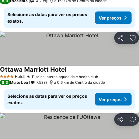
8,9
Excelente
4.298
a 15.9 km de Centro da cidade
Selecione as datas para ver os preços
Ver preços
exatos.
Partilhar
Ad
Ottawa Marriott Hotel
Hotel
Piscina interna aquecida e health club
4 Estrelas
8,3
Muito boa
7.588
a 0.6 km de Centro da cidade
Selecione as datas para ver os preços
Ver preços
exatos.
Partilhar
Ad