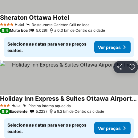
Sheraton Ottawa Hotel
Hotel
Restaurante Carleton Grill no local
4 Estrelas
8,4
Muito boa
5.029
a 0.3 km de Centro da cidade
Selecione as datas para ver os preços
Ver preços
exatos.
Partilhar
Ad
Holiday Inn Express & Suites Ottawa Airport By Ihg
Hotel
Piscina interna aquecida
3 Estrelas
8,9
Excelente
5.223
a 9.2 km de Centro da cidade
Selecione as datas para ver os preços
Ver preços
exatos.