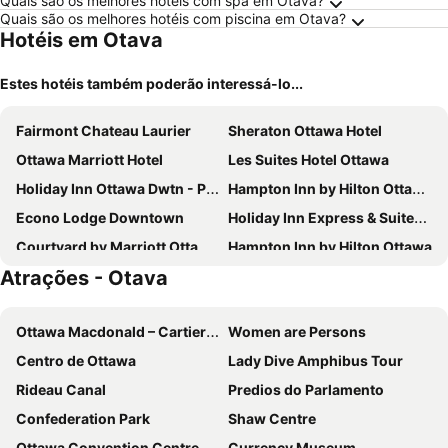
Quais são os melhores hotéis com spa em Otava?
Quais são os melhores hotéis com piscina em Otava?
Hotéis em Otava
Estes hotéis também poderão interessá-lo...
Fairmont Chateau Laurier
Sheraton Ottawa Hotel
Ottawa Marriott Hotel
Les Suites Hotel Ottawa
Holiday Inn Ottawa Dwtn - Parliament Hill By Ihg
Hampton Inn by Hilton Ottawa Airport
Econo Lodge Downtown
Holiday Inn Express & Suites Downtown Ottawa East By Ihg
Courtyard by Marriott Ottawa Downtown
Hampton Inn by Hilton Ottawa
Atrações - Otava
Homewood Suites by Hilton Ottawa Downtown
Byward Blue Inn
Four Points by Sheraton Hotel & Conference Centre Gatineau-Ottawa
Best Western Plus Gatineau-Ottawa Downtown
Ottawa Macdonald – Cartier International Airport
Women are Persons
Ottawa Embassy Hotel & Suites
Lord Elgin Hotel
Centro de Ottawa
Lady Dive Amphibus Tour
Cartier Place Suite Hotel
Arc The Hotel
Rideau Canal
Predios do Parlamento
The Metcalfe Hotel
Delta Hotels Ottawa City Centre
Confederation Park
Shaw Centre
Wyndham Gatineau-Ottawa & Conference Centre
Le Parc Gatineau, Tapestry Collection by Hilton
Ottawa Convention Centre
Currency Museum