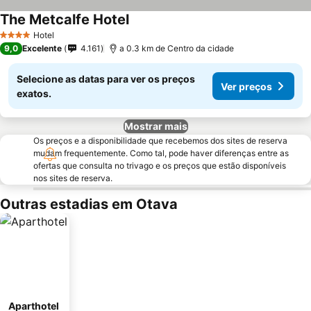
The Metcalfe Hotel
Hotel
4 Estrelas
9,0
Excelente
4.161
a 0.3 km de Centro da cidade
Selecione as datas para ver os preços
Ver preços
exatos.
Mostrar mais
Os preços e a disponibilidade que recebemos dos sites de reserva
mudam frequentemente. Como tal, pode haver diferenças entre as
ofertas que consulta no trivago e os preços que estão disponíveis
nos sites de reserva.
Outras estadias em Otava
Aparthotel