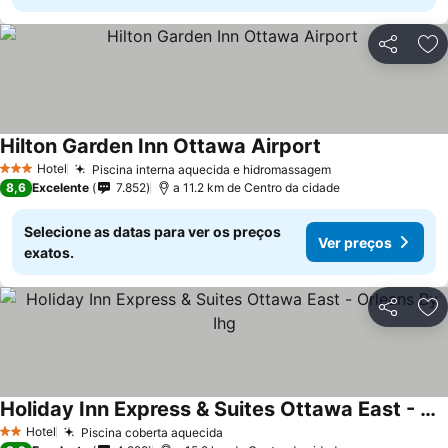
Partilhar
Ad
Hilton Garden Inn Ottawa Airport
Hotel
Piscina interna aquecida e hidromassagem
3 Estrelas
8,6
Excelente
7.852
a 11.2 km de Centro da cidade
Selecione as datas para ver os preços
Ver preços
exatos.
Partilhar
Ad
Holiday Inn Express & Suites Ottawa East - Orleans By Ihg
Hotel
Piscina coberta aquecida
2 Estrelas