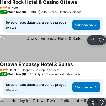
Hard Rock Hotel & Casino Ottawa
Hotel
4 Estrelas
8,2
Muito boa
5.130
a 15.9 km de Centro da cidade
Selecione as datas para ver os preços
Ver preços
exatos.
Partilhar
Ad
Ottawa Embassy Hotel & Suites
Hotel
Cooper's Gastropub no local
3 Estrelas
8,0
Muito boa
5.255
a 0.7 km de Centro da cidade
Selecione as datas para ver os preços
Ver preços
exatos.
Partilhar
Ad