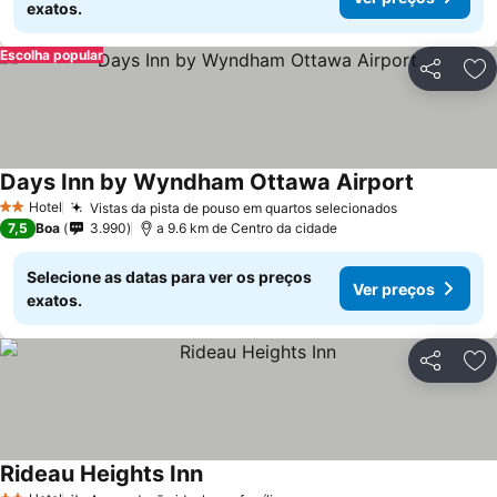
exatos.
Escolha popular
Partilhar
Ad
Days Inn by Wyndham Ottawa Airport
Hotel
Vistas da pista de pouso em quartos selecionados
2 Estrelas
7,5
Boa
3.990
a 9.6 km de Centro da cidade
Selecione as datas para ver os preços
Ver preços
exatos.
Partilhar
Ad
Rideau Heights Inn