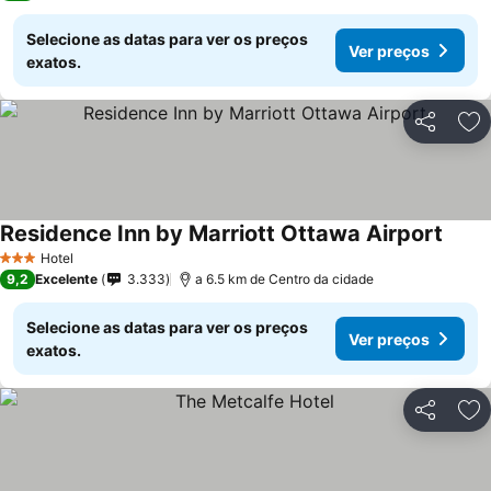
Selecione as datas para ver os preços
Ver preços
exatos.
Partilhar
Ad
Residence Inn by Marriott Ottawa Airport
Hotel
3 Estrelas
9,2
Excelente
3.333
a 6.5 km de Centro da cidade
Selecione as datas para ver os preços
Ver preços
exatos.
Partilhar
Ad