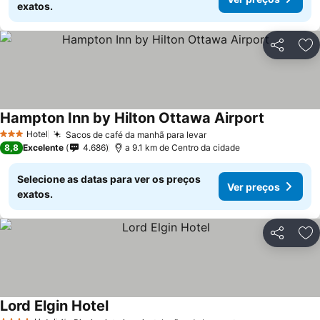
exatos.
Partilhar
Ad
Hampton Inn by Hilton Ottawa Airport
Hotel
Sacos de café da manhã para levar
3 Estrelas
8,8
Excelente
4.686
a 9.1 km de Centro da cidade
Selecione as datas para ver os preços
Ver preços
exatos.
Partilhar
Ad
Lord Elgin Hotel