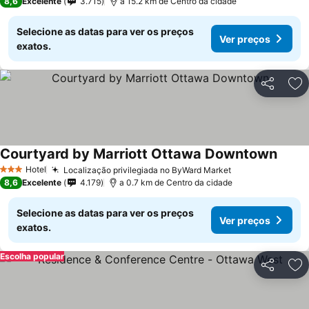
8,6
Excelente
3.715
a 15.2 km de Centro da cidade
Selecione as datas para ver os preços
Ver preços
exatos.
Partilhar
Ad
Courtyard by Marriott Ottawa Downtown
Hotel
Localização privilegiada no ByWard Market
3 Estrelas
8,6
Excelente
4.179
a 0.7 km de Centro da cidade
Selecione as datas para ver os preços
Ver preços
exatos.
Escolha popular
Partilhar
Ad