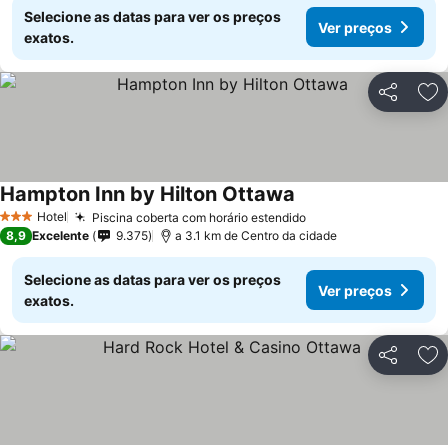
Selecione as datas para ver os preços
Ver preços
exatos.
Partilhar
Ad
Hampton Inn by Hilton Ottawa
Hotel
Piscina coberta com horário estendido
3 Estrelas
8,9
Excelente
9.375
a 3.1 km de Centro da cidade
Selecione as datas para ver os preços
Ver preços
exatos.
Partilhar
Ad