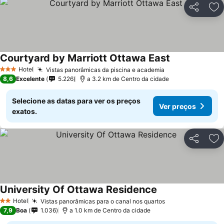
Partilhar
Ad
Courtyard by Marriott Ottawa East
Hotel
Vistas panorâmicas da piscina e academia
3 Estrelas
8,6
Excelente
5.226
a 3.2 km de Centro da cidade
Selecione as datas para ver os preços
Ver preços
exatos.
Partilhar
Ad
University Of Ottawa Residence
Hotel
Vistas panorâmicas para o canal nos quartos
2 Estrelas
7,9
Boa
1.036
a 1.0 km de Centro da cidade