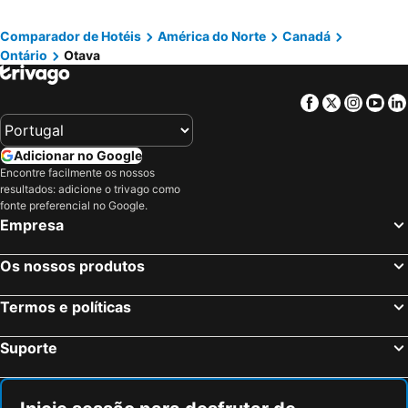
Comparador de Hotéis
América do Norte
Canadá
Ontário
Otava
Facebook
Twitter
Insta
Yo
Adicionar no Google
Encontre facilmente os nossos
resultados: adicione o trivago como
fonte preferencial no Google.
Empresa
Os nossos produtos
Termos e políticas
Suporte