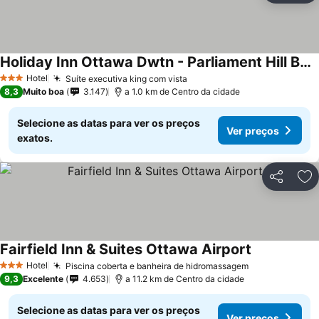
Holiday Inn Ottawa Dwtn - Parliament Hill By Ihg
Hotel
Suíte executiva king com vista
3 Estrelas
8,3
Muito boa
3.147
a 1.0 km de Centro da cidade
Selecione as datas para ver os preços
Ver preços
exatos.
Partilhar
Ad
Fairfield Inn & Suites Ottawa Airport
Hotel
Piscina coberta e banheira de hidromassagem
3 Estrelas
9,3
Excelente
4.653
a 11.2 km de Centro da cidade
Selecione as datas para ver os preços
Ver preços