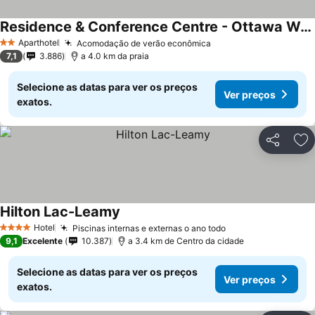
Residence & Conference Centre - Ottawa West
Aparthotel
Acomodação de verão econômica
2 Estrelas
7,1
3.886
a 4.0 km da praia
Selecione as datas para ver os preços
Ver preços
exatos.
Partilhar
Ad
Hilton Lac-Leamy
Hotel
Piscinas internas e externas o ano todo
4 Estrelas
9,1
Excelente
10.387
a 3.4 km de Centro da cidade
Selecione as datas para ver os preços
Ver preços
exatos.