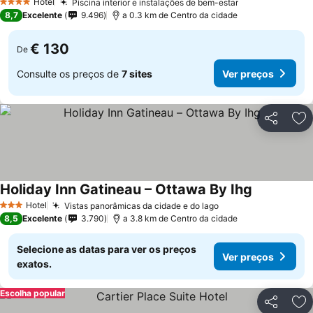
Hotel
Piscina interior e instalações de bem-estar
4 Estrelas
8,7
Excelente
9.496
a 0.3 km de Centro da cidade
€ 130
De
Consulte os preços de
7 sites
Ver preços
Partilhar
Ad
Holiday Inn Gatineau – Ottawa By Ihg
Hotel
Vistas panorâmicas da cidade e do lago
3 Estrelas
8,5
Excelente
3.790
a 3.8 km de Centro da cidade
Selecione as datas para ver os preços
Ver preços
exatos.
Escolha popular
Partilhar
Ad