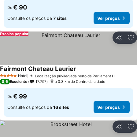
€ 90
De
Consulte os preços de
7 sites
Ver preços
Escolha popular
Partilhar
Ad
Fairmont Chateau Laurier
Hotel
Localização privilegiada perto de Parliament Hill
5 Estrelas
8,6
Excelente
17.797
a 0.3 km de Centro da cidade
€ 99
De
Consulte os preços de
16 sites
Ver preços
Partilhar
Ad