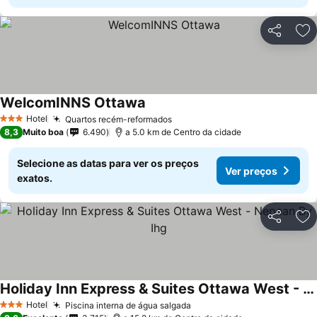
Partilhar
Ad
WelcomINNS Ottawa
Hotel
Quartos recém-reformados
3 Estrelas
8,3
Muito boa
6.490
a 5.0 km de Centro da cidade
Selecione as datas para ver os preços
Ver preços
exatos.
Partilhar
Ad
Holiday Inn Express & Suites Ottawa West - Nepean By Ihg
Hotel
Piscina interna de água salgada
3 Estrelas