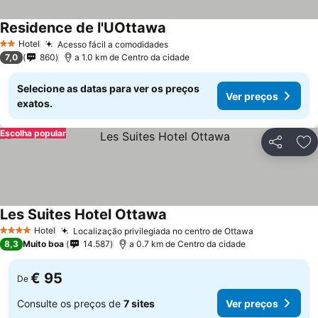
Residence de l'UOttawa
Hotel
Acesso fácil a comodidades
2 Estrelas
7,0
860
a 1.0 km de Centro da cidade
Selecione as datas para ver os preços
Ver preços
exatos.
Escolha popular
Partilhar
Ad
Les Suites Hotel Ottawa
Hotel
Localização privilegiada no centro de Ottawa
4 Estrelas
8,3
Muito boa
14.587
a 0.7 km de Centro da cidade
€ 95
De
Consulte os preços de
7 sites
Ver preços