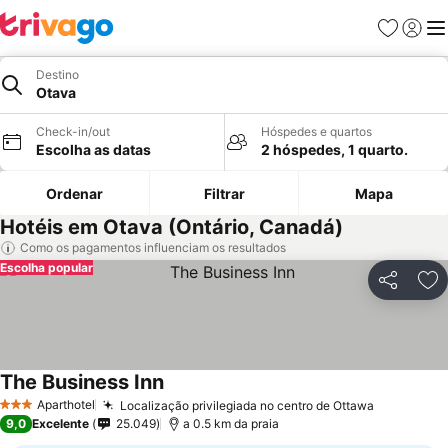
Favoritos
Iniciar
Me
Destino
Otava
Check-in/out
Hóspedes e quartos
Escolha as datas
2 hóspedes, 1 quarto.
Ordenar
Filtrar
Mapa
Hotéis em Otava (Ontário, Canadá)
Como os pagamentos influenciam os resultados
Escolha popular
Partilhar
Ad
The Business Inn
Aparthotel
Localização privilegiada no centro de Ottawa
3 Estrelas
9,0
Excelente
25.049
a 0.5 km da praia