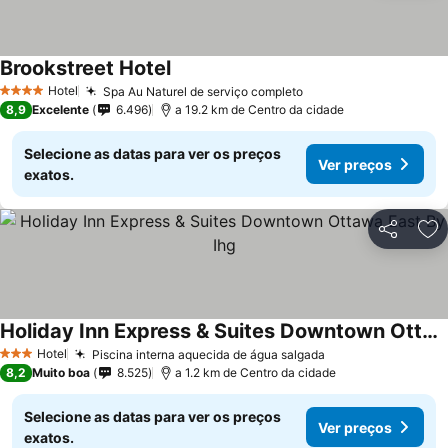
Brookstreet Hotel
Hotel
Spa Au Naturel de serviço completo
4 Estrelas
8,9
Excelente
6.496
a 19.2 km de Centro da cidade
Selecione as datas para ver os preços
Ver preços
exatos.
Partilhar
Ad
Holiday Inn Express & Suites Downtown Ottawa East By Ihg
Hotel
Piscina interna aquecida de água salgada
3 Estrelas
8,2
Muito boa
8.525
a 1.2 km de Centro da cidade
Selecione as datas para ver os preços
Ver preços
exatos.