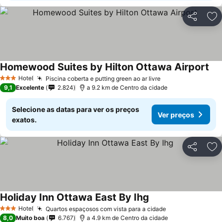
Partilhar
Ad
Homewood Suites by Hilton Ottawa Airport
Hotel
Piscina coberta e putting green ao ar livre
3 Estrelas
9,1
Excelente
2.824
a 9.2 km de Centro da cidade
Selecione as datas para ver os preços
Ver preços
exatos.
Partilhar
Ad
Holiday Inn Ottawa East By Ihg
Hotel
Quartos espaçosos com vista para a cidade
3 Estrelas
8,0
Muito boa
6.767
a 4.9 km de Centro da cidade