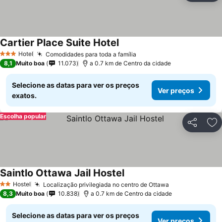
Cartier Place Suite Hotel
Hotel
Comodidades para toda a família
3 Estrelas
8,1
Muito boa
11.073
a 0.7 km de Centro da cidade
Selecione as datas para ver os preços
Ver preços
exatos.
Escolha popular
Partilhar
Ad
Saintlo Ottawa Jail Hostel
Hostel
Localização privilegiada no centro de Ottawa
2 Estrelas
8,3
Muito boa
10.838
a 0.7 km de Centro da cidade
Selecione as datas para ver os preços
Ver preços