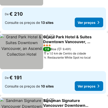
€ 210
De
Consulte os preços de
13 sites
Ver preços
Grand Park Hotel & Suites
Partilhar
Adicionar aos favoritos
Downtown Vancouver, an
Ascend Collection Hotel
3 Estrelas
7,9
Boa
9.491
a 1.0 km de Centro da cidade
Restaurante White Spot no local
€ 191
De
Consulte os preços de
10 sites
Ver preços
Sandman Signature
Partilhar
Adicionar aos favoritos
Vancouver Downtown