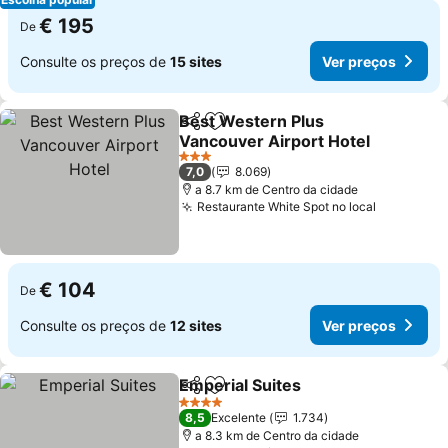
€ 195
De
Consulte os preços de
15 sites
Ver preços
Best Western Plus
Partilhar
Adicionar aos favoritos
Vancouver Airport Hotel
3 Estrelas
7,0
8.069
a 8.7 km de Centro da cidade
Restaurante White Spot no local
€ 104
De
Consulte os preços de
12 sites
Ver preços
Emperial Suites
Partilhar
Adicionar aos favoritos
4 Estrelas
8,5
Excelente
1.734
a 8.3 km de Centro da cidade