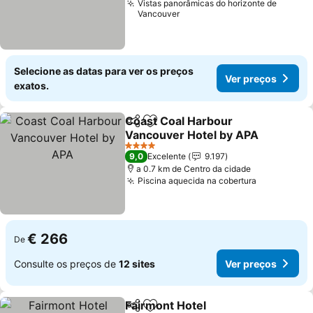
Vistas panorâmicas do horizonte de
Vancouver
Selecione as datas para ver os preços
Ver preços
exatos.
Coast Coal Harbour
Partilhar
Adicionar aos favoritos
Vancouver Hotel by APA
4 Estrelas
9,0
Excelente
9.197
a 0.7 km de Centro da cidade
Piscina aquecida na cobertura
€ 266
De
Consulte os preços de
12 sites
Ver preços
Fairmont Hotel
Partilhar
Adicionar aos favoritos