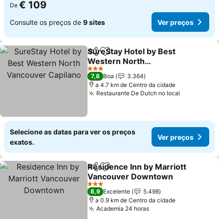
€ 109
De
Consulte os preços de
9 sites
Ver preços
SureStay Hotel by Best
Partilhar
Adicionar aos favoritos
Western North
Vancouver Capilano
3 Estrelas
7,8
Boa
3.364
a 4.7 km de Centro da cidade
Restaurante De Dutch no local
Selecione as datas para ver os preços
Ver preços
exatos.
Residence Inn by Marriott
Partilhar
Adicionar aos favoritos
Vancouver Downtown
3 Estrelas
8,9
Excelente
5.498
a 0.9 km de Centro da cidade
Academia 24 horas