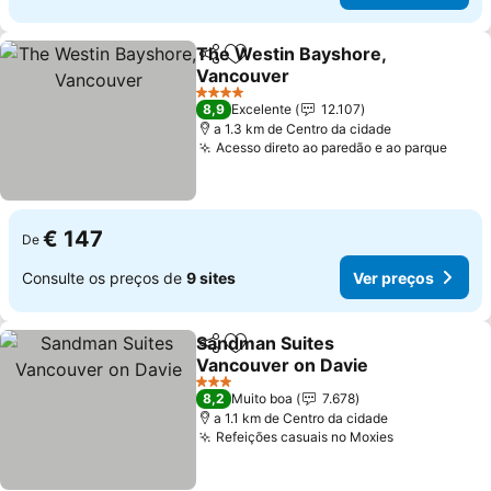
The Westin Bayshore,
Partilhar
Adicionar aos favoritos
Vancouver
4 Estrelas
8,9
Excelente
12.107
a 1.3 km de Centro da cidade
Acesso direto ao paredão e ao parque
€ 147
De
Consulte os preços de
9 sites
Ver preços
Sandman Suites
Partilhar
Adicionar aos favoritos
Vancouver on Davie
3 Estrelas
8,2
Muito boa
7.678
a 1.1 km de Centro da cidade
Refeições casuais no Moxies