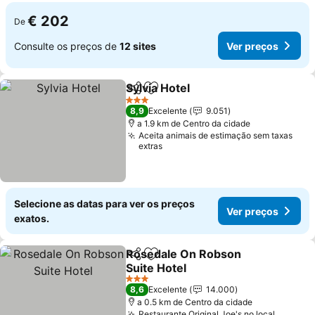
€ 202
De
Consulte os preços de
12 sites
Ver preços
Sylvia Hotel
Partilhar
Adicionar aos favoritos
3 Estrelas
8,9
Excelente
9.051
a 1.9 km de Centro da cidade
Aceita animais de estimação sem taxas
extras
Selecione as datas para ver os preços
Ver preços
exatos.
Rosedale On Robson
Partilhar
Adicionar aos favoritos
Suite Hotel
3 Estrelas
8,6
Excelente
14.000
a 0.5 km de Centro da cidade
Restaurante Original Joe's no local