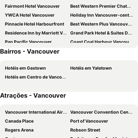
Fairmont Hotel Vancouver
Best Western Premier Chateau Granville Hotel & Suites & Conf. Centre
YWCA Hotel Vancouver
Holiday Inn Vancouver-centre (broadway) By Ihg
Pinnacle Hotel Harbourfront
Best Western Plus Vancouver Airport Hotel
Residence Inn by Marriott Vancouver Downtown
Grand Park Hotel & Suites Downtown Vancouver, an Ascend Collection Hotel
Pan Pacific Vancouver
Coast Coal Harbour Vancouver Hotel by APA
Bairros - Vancouver
Hyatt Regency Vancouver
Quality Inn & Suites
Holiday Inn & Suites Vancouver Downtown By Ihg
Century Plaza Hotel
Hotéis em Gastown
Hotéis em Yaletown
Atrium Hotel Vancouver
Sheraton Vancouver Wall Centre
Hotéis em Centro de Vancouver
Sheraton Vancouver Airport Hotel
Hotel Belmont Vancouver - MGallery Collection
Accent Inns Burnaby
Days Inn by Wyndham Vancouver Downtown
Atrações - Vancouver
Divya Sutra Suites on Robson Downtown Vancouver
Georgian Court Hotel, WorldHotels Elite
Hilton Vancouver Downtown
The Burrard
Vancouver International Airport
Vancouver Convention Centre
Neocolonial Nouveau Kensington Vacation Home
Gage Suites at UBC
Canada Place
Port of Vancouver
River Rock Casino Resort
Fairmont Vancouver Airport
Rogers Arena
Robson Street
Grand Park Hotel Vancouver Airport, Ascend Hotel Collection
Emperial Suites