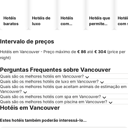
Hotéis
Hotéis de
Hotéis
Hotéis que
Hoté
baratos
luxo
com
permitem
com 
piscinas
animais
Intervalo de preços
Hotéis em Vancouver -
Preço máximo
de
‎€ 86
até
‎€ 304
(price per
night)
Perguntas Frequentes sobre Vancouver
Quais são os melhores hotéis em Vancouver?
Quais são os melhores hotéis de luxo em Vancouver?
Quais são os melhores hotéis que aceitam animais de estimação em
Vancouver?
Quais são os melhores hotéis com spa em Vancouver?
Quais são os melhores hotéis com piscina em Vancouver?
Hotéis em Vancouver
Estes hotéis também poderão interessá-lo...