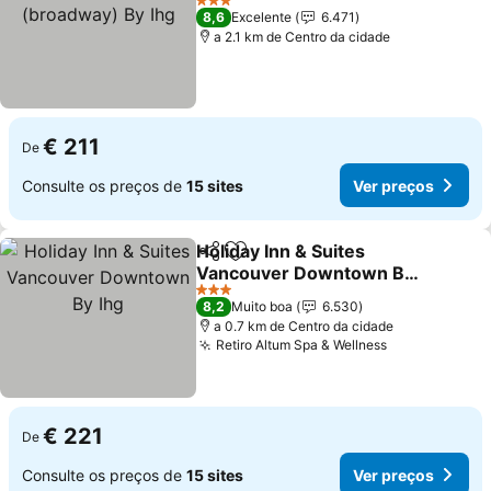
3 Estrelas
8,6
Excelente
6.471
a 2.1 km de Centro da cidade
€ 211
De
Consulte os preços de
15 sites
Ver preços
Holiday Inn & Suites
Partilhar
Adicionar aos favoritos
Vancouver Downtown By
Ihg
3 Estrelas
8,2
Muito boa
6.530
a 0.7 km de Centro da cidade
Retiro Altum Spa & Wellness
€ 221
De
Consulte os preços de
15 sites
Ver preços