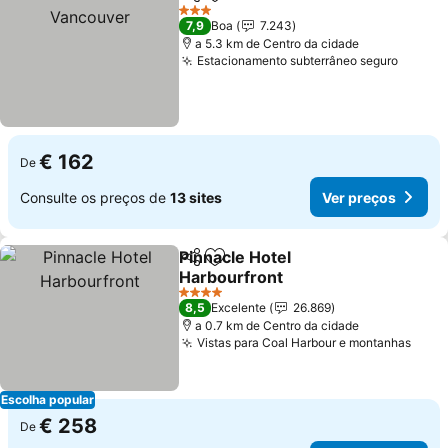
Partilhar
Adicionar aos favoritos
3 Estrelas
7,9
Boa
7.243
a 5.3 km de Centro da cidade
Estacionamento subterrâneo seguro
€ 162
De
Consulte os preços de
13 sites
Ver preços
Pinnacle Hotel
Partilhar
Adicionar aos favoritos
Harbourfront
4 Estrelas
8,5
Excelente
26.869
a 0.7 km de Centro da cidade
Vistas para Coal Harbour e montanhas
Escolha popular
€ 258
De