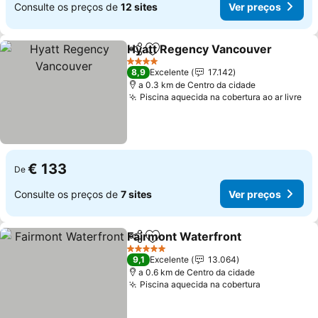
Consulte os preços de
12 sites
Ver preços
Hyatt Regency Vancouver
Partilhar
Adicionar aos favoritos
4 Estrelas
8,9
Excelente
17.142
a 0.3 km de Centro da cidade
Piscina aquecida na cobertura ao ar livre
€ 133
De
Consulte os preços de
7 sites
Ver preços
Fairmont Waterfront
Partilhar
Adicionar aos favoritos
5 Estrelas
9,1
Excelente
13.064
a 0.6 km de Centro da cidade
Piscina aquecida na cobertura