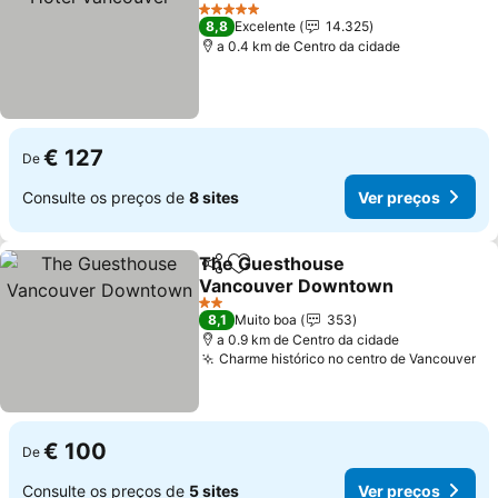
5 Estrelas
8,8
Excelente
14.325
a 0.4 km de Centro da cidade
€ 127
De
Consulte os preços de
8 sites
Ver preços
The Guesthouse
Partilhar
Adicionar aos favoritos
Vancouver Downtown
2 Estrelas
8,1
Muito boa
353
a 0.9 km de Centro da cidade
Charme histórico no centro de Vancouver
€ 100
De
Consulte os preços de
5 sites
Ver preços