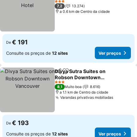
Hotel
3 Estrelas
7,2
13.274
a 0.6 km de Centro da cidade
€ 191
De
Consulte os preços de
12 sites
Ver preços
Divya Sutra Suites on
Partilhar
Adicionar aos favoritos
Robson Downtown
Vancouver
3 Estrelas
8,1
Muito boa
8.616
a 1.1 km de Centro da cidade
Varandas privativas mobiliadas
€ 193
De
Consulte os preços de
12 sites
Ver preços