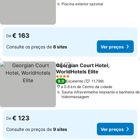
Piscina exterior sazonal
€ 163
De
Consulte os preços de
8 sites
Ver preços
Georgian Court Hotel,
Partilhar
Adicionar aos favoritos
WorldHotels Elite
4 Estrelas
9,0
Excelente
11.799
a 0.6 km de Centro da cidade
Sauna infravermelha relaxante e banheira de
hidromassagem
€ 123
De
Consulte os preços de
9 sites
Ver preços