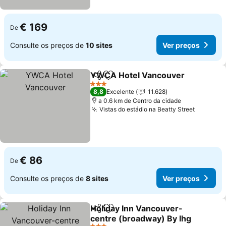
€ 169
De
Consulte os preços de
10 sites
Ver preços
YWCA Hotel Vancouver
Partilhar
Adicionar aos favoritos
3 Estrelas
8,8
Excelente
11.628
a 0.6 km de Centro da cidade
Vistas do estádio na Beatty Street
€ 86
De
Consulte os preços de
8 sites
Ver preços
Holiday Inn Vancouver-
Partilhar
Adicionar aos favoritos
centre (broadway) By Ihg