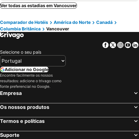
Parksville, Columbia Britânica Hotéis
Toronto, Ontário Hotéis
Ver todas as estadias em Vancouver
Cataratas do Niágara, Ontário Hotéis
Montreal, Quebeque Hotéis
Comparador de Hotéis
América do Norte
Canadá
Quebec-City, Quebeque Hotéis
Mississauga, Ontário Hotéis
Columbia Britânica
Vancouver
Otava, Ontário Hotéis
Jasper, Alberta Hotéis
London, Ontário Hotéis
Facebook
Twitter
Insta
Yo
Selecione o seu país
Adicionar no Google
Encontre facilmente os nossos
resultados: adicione o trivago como
fonte preferencial no Google.
Empresa
Os nossos produtos
Termos e políticas
Suporte