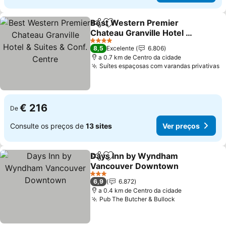
Best Western Premier
Partilhar
Adicionar aos favoritos
Chateau Granville Hotel &
Suites & Conf. Centre
4 Estrelas
8,5
Excelente
6.806
a 0.7 km de Centro da cidade
Suítes espaçosas com varandas privativas
€ 216
De
Consulte os preços de
13 sites
Ver preços
Days Inn by Wyndham
Partilhar
Adicionar aos favoritos
Vancouver Downtown
3 Estrelas
6,9
6.872
a 0.4 km de Centro da cidade
Pub The Butcher & Bullock