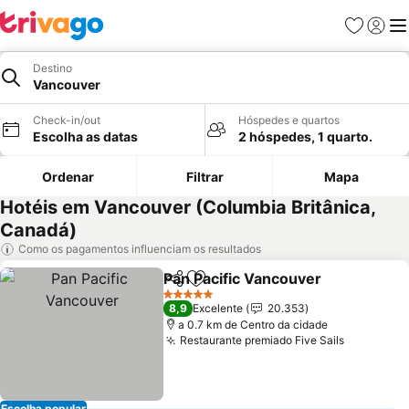
Favoritos
Iniciar
Me
Destino
Vancouver
Check-in/out
Hóspedes e quartos
Escolha as datas
2 hóspedes, 1 quarto.
Ordenar
Filtrar
Mapa
Hotéis em Vancouver (Columbia Britânica,
Canadá)
Como os pagamentos influenciam os resultados
Pan Pacific Vancouver
Partilhar
Adicionar aos favoritos
5 Estrelas
8,9
Excelente
20.353
a 0.7 km de Centro da cidade
Restaurante premiado Five Sails
Escolha popular