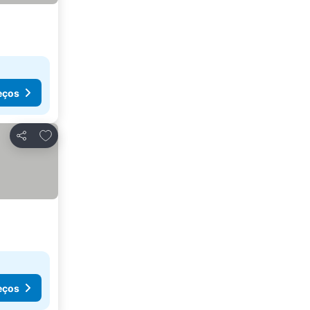
eços
Adicionar aos favoritos
Partilhar
eços