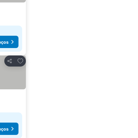
eços
Adicionar aos favoritos
Partilhar
eços