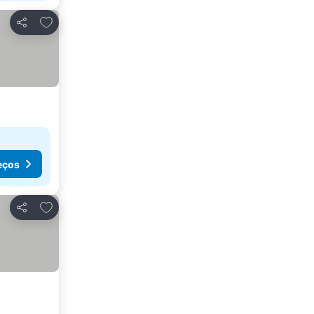
Adicionar aos favoritos
Partilhar
eços
Adicionar aos favoritos
Partilhar