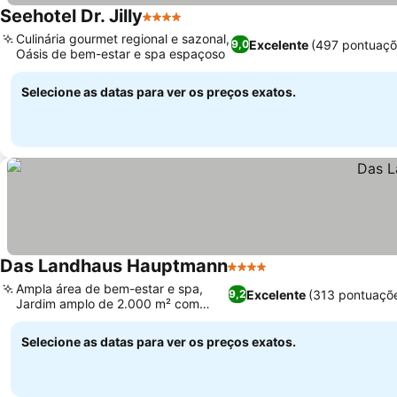
Seehotel Dr. Jilly
4 Estrelas
Culinária gourmet regional e sazonal,
Excelente
(497 pontuaçõ
9,0
Oásis de bem-estar e spa espaçoso
Selecione as datas para ver os preços exatos.
Das Landhaus Hauptmann
4 Estrelas
Ampla área de bem-estar e spa,
Excelente
(313 pontuaçõ
9,2
Jardim amplo de 2.000 m² com
piscina
Selecione as datas para ver os preços exatos.