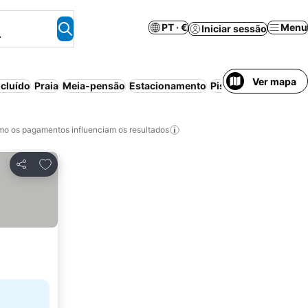
PT · €
Menu
Iniciar sessão
.
Ver mapa
cluído
Praia
Meia-pensão
Estacionamento
Piscina
Aparthotel
o os pagamentos influenciam os resultados
Adicionar aos favoritos
Partilhar