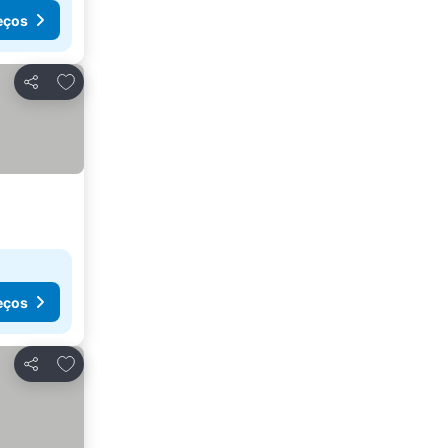
eços
Adicionar aos favoritos
Partilhar
eços
Adicionar aos favoritos
Partilhar