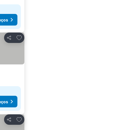
eços
Adicionar aos favoritos
Partilhar
eços
Adicionar aos favoritos
Partilhar