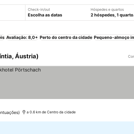
Check-in/out
Hóspedes e quartos
Escolha as datas
2 hóspedes, 1 quarto
éis
Avaliação: 8,0+
Perto do centro da cidade
Pequeno-almoço in
ntia, Áustria)
Com
ontuações)
a 0.6 km de Centro da cidade