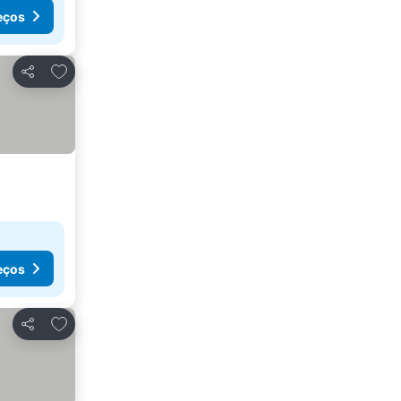
eços
Adicionar aos favoritos
Partilhar
eços
Adicionar aos favoritos
Partilhar