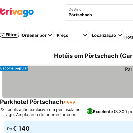
Destino
Filtros
Ordenar por
Preço
Localização
Hot
Hotéis em Pörtschach (Carí
Escolha popular
Parkhotel Pörtschach
4 Estrelas
Localização exclusiva em península no
Excelente
(3.300 p
9,0
lago, Ampla área de bem-estar com
piscina coberta
€ 140
De