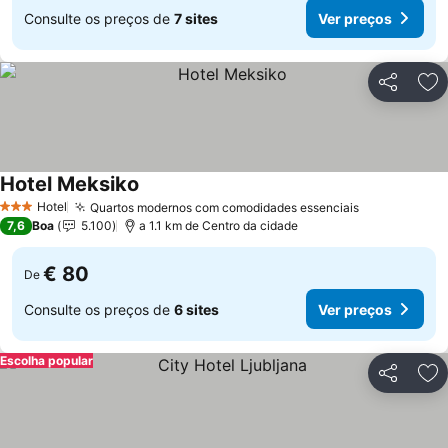
Consulte os preços de
7 sites
Ver preços
Partilhar
Ad
Hotel Meksiko
Ver preços
Hotel
Quartos modernos com comodidades essenciais
Ver preços
3 Estrelas
7,6
Boa
5.100
a 1.1 km de Centro da cidade
€ 80
De
Consulte os preços de
6 sites
Ver preços
Escolha popular
Partilhar
Ad