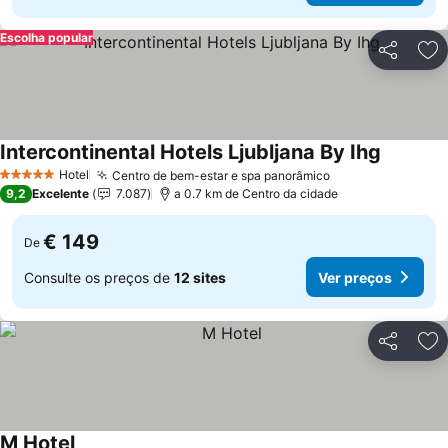
Escolha popular
Partilhar
Ad
Intercontinental Hotels Ljubljana By Ihg
Ver preç
Hotel
Centro de bem-estar e spa panorâmico
Ver preços
5 Estrelas
9,2
Excelente
7.087
a 0.7 km de Centro da cidade
€ 149
De
Consulte os preços de
12 sites
Ver preços
Partilhar
Ad
M Hotel