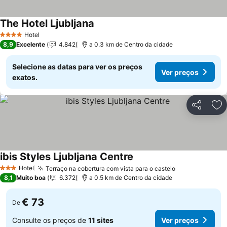
The Hotel Ljubljana
Ver preços
Hotel
4 Estrelas
8,9
Excelente
4.842
a 0.3 km de Centro da cidade
Selecione as datas para ver os preços
Ver preços
exatos.
Partilhar
Ad
ibis Styles Ljubljana Centre
Ver preços
Hotel
Terraço na cobertura com vista para o castelo
Ver preços
3 Estrelas
8,1
Muito boa
6.372
a 0.5 km de Centro da cidade
€ 73
De
Consulte os preços de
11 sites
Ver preços