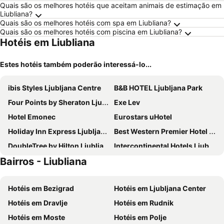
Quais são os melhores hotéis que aceitam animais de estimação em
Liubliana?
Quais são os melhores hotéis com spa em Liubliana?
Quais são os melhores hotéis com piscina em Liubliana?
Hotéis em Liubliana
Estes hotéis também poderão interessá-lo...
ibis Styles Ljubljana Centre
B&B HOTEL Ljubljana Park
Four Points by Sheraton Ljubljana Mons
Exe Lev
Hotel Emonec
Eurostars uHotel
Holiday Inn Express Ljubljana by IHG
Best Western Premier Hotel Slon
DoubleTree by Hilton Ljubljana
Intercontinental Hotels Ljubljana By Ihg
Bairros - Liubliana
Occidental Ljubljana
The Hotel Ljubljana
Ambient Hotel
One66 Hotel
Hotéis em Bezigrad
Hotéis em Ljubljana Center
Grand Hotel Union Eurostars
Atik Rooms
Hotéis em Dravlje
Hotéis em Rudnik
M Hotel
Grand Plaza Hotel & Congress Center
Hotéis em Moste
Hotéis em Polje
Hotel Katrca
Hotel Medno