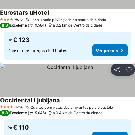
Eurostars uHotel
Ver preços
Hotel
Localização privilegiada no centro da cidade
Ver preços
4 Estrelas
8,8
Excelente
9.584
a 0.2 km de Centro da cidade
€ 123
De
Consulte os preços de
11 sites
Ver preços
Partilhar
Ad
Occidental Ljubljana
Ver preços
Hotel
Quartos com vistas deslumbrantes para o castelo
Ver preço
4 Estrelas
8,8
Excelente
5.646
a 0.4 km de Centro da cidade
€ 110
De