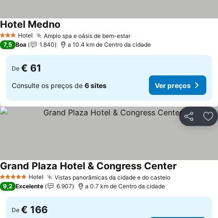
Hotel Medno
Ver preços
Hotel
Amplo spa e oásis de bem-estar
Ver preços
3 Estrelas
7,5
Boa
1.840
a 10.4 km de Centro da cidade
€ 61
De
Consulte os preços de
6 sites
Ver preços
Partilhar
Ad
Grand Plaza Hotel & Congress Center
Ver preços
Hotel
Vistas panorâmicas da cidade e do castelo
Ver preços
5 Estrelas
9,2
Excelente
6.907
a 0.7 km de Centro da cidade
€ 166
De