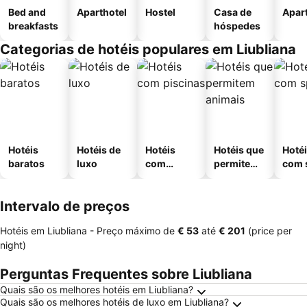
Bed and
Aparthotel
Hostel
Casa de
Apar
breakfasts
hóspedes
Categorias de hotéis populares em Liubliana
Hotéis
Hotéis de
Hotéis
Hotéis que
Hoté
baratos
luxo
com
permitem
com 
piscinas
animais
Intervalo de preços
Hotéis em Liubliana -
Preço máximo
de
‎€ 53
até
‎€ 201
(price per
night)
Perguntas Frequentes sobre Liubliana
Quais são os melhores hotéis em Liubliana?
Quais são os melhores hotéis de luxo em Liubliana?