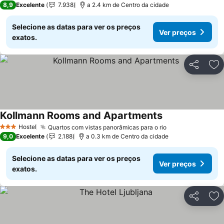
8,9
Excelente
7.938
a 2.4 km de Centro da cidade
Selecione as datas para ver os preços
Ver preços
exatos.
Partilhar
Ad
Kollmann Rooms and Apartments
Ver preços
Hostel
Quartos com vistas panorâmicas para o rio
Ver preços
3 Estrelas
9,0
Excelente
2.188
a 0.3 km de Centro da cidade
Selecione as datas para ver os preços
Ver preços
exatos.
Partilhar
Ad