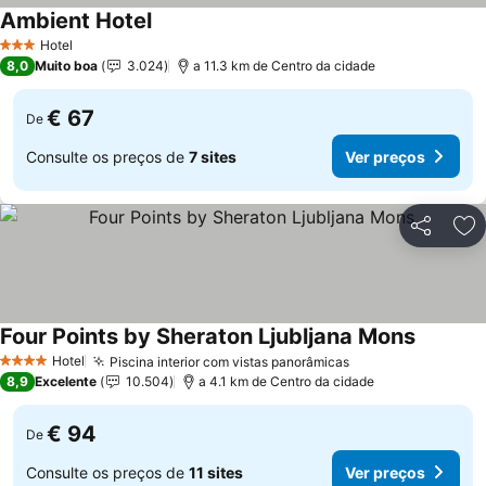
Ambient Hotel
Ver preços
Hotel
3 Estrelas
8,0
Muito boa
3.024
a 11.3 km de Centro da cidade
€ 67
De
Consulte os preços de
7 sites
Ver preços
Partilhar
Ad
Four Points by Sheraton Ljubljana Mons
Ver preç
Hotel
Piscina interior com vistas panorâmicas
Ver preços
4 Estrelas
8,9
Excelente
10.504
a 4.1 km de Centro da cidade
€ 94
De
Consulte os preços de
11 sites
Ver preços