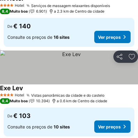
Ver preços
Hotel
Serviços de massagem relaxantes disponíveis
Ver preços
4 Estrelas
8,4
Muito boa
6.901
a 2.3 km de Centro da cidade
€ 140
De
Consulte os preços de
16 sites
Ver preços
Partilhar
Ad
Exe Lev
Ver preços
Hotel
Vistas panorâmicas da cidade e do castelo
Ver preços
4 Estrelas
8,4
Muito boa
10.394
a 0.6 km de Centro da cidade
€ 103
De
Consulte os preços de
10 sites
Ver preços