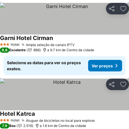
Partilhar
Ad
Garni Hotel Cirman
Ver preços
Hotel
Ampla seleção de canais IPTV
Ver preços
3 Estrelas
8,6
Excelente
886
a 9.7 km de Centro da cidade
Selecione as datas para ver os preços
Ver preços
exatos.
Partilhar
Ad
Hotel Katrca
Ver preços
Hotel
Aluguer de bicicletas no local para explorar
Ver preços
3 Estrelas
7,9
Boa
2.516
a 1.6 km de Centro da cidade