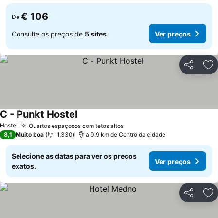
€ 106
De
Consulte os preços de
5 sites
Ver preços
Partilhar
Ad
C - Punkt Hostel
Ver preços
Hostel
Quartos espaçosos com tetos altos
Ver preços
8,1
Muito boa
1.330
a 0.9 km de Centro da cidade
Selecione as datas para ver os preços
Ver preços
exatos.
Partilhar
Ad