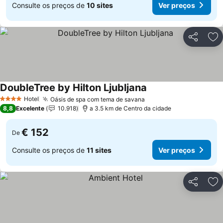
Consulte os preços de
10 sites
Ver preços
Partilhar
Ad
DoubleTree by Hilton Ljubljana
Ver preços
Hotel
Oásis de spa com tema de savana
Ver preços
4 Estrelas
8,8
Excelente
10.918
a 3.5 km de Centro da cidade
€ 152
De
Consulte os preços de
11 sites
Ver preços
Partilhar
Ad