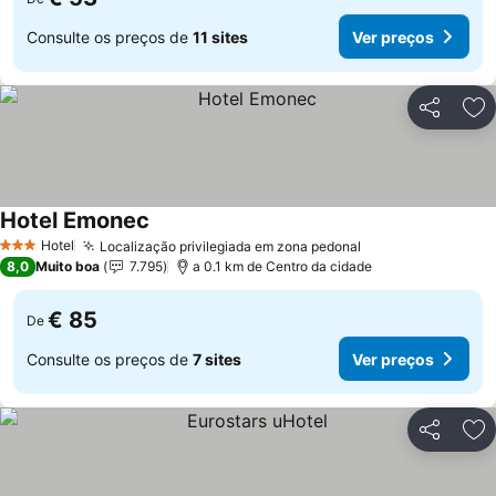
Consulte os preços de
11 sites
Ver preços
Partilhar
Ad
Hotel Emonec
Ver preços
Hotel
Localização privilegiada em zona pedonal
Ver preços
3 Estrelas
8,0
Muito boa
7.795
a 0.1 km de Centro da cidade
€ 85
De
Consulte os preços de
7 sites
Ver preços
Partilhar
Ad