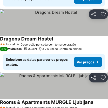
Partilhar
Ad
Dragons Dream Hostel
Ver preços
Hostel
Decoração pensada com tema de dragão
Ver preços
2 Estrelas
8,0
Muito boa
3.312
a 2.5 km de Centro da cidade
Selecione as datas para ver os preços
Ver preços
exatos.
Partilhar
Ad
Rooms & Apartments MURGLE Ljubljana
Ver pre
Hostel
Quartos com vista para a cidade ou jardim