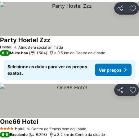
Partilhar
Ad
Party Hostel Zzz
Ver preços
Hostel
Atmosfera social animada
Ver preços
8,3
Muito boa
1.504
a 0.5 km de Centro da cidade
Selecione as datas para ver os preços
Ver preços
exatos.
Partilhar
Ad
One66 Hotel
Ver preços
Hotel
Centro de fitness bem equipado
Ver preços
4 Estrelas
9,5
Excelente
6.298
a 3.2 km de Centro da cidade