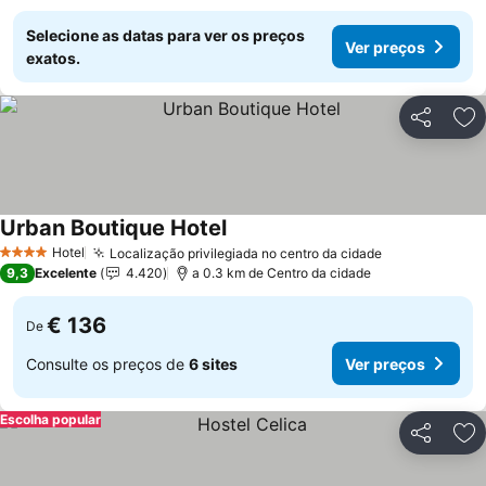
Selecione as datas para ver os preços
Ver preços
exatos.
Partilhar
Ad
Urban Boutique Hotel
Ver preços
Hotel
Localização privilegiada no centro da cidade
Ver preços
4 Estrelas
9,3
Excelente
4.420
a 0.3 km de Centro da cidade
€ 136
De
Consulte os preços de
6 sites
Ver preços
Escolha popular
Partilhar
Ad