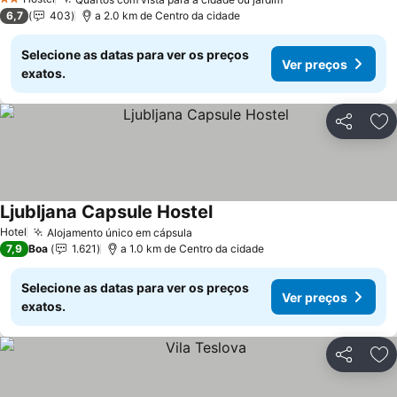
Ver preços
2 Estrelas
6,7
403
a 2.0 km de Centro da cidade
Selecione as datas para ver os preços
Ver preços
exatos.
Partilhar
Ad
Ljubljana Capsule Hostel
Ver preços
Hotel
Alojamento único em cápsula
Ver preços
7,9
Boa
1.621
a 1.0 km de Centro da cidade
Selecione as datas para ver os preços
Ver preços
exatos.
Partilhar
Ad