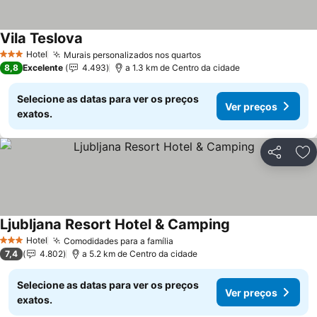
Vila Teslova
Ver preços
Hotel
Murais personalizados nos quartos
Ver preços
3 Estrelas
8,8
Excelente
4.493
a 1.3 km de Centro da cidade
Selecione as datas para ver os preços
Ver preços
exatos.
Partilhar
Ad
Ljubljana Resort Hotel & Camping
Ver preços
Hotel
Comodidades para a família
Ver preços
3 Estrelas
7,4
4.802
a 5.2 km de Centro da cidade
Selecione as datas para ver os preços
Ver preços
exatos.