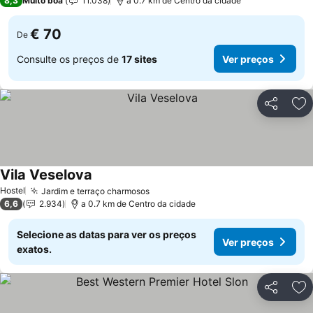
8,3
Muito boa
11.038
a 0.7 km de Centro da cidade
€ 70
De
Consulte os preços de
17 sites
Ver preços
Partilhar
Ad
Vila Veselova
Ver preços
Hostel
Jardim e terraço charmosos
Ver preços
6,6
2.934
a 0.7 km de Centro da cidade
Selecione as datas para ver os preços
Ver preços
exatos.
Partilhar
Ad