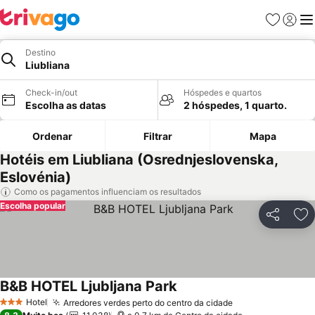
Favoritos
Iniciar
Me
Destino
Liubliana
Check-in/out
Hóspedes e quartos
Escolha as datas
2 hóspedes, 1 quarto.
Ordenar
Filtrar
Mapa
Hotéis em Liubliana (Osrednjeslovenska,
Eslovénia)
Como os pagamentos influenciam os resultados
Escolha popular
Partilhar
Ad
B&B HOTEL Ljubljana Park
Ver preços
Hotel
Arredores verdes perto do centro da cidade
Ver preços
3 Estrelas