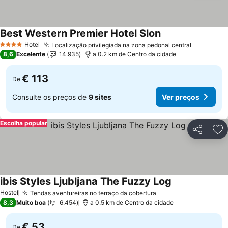
Best Western Premier Hotel Slon
Ver preços
Hotel
Localização privilegiada na zona pedonal central
Ver preç
4 Estrelas
8,6
Excelente
14.935
a 0.2 km de Centro da cidade
€ 113
De
Consulte os preços de
9 sites
Ver preços
Escolha popular
Partilhar
Ad
ibis Styles Ljubljana The Fuzzy Log
Ver preços
Hostel
Tendas aventureiras no terraço da cobertura
Ver preços
8,3
Muito boa
6.454
a 0.5 km de Centro da cidade
€ 53
De