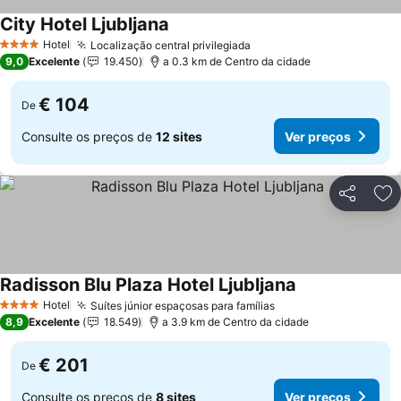
City Hotel Ljubljana
Ver preços
Hotel
Localização central privilegiada
Ver preços
4 Estrelas
9,0
Excelente
19.450
a 0.3 km de Centro da cidade
€ 104
De
Consulte os preços de
12 sites
Ver preços
Partilhar
Ad
Radisson Blu Plaza Hotel Ljubljana
Ver preços
Hotel
Suítes júnior espaçosas para famílias
Ver preços
4 Estrelas
8,9
Excelente
18.549
a 3.9 km de Centro da cidade
€ 201
De
Consulte os preços de
8 sites
Ver preços