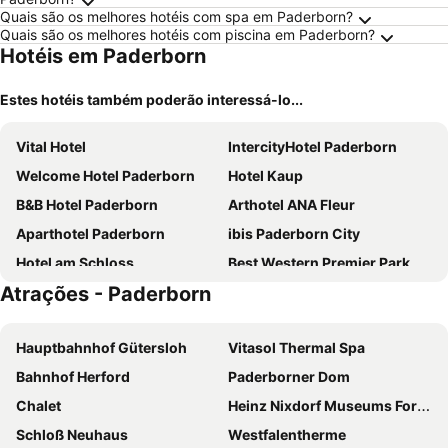
Quais são os melhores hotéis com spa em Paderborn?
Quais são os melhores hotéis com piscina em Paderborn?
Hotéis em Paderborn
Estes hotéis também poderão interessá-lo...
Vital Hotel
IntercityHotel Paderborn
Welcome Hotel Paderborn
Hotel Kaup
B&B Hotel Paderborn
Arthotel ANA Fleur
Aparthotel Paderborn
ibis Paderborn City
Hotel am Schloss
Best Western Premier Park Hotel & Spa
Atrações - Paderborn
Das Hotel am Park Bad Driburg
Hauptbahnhof Gütersloh
Vitasol Thermal Spa
Bahnhof Herford
Paderborner Dom
Chalet
Heinz Nixdorf Museums Forum
Schloß Neuhaus
Westfalentherme