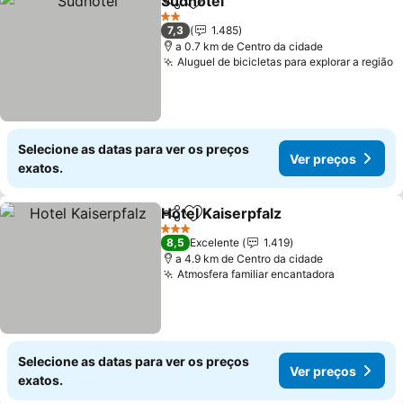
Südhotel
Partilhar
Adicionar aos favoritos
2 Estrelas
7,3
1.485
a 0.7 km de Centro da cidade
Aluguel de bicicletas para explorar a região
Selecione as datas para ver os preços
Ver preços
exatos.
Hotel Kaiserpfalz
Partilhar
Adicionar aos favoritos
3 Estrelas
8,5
Excelente
1.419
a 4.9 km de Centro da cidade
Atmosfera familiar encantadora
Selecione as datas para ver os preços
Ver preços
exatos.