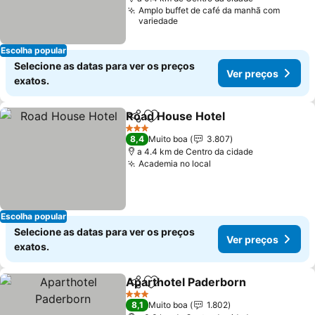
Amplo buffet de café da manhã com
variedade
Escolha popular
Selecione as datas para ver os preços
Ver preços
exatos.
Road House Hotel
Partilhar
Adicionar aos favoritos
3 Estrelas
8,4
Muito boa
3.807
a 4.4 km de Centro da cidade
Academia no local
Escolha popular
Selecione as datas para ver os preços
Ver preços
exatos.
Aparthotel Paderborn
Partilhar
Adicionar aos favoritos
3 Estrelas
8,1
Muito boa
1.802