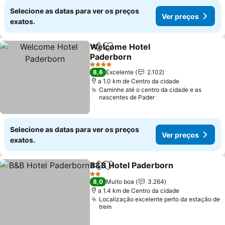
Selecione as datas para ver os preços
Ver preços
exatos.
Welcome Hotel
Partilhar
Adicionar aos favoritos
Paderborn
4 Estrelas
8,6
Excelente
2.102
a 1.0 km de Centro da cidade
Caminhe até o centro da cidade e as
nascentes de Pader
Selecione as datas para ver os preços
Ver preços
exatos.
B&B Hotel Paderborn
Partilhar
Adicionar aos favoritos
2 Estrelas
8,0
Muito boa
3.264
a 1.4 km de Centro da cidade
Localização excelente perto da estação de
trem