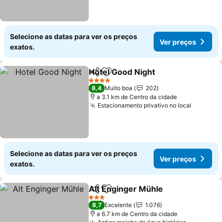
Selecione as datas para ver os preços
Ver preços
exatos.
Hotel Good Night
Partilhar
Adicionar aos favoritos
4 Estrelas
8,4
Muito boa
202
a 3.1 km de Centro da cidade
Estacionamento privativo no local
Selecione as datas para ver os preços
Ver preços
exatos.
Alt Enginger Mühle
Partilhar
Adicionar aos favoritos
3 Estrelas
8,7
Excelente
1.076
a 6.7 km de Centro da cidade