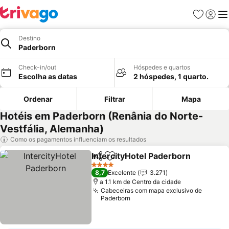
Favoritos
Iniciar
Me
Destino
Paderborn
Check-in/out
Hóspedes e quartos
Escolha as datas
2 hóspedes, 1 quarto.
Ordenar
Filtrar
Mapa
Hotéis em Paderborn (Renânia do Norte-
Vestfália, Alemanha)
Como os pagamentos influenciam os resultados
IntercityHotel Paderborn
Partilhar
Adicionar aos favoritos
4 Estrelas
8,7
Excelente
3.271
a 1.1 km de Centro da cidade
Cabeceiras com mapa exclusivo de
Paderborn