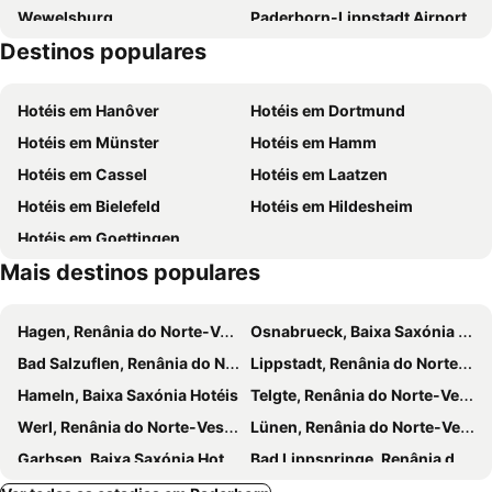
Wewelsburg
Paderborn-Lippstadt Airport
Destinos populares
Stiftung Kloster Dalheim
Gräflicher Park
Externsteine
Bilsteinhöhle
Hotéis em Hanôver
Hotéis em Dortmund
Usseln
Leineweber
Hotéis em Münster
Hotéis em Hamm
Weser-Therme Bad Karlshafen
Four Seasons Park
Hotéis em Cassel
Hotéis em Laatzen
Huelsmann
Hermannsdenkmal
Hotéis em Bielefeld
Hotéis em Hildesheim
Soester Weihnachtsmarkt
Hotéis em Goettingen
Mais destinos populares
Hagen, Renânia do Norte-Vestfália Hotéis
Osnabrueck, Baixa Saxónia Hotéis
Bad Salzuflen, Renânia do Norte-Vestfália Hotéis
Lippstadt, Renânia do Norte-Vestfália Hotéis
Hameln, Baixa Saxónia Hotéis
Telgte, Renânia do Norte-Vestfália Hotéis
Werl, Renânia do Norte-Vestfália Hotéis
Lünen, Renânia do Norte-Vestfália Hotéis
Garbsen, Baixa Saxónia Hotéis
Bad Lippspringe, Renânia do Norte-Vestfália Hotéis
Detmold, Renânia do Norte-Vestfália Hotéis
Bad Arolsen, Hesse Hotéis