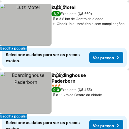
Lutz Motel
Partilhar
Adicionar aos favoritos
8,7
Excelente
660
a 3.8 km de Centro da cidade
Check-in automático e sem complicações
Escolha popular
Selecione as datas para ver os preços
Ver preços
exatos.
Boardinghouse
Partilhar
Adicionar aos favoritos
Paderborn
3 Estrelas
9,0
Excelente
455
a 1.1 km de Centro da cidade
Escolha popular
Selecione as datas para ver os preços
Ver preços
exatos.