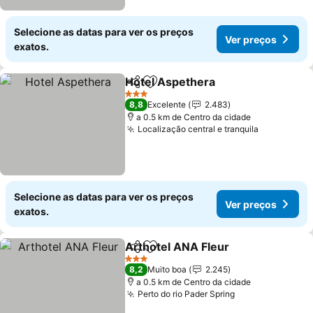
Selecione as datas para ver os preços
Ver preços
exatos.
Hotel Aspethera
Partilhar
Adicionar aos favoritos
3 Estrelas
8,8
Excelente
2.483
a 0.5 km de Centro da cidade
Localização central e tranquila
Selecione as datas para ver os preços
Ver preços
exatos.
Arthotel ANA Fleur
Partilhar
Adicionar aos favoritos
3 Estrelas
8,2
Muito boa
2.245
a 0.5 km de Centro da cidade
Perto do rio Pader Spring