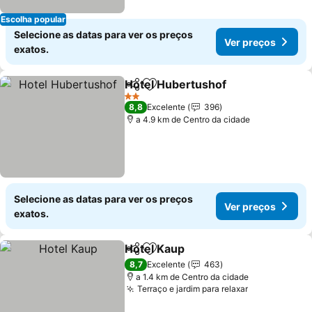
Escolha popular
Selecione as datas para ver os preços
Ver preços
exatos.
Hotel Hubertushof
Partilhar
Adicionar aos favoritos
2 Estrelas
8,8
Excelente
396
a 4.9 km de Centro da cidade
Selecione as datas para ver os preços
Ver preços
exatos.
Hotel Kaup
Partilhar
Adicionar aos favoritos
8,7
Excelente
463
a 1.4 km de Centro da cidade
Terraço e jardim para relaxar