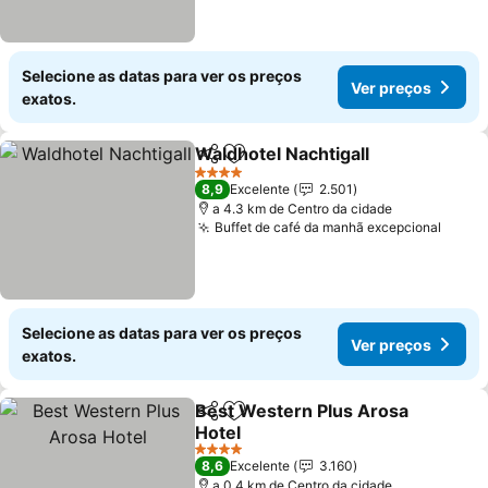
Selecione as datas para ver os preços
Ver preços
exatos.
Waldhotel Nachtigall
Partilhar
Adicionar aos favoritos
4 Estrelas
8,9
Excelente
2.501
a 4.3 km de Centro da cidade
Buffet de café da manhã excepcional
Selecione as datas para ver os preços
Ver preços
exatos.
Best Western Plus Arosa
Partilhar
Adicionar aos favoritos
Hotel
4 Estrelas
8,6
Excelente
3.160
a 0.4 km de Centro da cidade