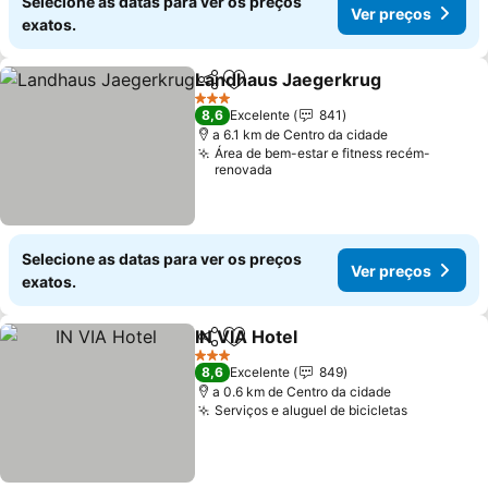
Selecione as datas para ver os preços
Ver preços
exatos.
Landhaus Jaegerkrug
Partilhar
Adicionar aos favoritos
3 Estrelas
8,6
Excelente
841
a 6.1 km de Centro da cidade
Área de bem-estar e fitness recém-
renovada
Selecione as datas para ver os preços
Ver preços
exatos.
IN VIA Hotel
Partilhar
Adicionar aos favoritos
3 Estrelas
8,6
Excelente
849
a 0.6 km de Centro da cidade
Serviços e aluguel de bicicletas