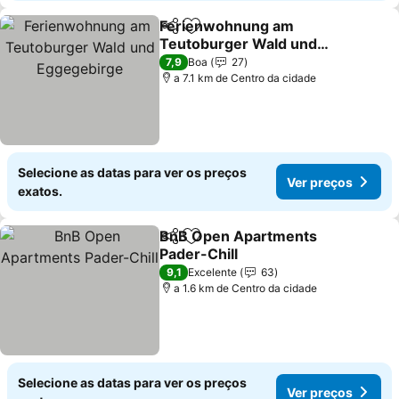
Ferienwohnung am
Partilhar
Adicionar aos favoritos
Teutoburger Wald und
Eggegebirge
7,9
Boa
27
a 7.1 km de Centro da cidade
Selecione as datas para ver os preços
Ver preços
exatos.
BnB Open Apartments
Partilhar
Adicionar aos favoritos
Pader-Chill
9,1
Excelente
63
a 1.6 km de Centro da cidade
Selecione as datas para ver os preços
Ver preços