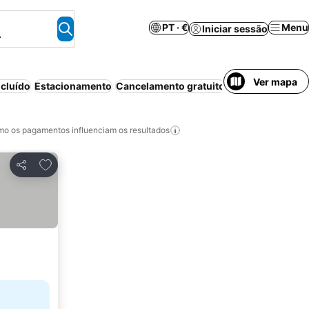
PT · €
Menu
Iniciar sessão
.
Ver mapa
cluído
Estacionamento
Cancelamento gratuito
Ar condicionado
o os pagamentos influenciam os resultados
Adicionar aos favoritos
Partilhar