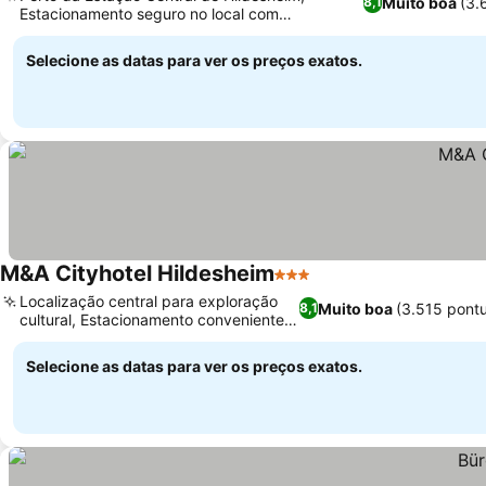
Muito boa
(3.
8,1
Estacionamento seguro no local com
carregamento para veículos elétricos
Selecione as datas para ver os preços exatos.
M&A Cityhotel Hildesheim
3 Estrelas
Localização central para exploração
Muito boa
(3.515 pont
8,1
cultural, Estacionamento conveniente
no local
Selecione as datas para ver os preços exatos.