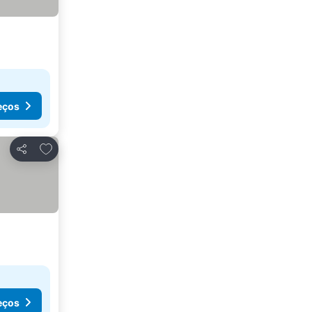
eços
Adicionar aos favoritos
Partilhar
eços