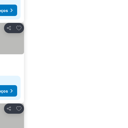
eços
Adicionar aos favoritos
Partilhar
eços
Adicionar aos favoritos
Partilhar