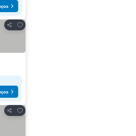
eços
Adicionar aos favoritos
Partilhar
eços
Adicionar aos favoritos
Partilhar