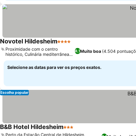
Novotel Hildesheim
4 Estrelas
Proximidade com o centro
Muito boa
(4.504 pontuaçõ
8,1
histórico, Culinária mediterrânea
no Sültino
Selecione as datas para ver os preços exatos.
Escolha popular
B&B Hotel Hildesheim
3 Estrelas
Perto da Estação Central de Hildesheim,