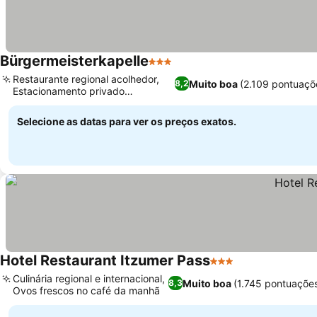
Bürgermeisterkapelle
3 Estrelas
Restaurante regional acolhedor,
Muito boa
(2.109 pontuaçõ
8,2
Estacionamento privado
conveniente
Selecione as datas para ver os preços exatos.
Hotel Restaurant Itzumer Pass
3 Estrelas
Culinária regional e internacional,
Muito boa
(1.745 pontuaçõe
8,3
Ovos frescos no café da manhã