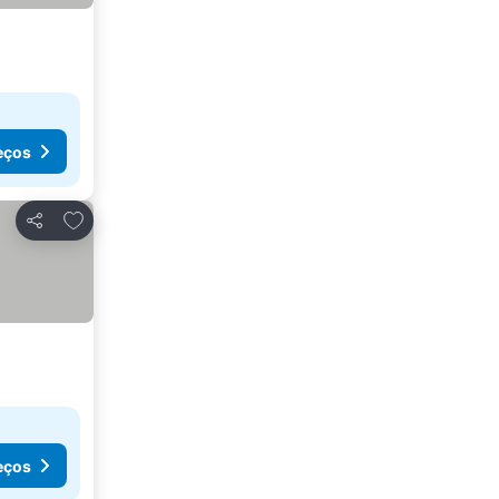
eços
Adicionar aos favoritos
Partilhar
eços