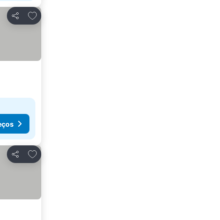
Adicionar aos favoritos
Partilhar
eços
Adicionar aos favoritos
Partilhar