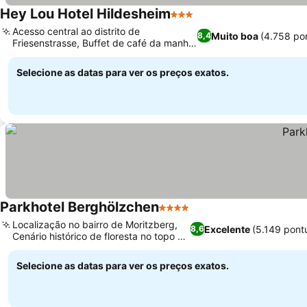
Hey Lou Hotel Hildesheim
3 Estrelas
Acesso central ao distrito de
Muito boa
(4.758 po
8,4
Friesenstrasse, Buffet de café da manhã
continental variado
Selecione as datas para ver os preços exatos.
Parkhotel Berghölzchen
4 Estrelas
Localização no bairro de Moritzberg,
Excelente
(5.149 pont
8,6
Cenário histórico de floresta no topo da
colina
Selecione as datas para ver os preços exatos.