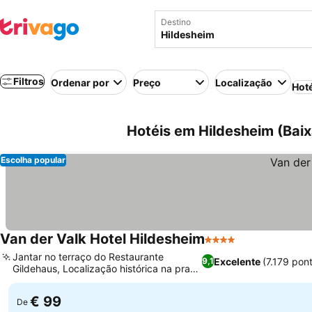
Destino
Filtros
Ordenar por
Preço
Localização
Hot
Hotéis em Hildesheim (Bai
Escolha popular
Van der Valk Hotel Hildesheim
4 Estrelas
Jantar no terraço do Restaurante
Excelente
(7.179 pon
9,1
Gildehaus, Localização histórica na praça
do mercado
€ 99
De