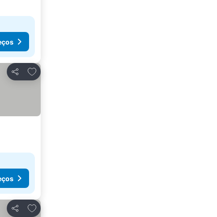
eços
Adicionar aos favoritos
Partilhar
eços
Adicionar aos favoritos
Partilhar