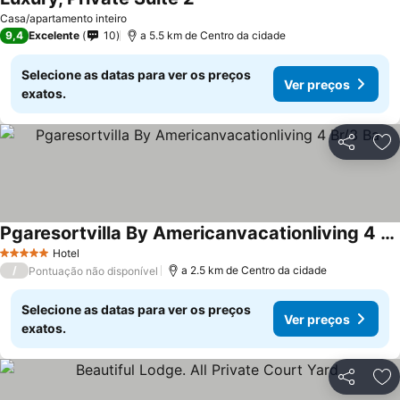
Casa/apartamento inteiro
9,4
Excelente
10
a 5.5 km de Centro da cidade
Selecione as datas para ver os preços
Ver preços
exatos.
Partilhar
Ad
Pgaresortvilla By Americanvacationliving 4 Br/3 Ba
Hotel
5 Estrelas
/
a 2.5 km de Centro da cidade
Pontuação não disponível
Selecione as datas para ver os preços
Ver preços
exatos.
Partilhar
Ad