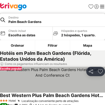
Favoritos
Iniciar
Me
Destino
Palm Beach Gardens
Check-in/out
Hóspedes e quartos
Escolha as datas
2 hóspedes, 1 quarto.
Ordenar
Filtrar
Mapa
Hotéis em Palm Beach Gardens (Flórida,
Estados Unidos da América)
Como os pagamentos influenciam os resultados
Escolha popular
Partilhar
Ad
Best Western Plus Palm Beach Gardens Hotel & Suites And Conference Ct
Hotel
Localização conveniente perto de atrações
3 Estrelas