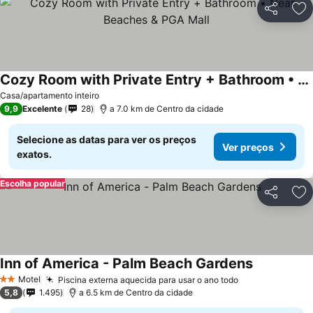
Partilhar
Ad
Cozy Room with Private Entry + Bathroom • Near Beaches & PGA Mall
Casa/apartamento inteiro
9,9
Excelente
28
a 7.0 km de Centro da cidade
Selecione as datas para ver os preços
Ver preços
exatos.
Escolha popular
Partilhar
Ad
Inn of America - Palm Beach Gardens
Motel
Piscina externa aquecida para usar o ano todo
2 Estrelas
5,8
1.495
a 6.5 km de Centro da cidade