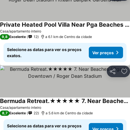
Private Heated Pool Villa Near Pga Beaches Waterpark Roger Dean Stadium Fitteam Ballpark Gardens Mall
Casa/apartamento inteiro
9,8
Excelente
12
a 6.1 km de Centro da cidade
Selecione as datas para ver os preços
Ver preços
exatos.
Partilhar
Ad
Bermuda Retreat.★★★★★ 7. Near Beaches / Pga / Downtown / Roger Dean Stadium
Casa/apartamento inteiro
8,7
Excelente
22
a 5.6 km de Centro da cidade
Selecione as datas para ver os preços
Ver preços