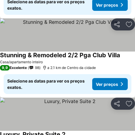
Selecione as datas para ver os preços
Ver preços
exatos.
Partilhar
Ad
Stunning & Remodeled 2/2 Pga Club Villa
Casa/apartamento inteiro
9,9
Excelente
98
a 2.1 km de Centro da cidade
Selecione as datas para ver os preços
Ver preços
exatos.
Partilhar
Ad
Luxury, Private Suite 2