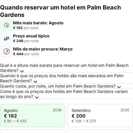
ment
Quando reservar um hotel em Palm Beach
Gardens
Mês mais barato: Agosto
€ 192
por noite
Preço anual típico
€ 246
por noite
Mês de maior procura: Março
€ 444
por noite
Perguntas Frequentes sobre Palm Beach Gar
Qual é a altura mais barata para reservar um hotel em Palm Beach
Gardens?
Quando é que os preços dos hotéis são mais elevados em Palm
Beach Gardens?
Quanto custa, por noite, um hotel em Palm Beach Gardens?
Como é que os preços dos hotéis em Palm Beach Gardens variam
ao longo do ano?
Agosto
2026
Setembro
2026
€ 192
€ 200
€ 85
—
€ 455
€ 138
—
€ 275