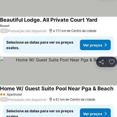
Beautiful Lodge. All Private Court Yard
Resort
/
a 17.1 km de Centro da cidade
Pontuação não disponível
Selecione as datas para ver os preços
Ver preços
exatos.
Partilhar
Ad
Home W/ Guest Suite Pool Near Pga & Beach
Aparthotel
2 Estrelas
/
a 6.1 km de Centro da cidade
Pontuação não disponível
Selecione as datas para ver os preços
Ver preços
exatos.