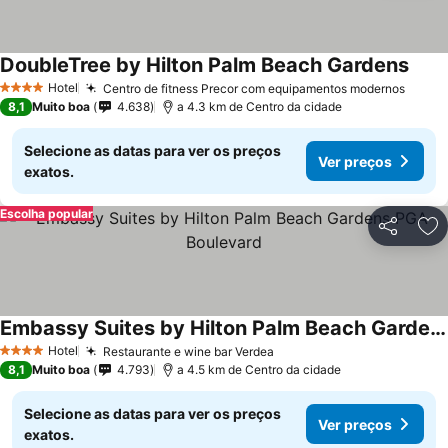
DoubleTree by Hilton Palm Beach Gardens
Hotel
Centro de fitness Precor com equipamentos modernos
4 Estrelas
8,1
Muito boa
4.638
a 4.3 km de Centro da cidade
Selecione as datas para ver os preços
Ver preços
exatos.
Escolha popular
Partilhar
Ad
Embassy Suites by Hilton Palm Beach Gardens PGA Boulevard
Hotel
Restaurante e wine bar Verdea
4 Estrelas
8,1
Muito boa
4.793
a 4.5 km de Centro da cidade
Selecione as datas para ver os preços
Ver preços
exatos.