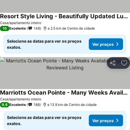
Resort Style Living - Beautifully Updated Luxury Condo.
Casa/apartamento inteiro
10
Excelente
148
a 2.5 km de Centro da cidade
Selecione as datas para ver os preços
Ver preços
exatos.
Partilhar
Ad
Marriotts Ocean Pointe - Many Weeks Available Highest Reviewed Listing
Casa/apartamento inteiro
9,6
Excelente
188
a 13.9 km de Centro da cidade
Selecione as datas para ver os preços
Ver preços
exatos.