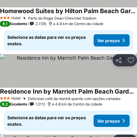
Homewood Suites by Hilton Palm Beach Gardens
Hotel
Perto do Roger Dean Chevrolet Stadium
3 Estrelas
9,1
Excelente
2.729
a 4.9 km de Centro da cidade
Selecione as datas para ver os preços
Ver preços
exatos.
Partilhar
Ad
Residence Inn by Marriott Palm Beach Gardens
Hotel
Delicioso café da manhã quente com opções variadas
3 Estrelas
9,2
Excelente
1.211
a 4.8 km de Centro da cidade
Selecione as datas para ver os preços
Ver preços
exatos.