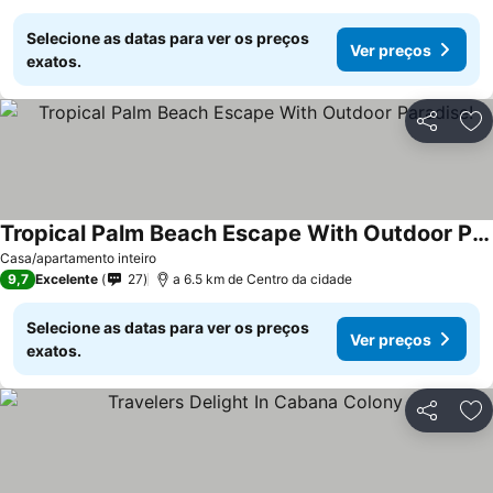
Selecione as datas para ver os preços
Ver preços
exatos.
Partilhar
Ad
Tropical Palm Beach Escape With Outdoor Paradise!
Casa/apartamento inteiro
9,7
Excelente
27
a 6.5 km de Centro da cidade
Selecione as datas para ver os preços
Ver preços
exatos.
Partilhar
Ad