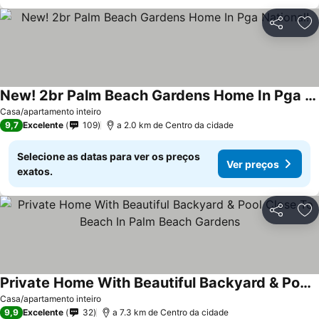
Partilhar
Ad
New! 2br Palm Beach Gardens Home In Pga National!
Casa/apartamento inteiro
9,7
Excelente
109
a 2.0 km de Centro da cidade
Selecione as datas para ver os preços
Ver preços
exatos.
Partilhar
Ad
Private Home With Beautiful Backyard & Pool Close To Beach In Palm Beach Gardens
Casa/apartamento inteiro
9,9
Excelente
32
a 7.3 km de Centro da cidade