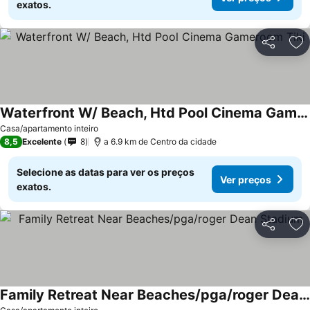
exatos.
Partilhar
Ad
Waterfront W/ Beach, Htd Pool Cinema Gameroom Tiki
Casa/apartamento inteiro
8,5
Excelente
8
a 6.9 km de Centro da cidade
Selecione as datas para ver os preços
Ver preços
exatos.
Partilhar
Ad
Family Retreat Near Beaches/pga/roger Dean Stadium