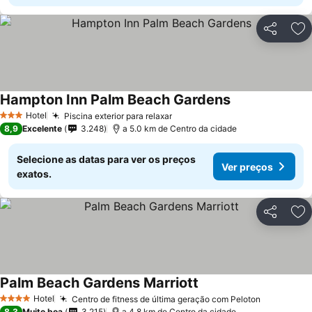
Partilhar
Ad
Hampton Inn Palm Beach Gardens
Hotel
Piscina exterior para relaxar
3 Estrelas
8,9
Excelente
3.248
a 5.0 km de Centro da cidade
Selecione as datas para ver os preços
Ver preços
exatos.
Partilhar
Ad
Palm Beach Gardens Marriott
Hotel
Centro de fitness de última geração com Peloton
4 Estrelas
8,3
Muito boa
3.215
a 4.8 km de Centro da cidade