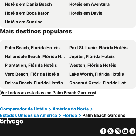
Hotéis em Dania Beach
Hotéis em Aventura
WoodSpring Suites West Palm Beach
Hilton West Palm Beach
Hotéis em Boca Raton
Hotéis em Davie
Studio 6 West Palm Beach
Courtyard by Marriott West Palm Beach Airport
Hotéis em Sunrise
Delta Hotels by Marriott West Palm Beach
Hotel The Chesterfield Palm Beach
Mais destinos populares
Palm Beach, Flórida Hotéis
Port St. Lucie, Flórida Hotéis
Hallandale Beach, Flórida Hotéis
Jupiter, Flórida Hotéis
Plantation, Flórida Hotéis
Weston, Flórida Hotéis
Vero Beach, Flórida Hotéis
Lake Worth, Flórida Hotéis
Delray Beach, Flórida Hotéis
Coconut Creek, Flórida Hotéis
Juno Beach, Flórida Hotéis
Coral Springs, Flórida Hotéis
Ver todas as estadias em Palm Beach Gardens
Miramar, Flórida Hotéis
Stuart, Flórida Hotéis
Comparador de Hotéis
América do Norte
Tamarac, Flórida Hotéis
Riviera Beach, Flórida Hotéis
Estados Unidos da América
Flórida
Palm Beach Gardens
Boynton Beach, Flórida Hotéis
Fort Pierce, Flórida Hotéis
Pembroke Pines, Flórida Hotéis
Singer Island, Flórida Hotéis
Facebook
Twitter
Insta
Yo
Orlando, Flórida Hotéis
Lake Buena Vista, Flórida Hotéis