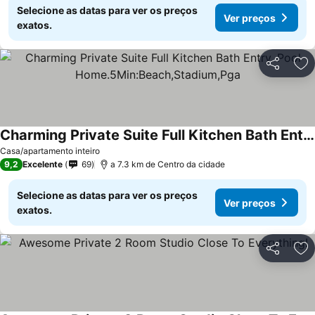
Selecione as datas para ver os preços
Ver preços
exatos.
Partilhar
Ad
Charming Private Suite Full Kitchen Bath Entry. Pool Home.5Min:Beach,Stadium,Pga
Casa/apartamento inteiro
9,2
Excelente
69
a 7.3 km de Centro da cidade
Selecione as datas para ver os preços
Ver preços
exatos.
Partilhar
Ad