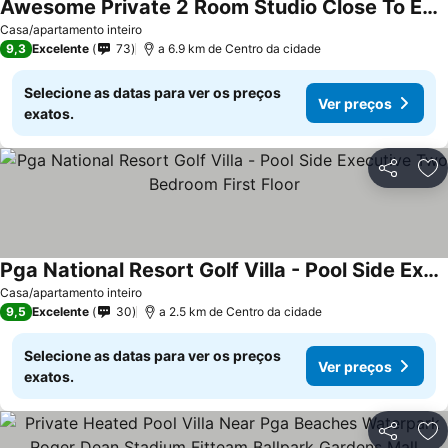
Awesome Private 2 Room Studio Close To Everything!
Casa/apartamento inteiro
9,3
Excelente
73
a 6.9 km de Centro da cidade
Selecione as datas para ver os preços
Ver preços
exatos.
Partilhar
Ad
Pga National Resort Golf Villa - Pool Side Executive Two Bedroom First Floor
Casa/apartamento inteiro
9,5
Excelente
30
a 2.5 km de Centro da cidade
Selecione as datas para ver os preços
Ver preços
exatos.
Partilhar
Ad