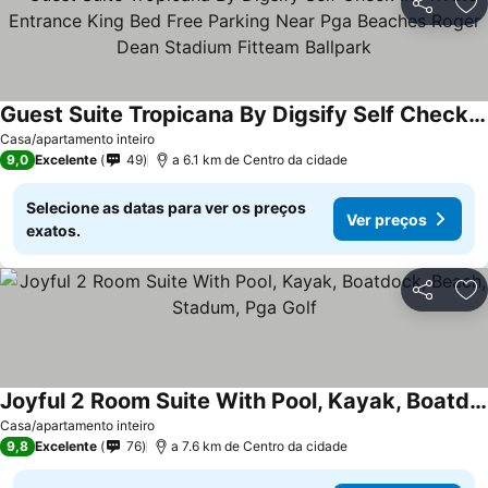
Partilhar
Ad
Guest Suite Tropicana By Digsify Self Check In Private Entrance King Bed Free Parking Near Pga Beaches Roger Dean Stadium Fitteam Ballpark
Casa/apartamento inteiro
9,0
Excelente
49
a 6.1 km de Centro da cidade
Selecione as datas para ver os preços
Ver preços
exatos.
Partilhar
Ad
Joyful 2 Room Suite With Pool, Kayak, Boatdock, Beach, Stadum, Pga Golf
Casa/apartamento inteiro
9,8
Excelente
76
a 7.6 km de Centro da cidade