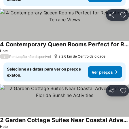
Partilhar
Ad
4 Contemporary Queen Rooms Perfect for Relaxation & Terrace Views
Hotel
/
a 2.6 km de Centro da cidade
Pontuação não disponível
Selecione as datas para ver os preços
Ver preços
exatos.
Partilhar
Ad
2 Garden Cottage Suites Near Coastal Adventures + Florida Sunshine Activities
Hotel