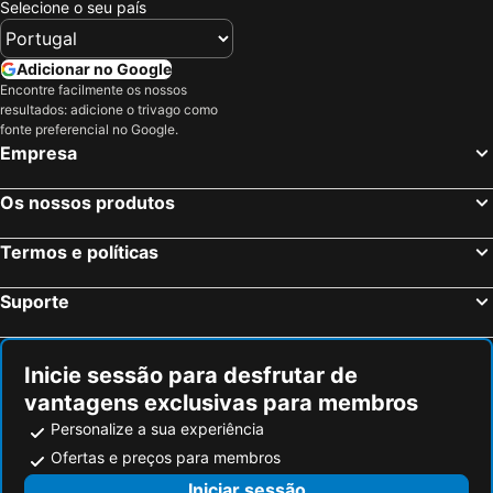
Selecione o seu país
Kissimmee, Flórida Hotéis
Bay Lake, Flórida Hotéis
Celebration, Flórida Hotéis
Tampa, Flórida Hotéis
Adicionar no Google
Encontre facilmente os nossos
Davenport, Flórida Hotéis
Ridge, Maryland ou Marilândia Hotéis
resultados: adicione o trivago como
Winter Haven, Flórida Hotéis
Nova Iorque, Nova York Hotéis
fonte preferencial no Google.
Empresa
Miami Beach, Flórida Hotéis
Miami, Flórida Hotéis
Las Vegas, Nevada Hotéis
Los Angeles, Califórnia Hotéis
Os nossos produtos
Chicago, Ilinóis Hotéis
Boston, Massachusetts Hotéis
Termos e políticas
Suporte
Inicie sessão para desfrutar de
vantagens exclusivas para membros
Personalize a sua experiência
Ofertas e preços para membros
Iniciar sessão