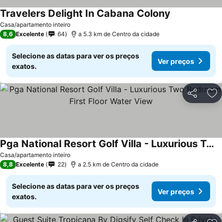
Travelers Delight In Cabana Colony
Casa/apartamento inteiro
8,6
Excelente
64
a 5.3 km de Centro da cidade
Selecione as datas para ver os preços
Ver preços
exatos.
Partilhar
Ad
Pga National Resort Golf Villa - Luxurious Two Bedroom First Floor Water View
Casa/apartamento inteiro
8,8
Excelente
22
a 2.5 km de Centro da cidade
Selecione as datas para ver os preços
Ver preços
exatos.