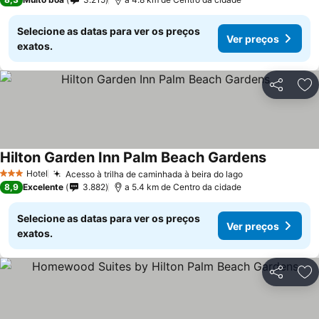
Selecione as datas para ver os preços
Ver preços
exatos.
Partilhar
Ad
Hilton Garden Inn Palm Beach Gardens
Hotel
Acesso à trilha de caminhada à beira do lago
3 Estrelas
8,9
Excelente
3.882
a 5.4 km de Centro da cidade
Selecione as datas para ver os preços
Ver preços
exatos.
Partilhar
Ad