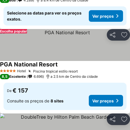
7,7
Boa
4.289
a 8.4 km de Centro da cidade
Selecione as datas para ver os preços
Ver preços
exatos.
Escolha popular
Partilhar
Ad
PGA National Resort
Hotel
Piscina tropical estilo resort
5 Estrelas
8,5
Excelente
6.696
a 2.5 km de Centro da cidade
€ 157
De
Consulte os preços de
8 sites
Ver preços
Partilhar
Ad