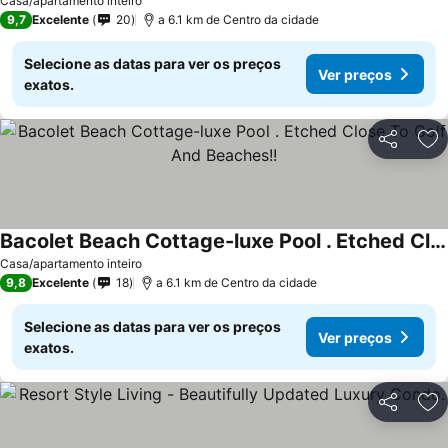
Casa/apartamento inteiro
9,7
Excelente
20
a 6.1 km de Centro da cidade
Selecione as datas para ver os preços
Ver preços
exatos.
Partilhar
Ad
Bacolet Beach Cottage-luxe Pool . Etched Close To Golf And Beaches!!
Casa/apartamento inteiro
9,8
Excelente
18
a 6.1 km de Centro da cidade
Selecione as datas para ver os preços
Ver preços
exatos.
Partilhar
Ad