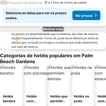
/
a 2.6 km de Centro da cidade
Pontuação não disponível
Selecione as datas para ver os preços
Ver preços
exatos.
Mostrar mais
Os preços e a disponibilidade que recebemos dos sites de reserva
mudam frequentemente. Como tal, pode haver diferenças entre as
ofertas que consulta no trivago e os preços que estão disponíveis
nos sites de reserva.
Categorias de hotéis populares em Palm
Beach Gardens
Hotéis
Hotéis
Hotéis que
Hotéis na
Hoté
baratos
com
permitem
praia
com
piscinas
animais
esta