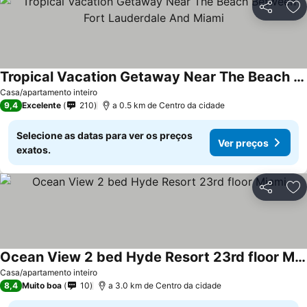
Partilhar
Ad
Tropical Vacation Getaway Near The Beach Between Fort Lauderdale And Miami
Casa/apartamento inteiro
9,4
Excelente
210
a 0.5 km de Centro da cidade
Selecione as datas para ver os preços
Ver preços
exatos.
Partilhar
Ad
Ocean View 2 bed Hyde Resort 23rd floor Miami
Casa/apartamento inteiro
8,4
Muito boa
10
a 3.0 km de Centro da cidade