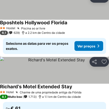
Partilhar
Ad
Bposhtels Hollywood Florida
Hostel
Piscina ao ar livre
2 Estrelas
6,1
629
a 2.2 km de Centro da cidade
Selecione as datas para ver os preços
Ver preços
exatos.
Partilhar
Ad
Richard's Motel Extended Stay
Hotel
Charme de uma propriedade antiga da Flórida
2 Estrelas
8,1
Muito boa
1.713
a 1.1 km de Centro da cidade
€ 61
De