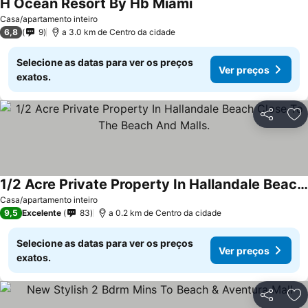
H Ocean Resort By Hb Miami
Casa/apartamento inteiro
6,8
9
a 3.0 km de Centro da cidade
Selecione as datas para ver os preços
Ver preços
exatos.
Partilhar
Ad
1/2 Acre Private Property In Hallandale Beach Close To The Beach And Malls.
Casa/apartamento inteiro
9,5
Excelente
83
a 0.2 km de Centro da cidade
Selecione as datas para ver os preços
Ver preços
exatos.
Partilhar
Ad