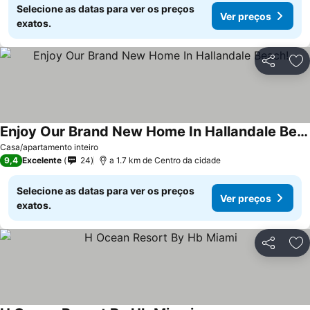
Selecione as datas para ver os preços
Ver preços
exatos.
Partilhar
Ad
Enjoy Our Brand New Home In Hallandale Beach!
Casa/apartamento inteiro
9,4
Excelente
24
a 1.7 km de Centro da cidade
Selecione as datas para ver os preços
Ver preços
exatos.
Partilhar
Ad