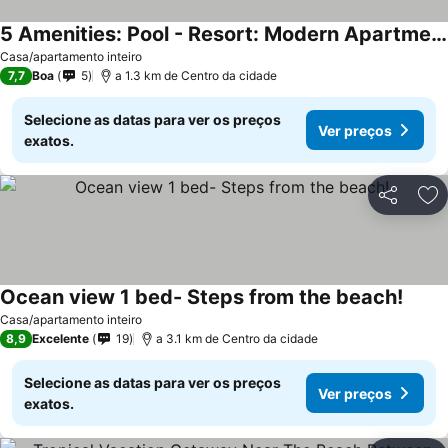
5 Amenities: Pool - Resort: Modern Apartment 2 Br 2 Br
Casa/apartamento inteiro
7,7
Boa
5
a 1.3 km de Centro da cidade
Selecione as datas para ver os preços
Ver preços
exatos.
Partilhar
Ad
Ocean view 1 bed- Steps from the beach!
Casa/apartamento inteiro
8,9
Excelente
19
a 3.1 km de Centro da cidade
Selecione as datas para ver os preços
Ver preços
exatos.