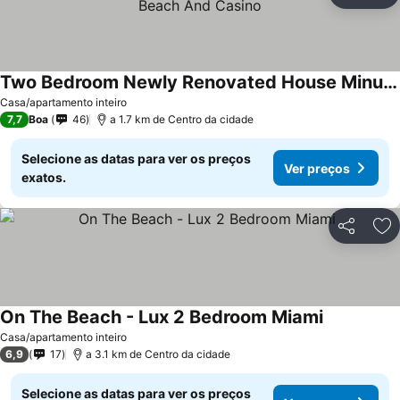
Ad
Two Bedroom Newly Renovated House Minutes From Beach And Casino
Casa/apartamento inteiro
7,7
Boa
46
a 1.7 km de Centro da cidade
Selecione as datas para ver os preços
Ver preços
exatos.
Partilhar
Ad
On The Beach - Lux 2 Bedroom Miami
Casa/apartamento inteiro
6,9
17
a 3.1 km de Centro da cidade
Selecione as datas para ver os preços