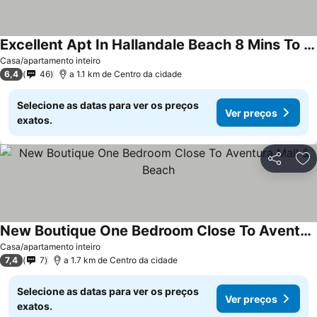
Excellent Apt In Hallandale Beach 8 Mins To Beach
Casa/apartamento inteiro
6,4
46
a 1.1 km de Centro da cidade
Selecione as datas para ver os preços
Ver preços
exatos.
Partilhar
Ad
New Boutique One Bedroom Close To Aventura Mall & Beach
Casa/apartamento inteiro
7,4
7
a 1.7 km de Centro da cidade
Selecione as datas para ver os preços
Ver preços
exatos.