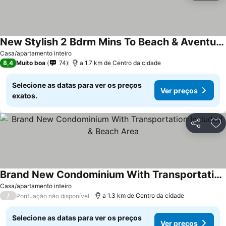
New Stylish 2 Bdrm Mins To Beach & Aventura Mall
Casa/apartamento inteiro
8,4
Muito boa
74
a 1.7 km de Centro da cidade
Selecione as datas para ver os preços
Ver preços
exatos.
Partilhar
Ad
Brand New Condominium With Transportation Included & Beach Area
Casa/apartamento inteiro
/
a 1.3 km de Centro da cidade
Pontuação não disponível
Selecione as datas para ver os preços
Ver preços