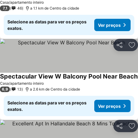
Casa/apartamento inteiro
7,1
46
a 1.1 km de Centro da cidade
Selecione as datas para ver os preços
Ver preços
exatos.
Partilhar
Ad
Spectacular View W Balcony Pool Near Beach
Casa/apartamento inteiro
6,9
13
a 2.6 km de Centro da cidade
Selecione as datas para ver os preços
Ver preços
exatos.
Partilhar
Ad