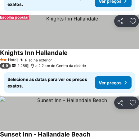
Ver preços
exatos.
Escolha popular
Partilhar
Ad
Knights Inn Hallandale
Hotel
Piscina exterior
2 Estrelas
4,9
2.286
a 2.2 km de Centro da cidade
Selecione as datas para ver os preços
Ver preços
exatos.
Partilhar
Ad
Sunset Inn - Hallandale Beach