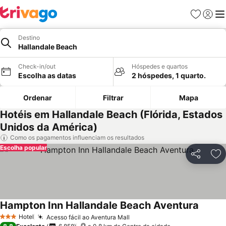
Favoritos
Iniciar
Me
Destino
Hallandale Beach
Check-in/out
Hóspedes e quartos
Escolha as datas
2 hóspedes, 1 quarto.
Ordenar
Filtrar
Mapa
Hotéis em Hallandale Beach (Flórida, Estados
Unidos da América)
Como os pagamentos influenciam os resultados
Escolha popular
Partilhar
Ad
Hampton Inn Hallandale Beach Aventura
Hotel
Acesso fácil ao Aventura Mall
3 Estrelas