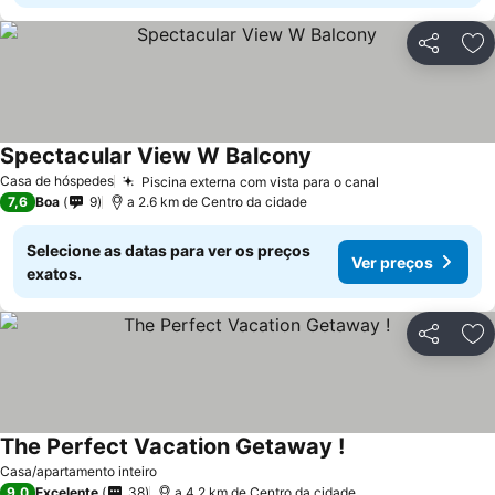
Partilhar
Ad
Spectacular View W Balcony
Casa de hóspedes
Piscina externa com vista para o canal
7,6
Boa
9
a 2.6 km de Centro da cidade
Selecione as datas para ver os preços
Ver preços
exatos.
Partilhar
Ad
The Perfect Vacation Getaway !
Casa/apartamento inteiro
9,0
Excelente
38
a 4.2 km de Centro da cidade