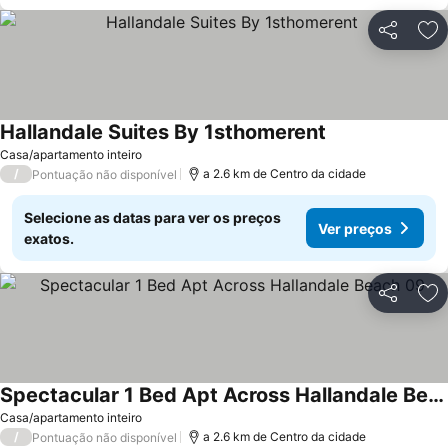
Partilhar
Ad
Hallandale Suites By 1sthomerent
Casa/apartamento inteiro
/
a 2.6 km de Centro da cidade
Pontuação não disponível
Selecione as datas para ver os preços
Ver preços
exatos.
Partilhar
Ad
Spectacular 1 Bed Apt Across Hallandale Beach 09
Casa/apartamento inteiro
/
a 2.6 km de Centro da cidade
Pontuação não disponível