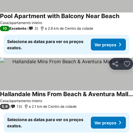
Pool Apartment with Balcony Near Beach
Casa/apartamento inteiro
10
Excelente
3
a 2.6 km de Centro da cidade
Selecione as datas para ver os preços
Ver preços
exatos.
Partilhar
Ad
Hallandale Mins From Beach & Aventura Mall Hn01
Casa/apartamento inteiro
5,9
13
a 2.1 km de Centro da cidade
Selecione as datas para ver os preços
Ver preços
exatos.