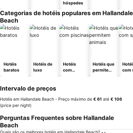
hóspedes
Categorias de hotéis populares em Hallandale
Beach
Hotéis
Hotéis de
Hotéis
Hotéis que
Hoté
baratos
luxo
com
permitem
com 
piscinas
animais
Intervalo de preços
Hotéis em Hallandale Beach -
Preço máximo
de
‎€ 61
até
‎€ 106
(price per night)
Perguntas Frequentes sobre Hallandale
Beach
Quais são os melhores hotéis em Hallandale Beach?