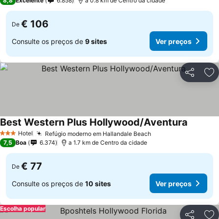
8,8
Excelente
6.858
a 0.8 km de Centro da cidade
€ 106
De
Consulte os preços de
9 sites
Ver preços
Partilhar
Ad
Best Western Plus Hollywood/Aventura
Hotel
Refúgio moderno em Hallandale Beach
3 Estrelas
7,5
Boa
6.374
a 1.7 km de Centro da cidade
€ 77
De
Consulte os preços de
10 sites
Ver preços
Escolha popular