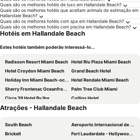
Quais são os melhores hotéis de luxo em Hallandale Beach?
Quais são os melhores hotéis que aceitam animais de estimação em
Hallandale Beach?
Quais são os melhores hotéis com spa em Hallandale Beach?
Quais são os melhores hotéis com piscina em Hallandale Beach?
Hotéis em Hallandale Beach
Estes hotéis também poderão interessá-lo...
Radisson Resort Miami Beach
Hotel Riu Plaza Miami Beach
Hotel Croydon Miami Beach
Grand Beach Hotel
Holiday Inn Miami Beach-oceanfront By Ihg
Hotel Rendale Miami Beach
Sherry Frontenac Oceanfront Hotel
Palm Tree Club Miami
Circa 39 Hotel By Ihg
Collins Hotel
Atrações - Hallandale Beach
Cadillac Hotel & Beach Club, Autograph Collection
Seaside All Suites Hotel
Ramada Plaza by Wyndham Marco Polo Beach Resort
Beachside All Suites Hotel
South Beach
Aeroporto Internacional de Miami
MB Hotel, Trademark Collection by Wyndham
Broadmore Miami Beach
Brickell
Fort Lauderdale - Hollywood International Airport
Hotel Trouvail Miami Beach
The Palms Hotel & Spa