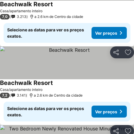
Beachwalk Resort
Casa/apartamento inteiro
7,0
3.213
a 2.6 km de Centro da cidade
Selecione as datas para ver os preços
Ver preços
exatos.
Partilhar
Ad
Beachwalk Resort
Casa/apartamento inteiro
7,2
3.141
a 2.6 km de Centro da cidade
Selecione as datas para ver os preços
Ver preços
exatos.
Partilhar