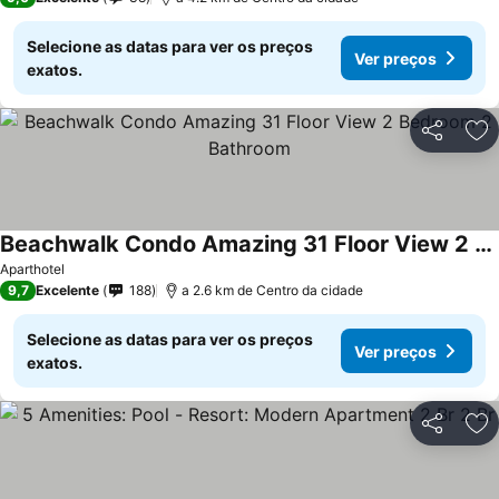
Selecione as datas para ver os preços
Ver preços
exatos.
Partilhar
Ad
Beachwalk Condo Amazing 31 Floor View 2 Bedroom 2 Bathroom
Aparthotel
9,7
Excelente
188
a 2.6 km de Centro da cidade
Selecione as datas para ver os preços
Ver preços
exatos.
Partilhar
Ad