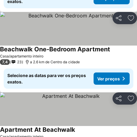
exatos.
Partilhar
Ad
Beachwalk One-Bedroom Apartment
Casa/apartamento inteiro
7,4
23
a 2.6 km de Centro da cidade
Selecione as datas para ver os preços
Ver preços
exatos.
Partilhar
Ad
Apartment At Beachwalk
Casa/apartamento inteiro