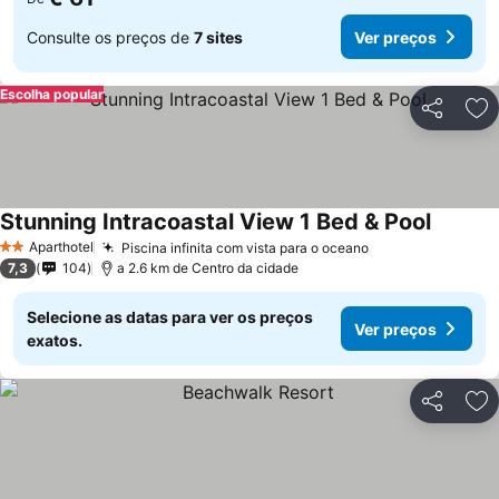
Consulte os preços de
7 sites
Ver preços
Escolha popular
Partilhar
Ad
Stunning Intracoastal View 1 Bed & Pool
Aparthotel
Piscina infinita com vista para o oceano
2 Estrelas
7,3
104
a 2.6 km de Centro da cidade
Selecione as datas para ver os preços
Ver preços
exatos.
Partilhar
Ad