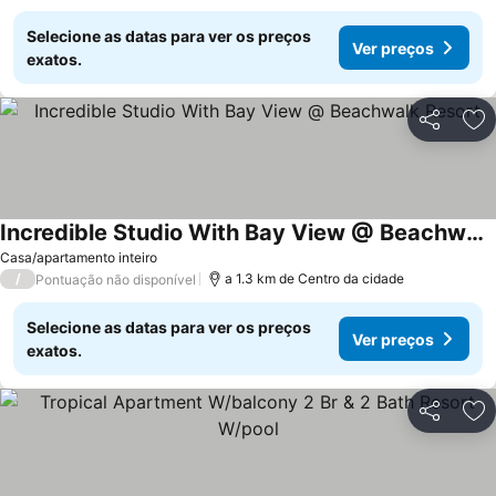
Selecione as datas para ver os preços
Ver preços
exatos.
Partilhar
Ad
Incredible Studio With Bay View @ Beachwalk Resort
Casa/apartamento inteiro
/
a 1.3 km de Centro da cidade
Pontuação não disponível
Selecione as datas para ver os preços
Ver preços
exatos.
Partilhar
Ad