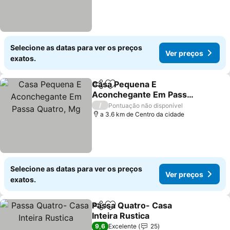
Selecione as datas para ver os preços
Ver preços
exatos.
Casa Pequena E
Partilhar
Adicionar aos favoritos
Aconchegante Em Passa
Quatro, Mg
Ver preços
/
Pontuação não disponível
a 3.6 km de Centro da cidade
Selecione as datas para ver os preços
Ver preços
exatos.
Passa Quatro- Casa
Partilhar
Adicionar aos favoritos
Inteira Rustica
Ver preços
9,6
Excelente
25