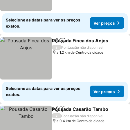
Selecione as datas para ver os preços
Ver preços
exatos.
Pousada Finca dos Anjos
Partilhar
Adicionar aos favoritos
V
/
Pontuação não disponível
a 1.2 km de Centro da cidade
Selecione as datas para ver os preços
Ver preços
exatos.
Pousada Casarão Tambo
Partilhar
Adicionar aos favoritos
V
/
Pontuação não disponível
a 0.4 km de Centro da cidade