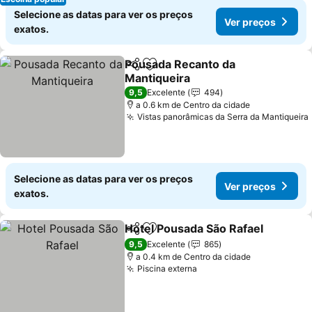
Selecione as datas para ver os preços
Ver preços
exatos.
Pousada Recanto da
Partilhar
Adicionar aos favoritos
Mantiqueira
Ver preços
9,5
Excelente
494
a 0.6 km de Centro da cidade
Vistas panorâmicas da Serra da Mantiqueira
Selecione as datas para ver os preços
Ver preços
exatos.
Hotel Pousada São Rafael
Partilhar
Adicionar aos favoritos
9,5
Excelente
865
a 0.4 km de Centro da cidade
Piscina externa
Ver preços