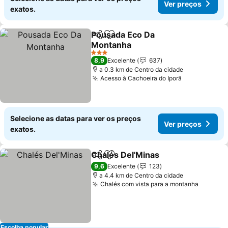
Ver preços
exatos.
Pousada Eco Da
Partilhar
Adicionar aos favoritos
Montanha
Ver preços
3 Estrelas
8,9
Excelente
637
a 0.3 km de Centro da cidade
Acesso à Cachoeira do Iporã
Ver preços
Selecione as datas para ver os preços
Ver preços
exatos.
Chalés Del'Minas
Partilhar
Adicionar aos favoritos
Ver preç
9,6
Excelente
123
a 4.4 km de Centro da cidade
Chalés com vista para a montanha
Ver pre
Escolha popular