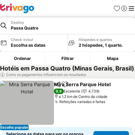
Favoritos
Iniciar
Me
Destino
Passa Quatro
Check-in/out
Hóspedes e quartos
Escolha as datas
2 hóspedes, 1 quarto.
Ordenar
Filtrar
Mapa
Hotéis em Passa Quatro (Minas Gerais, Brasil)
Como os pagamentos influenciam os resultados
Mira Serra Parque Hotel
Partilhar
Adicionar aos favoritos
Ve
9,6
Excelente
4.739
a 1.2 km de Centro da cidade
Refeições variadas e fartas
Ver preços
Escolha popular
Selecione as datas para ver os preços