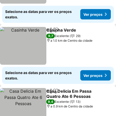
Selecione as datas para ver os preços
Ver preços
exatos.
Casinha Verde
Partilhar
Adicionar aos favoritos
Ver preços
9,7
Excelente
29
a 1.0 km de Centro da cidade
Selecione as datas para ver os preços
Ver preços
exatos.
Casa Delicia Em Passa
Partilhar
Adicionar aos favoritos
Quatro Ate 6 Pessoas
Ver preços
9,4
Excelente
13
a 0.9 km de Centro da cidade