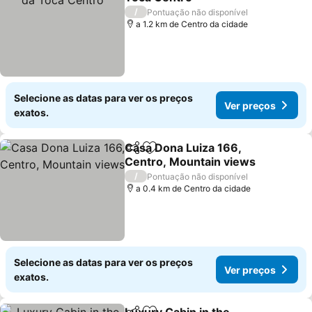
Ver preços
/
Pontuação não disponível
a 1.2 km de Centro da cidade
Selecione as datas para ver os preços
Ver preços
exatos.
Casa Dona Luiza 166,
Partilhar
Adicionar aos favoritos
Centro, Mountain views
Ver preços
/
Pontuação não disponível
a 0.4 km de Centro da cidade
Selecione as datas para ver os preços
Ver preços
exatos.