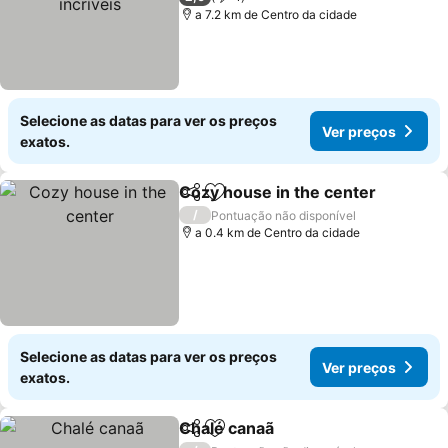
a 7.2 km de Centro da cidade
Selecione as datas para ver os preços
Ver preços
exatos.
Cozy house in the center
Partilhar
Adicionar aos favoritos
V
/
Pontuação não disponível
a 0.4 km de Centro da cidade
Selecione as datas para ver os preços
Ver preços
exatos.
Chalé canaã
Partilhar
Adicionar aos favoritos
Ver preços