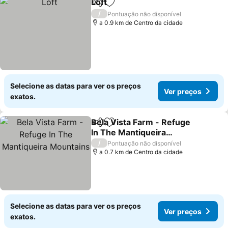
Loft
Partilhar
Adicionar aos favoritos
Ver preços
/
Pontuação não disponível
a 0.9 km de Centro da cidade
Selecione as datas para ver os preços
Ver preços
exatos.
Bela Vista Farm - Refuge
Partilhar
Adicionar aos favoritos
In The Mantiqueira
Mountains
Ver preços
/
Pontuação não disponível
a 0.7 km de Centro da cidade
Selecione as datas para ver os preços
Ver preços
exatos.