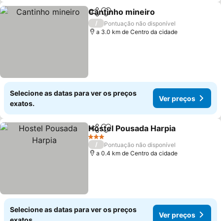
Cantinho mineiro
Partilhar
Adicionar aos favoritos
Ver preç
/
Pontuação não disponível
a 3.0 km de Centro da cidade
Selecione as datas para ver os preços
Ver preços
exatos.
Hostel Pousada Harpia
Partilhar
Adicionar aos favoritos
Ver
3 Estrelas
/
Pontuação não disponível
a 0.4 km de Centro da cidade
Selecione as datas para ver os preços
Ver preços
exatos.