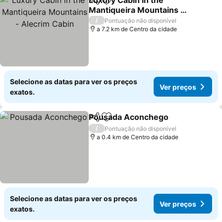
Luxury Cabin in the
Partilhar
Adicionar aos favoritos
Mantiqueira Mountains -
Alecrim Cabin
Ver preços
/
Pontuação não disponível
a 7.2 km de Centro da cidade
Selecione as datas para ver os preços
Ver preços
exatos.
Pousada Aconchego
Partilhar
Adicionar aos favoritos
Ver p
/
Pontuação não disponível
a 0.4 km de Centro da cidade
Selecione as datas para ver os preços
Ver preços
exatos.