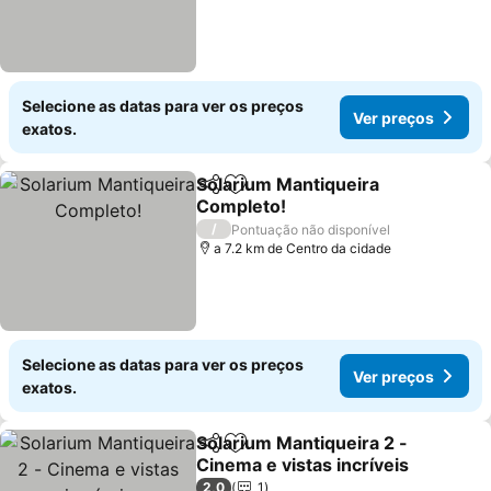
Selecione as datas para ver os preços
Ver preços
exatos.
Solarium Mantiqueira
Partilhar
Adicionar aos favoritos
Completo!
Ver preços
/
Pontuação não disponível
a 7.2 km de Centro da cidade
Selecione as datas para ver os preços
Ver preços
exatos.
Solarium Mantiqueira 2 -
Partilhar
Adicionar aos favoritos
Cinema e vistas incríveis
Ver preços
2,0
1