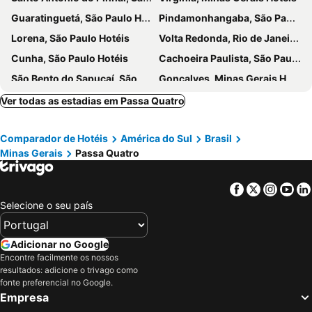
Guaratinguetá, São Paulo Hotéis
Pindamonhangaba, São Paulo Hotéis
Lorena, São Paulo Hotéis
Volta Redonda, Rio de Janeiro Hotéis
Cunha, São Paulo Hotéis
Cachoeira Paulista, São Paulo Hotéis
São Bento do Sapucaí, São Paulo Hotéis
Gonçalves, Minas Gerais Hotéis
Itajubá, Minas Gerais Hotéis
Bocaina de Minas, Minas Gerais Hotéis
Ver todas as estadias em Passa Quatro
Caxambu, Minas Gerais Hotéis
Cruzeiro, São Paulo Hotéis
Comparador de Hotéis
América do Sul
Brasil
Queluz, São Paulo Hotéis
Barra Mansa, Rio de Janeiro Hotéis
Minas Gerais
Passa Quatro
Três Corações, Minas Gerais Hotéis
Lambari, Minas Gerais Hotéis
Santa Rita do Sapucaí, Minas Gerais Hotéis
Potim, São Paulo Hotéis
Facebook
Twitter
Insta
Yo
Diamantina, Minas Gerais Hotéis
Serro, Minas Gerais Hotéis
Selecione o seu país
Augusto de Lima, Minas Gerais Hotéis
Rio de Janeiro, Rio de Janeiro Hotéis
São Paulo, São Paulo Hotéis
Fortaleza, Ceará Hotéis
Adicionar no Google
Encontre facilmente os nossos
Natal, Rio Grande do Norte Hotéis
Foz do Iguaçu, Paraná Hotéis
resultados: adicione o trivago como
Porto de Galinhas, Pernambuco Hotéis
Salvador, Bahia Hotéis
fonte preferencial no Google.
Empresa
Maceió, Alagoas Hotéis
Porto Seguro, Bahia Hotéis