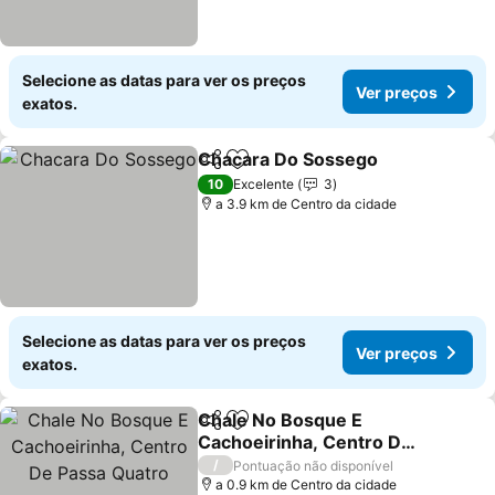
Selecione as datas para ver os preços
Ver preços
exatos.
Chacara Do Sossego
Partilhar
Adicionar aos favoritos
Ver p
10
Excelente
3
a 3.9 km de Centro da cidade
Selecione as datas para ver os preços
Ver preços
exatos.
Chale No Bosque E
Partilhar
Adicionar aos favoritos
Cachoeirinha, Centro De
Passa Quatro
Ver preços
/
Pontuação não disponível
a 0.9 km de Centro da cidade