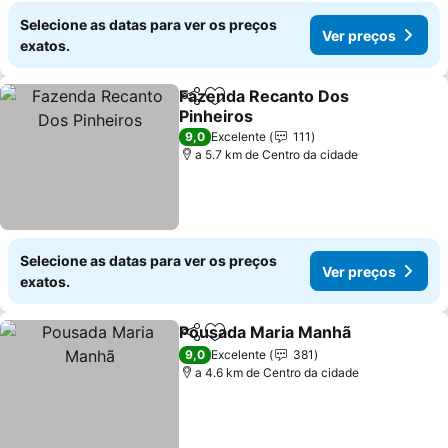
Selecione as datas para ver os preços
Ver preços
exatos.
Fazenda Recanto Dos
Partilhar
Adicionar aos favoritos
Pinheiros
Ver preços
9,0
Excelente
111
a 5.7 km de Centro da cidade
Selecione as datas para ver os preços
Ver preços
exatos.
Pousada Maria Manhã
Partilhar
Adicionar aos favoritos
Ver 
9,0
Excelente
381
a 4.6 km de Centro da cidade