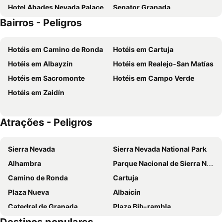
Hotel Abades Nevada Palace
Senator Granada
Bairros - Peligros
DWO Urban Granada
Meliá Granada
Barceló Carmen Granada
Futurotel Spa Garden
Hotéis em Camino de Ronda
Hotéis em Cartuja
Atenas Granada
Hotel Granada by Pierre & Vacances
Hotéis em Albayzín
Hotéis em Realejo-San Matías
Vincci Albayzin
Hotel Macià Cóndor
Hotéis em Sacromonte
Hotéis em Campo Verde
Porcel Sabica
Checkin Urban Nevada
Hotéis em Zaidín
Hotel Macià Monasterio de los Basilios
Eurostars San Anton
Catalonia Granada
B&B HOTEL Granada
Atrações - Peligros
Crisol Guadalupe
Áurea Washington Irving
Checkin Camino de Granada
Hotel Comfort Dauro 2
Sierra Nevada
Sierra Nevada National Park
Hotel Turia Granada
ibis Granada
Alhambra
Parque Nacional de Sierra Nevada
Hotel Andalucía Center
Eurostars Puerta Real
Camino de Ronda
Cartuja
Room Mate Leo, Granada
Hotel Macià Granada Five Senses Rooms & Suites
Plaza Nueva
Albaicín
Hotel Don Juan
Hotel Granada Center
Catedral de Granada
Plaza Bib-rambla
Sercotel Palacio de los Gamboa
Casual Ilbira Granada
Centro Comercial Neptuno
Albayzín