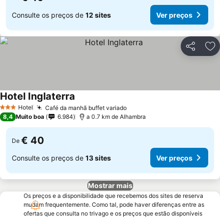
Consulte os preços de
12 sites
Ver preços
Partilhar
Ad
Hotel Inglaterra
Hotel
Café da manhã buffet variado
3 Estrelas
8,4
Muito boa
6.984
a 0.7 km de Alhambra
€ 40
De
Consulte os preços de
13 sites
Ver preços
Mostrar mais
Os preços e a disponibilidade que recebemos dos sites de reserva
mudam frequentemente. Como tal, pode haver diferenças entre as
ofertas que consulta no trivago e os preços que estão disponíveis