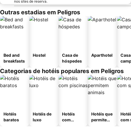
nos sites de reserva.
Outras estadias em Peligros
Bed and
Hostel
Casa de
Aparthotel
Casa
breakfasts
hóspedes
cam
Categorias de hotéis populares em Peligros
Hotéis
Hotéis de
Hotéis
Hotéis que
Hoté
baratos
luxo
com
permitem
com 
piscinas
animais