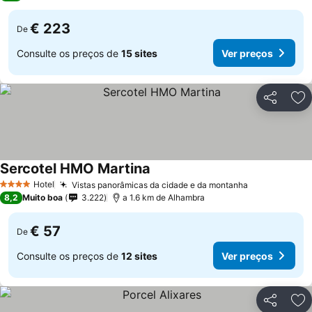
€ 223
De
Consulte os preços de
15 sites
Ver preços
Partilhar
Ad
Sercotel HMO Martina
Hotel
Vistas panorâmicas da cidade e da montanha
4 Estrelas
8,2
Muito boa
3.222
a 1.6 km de Alhambra
€ 57
De
Consulte os preços de
12 sites
Ver preços
Partilhar
Ad