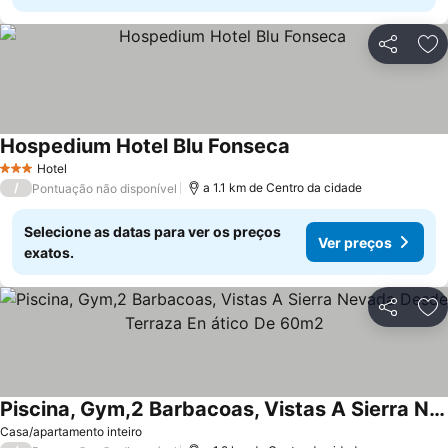
Partilhar
Ad
Hospedium Hotel Blu Fonseca
Hotel
3 Estrelas
/
a 1.1 km de Centro da cidade
Pontuação não disponível
Selecione as datas para ver os preços
Ver preços
exatos.
Partilhar
Ad
Piscina, Gym,2 Barbacoas, Vistas A Sierra Nevada Desde Terraza En ático De 60m2
Casa/apartamento inteiro