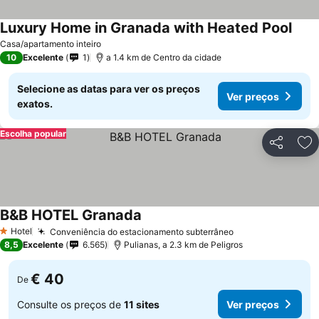
Luxury Home in Granada with Heated Pool
Casa/apartamento inteiro
10
Excelente
1
a 1.4 km de Centro da cidade
Selecione as datas para ver os preços
Ver preços
exatos.
Escolha popular
Partilhar
Ad
B&B HOTEL Granada
Hotel
Conveniência do estacionamento subterrâneo
1 Estrelas
8,5
Excelente
6.565
Pulianas, a 2.3 km de Peligros
€ 40
De
Consulte os preços de
11 sites
Ver preços