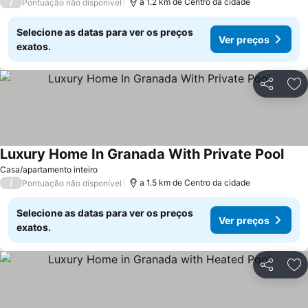
/
a 1.2 km de Centro da cidade
Pontuação não disponível
Selecione as datas para ver os preços
Ver preços
exatos.
Partilhar
Ad
Luxury Home In Granada With Private Pool
Casa/apartamento inteiro
/
a 1.5 km de Centro da cidade
Pontuação não disponível
Selecione as datas para ver os preços
Ver preços
exatos.
Partilhar
Ad