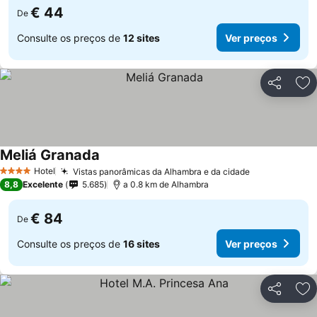
€ 44
De
Consulte os preços de
12 sites
Ver preços
Partilhar
Ad
Meliá Granada
Hotel
Vistas panorâmicas da Alhambra e da cidade
4 Estrelas
8,8
Excelente
5.685
a 0.8 km de Alhambra
€ 84
De
Consulte os preços de
16 sites
Ver preços
Partilhar
Ad