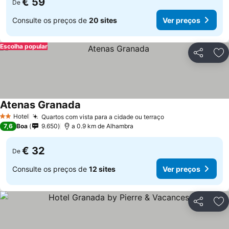
€ 59
De
Consulte os preços de
20 sites
Ver preços
Escolha popular
Partilhar
Ad
Atenas Granada
Hotel
Quartos com vista para a cidade ou terraço
2 Estrelas
7,6
Boa
9.650
a 0.9 km de Alhambra
€ 32
De
Consulte os preços de
12 sites
Ver preços
Partilhar
Ad