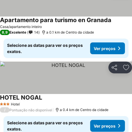
Apartamento para turismo en Granada
Casa/apartamento inteiro
8,9
Excelente
14
a 0.1 km de Centro da cidade
Selecione as datas para ver os preços
Ver preços
exatos.
Partilhar
Ad
HOTEL NOGAL
Hotel
3 Estrelas
/
a 0.4 km de Centro da cidade
Pontuação não disponível
Selecione as datas para ver os preços
Ver preços
exatos.