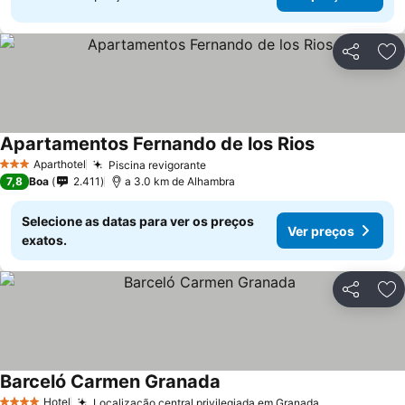
Partilhar
Ad
Apartamentos Fernando de los Rios
Aparthotel
Piscina revigorante
3 Estrelas
7,8
Boa
2.411
a 3.0 km de Alhambra
Selecione as datas para ver os preços
Ver preços
exatos.
Partilhar
Ad
Barceló Carmen Granada
Hotel
Localização central privilegiada em Granada