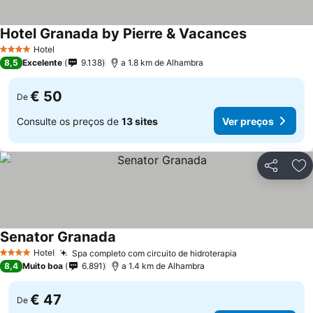
Hotel Granada by Pierre & Vacances
Hotel
4 Estrelas
8,5
Excelente
9.138
a 1.8 km de Alhambra
€ 50
De
Consulte os preços de
13 sites
Ver preços
Partilhar
Ad
Senator Granada
Hotel
Spa completo com circuito de hidroterapia
4 Estrelas
8,4
Muito boa
6.891
a 1.4 km de Alhambra
€ 47
De