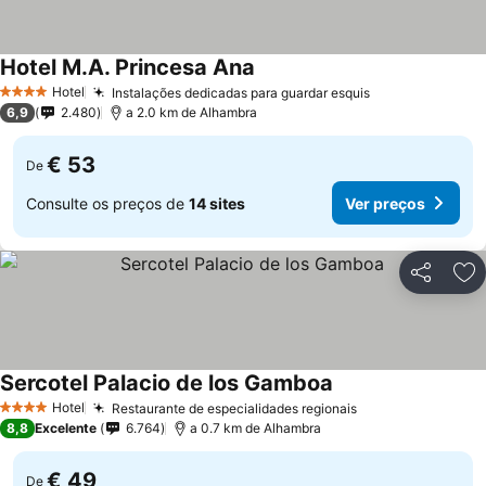
Hotel M.A. Princesa Ana
Hotel
Instalações dedicadas para guardar esquis
4 Estrelas
6,9
2.480
a 2.0 km de Alhambra
€ 53
De
Consulte os preços de
14 sites
Ver preços
Partilhar
Ad
Sercotel Palacio de los Gamboa
Hotel
Restaurante de especialidades regionais
4 Estrelas
8,8
Excelente
6.764
a 0.7 km de Alhambra
€ 49
De