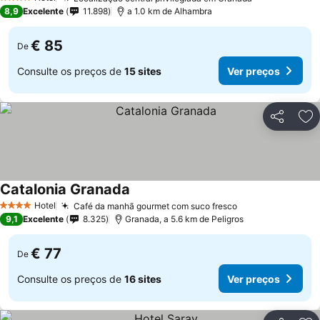
4 Estrelas
8,9
Excelente
11.898
a 1.0 km de Alhambra
€ 85
De
Consulte os preços de
15 sites
Ver preços
Partilhar
Ad
Catalonia Granada
Hotel
Café da manhã gourmet com suco fresco
4 Estrelas
9,1
Excelente
8.325
Granada, a 5.6 km de Peligros
€ 77
De
Consulte os preços de
16 sites
Ver preços