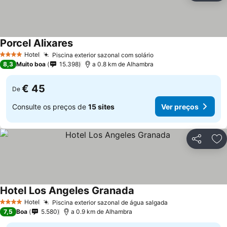
Porcel Alixares
Hotel
Piscina exterior sazonal com solário
4 Estrelas
8,3
Muito boa
15.398
a 0.8 km de Alhambra
€ 45
De
Consulte os preços de
15 sites
Ver preços
Partilhar
Ad
Hotel Los Angeles Granada
Hotel
Piscina exterior sazonal de água salgada
4 Estrelas
7,5
Boa
5.580
a 0.9 km de Alhambra