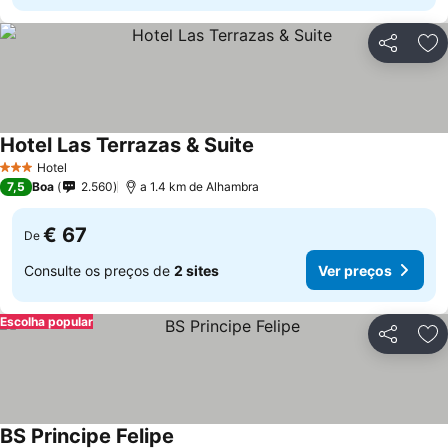
Partilhar
Ad
Hotel Las Terrazas & Suite
Hotel
3 Estrelas
7,5
Boa
2.560
a 1.4 km de Alhambra
€ 67
De
Consulte os preços de
2 sites
Ver preços
Escolha popular
Partilhar
Ad
BS Principe Felipe