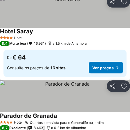
Partilhar
Ad
Hotel Saray
Hotel
4 Estrelas
8,4
Muito boa
16.931
a 1.5 km de Alhambra
€ 64
De
Consulte os preços de
16 sites
Ver preços
Partilhar
Ad
Parador de Granada
Hotel
Quartos com vista para o Generalife ou jardim
4 Estrelas
8,7
Excelente
8.463
a 0.2 km de Alhambra