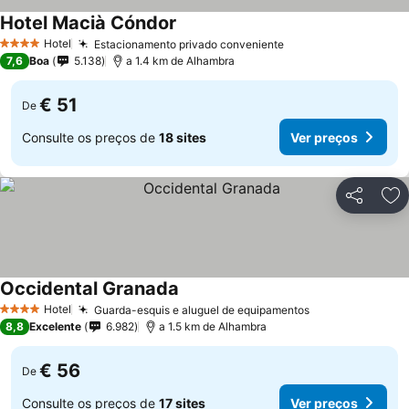
Hotel Macià Cóndor
Hotel
Estacionamento privado conveniente
4 Estrelas
7,6
Boa
5.138
a 1.4 km de Alhambra
€ 51
De
Consulte os preços de
18 sites
Ver preços
Partilhar
Ad
Occidental Granada
Hotel
Guarda-esquis e aluguel de equipamentos
4 Estrelas
8,8
Excelente
6.982
a 1.5 km de Alhambra
€ 56
De
Consulte os preços de
17 sites
Ver preços