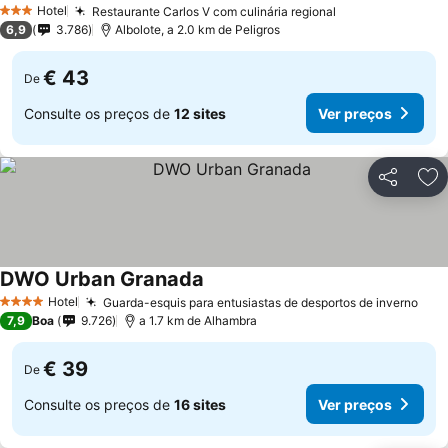
Hotel
Restaurante Carlos V com culinária regional
3 Estrelas
6,9
3.786
Albolote, a 2.0 km de Peligros
€ 43
De
Consulte os preços de
12 sites
Ver preços
Partilhar
Ad
DWO Urban Granada
Hotel
Guarda-esquis para entusiastas de desportos de inverno
4 Estrelas
7,9
Boa
9.726
a 1.7 km de Alhambra
€ 39
De
Consulte os preços de
16 sites
Ver preços