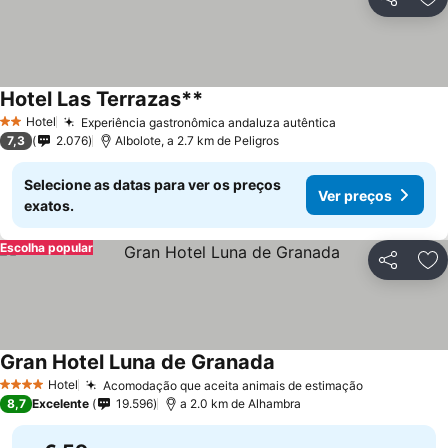
Partilhar
Ad
Hotel Las Terrazas**
Hotel
Experiência gastronômica andaluza autêntica
2 Estrelas
7,3
2.076
Albolote, a 2.7 km de Peligros
Selecione as datas para ver os preços
Ver preços
exatos.
Escolha popular
Partilhar
Ad
Gran Hotel Luna de Granada
Hotel
Acomodação que aceita animais de estimação
4 Estrelas
8,7
Excelente
19.596
a 2.0 km de Alhambra