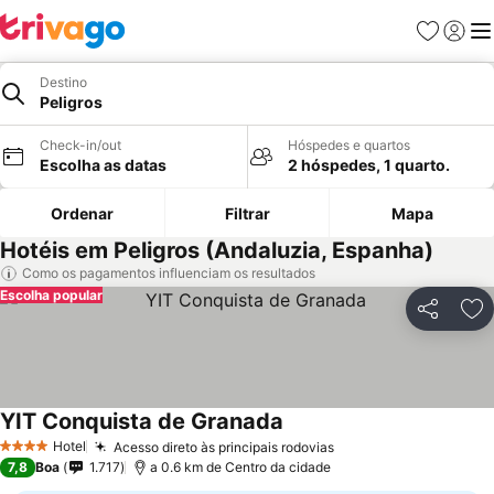
Favoritos
Iniciar
Me
Destino
Peligros
Check-in/out
Hóspedes e quartos
Escolha as datas
2 hóspedes, 1 quarto.
Ordenar
Filtrar
Mapa
Hotéis em Peligros (Andaluzia, Espanha)
Como os pagamentos influenciam os resultados
Escolha popular
Partilhar
Ad
YIT Conquista de Granada
Hotel
Acesso direto às principais rodovias
4 Estrelas
7,8
Boa
1.717
a 0.6 km de Centro da cidade