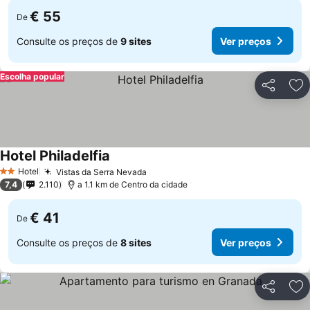
€ 55
De
Consulte os preços de
9 sites
Ver preços
Escolha popular
Partilhar
Ad
Hotel Philadelfia
Hotel
Vistas da Serra Nevada
2 Estrelas
7,4
2.110
a 1.1 km de Centro da cidade
€ 41
De
Consulte os preços de
8 sites
Ver preços
Partilhar
Ad