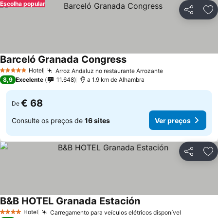
Escolha popular
Partilhar
Ad
Barceló Granada Congress
Hotel
Arroz Andaluz no restaurante Arrozante
5 Estrelas
8,9
Excelente
11.648
a 1.9 km de Alhambra
€ 68
De
Consulte os preços de
16 sites
Ver preços
Partilhar
Ad
B&B HOTEL Granada Estación
Hotel
Carregamento para veículos elétricos disponível
4 Estrelas