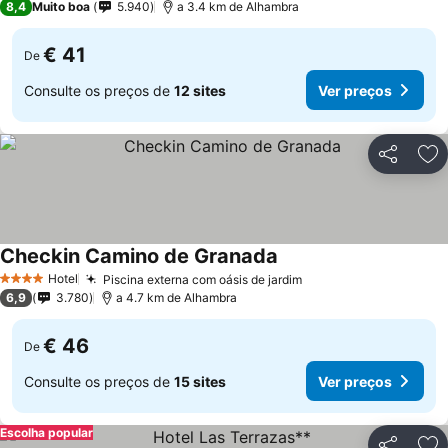
8,4
Muito boa
5.940
a 3.4 km de Alhambra
€ 41
De
Consulte os preços de
12 sites
Ver preços
Partilhar
Ad
Checkin Camino de Granada
Hotel
Piscina externa com oásis de jardim
4 Estrelas
6,9
3.780
a 4.7 km de Alhambra
€ 46
De
Consulte os preços de
15 sites
Ver preços
Escolha popular