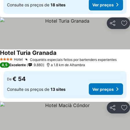
Consulte os preços de
18 sites
Ver preços
Partilhar
Ad
Hotel Turia Granada
Hotel
Coquetéis especiais feitos por bartenders experientes
4 Estrelas
8,5
Excelente
9.880
a 1.8 km de Alhambra
€ 54
De
Consulte os preços de
13 sites
Ver preços
Partilhar
Ad