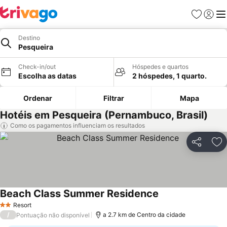
Favoritos
Iniciar
Me
Destino
Pesqueira
Check-in/out
Hóspedes e quartos
Escolha as datas
2 hóspedes, 1 quarto.
Ordenar
Filtrar
Mapa
Hotéis em Pesqueira (Pernambuco, Brasil)
Como os pagamentos influenciam os resultados
Partilhar
Ad
Beach Class Summer Residence
Resort
2 Estrelas
/
a 2.7 km de Centro da cidade
Pontuação não disponível