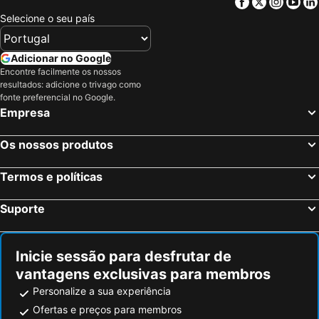
Facebook
Twitter
Insta
Yo
Selecione o seu país
Adicionar no Google
Encontre facilmente os nossos
resultados: adicione o trivago como
fonte preferencial no Google.
Empresa
Os nossos produtos
Termos e políticas
Suporte
Inicie sessão para desfrutar de
vantagens exclusivas para membros
Personalize a sua experiência
Ofertas e preços para membros