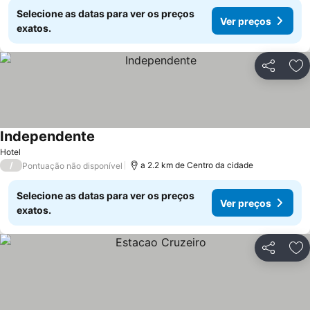
Selecione as datas para ver os preços
Ver preços
exatos.
Partilhar
Ad
Independente
Hotel
/
a 2.2 km de Centro da cidade
Pontuação não disponível
Selecione as datas para ver os preços
Ver preços
exatos.
Partilhar
Ad