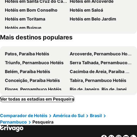
Hotéis em Santa Cruz do Capibaribe
Hotéis em Arcoverde
Hotéis em Bom Conselho
Hotéis em Saloá
Hotéis em Toritama
Hotéis em Belo Jardim
Hotéis em Buíque
Mais destinos populares
Patos, Paraíba Hotéis
Arcoverde, Pernambuco Hotéis
Triunfo, Pernambuco Hotéis
Serra Talhada, Pernambuco Hotéis
Belém, Paraíba Hotéis
Cacimba de Areia, Paraíba Hotéis
Conceição, Paraíba Hotéis
Tabira, Pernambuco Hotéis
Flores, Pernambuco Hotéis
Rio de Janeiro, Rio de Janeiro Hotéis
São Paulo, São Paulo Hotéis
Fortaleza, Ceará Hotéis
Ver todas as estadias em Pesqueira
Natal, Rio Grande do Norte Hotéis
Foz do Iguaçu, Paraná Hotéis
Comparador de Hotéis
América do Sul
Brasil
Porto de Galinhas, Pernambuco Hotéis
Salvador, Bahia Hotéis
Pernambuco
Pesqueira
Maceió, Alagoas Hotéis
Porto Seguro, Bahia Hotéis