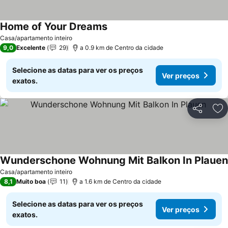
Home of Your Dreams
Ver preços
Casa/apartamento inteiro
9,0
Excelente
29
a 0.9 km de Centro da cidade
Selecione as datas para ver os preços
Ver preços
exatos.
Partilhar
Ad
Wunderschone Wohnung Mit Balkon In Plauen
Casa/apartamento inteiro
8,1
Muito boa
11
a 1.6 km de Centro da cidade
Selecione as datas para ver os preços
Ver preços
exatos.