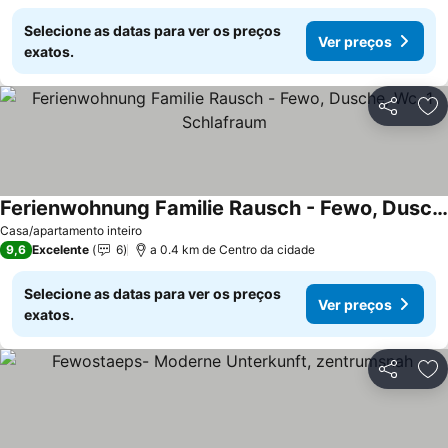
Selecione as datas para ver os preços
Ver preços
exatos.
Partilhar
Ad
Ferienwohnung Familie Rausch - Fewo, Dusche, Wc, 1 Schlafraum
Ver preços
Casa/apartamento inteiro
9,6
Excelente
6
a 0.4 km de Centro da cidade
Selecione as datas para ver os preços
Ver preços
exatos.
Partilhar
Ad