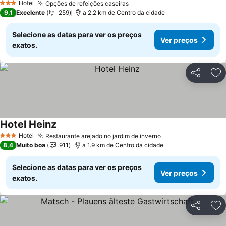
Hotel
Opções de refeições caseiras
Ver preços
3 Estrelas
9,1
Excelente
259
a 2.2 km de Centro da cidade
Selecione as datas para ver os preços
Ver preços
exatos.
Partilhar
Ad
Hotel Heinz
Ver preços
Hotel
Restaurante arejado no jardim de inverno
Ver preços
3 Estrelas
8,4
Muito boa
911
a 1.9 km de Centro da cidade
Selecione as datas para ver os preços
Ver preços
exatos.
Partilhar
Ad