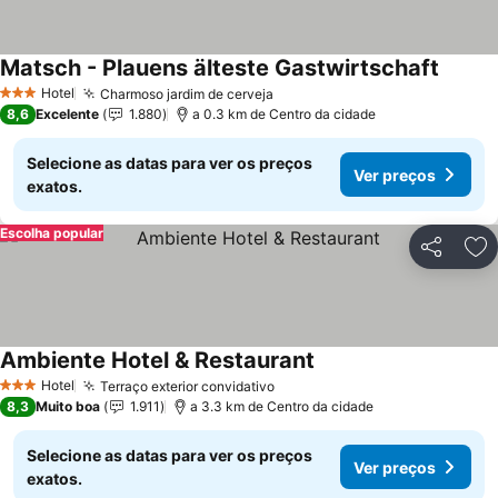
Matsch - Plauens älteste Gastwirtschaft
Ver pr
Hotel
Charmoso jardim de cerveja
Ver preços
3 Estrelas
8,6
Excelente
1.880
a 0.3 km de Centro da cidade
Selecione as datas para ver os preços
Ver preços
exatos.
Escolha popular
Partilhar
Ad
Ambiente Hotel & Restaurant
Ver preços
Hotel
Terraço exterior convidativo
Ver preços
3 Estrelas
8,3
Muito boa
1.911
a 3.3 km de Centro da cidade
Selecione as datas para ver os preços
Ver preços
exatos.