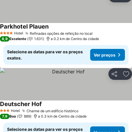
Parkhotel Plauen
Ver preços
Hotel
Refinadas opções de refeição no local
Ver preços
4 Estrelas
8,9
Excelente
1.631
a 0.2 km de Centro da cidade
Selecione as datas para ver os preços
Ver preços
exatos.
Partilhar
Ad
Deutscher Hof
Ver preços
Hotel
Charme de um edifício histórico
Ver preços
3 Estrelas
7,9
Boa
889
a 0.3 km de Centro da cidade
Selecione as datas para ver os preços