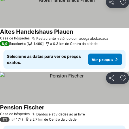
Partilhar
Ad
Altes Handelshaus Plauen
Ver preços
Casa de hóspedes
Restaurante histórico com adega abobadada
Ver preç
8,9
Excelente
1.490
a 0.3 km de Centro da cidade
Selecione as datas para ver os preços
Ver preços
exatos.
Partilhar
Ad
Pension Fischer
Ver preços
Casa de hóspedes
Dardos e atividades ao ar livre
Ver preços
7,1
174
a 2.7 km de Centro da cidade