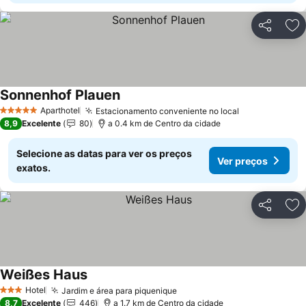
Partilhar
Ad
Sonnenhof Plauen
Ver preços
Aparthotel
Estacionamento conveniente no local
Ver preços
5 Estrelas
8,9
Excelente
80
a 0.4 km de Centro da cidade
Selecione as datas para ver os preços
Ver preços
exatos.
Partilhar
Ad
Weißes Haus
Ver preços
Hotel
Jardim e área para piquenique
Ver preços
3 Estrelas
8,7
Excelente
446
a 1.7 km de Centro da cidade