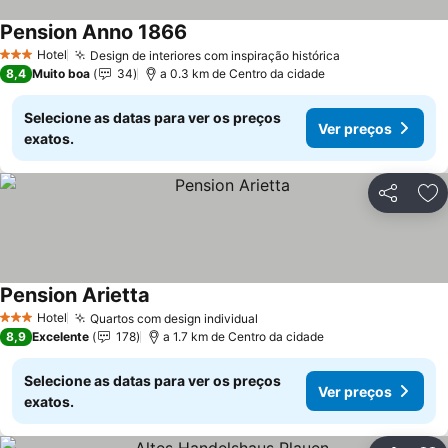
Pension Anno 1866
Ver preços
Hotel
Design de interiores com inspiração histórica
Ver preços
3 Estrelas
8,4
Muito boa
34
a 0.3 km de Centro da cidade
Selecione as datas para ver os preços
Ver preços
exatos.
Partilhar
Ad
Pension Arietta
Ver preços
Hotel
Quartos com design individual
Ver preços
3 Estrelas
8,9
Excelente
178
a 1.7 km de Centro da cidade
Selecione as datas para ver os preços
Ver preços
exatos.