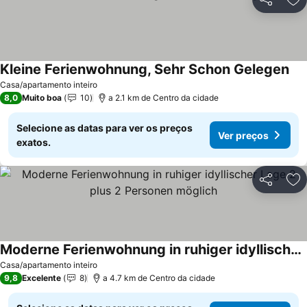
Partilhar
Ad
Kleine Ferienwohnung, Sehr Schon Gelegen
Ver
Casa/apartamento inteiro
8,0
Muito boa
10
a 2.1 km de Centro da cidade
Selecione as datas para ver os preços
Ver preços
exatos.
Partilhar
Ad
Moderne Ferienwohnung in ruhiger idyllischer Lage 2 plus 2 Personen möglich
Ver preços
Casa/apartamento inteiro
9,8
Excelente
8
a 4.7 km de Centro da cidade