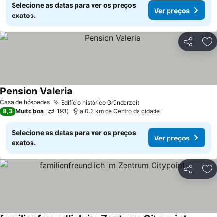
Selecione as datas para ver os preços
Ver preços
exatos.
Partilhar
Ad
Pension Valeria
Ver preços
Casa de hóspedes
Edifício histórico Gründerzeit
Ver preços
8,3
Muito boa
193
a 0.3 km de Centro da cidade
Selecione as datas para ver os preços
Ver preços
exatos.
Partilhar
Ad