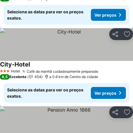
Selecione as datas para ver os preços
Ver preços
exatos.
Partilhar
Ad
City-Hotel
Ver preços
Hotel
Café da manhã cuidadosamente preparado
Ver preços
3 Estrelas
8,5
Excelente
454
a 0.6 km de Centro da cidade
Selecione as datas para ver os preços
Ver preços
exatos.
Partilhar
Ad