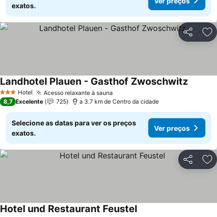
Ver preços
exatos.
Partilhar
Ad
Landhotel Plauen - Gasthof Zwoschwitz
Ver pre
Hotel
Acesso relaxante à sauna
Ver preços
3 Estrelas
8,7
Excelente
725
a 3.7 km de Centro da cidade
Selecione as datas para ver os preços
Ver preços
exatos.
Partilhar
Ad
Hotel und Restaurant Feustel
Ver preços