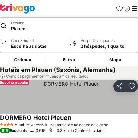
Favoritos
Iniciar
Me
Destino
Plauen
Check-in/out
Hóspedes e quartos
Escolha as datas
2 hóspedes, 1 quarto.
Ordenar
Filtrar
Mapa
Hotéis em Plauen (Saxónia, Alemanha)
Como os pagamentos influenciam os resultados
Escolha popular
Partilhar
Ad
DORMERO Hotel Plauen
Ver preços
Hotel
Acesso à Theaterplatz e ao centro da cidade
Ver preços
4 Estrelas
8,5
Excelente
3.615
a 0.3 km de Centro da cidade