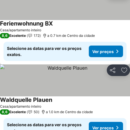
Ferienwohnung BX
Ver preços
Casa/apartamento inteiro
8,6
Excelente
172
a 0.7 km de Centro da cidade
Selecione as datas para ver os preços
Ver preços
exatos.
Partilhar
Ad
Waldquelle Plauen
Ver preços
Casa/apartamento inteiro
8,6
Excelente
50
a 1.0 km de Centro da cidade
Selecione as datas para ver os preços
Ver preços