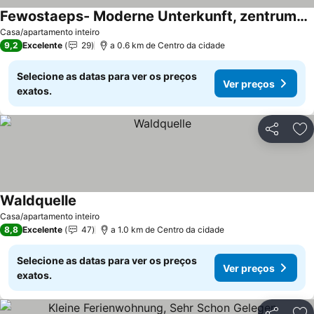
Fewostaeps- Moderne Unterkunft, zentrumsnah
Ver preços
Casa/apartamento inteiro
9,2
Excelente
29
a 0.6 km de Centro da cidade
Selecione as datas para ver os preços
Ver preços
exatos.
Partilhar
Ad
Waldquelle
Ver preços
Casa/apartamento inteiro
8,8
Excelente
47
a 1.0 km de Centro da cidade
Selecione as datas para ver os preços
Ver preços
exatos.