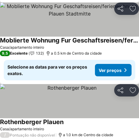
Partilhar
Ad
Moblierte Wohnung Fur Geschaftsreisen/ferienwohnung Plauen Stadtmitte
Ver preços
Casa/apartamento inteiro
9,5
Excelente
132
a 0.5 km de Centro da cidade
Selecione as datas para ver os preços
Ver preços
exatos.
Partilhar
Ad
Rothenberger Plauen
Ver preços
Casa/apartamento inteiro
/
a 1.0 km de Centro da cidade
Pontuação não disponível