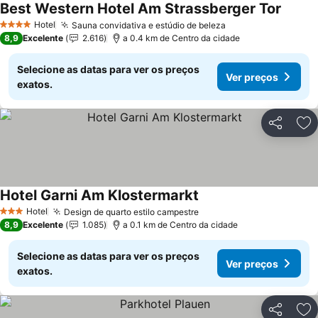
Best Western Hotel Am Strassberger Tor
Ver pr
Hotel
Sauna convidativa e estúdio de beleza
Ver preços
4 Estrelas
8,9
Excelente
2.616
a 0.4 km de Centro da cidade
Selecione as datas para ver os preços
Ver preços
exatos.
Partilhar
Ad
Hotel Garni Am Klostermarkt
Ver preços
Hotel
Design de quarto estilo campestre
Ver preços
3 Estrelas
8,9
Excelente
1.085
a 0.1 km de Centro da cidade
Selecione as datas para ver os preços
Ver preços
exatos.
Partilhar
Ad