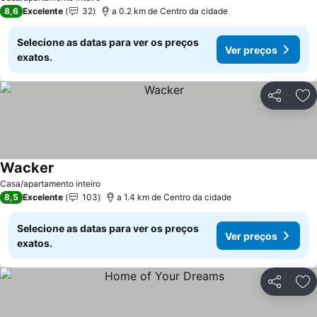
8,6
Excelente
32
a 0.2 km de Centro da cidade
Selecione as datas para ver os preços
Ver preços
exatos.
Partilhar
Ad
Wacker
Ver preços
Casa/apartamento inteiro
8,5
Excelente
103
a 1.4 km de Centro da cidade
Selecione as datas para ver os preços
Ver preços
exatos.
Partilhar
Ad