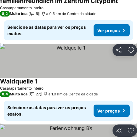
familienfreundlich im Zentrum Citypoint
Ver pre
Casa/apartamento inteiro
8,2
Muito boa
5
a 0.5 km de Centro da cidade
Selecione as datas para ver os preços
Ver preços
exatos.
Partilhar
Ad
Waldquelle 1
Ver preços
Casa/apartamento inteiro
8,4
Muito boa
27
a 1.0 km de Centro da cidade
Selecione as datas para ver os preços
Ver preços
exatos.
Partilhar
Ad