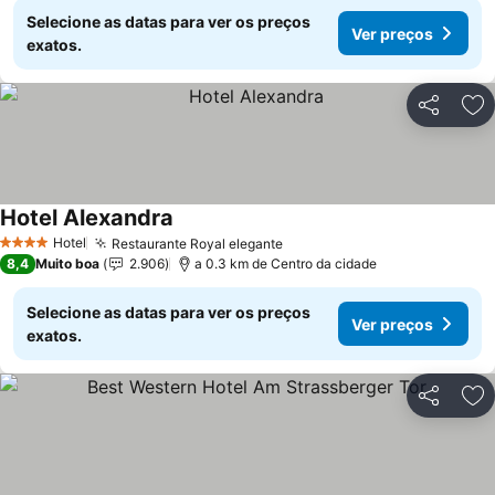
Selecione as datas para ver os preços
Ver preços
exatos.
Partilhar
Ad
Hotel Alexandra
Ver preços
Hotel
Restaurante Royal elegante
Ver preços
4 Estrelas
8,4
Muito boa
2.906
a 0.3 km de Centro da cidade
Selecione as datas para ver os preços
Ver preços
exatos.
Partilhar
Ad