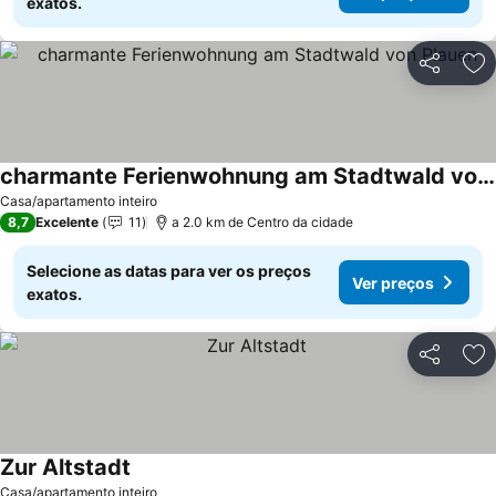
exatos.
Partilhar
Ad
charmante Ferienwohnung am Stadtwald von Plauen
Ver preços
Casa/apartamento inteiro
8,7
Excelente
11
a 2.0 km de Centro da cidade
Selecione as datas para ver os preços
Ver preços
exatos.
Partilhar
Ad
Zur Altstadt
Ver preços
Casa/apartamento inteiro