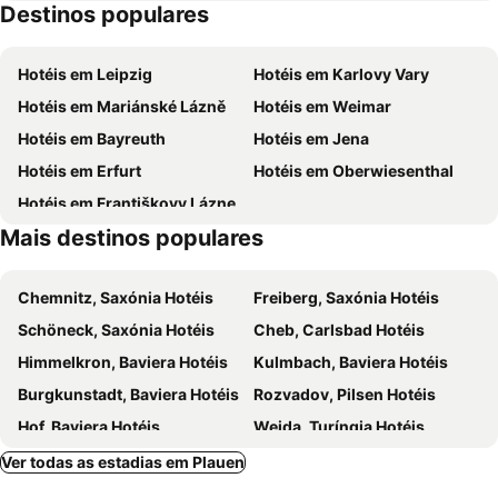
Destinos populares
Skiareál Lišák Stříbrná
Alpenhof
August Horch Museum Zwickau
Krajka – Kraslice
Hotéis em Leipzig
Hotéis em Karlovy Vary
Heiterer Blick
Chebský hrad
Hotéis em Mariánské Lázně
Hotéis em Weimar
Strandbad Filzteich
Hotéis em Bayreuth
Hotéis em Jena
Hotéis em Erfurt
Hotéis em Oberwiesenthal
Hotéis em Františkovy Lázne
Mais destinos populares
Chemnitz, Saxónia Hotéis
Freiberg, Saxónia Hotéis
Schöneck, Saxónia Hotéis
Cheb, Carlsbad Hotéis
Himmelkron, Baviera Hotéis
Kulmbach, Baviera Hotéis
Burgkunstadt, Baviera Hotéis
Rozvadov, Pilsen Hotéis
Hof, Baviera Hotéis
Weida, Turíngia Hotéis
Münchenbernsdorf, Turíngia Hotéis
Münchberg, Baviera Hotéis
Ver todas as estadias em Plauen
Jáchymov, Carlsbad Hotéis
Horní Slavkov, Carlsbad Hotéis