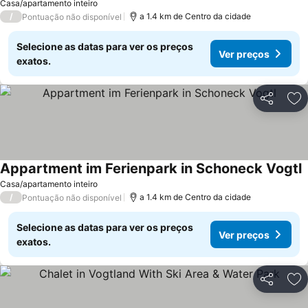
Casa/apartamento inteiro
/
a 1.4 km de Centro da cidade
Pontuação não disponível
Selecione as datas para ver os preços
Ver preços
exatos.
Partilhar
Ad
Appartment im Ferienpark in Schoneck Vogtl
V
Casa/apartamento inteiro
/
a 1.4 km de Centro da cidade
Pontuação não disponível
Selecione as datas para ver os preços
Ver preços
exatos.
Partilhar
Ad