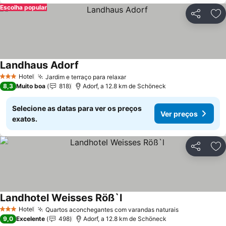
Escolha popular
Partilhar
Ad
Landhaus Adorf
Ver preços
Hotel
Jardim e terraço para relaxar
Ver preços
3 Estrelas
8,3
Muito boa
818
Adorf, a 12.8 km de Schöneck
Selecione as datas para ver os preços
Ver preços
exatos.
Partilhar
Ad
Landhotel Weisses Röß`l
Ver preços
Hotel
Quartos aconchegantes com varandas naturais
Ver preços
3 Estrelas
9,0
Excelente
498
Adorf, a 12.8 km de Schöneck