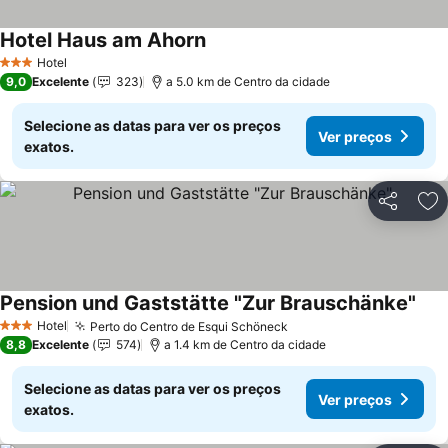
Hotel Haus am Ahorn
Ver preços
Hotel
3 Estrelas
9,0
Excelente
323
a 5.0 km de Centro da cidade
Selecione as datas para ver os preços
Ver preços
exatos.
Partilhar
Ad
Pension und Gaststätte "Zur Brauschänke"
Ver 
Hotel
Perto do Centro de Esqui Schöneck
Ver preços
3 Estrelas
8,8
Excelente
574
a 1.4 km de Centro da cidade
Selecione as datas para ver os preços
Ver preços
exatos.