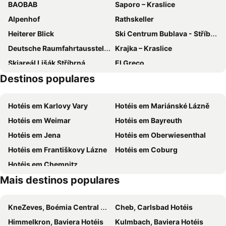
BAOBAB
Saporo – Kraslice
Alpenhof
Rathskeller
Heiterer Blick
Ski Centrum Bublava - Stříbrná
Deutsche Raumfahrtausstellung
Krajka – Kraslice
Skiareál Lišák Stříbrná
El Greco
Destinos populares
Karlovy Vary Dolní nádraží
Mlýnská kolonáda
Karlovy Vary Airport
Miniwelt Lichtenstein
Hotéis em Karlovy Vary
Hotéis em Mariánské Lázně
Deutsch-Deutsches Museum Mödlareuth
Erzgebirgsstadion
Hotéis em Weimar
Hotéis em Bayreuth
Skiareál Klínovec
Aš
Hotéis em Jena
Hotéis em Oberwiesenthal
Hot Spring Colonnade
Hotéis em Františkovy Lázne
Hotéis em Coburg
Hotéis em Chemnitz
Mais destinos populares
KneZeves, Boémia Central Hotéis
Cheb, Carlsbad Hotéis
Himmelkron, Baviera Hotéis
Kulmbach, Baviera Hotéis