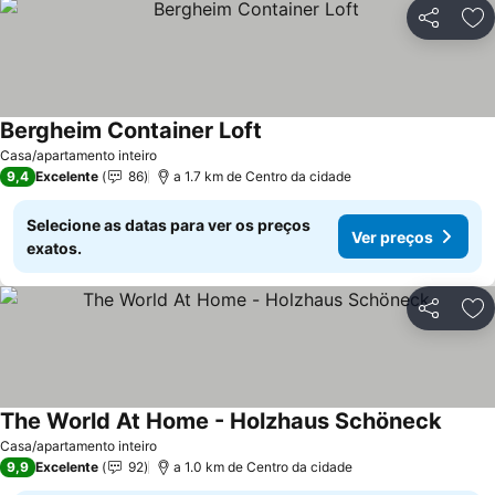
Partilhar
Ad
Bergheim Container Loft
Ver preços
Casa/apartamento inteiro
9,4
Excelente
86
a 1.7 km de Centro da cidade
Selecione as datas para ver os preços
Ver preços
exatos.
Partilhar
Ad
The World At Home - Holzhaus Schöneck
Ver p
Casa/apartamento inteiro
9,9
Excelente
92
a 1.0 km de Centro da cidade