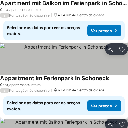
Apartment mit Balkon im Ferienpark in Schöneck
Ver preços
Casa/apartamento inteiro
/
a 1.4 km de Centro da cidade
Pontuação não disponível
Selecione as datas para ver os preços
Ver preços
exatos.
Partilhar
Ad
Appartment im Ferienpark in Schoneck
Ver preç
Casa/apartamento inteiro
/
a 1.4 km de Centro da cidade
Pontuação não disponível
Selecione as datas para ver os preços
Ver preços
exatos.
Partilhar
Ad