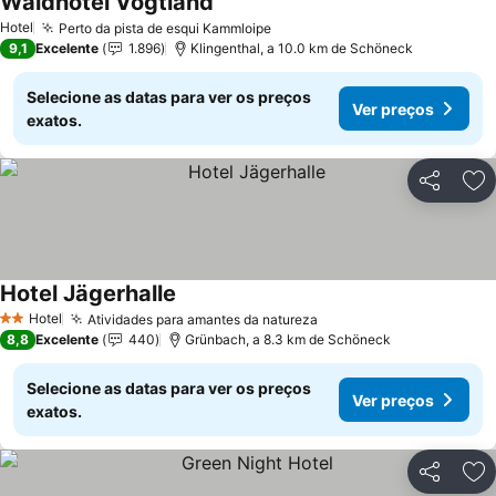
Waldhotel Vogtland
Ver preços
Hotel
Perto da pista de esqui Kammloipe
Ver preços
9,1
Excelente
1.896
Klingenthal, a 10.0 km de Schöneck
Selecione as datas para ver os preços
Ver preços
exatos.
Partilhar
Ad
Hotel Jägerhalle
Ver preços
Hotel
Atividades para amantes da natureza
Ver preços
2 Estrelas
8,8
Excelente
440
Grünbach, a 8.3 km de Schöneck
Selecione as datas para ver os preços
Ver preços
exatos.
Partilhar
Ad