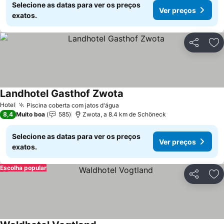
Selecione as datas para ver os preços
Ver preços
exatos.
Partilhar
Ad
Landhotel Gasthof Zwota
Ver preços
Hotel
Piscina coberta com jatos d'água
Ver preços
8,4
Muito boa
585
Zwota, a 8.4 km de Schöneck
Selecione as datas para ver os preços
Ver preços
exatos.
Escolha popular
Partilhar
Ad