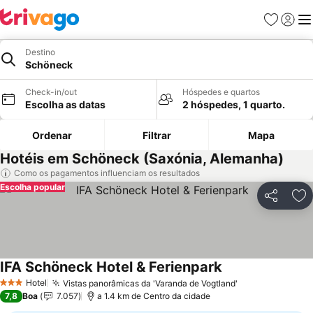
Favoritos
Iniciar
Me
Destino
Schöneck
Check-in/out
Hóspedes e quartos
Escolha as datas
2 hóspedes, 1 quarto.
Ordenar
Filtrar
Mapa
Hotéis em Schöneck (Saxónia, Alemanha)
Como os pagamentos influenciam os resultados
Escolha popular
Partilhar
Ad
IFA Schöneck Hotel & Ferienpark
Ver preços
Hotel
Vistas panorâmicas da 'Varanda de Vogtland'
Ver preços
3 Estrelas
7,8
Boa
7.057
a 1.4 km de Centro da cidade