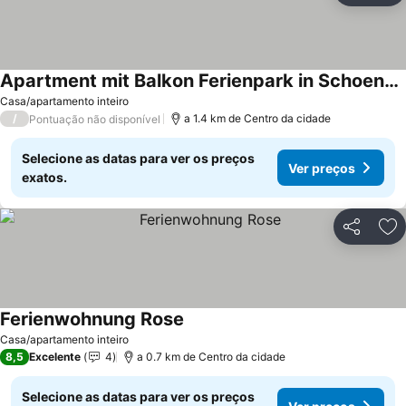
Apartment mit Balkon Ferienpark in Schoeneck
Ver preços
Casa/apartamento inteiro
/
a 1.4 km de Centro da cidade
Pontuação não disponível
Selecione as datas para ver os preços
Ver preços
exatos.
Partilhar
Ad
Ferienwohnung Rose
Ver preços
Casa/apartamento inteiro
8,5
Excelente
4
a 0.7 km de Centro da cidade
Selecione as datas para ver os preços