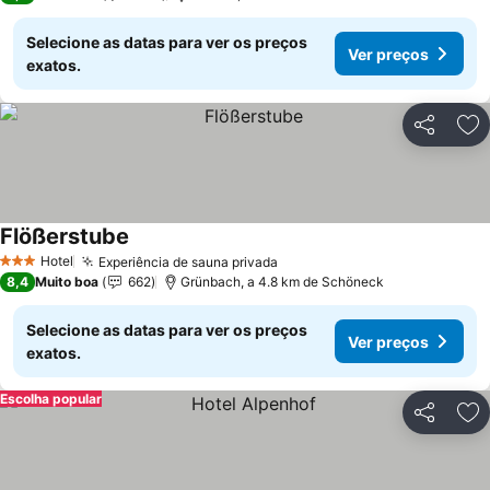
Selecione as datas para ver os preços
Ver preços
exatos.
Partilhar
Ad
Flößerstube
Ver preços
Hotel
Experiência de sauna privada
Ver preços
3 Estrelas
8,4
Muito boa
662
Grünbach, a 4.8 km de Schöneck
Selecione as datas para ver os preços
Ver preços
exatos.
Escolha popular
Partilhar
Ad