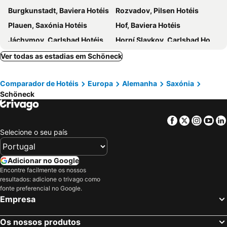
Burgkunstadt, Baviera Hotéis
Rozvadov, Pilsen Hotéis
Plauen, Saxónia Hotéis
Hof, Baviera Hotéis
Jáchymov, Carlsbad Hotéis
Horní Slavkov, Carlsbad Hotéis
Münchberg, Baviera Hotéis
Weida, Turíngia Hotéis
Ver todas as estadias em Schöneck
Münchenbernsdorf, Turíngia Hotéis
ZádubZávišín, Carlsbad Hotéis
Comparador de Hotéis
Europa
Alemanha
Saxónia
Weiden i.d. Oberpfalz, Baviera Hotéis
Vohenstrauß, Baviera Hotéis
Schöneck
Moosbach, Baviera Hotéis
Frankenblick, Turíngia Hotéis
Masserberg, Turíngia Hotéis
Markneukirchen, Saxónia Hotéis
Facebook
Twitter
Insta
Yo
Dresden, Saxónia Hotéis
Leipzig, Saxónia Hotéis
Selecione o seu país
Goerlitz, Saxónia Hotéis
Radebeul, Saxónia Hotéis
Oberwiesenthal, Saxónia Hotéis
Lübbenau, Brandenburgo Hotéis
Adicionar no Google
Encontre facilmente os nossos
Chemnitz, Saxónia Hotéis
Freiberg, Saxónia Hotéis
resultados: adicione o trivago como
Roudnice nad Labem, Região Usti Hotéis
Berlim, Berlim Hotéis
fonte preferencial no Google.
Empresa
Munique, Baviera Hotéis
Colónia, Renânia do Norte-Vestfália Hotéis
Frankfurt, Hesse Hotéis
Dusseldorf, Renânia do Norte-Vestfália Hotéis
Os nossos produtos