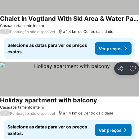
Chalet in Vogtland With Ski Area & Water Park
Ver preços
Casa/apartamento inteiro
/
a 1.4 km de Centro da cidade
Pontuação não disponível
Selecione as datas para ver os preços
Ver preços
exatos.
Partilhar
Ad
Holiday apartment with balcony
Ver preços
Casa/apartamento inteiro
/
a 1.4 km de Centro da cidade
Pontuação não disponível
Selecione as datas para ver os preços
Ver preços
exatos.