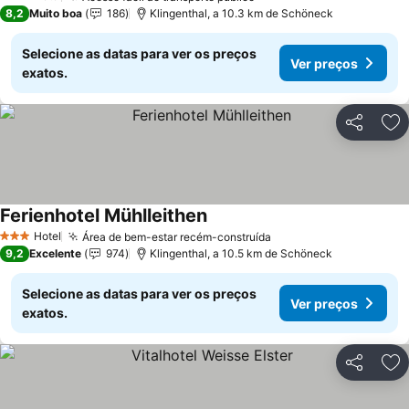
3 Estrelas
8,2
Muito boa
186
Klingenthal, a 10.3 km de Schöneck
Selecione as datas para ver os preços
Ver preços
exatos.
Partilhar
Ad
Ferienhotel Mühlleithen
Ver preços
Hotel
Área de bem-estar recém-construída
Ver preços
3 Estrelas
9,2
Excelente
974
Klingenthal, a 10.5 km de Schöneck
Selecione as datas para ver os preços
Ver preços
exatos.
Partilhar
Ad