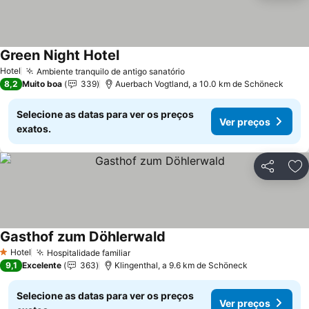
Green Night Hotel
Ver preços
Hotel
Ambiente tranquilo de antigo sanatório
Ver preços
8,2
Muito boa
339
Auerbach Vogtland, a 10.0 km de Schöneck
Selecione as datas para ver os preços
Ver preços
exatos.
Partilhar
Ad
Gasthof zum Döhlerwald
Ver preços
Hotel
Hospitalidade familiar
Ver preços
1 Estrelas
9,1
Excelente
363
Klingenthal, a 9.6 km de Schöneck
Selecione as datas para ver os preços
Ver preços