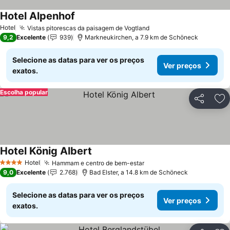
Hotel Alpenhof
Ver preços
Hotel
Vistas pitorescas da paisagem de Vogtland
Ver preços
9,2
Excelente
939
Markneukirchen, a 7.9 km de Schöneck
Selecione as datas para ver os preços
Ver preços
exatos.
Escolha popular
Partilhar
Ad
Hotel König Albert
Ver preços
Hotel
Hammam e centro de bem-estar
Ver preços
4 Estrelas
9,0
Excelente
2.768
Bad Elster, a 14.8 km de Schöneck
Selecione as datas para ver os preços
Ver preços
exatos.