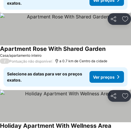
Ver preços
exatos.
Partilhar
Ad
Apartment Rose With Shared Garden
Ver preços
Casa/apartamento inteiro
/
a 0.7 km de Centro da cidade
Pontuação não disponível
Selecione as datas para ver os preços
Ver preços
exatos.
Partilhar
Ad
Holiday Apartment With Wellness Area
Ver preç