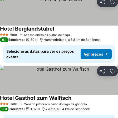
Partilhar
Ad
Hotel Berglandstübel
Ver preços
Hotel
Acesso direto às pistas de esqui
Ver preços
3 Estrelas
9,1
Excelente
504
Hammerbrücke, a 6.8 km de Schöneck
Selecione as datas para ver os preços
Ver preços
exatos.
Partilhar
Ad
Hotel Gasthof zum Walfisch
Ver preços
Hotel
Cenário pitoresco perto do lago da gôndola
Ver preços
3 Estrelas
9,0
Excelente
1.020
Zwota, a 8.4 km de Schöneck