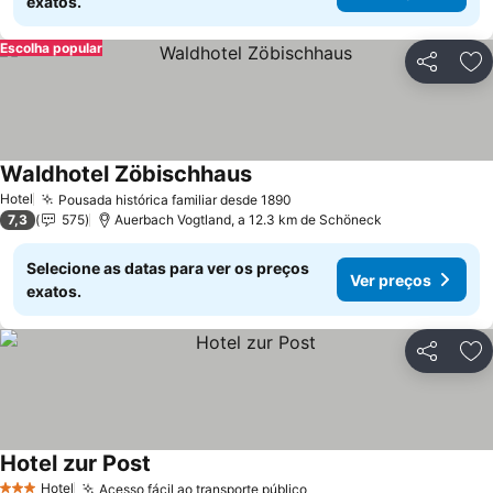
exatos.
Escolha popular
Partilhar
Ad
Waldhotel Zöbischhaus
Ver preços
Hotel
Pousada histórica familiar desde 1890
Ver preços
7,3
575
Auerbach Vogtland, a 12.3 km de Schöneck
Selecione as datas para ver os preços
Ver preços
exatos.
Partilhar
Ad
Hotel zur Post
Ver preços
Hotel
Acesso fácil ao transporte público
Ver preços