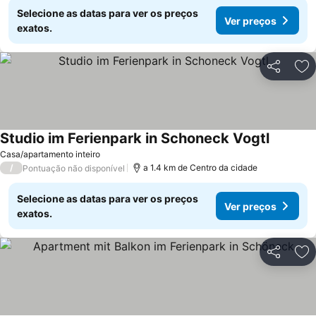
Selecione as datas para ver os preços
Ver preços
exatos.
Partilhar
Ad
Studio im Ferienpark in Schoneck Vogtl
Ver preç
Casa/apartamento inteiro
/
a 1.4 km de Centro da cidade
Pontuação não disponível
Selecione as datas para ver os preços
Ver preços
exatos.
Partilhar
Ad