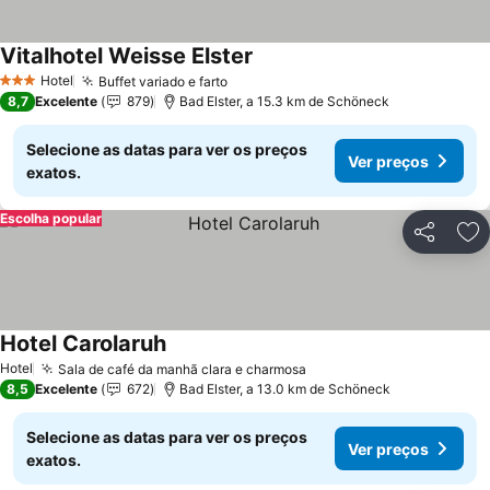
Vitalhotel Weisse Elster
Ver preços
Hotel
Buffet variado e farto
Ver preços
3 Estrelas
8,7
Excelente
879
Bad Elster, a 15.3 km de Schöneck
Selecione as datas para ver os preços
Ver preços
exatos.
Escolha popular
Partilhar
Ad
Hotel Carolaruh
Ver preços
Hotel
Sala de café da manhã clara e charmosa
Ver preços
8,5
Excelente
672
Bad Elster, a 13.0 km de Schöneck
Selecione as datas para ver os preços
Ver preços
exatos.