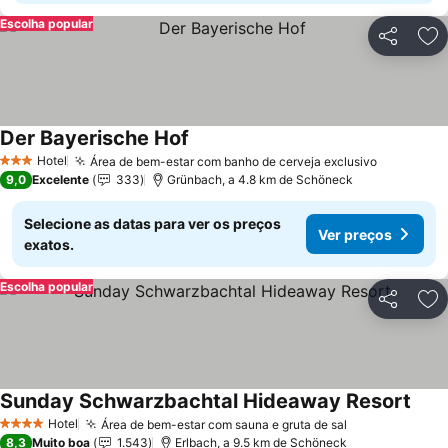
Escolha popular
Partilhar
Ad
Der Bayerische Hof
Ver preços
Hotel
Área de bem-estar com banho de cerveja exclusivo
Ver preç
3 Estrelas
9,0
Excelente
333
Grünbach, a 4.8 km de Schöneck
Selecione as datas para ver os preços
Ver preços
exatos.
Escolha popular
Partilhar
Ad
Sunday Schwarzbachtal Hideaway Resort
Ver 
Hotel
Área de bem-estar com sauna e gruta de sal
Ver preços
4 Estrelas
8,3
Muito boa
1.543
Erlbach, a 9.5 km de Schöneck