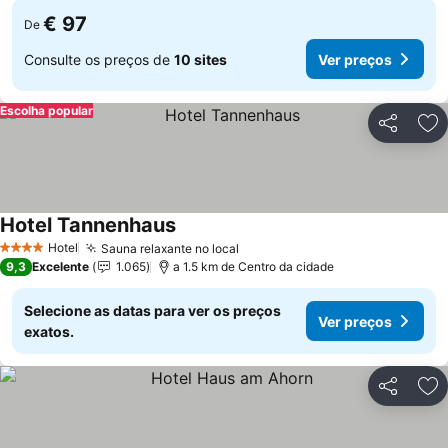
€ 97
De
Consulte os preços de
10 sites
Ver preços
Escolha popular
Partilhar
Ad
Hotel Tannenhaus
Ver preços
Hotel
Sauna relaxante no local
Ver preços
4 Estrelas
9,3
Excelente
1.065
a 1.5 km de Centro da cidade
Selecione as datas para ver os preços
Ver preços
exatos.
Partilhar
Ad