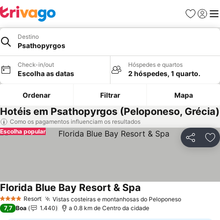
Favoritos
Iniciar
Me
Destino
Psathopyrgos
Check-in/out
Hóspedes e quartos
Escolha as datas
2 hóspedes, 1 quarto.
Ordenar
Filtrar
Mapa
Hotéis em Psathopyrgos (Peloponeso, Grécia)
Como os pagamentos influenciam os resultados
Escolha popular
Partilhar
Ad
Florida Blue Bay Resort & Spa
Ver preços
Resort
Vistas costeiras e montanhosas do Peloponeso
Ver preço
4 Estrelas
7,7
Boa
1.440
a 0.8 km de Centro da cidade