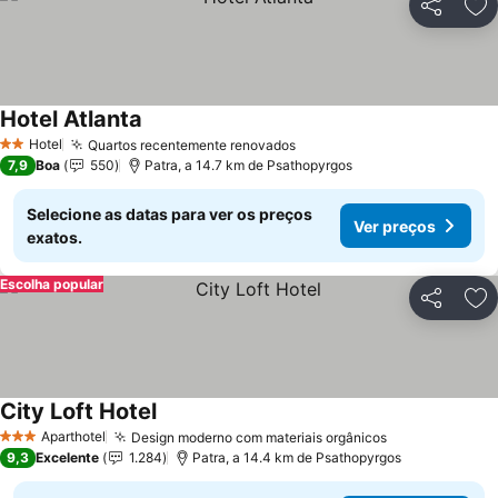
Partilhar
Ad
Hotel Atlanta
Ver preços
Hotel
Quartos recentemente renovados
Ver preços
2 Estrelas
7,9
Boa
550
Patra, a 14.7 km de Psathopyrgos
Selecione as datas para ver os preços
Ver preços
exatos.
Escolha popular
Partilhar
Ad
City Loft Hotel
Ver preços
Aparthotel
Design moderno com materiais orgânicos
Ver preços
3 Estrelas
9,3
Excelente
1.284
Patra, a 14.4 km de Psathopyrgos