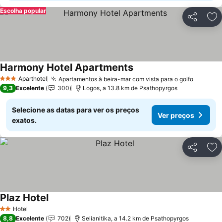
Escolha popular
Partilhar
Ad
Harmony Hotel Apartments
Ver preços
Aparthotel
Apartamentos à beira-mar com vista para o golfo
Ver pre
3 Estrelas
9,3
Excelente
300
Logos, a 13.8 km de Psathopyrgos
Selecione as datas para ver os preços
Ver preços
exatos.
Partilhar
Ad
Plaz Hotel
Ver preços
Hotel
2 Estrelas
8,8
Excelente
702
Selianitika, a 14.2 km de Psathopyrgos