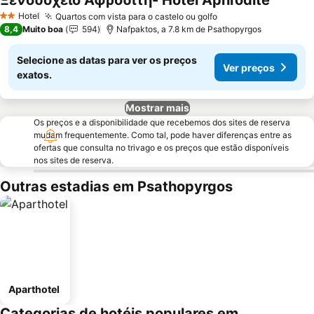
Ξενοδοχείο Αφροδίτη- Hotel Aphrodite
Ver pre
Hotel
Quartos com vista para o castelo ou golfo
Ver preços
2 Estrelas
8,4
Muito boa
594
Nafpaktos, a 7.8 km de Psathopyrgos
Selecione as datas para ver os preços
Ver preços
exatos.
Mostrar mais
Os preços e a disponibilidade que recebemos dos sites de reserva
mudam frequentemente. Como tal, pode haver diferenças entre as
ofertas que consulta no trivago e os preços que estão disponíveis
nos sites de reserva.
Outras estadias em Psathopyrgos
Aparthotel
Categorias de hotéis populares em