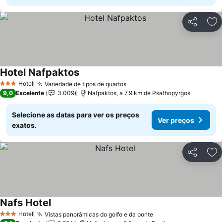
Partilhar
Ad
Hotel Nafpaktos
Ver preços
Hotel
Variedade de tipos de quartos
Ver preços
3 Estrelas
9,0
Excelente
3.009
Nafpaktos, a 7.9 km de Psathopyrgos
Selecione as datas para ver os preços
Ver preços
exatos.
Partilhar
Ad
Nafs Hotel
Ver preços
Hotel
Vistas panorâmicas do golfo e da ponte
Ver preços
3 Estrelas