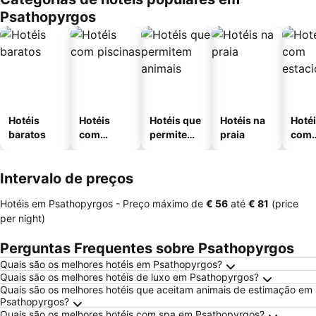
Psathopyrgos
Hotéis
Hotéis
Hotéis que
Hotéis na
Hoté
baratos
com
permitem
praia
com
piscinas
animais
esta
ment
Intervalo de preços
Hotéis em Psathopyrgos -
Preço máximo
de
‎€ 56
até
‎€ 81
(price
per night)
Perguntas Frequentes sobre Psathopyrgos
Quais são os melhores hotéis em Psathopyrgos?
Quais são os melhores hotéis de luxo em Psathopyrgos?
Quais são os melhores hotéis que aceitam animais de estimação em
Psathopyrgos?
Quais são os melhores hotéis com spa em Psathopyrgos?