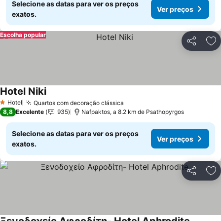
Selecione as datas para ver os preços
Ver preços
exatos.
Escolha popular
Partilhar
Ad
Hotel Niki
Ver preços
Hotel
Quartos com decoração clássica
Ver preços
1 Estrelas
8,8
Excelente
935
Nafpaktos, a 8.2 km de Psathopyrgos
Selecione as datas para ver os preços
Ver preços
exatos.
Partilhar
Ad