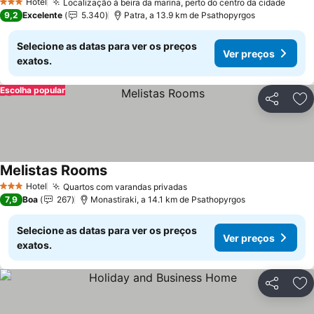
Hotel
Localização à beira da marina, perto do centro da cidade
Ver p
3 Estrelas
9,2
Excelente
5.340
Patra, a 13.9 km de Psathopyrgos
Selecione as datas para ver os preços
Ver preços
exatos.
Escolha popular
Partilhar
Ad
Melistas Rooms
Ver preços
Hotel
Quartos com varandas privadas
Ver preços
3 Estrelas
7,9
Boa
267
Monastiraki, a 14.1 km de Psathopyrgos
Selecione as datas para ver os preços
Ver preços
exatos.
Partilhar
Ad