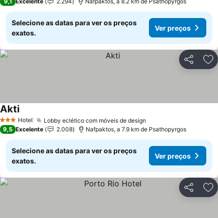
9,1
Excelente
2.294
Nafpaktos, a 8.2 km de Psathopyrgos
Selecione as datas para ver os preços
Ver preços
exatos.
Partilhar
Ad
Akti
Ver preços
Hotel
Lobby eclético com móveis de design
Ver preços
3 Estrelas
9,5
Excelente
2.008
Nafpaktos, a 7.9 km de Psathopyrgos
Selecione as datas para ver os preços
Ver preços
exatos.
Partilhar
Ad