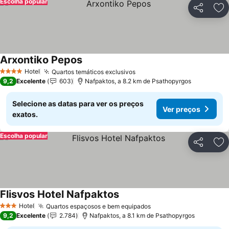
Escolha popular
Partilhar
Ad
Arxontiko Pepos
Ver preços
Hotel
Quartos temáticos exclusivos
Ver preços
4 Estrelas
9,2
Excelente
603
Nafpaktos, a 8.2 km de Psathopyrgos
Selecione as datas para ver os preços
Ver preços
exatos.
Escolha popular
Partilhar
Ad
Flisvos Hotel Nafpaktos
Ver preços
Hotel
Quartos espaçosos e bem equipados
Ver preços
3 Estrelas
9,2
Excelente
2.784
Nafpaktos, a 8.1 km de Psathopyrgos