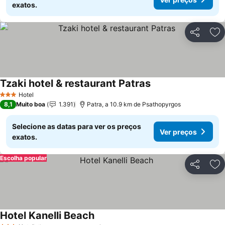
exatos.
Partilhar
Ad
Tzaki hotel & restaurant Patras
Ver preços
Hotel
3 Estrelas
8,1
Muito boa
1.391
Patra, a 10.9 km de Psathopyrgos
Selecione as datas para ver os preços
Ver preços
exatos.
Escolha popular
Partilhar
Ad
Hotel Kanelli Beach
Ver preços