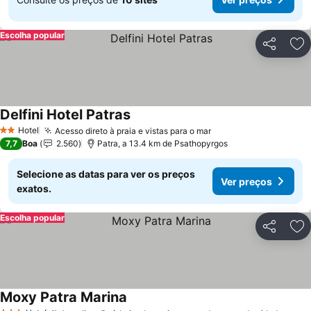
Escolha popular
Partilhar
Ad
Delfini Hotel Patras
Ver preços
Hotel
Acesso direto à praia e vistas para o mar
Ver preços
2 Estrelas
7,7
Boa
2.560
Patra, a 13.4 km de Psathopyrgos
Selecione as datas para ver os preços
Ver preços
exatos.
Escolha popular
Partilhar
Ad
Moxy Patra Marina
Ver preços