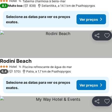
Hotel
Taberna charmosa à beira-mar
Ver preços
3 Estrelas
8,1
Muito boa
838
Selianitika, a 14.1 km de Psathopyrgos
Selecione as datas para ver os preços
Ver preços
exatos.
Partilhar
Ad
Rodini Beach
Ver preços
Hotel
Piscina refrescante de água do mar
Ver preços
3 Estrelas
6,4
570
Patra, a 1.7 km de Psathopyrgos
Selecione as datas para ver os preços
Ver preços
exatos.
Partilhar
Ad