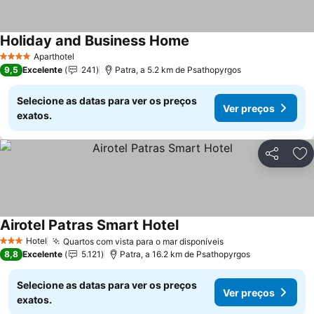
Holiday and Business Home
Ver preços
Aparthotel
4 Estrelas
9,5
Excelente
241
Patra, a 5.2 km de Psathopyrgos
Selecione as datas para ver os preços
Ver preços
exatos.
Partilhar
Ad
Airotel Patras Smart Hotel
Ver preços
Hotel
Quartos com vista para o mar disponíveis
Ver preços
3 Estrelas
8,8
Excelente
5.121
Patra, a 16.2 km de Psathopyrgos
Selecione as datas para ver os preços
Ver preços
exatos.