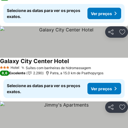
Selecione as datas para ver os preços
Ver preços
exatos.
Partilhar
Ad
Galaxy City Center Hotel
Ver preços
Hotel
Suítes com banheiras de hidromassagem
Ver preços
3 Estrelas
8,6
Excelente
2.290
Patra, a 15.0 km de Psathopyrgos
Selecione as datas para ver os preços
Ver preços
exatos.
Partilhar
Ad