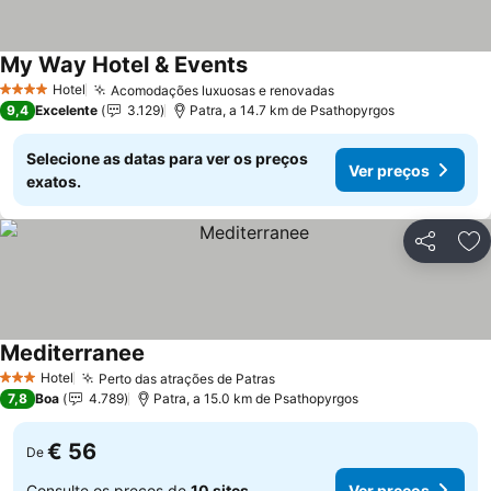
My Way Hotel & Events
Ver preços
Hotel
Acomodações luxuosas e renovadas
Ver preços
4 Estrelas
9,4
Excelente
3.129
Patra, a 14.7 km de Psathopyrgos
Selecione as datas para ver os preços
Ver preços
exatos.
Partilhar
Ad
Mediterranee
Ver preços
Hotel
Perto das atrações de Patras
Ver preços
3 Estrelas
7,8
Boa
4.789
Patra, a 15.0 km de Psathopyrgos
€ 56
De
Consulte os preços de
10 sites
Ver preços