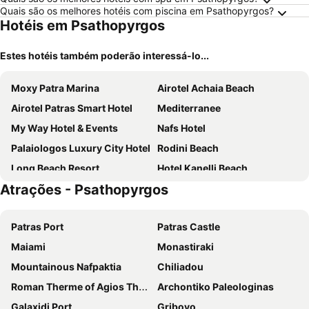
Quais são os melhores hotéis com piscina em Psathopyrgos?
Hotéis em Psathopyrgos
Estes hotéis também poderão interessá-lo...
Moxy Patra Marina
Airotel Achaia Beach
Airotel Patras Smart Hotel
Mediterranee
My Way Hotel & Events
Nafs Hotel
Palaiologos Luxury City Hotel
Rodini Beach
Long Beach Resort
Hotel Kanelli Beach
Atrações - Psathopyrgos
Melistas Rooms
Flisvos Hotel Nafpaktos
Treanto Nafpaktos Boutique Hotel
Gerofotis Guest House
Patras Port
Patras Castle
Galaxy City Center Hotel
Byzantino Hotel
Maiami
Monastiraki
The Bold Type Hotel
Castello City
Mountainous Nafpaktia
Chiliadou
El Greco
Marie Palace
Roman Therme of Agios Thomas
Archontiko Paleologinas
Eramai Patra
Galaxidi Port
Gribovo