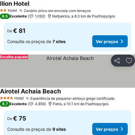
Ilion Hotel
Ver preços
Hotel
Cenário único em encosta com terraços
Ver preços
2 Estrelas
9,5
Excelente
1.092
Nafpaktos, a 8.3 km de Psathopyrgos
€ 81
De
Consulte os preços de
7 sites
Ver preços
Escolha popular
Partilhar
Ad
Airotel Achaia Beach
Ver preços
Hotel
Experiência de pequeno-almoço grego certificado
Ver preç
4 Estrelas
8,7
Excelente
4.856
Patra, a 10.1 km de Psathopyrgos
€ 75
De
Consulte os preços de
9 sites
Ver preços