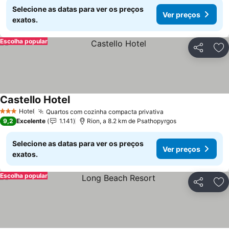
Selecione as datas para ver os preços
Ver preços
exatos.
Escolha popular
Partilhar
Ad
Castello Hotel
Ver preços
Hotel
Quartos com cozinha compacta privativa
Ver preços
3 Estrelas
9,2
Excelente
1.141
Rion, a 8.2 km de Psathopyrgos
Selecione as datas para ver os preços
Ver preços
exatos.
Escolha popular
Partilhar
Ad