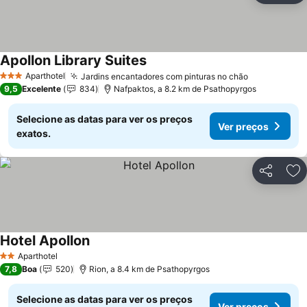
Apollon Library Suites
Ver preços
Aparthotel
Jardins encantadores com pinturas no chão
Ver preços
3 Estrelas
9,5
Excelente
834
Nafpaktos, a 8.2 km de Psathopyrgos
Selecione as datas para ver os preços
Ver preços
exatos.
Partilhar
Ad
Hotel Apollon
Ver preços
Aparthotel
2 Estrelas
7,8
Boa
520
Rion, a 8.4 km de Psathopyrgos
Selecione as datas para ver os preços
Ver preços