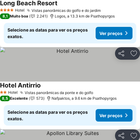
Long Beach Resort
Ver preços
Hotel
Vistas panorâmicas do golfo e do jardim
Ver preços
4 Estrelas
8,1
Muito boa
2.241
Logos, a 13.3 km de Psathopyrgos
Selecione as datas para ver os preços
Ver preços
exatos.
Partilhar
Ad
Hotel Antirrio
Ver preços
Hotel
Vistas panorâmicas da ponte e do golfo
Ver preços
2 Estrelas
8,5
Excelente
573
Nafpaktos, a 9.6 km de Psathopyrgos
Selecione as datas para ver os preços
Ver preços
exatos.
Partilhar
Ad