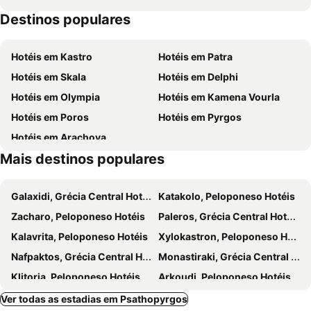
Destinos populares
Fetiche Tzami
Psani
Port of Nafpaktos
Traditional Settlment of Nafpaktos
Hotéis em Kastro
Hotéis em Patra
Obelix
The Rion-Andirion Bridge
Hotéis em Skala
Hotéis em Delphi
Antirio Village
Holy Town of Messologi
Hotéis em Olympia
Hotéis em Kamena Vourla
Marathias
Alyki
Hotéis em Poros
Hotéis em Pyrgos
Museum of Palamas
Glaucus River
Hotéis em Arachova
Digeliotika
Ethnikis Antistaseos Square Olga's
Mais destinos populares
Galaxidi, Grécia Central Hotéis
Katakolo, Peloponeso Hotéis
Zacharo, Peloponeso Hotéis
Paleros, Grécia Central Hotéis
Kalavrita, Peloponeso Hotéis
Xylokastron, Peloponeso Hotéis
Nafpaktos, Grécia Central Hotéis
Monastiraki, Grécia Central Hotéis
Klitoria, Peloponeso Hotéis
Arkoudi, Peloponeso Hotéis
Melissi, Peloponeso Hotéis
Kyllini, Peloponeso Hotéis
Ver todas as estadias em Psathopyrgos