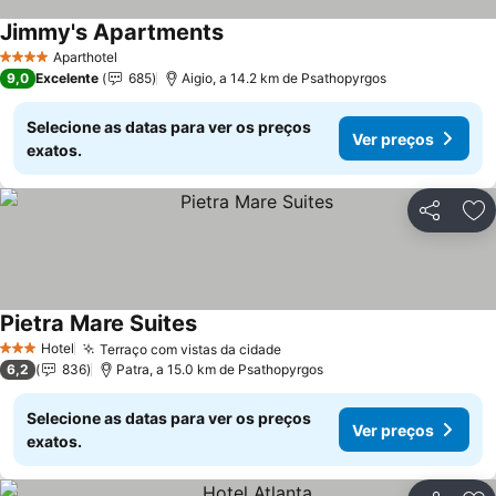
Jimmy's Apartments
Ver preços
Aparthotel
4 Estrelas
9,0
Excelente
685
Aigio, a 14.2 km de Psathopyrgos
Selecione as datas para ver os preços
Ver preços
exatos.
Partilhar
Ad
Pietra Mare Suites
Ver preços
Hotel
Terraço com vistas da cidade
Ver preços
3 Estrelas
6,2
836
Patra, a 15.0 km de Psathopyrgos
Selecione as datas para ver os preços
Ver preços
exatos.