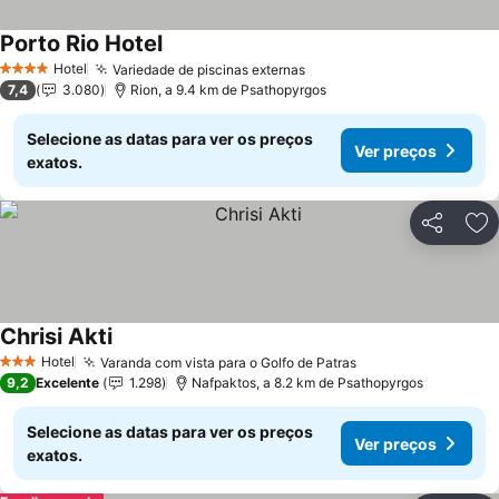
Porto Rio Hotel
Ver preços
Hotel
Variedade de piscinas externas
Ver preços
4 Estrelas
7,4
3.080
Rion, a 9.4 km de Psathopyrgos
Selecione as datas para ver os preços
Ver preços
exatos.
Partilhar
Ad
Chrisi Akti
Ver preços
Hotel
Varanda com vista para o Golfo de Patras
Ver preços
3 Estrelas
9,2
Excelente
1.298
Nafpaktos, a 8.2 km de Psathopyrgos
Selecione as datas para ver os preços
Ver preços
exatos.