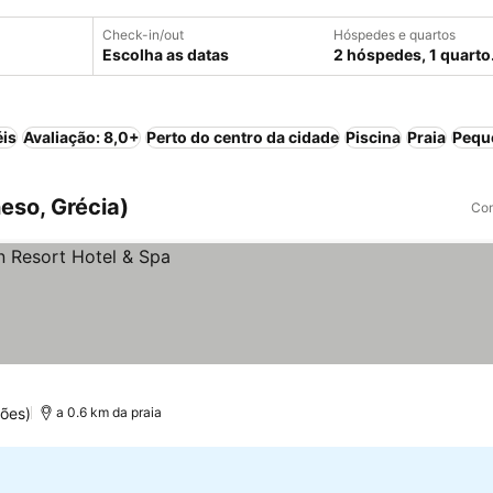
Check-in/out
Hóspedes e quartos
Escolha as datas
2 hóspedes, 1 quarto
éis
Avaliação: 8,0+
Perto do centro da cidade
Piscina
Praia
Pequ
eso, Grécia)
Com
ões)
a 0.6 km da praia