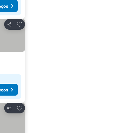
eços
Adicionar aos favoritos
Partilhar
eços
Adicionar aos favoritos
Partilhar