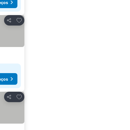
eços
Adicionar aos favoritos
Partilhar
eços
Adicionar aos favoritos
Partilhar