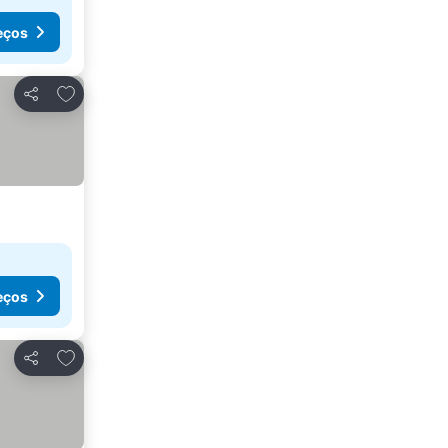
eços
Adicionar aos favoritos
Partilhar
eços
Adicionar aos favoritos
Partilhar