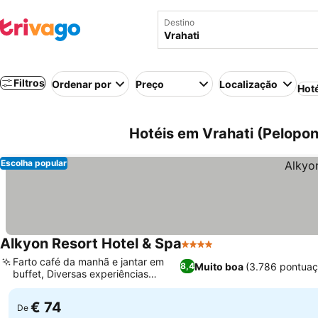
Destino
Filtros
Ordenar por
Preço
Localização
Hot
Hotéis em Vrahati (Pelopon
Escolha popular
Alkyon Resort Hotel & Spa
4 Estrelas
Farto café da manhã e jantar em
Muito boa
(3.786 pontuaç
8,4
buffet, Diversas experiências
aquáticas
€ 74
De