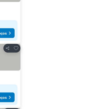
eços
Adicionar aos favoritos
Partilhar
eços