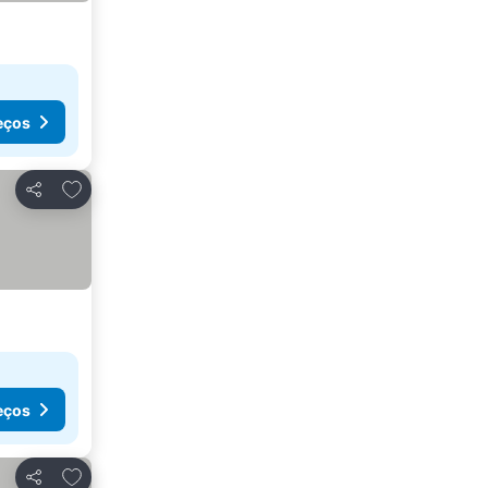
eços
Adicionar aos favoritos
Partilhar
eços
Adicionar aos favoritos
Partilhar