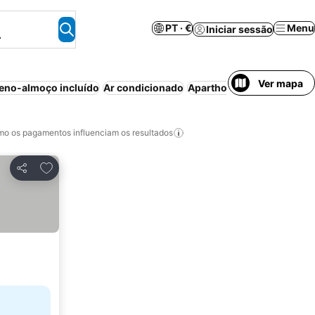
PT · €
Menu
Iniciar sessão
.
Ver mapa
eno-almoço incluído
Ar condicionado
Aparthotel
Casa/apartame
o os pagamentos influenciam os resultados
Adicionar aos favoritos
Partilhar