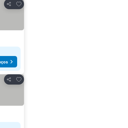
Adicionar aos favoritos
Partilhar
eços
Adicionar aos favoritos
Partilhar