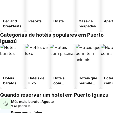
Bed and
Resorts
Hostel
Casa de
Apar
breakfasts
hóspedes
Categorias de hotéis populares em Puerto
Iguazú
Hotéis
Hotéis de
Hotéis
Hotéis que
Hoté
baratos
luxo
com
permitem
com 
piscinas
animais
Quando reservar um hotel em Puerto Iguazú
Mês mais barato: Agosto
€ 61
por noite
Preço anual típico