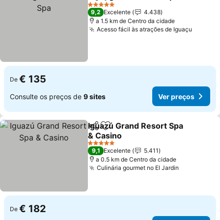
Partilhar
Adicionar aos favoritos
Ve
5 Estrelas
9,2
Excelente
4.438
a 1.5 km de Centro da cidade
Acesso fácil às atrações de Iguaçu
Ver pre
€ 135
De
Consulte os preços de
9 sites
Ver preços
Iguazú Grand Resort Spa
Partilhar
Adicionar aos favoritos
& Casino
Ver preços
5 Estrelas
9,1
Excelente
5.411
a 0.5 km de Centro da cidade
Culinária gourmet no El Jardin
Ver preços
€ 182
De