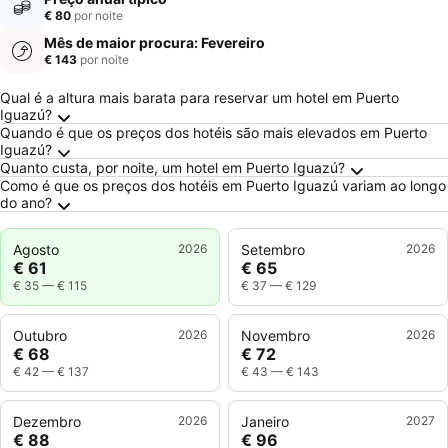
€ 80
por noite
Mês de maior procura: Fevereiro
€ 143
por noite
Perguntas Frequentes sobre Puerto Iguazú
Qual é a altura mais barata para reservar um hotel em Puerto
Iguazú?
Quando é que os preços dos hotéis são mais elevados em Puerto
Iguazú?
Quanto custa, por noite, um hotel em Puerto Iguazú?
Como é que os preços dos hotéis em Puerto Iguazú variam ao longo
do ano?
Agosto
2026
Setembro
2026
€ 61
€ 65
€ 35
—
€ 115
€ 37
—
€ 129
Outubro
2026
Novembro
2026
€ 68
€ 72
€ 42
—
€ 137
€ 43
—
€ 143
Dezembro
2026
Janeiro
2027
€ 88
€ 96