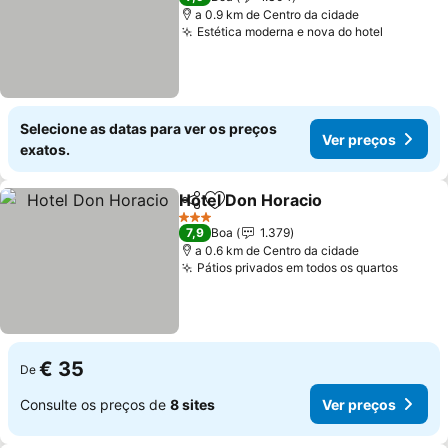
a 0.9 km de Centro da cidade
Estética moderna e nova do hotel
Ver preç
Selecione as datas para ver os preços
Ver preços
exatos.
Hotel Don Horacio
Partilhar
Adicionar aos favoritos
Ver pre
3 Estrelas
7,9
Boa
1.379
a 0.6 km de Centro da cidade
Pátios privados em todos os quartos
Ver pr
€ 35
De
Consulte os preços de
8 sites
Ver preços