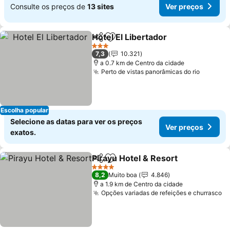
Consulte os preços de
13 sites
Ver preços
Hotel El Libertador
Partilhar
Adicionar aos favoritos
Ver pre
3 Estrelas
7,3
10.321
a 0.7 km de Centro da cidade
Perto de vistas panorâmicas do rio
Ver pre
Escolha popular
Selecione as datas para ver os preços
Ver preços
exatos.
Pirayu Hotel & Resort
Partilhar
Adicionar aos favoritos
Ver 
4 Estrelas
8,2
Muito boa
4.846
a 1.9 km de Centro da cidade
Opções variadas de refeições e churrasco
Ve