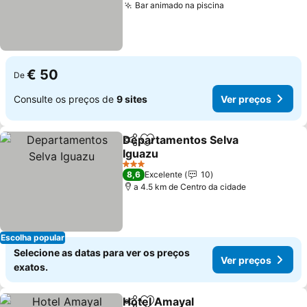
Bar animado na piscina
Ver preços
€ 50
De
Consulte os preços de
9 sites
Ver preços
Departamentos Selva
Partilhar
Adicionar aos favoritos
Iguazu
Ver preços
3 Estrelas
8,6
Excelente
10
a 4.5 km de Centro da cidade
Escolha popular
Selecione as datas para ver os preços
Ver preços
exatos.
Hotel Amayal