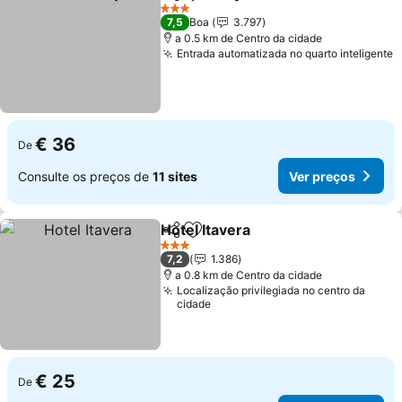
Partilhar
Adicionar aos favoritos
Ver preços
3 Estrelas
7,5
Boa
3.797
a 0.5 km de Centro da cidade
Entrada automatizada no quarto inteligente
V
€ 36
De
Consulte os preços de
11 sites
Ver preços
Hotel Itavera
Partilhar
Adicionar aos favoritos
Ver preços
3 Estrelas
7,2
1.386
a 0.8 km de Centro da cidade
Localização privilegiada no centro da
cidade
€ 25
De