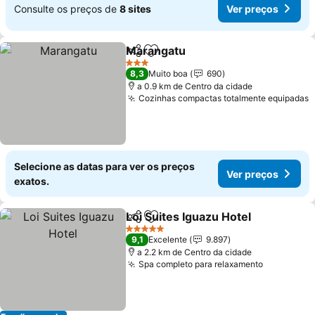
Consulte os preços de
8 sites
Ver preços
Marangatu
Partilhar
Adicionar aos favoritos
Ver preços
3 Estrelas
8,3
Muito boa
690
a 0.9 km de Centro da cidade
Cozinhas compactas totalmente equipadas
V
Selecione as datas para ver os preços
Ver preços
exatos.
Loi Suites Iguazu Hotel
Partilhar
Adicionar aos favoritos
Ver
5 Estrelas
9,1
Excelente
9.897
a 2.2 km de Centro da cidade
Spa completo para relaxamento
Ver preço