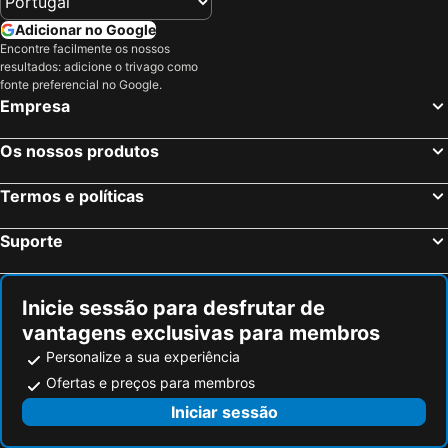
Mercure Iguazu Hotel Iru
Foz Central Budget Hotel
Adicionar no Google
Hotel Guaminí Misión
O2 Hotel Iguazu
Encontre facilmente os nossos
Hotel & Restaurante Guarania
Village Iguassu Hotel
resultados: adicione o trivago como
fonte preferencial no Google.
San Rafael Comfort Class Hotel
Pousada MG
Empresa
Os nossos produtos
Termos e políticas
Suporte
Inicie sessão para desfrutar de
vantagens exclusivas para membros
Personalize a sua experiência
Ofertas e preços para membros
Iniciar sessão