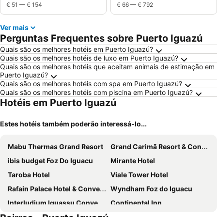
€ 51
—
€ 154
€ 66
—
€ 792
Ver mais
Perguntas Frequentes sobre Puerto Iguazú
Quais são os melhores hotéis em Puerto Iguazú?
Quais são os melhores hotéis de luxo em Puerto Iguazú?
Quais são os melhores hotéis que aceitam animais de estimação em
Puerto Iguazú?
Quais são os melhores hotéis com spa em Puerto Iguazú?
Quais são os melhores hotéis com piscina em Puerto Iguazú?
Hotéis em Puerto Iguazú
Estes hotéis também poderão interessá-lo...
Mabu Thermas Grand Resort
Grand Carimã Resort & Convention Center
ibis budget Foz Do Iguacu
Mirante Hotel
Taroba Hotel
Viale Tower Hotel
Rafain Palace Hotel & Convention Center
Wyndham Foz do Iguacu
Interludium Iguassu Convention Hotel
Continental Inn
JL Hotel by Bourbon
Vivaz Cataratas Resort