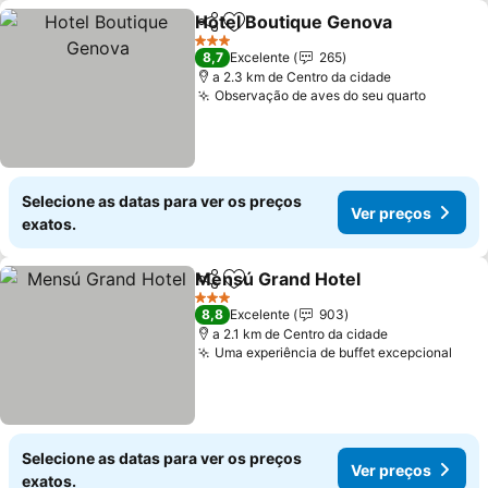
Hotel Boutique Genova
Partilhar
Adicionar aos favoritos
Ver
3 Estrelas
8,7
Excelente
265
a 2.3 km de Centro da cidade
Observação de aves do seu quarto
Ver pre
Selecione as datas para ver os preços
Ver preços
exatos.
Mensú Grand Hotel
Partilhar
Adicionar aos favoritos
Ver pr
3 Estrelas
8,8
Excelente
903
a 2.1 km de Centro da cidade
Uma experiência de buffet excepcional
Ver 
Selecione as datas para ver os preços
Ver preços
exatos.