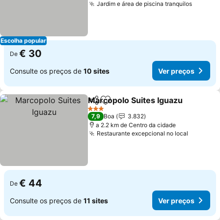
Jardim e área de piscina tranquilos
Ver pre
Escolha popular
€ 30
De
Consulte os preços de
10 sites
Ver preços
Marcopolo Suites Iguazu
Partilhar
Adicionar aos favoritos
V
3 Estrelas
7,9
Boa
3.832
a 2.2 km de Centro da cidade
Restaurante excepcional no local
Ver preç
€ 44
De
Consulte os preços de
11 sites
Ver preços