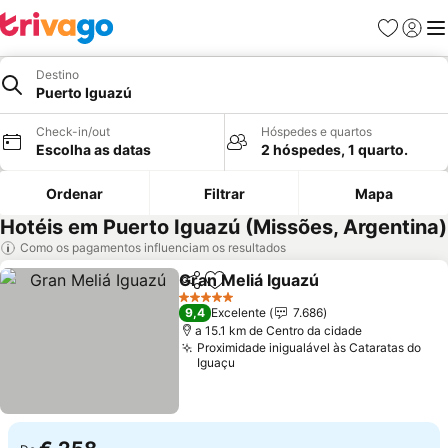
Favoritos
Iniciar
Me
Destino
Puerto Iguazú
Check-in/out
Hóspedes e quartos
Escolha as datas
2 hóspedes, 1 quarto.
Ordenar
Filtrar
Mapa
Hotéis em Puerto Iguazú (Missões, Argentina)
Como os pagamentos influenciam os resultados
Gran Meliá Iguazú
Partilhar
Adicionar aos favoritos
Ver preç
5 Estrelas
9,4
Excelente
7.686
a 15.1 km de Centro da cidade
Proximidade inigualável às Cataratas do
Iguaçu