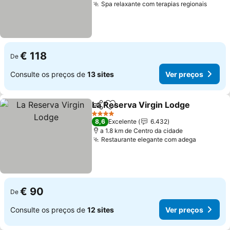
Spa relaxante com terapias regionais
Ver p
€ 118
De
Consulte os preços de
13 sites
Ver preços
La Reserva Virgin Lodge
Partilhar
Adicionar aos favoritos
V
4 Estrelas
8,6
Excelente
6.432
a 1.8 km de Centro da cidade
Restaurante elegante com adega
Ver preç
€ 90
De
Consulte os preços de
12 sites
Ver preços