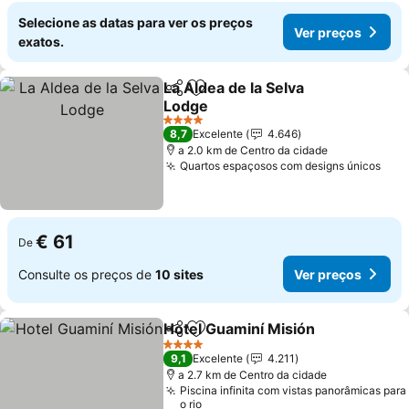
Selecione as datas para ver os preços
Ver preços
exatos.
La Aldea de la Selva
Partilhar
Adicionar aos favoritos
Lodge
Ver preços
4 Estrelas
8,7
Excelente
4.646
a 2.0 km de Centro da cidade
Quartos espaçosos com designs únicos
Ver
€ 61
De
Consulte os preços de
10 sites
Ver preços
Hotel Guaminí Misión
Partilhar
Adicionar aos favoritos
Ver 
4 Estrelas
9,1
Excelente
4.211
a 2.7 km de Centro da cidade
Piscina infinita com vistas panorâmicas para
o rio