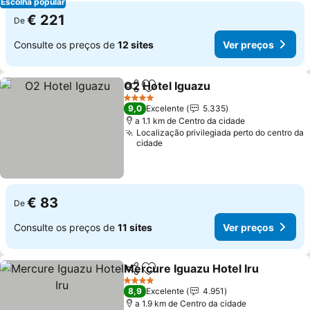
Escolha popular
€ 221
De
Consulte os preços de
12 sites
Ver preços
O2 Hotel Iguazu
Partilhar
Adicionar aos favoritos
Ver preço
4 Estrelas
9,0
Excelente
5.335
a 1.1 km de Centro da cidade
Localização privilegiada perto do centro da
cidade
€ 83
De
Consulte os preços de
11 sites
Ver preços
Mercure Iguazu Hotel Iru
Partilhar
Adicionar aos favoritos
V
4 Estrelas
8,9
Excelente
4.951
a 1.9 km de Centro da cidade