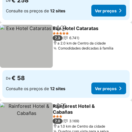
€ 258
De
Consulte os preços de
12 sites
Ver preços
Exe Hotel Cataratas
Partilhar
Adicionar aos favoritos
Ver pr
5 Estrelas
7,3
6.741
a 2.0 km de Centro da cidade
Comodidades dedicadas à família
Ver pre
€ 58
De
Consulte os preços de
12 sites
Ver preços
Rainforest Hotel &
Partilhar
Adicionar aos favoritos
Cabañas
Ver preços
3 Estrelas
7,0
3.169
a 1.0 km de Centro da cidade
Quartos com vista para a selva