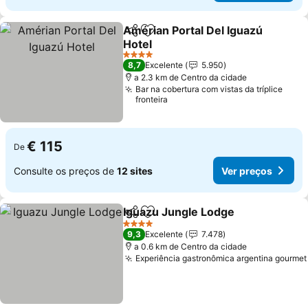
Amérian Portal Del Iguazú
Partilhar
Adicionar aos favoritos
Hotel
Ver preços
4 Estrelas
8,7
Excelente
5.950
a 2.3 km de Centro da cidade
Bar na cobertura com vistas da tríplice
fronteira
€ 115
De
Consulte os preços de
12 sites
Ver preços
Iguazu Jungle Lodge
Partilhar
Adicionar aos favoritos
Ver p
4 Estrelas
9,3
Excelente
7.478
a 0.6 km de Centro da cidade
Experiência gastronômica argentina gourmet