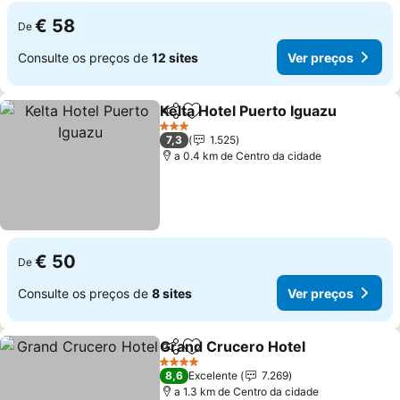
€ 58
De
Consulte os preços de
12 sites
Ver preços
Kelta Hotel Puerto Iguazu
Partilhar
Adicionar aos favoritos
3 Estrelas
7,3
1.525
a 0.4 km de Centro da cidade
€ 50
De
Consulte os preços de
8 sites
Ver preços
Grand Crucero Hotel
Partilhar
Adicionar aos favoritos
Ver p
4 Estrelas
8,6
Excelente
7.269
a 1.3 km de Centro da cidade