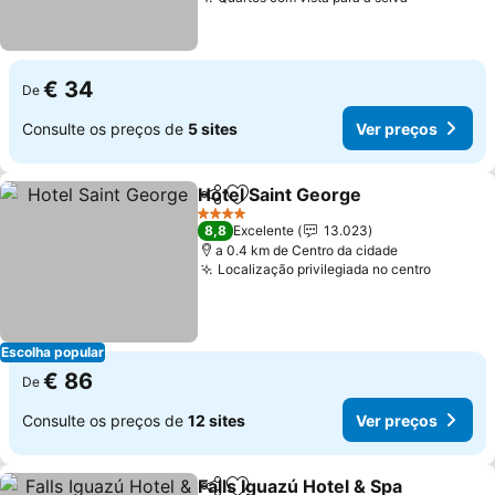
Ver preço
€ 34
De
Consulte os preços de
5 sites
Ver preços
Hotel Saint George
Partilhar
Adicionar aos favoritos
Ver pre
4 Estrelas
8,8
Excelente
13.023
a 0.4 km de Centro da cidade
Localização privilegiada no centro
Ver pre
Escolha popular
€ 86
De
Consulte os preços de
12 sites
Ver preços
Falls Iguazú Hotel & Spa