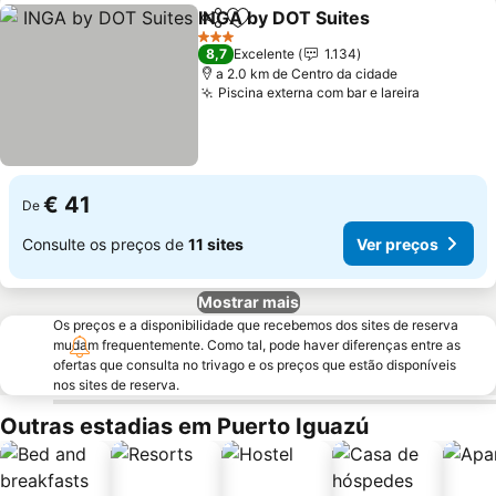
INGA by DOT Suites
Partilhar
Adicionar aos favoritos
Ver pr
3 Estrelas
8,7
Excelente
1.134
a 2.0 km de Centro da cidade
Piscina externa com bar e lareira
Ver preç
€ 41
De
Consulte os preços de
11 sites
Ver preços
Mostrar mais
Os preços e a disponibilidade que recebemos dos sites de reserva
mudam frequentemente. Como tal, pode haver diferenças entre as
ofertas que consulta no trivago e os preços que estão disponíveis
nos sites de reserva.
Outras estadias em Puerto Iguazú