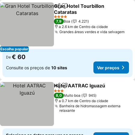
Gran Hotel Tourbillon
Partilhar
Adicionar aos favoritos
Cataratas
Ver preços
4 Estrelas
7,9
Boa
4.221
a 2.6 km de Centro da cidade
Grandes áreas verdes e vida selvagem
Ver 
Escolha popular
€ 60
De
Consulte os preços de
10 sites
Ver preços
Hotel AATRAC Iguazú
Partilhar
Adicionar aos favoritos
Ver 
3 Estrelas
8,0
Muito boa
945
a 0.7 km de Centro da cidade
Banheira de hidromassagem externa
relaxante