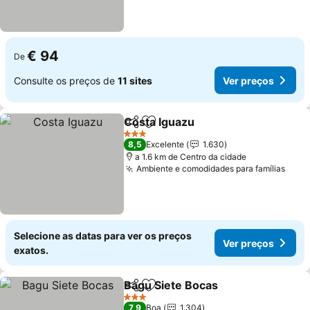
€ 94
De
Consulte os preços de
11 sites
Ver preços
Costa Iguazu
Partilhar
Adicionar aos favoritos
Ver preços
3 Estrelas
8,5
Excelente
1.630
a 1.6 km de Centro da cidade
Ambiente e comodidades para famílias
Ver 
Selecione as datas para ver os preços
Ver preços
exatos.
Bagu Siete Bocas
Partilhar
Adicionar aos favoritos
Ver preç
3 Estrelas
7,9
Boa
1.304