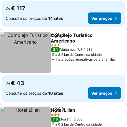
€ 117
De
Consulte os preços de
14 sites
Ver preços
Complejo Turistico
Partilhar
Adicionar aos favoritos
Americano
Ver preços
3 Estrelas
8,1
Muito boa
4.685
a 3.2 km de Centro da cidade
Instalações recreativas para a família
Ver p
€ 43
De
Consulte os preços de
10 sites
Ver preços
Hotel Lilian
Partilhar
Adicionar aos favoritos
Ver preços
3 Estrelas
7,8
Boa
2.668
a 0.2 km de Centro da cidade