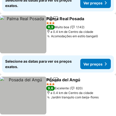
Selecione as datas para ver os preços
Ver preços
exatos.
Palma Real Posada
Partilhar
Adicionar aos favoritos
Ver pre
3 Estrelas
8,3
Muito boa
1.142
a 0.4 km de Centro da cidade
Acomodações em estilo bangalô
Ver preç
Selecione as datas para ver os preços
Ver preços
exatos.
Posada del Angú
Partilhar
Adicionar aos favoritos
Ver preço
3 Estrelas
9,6
Excelente
620
a 0.4 km de Centro da cidade
Jardim tranquilo com beija-flores
Ver preç