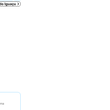
 do Iguaçu
tima