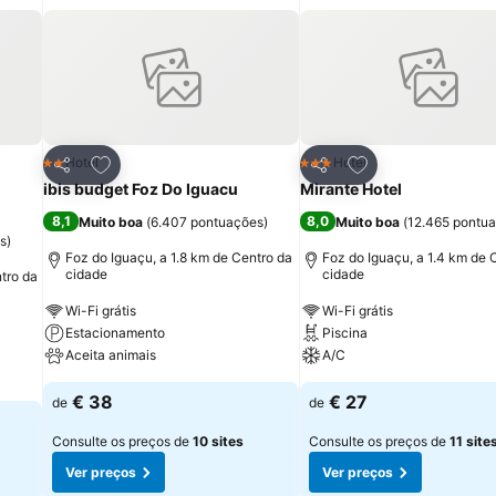
itos
Adicionar aos favoritos
Adicionar aos fav
Hotel
Hotel
2 Estrelas
3 Estrelas
Partilhar
Partilhar
ibis budget Foz Do Iguacu
Mirante Hotel
8,1
8,0
Muito boa
(
6.407 pontuações
)
Muito boa
(
12.465 pontu
s
)
Foz do Iguaçu, a 1.8 km de Centro da
Foz do Iguaçu, a 1.4 km de 
cidade
cidade
tro da
Wi-Fi grátis
Wi-Fi grátis
Estacionamento
Piscina
Aceita animais
A/C
€ 38
€ 27
de
de
Consulte os preços de
10 sites
Consulte os preços de
11 site
Ver preços
Ver preços