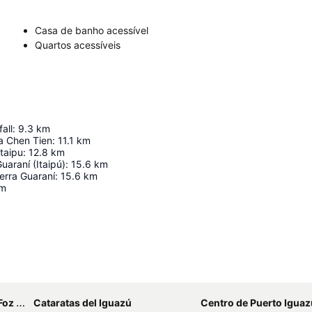
Casa de banho acessível
Quartos acessíveis
all
:
9.3
km
a Chen Tien
:
11.1
km
taipu
:
12.8
km
uaraní (Itaipú)
:
15.6
km
erra Guaraní
:
15.6
km
m
Ampliar mapa
aratas
Cataratas del Iguazú
Centro de Puerto Iguaz