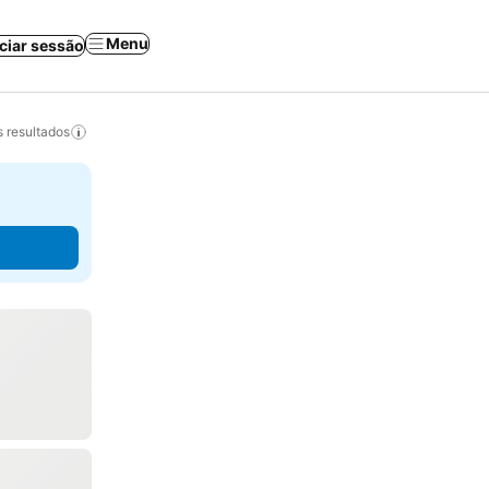
Menu
iciar sessão
 resultados