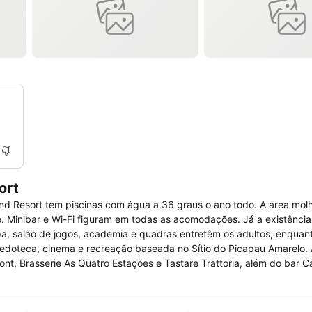
ort
d Resort tem piscinas com água a 36 graus o ano todo. A área mol
dois
nquedoteca, cinema e recreação baseada no Sítio do Picapau Amarelo.
serviço à la carte e cozinha aberta para o acompanhamento do prep