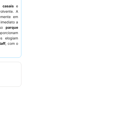
,
casais
e
olvente. A
tamente em
 imediato a
nso
parque
porcionam
s elogiam
taff
, com o
es pela sua
, considere
potenciais
 antigas.