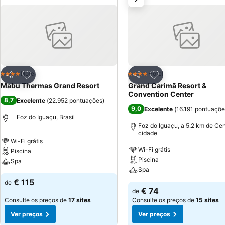
Adicionar aos favoritos
Adicionar aos favor
Hotel
Hotel
4 Estrelas
4 Estrelas
Partilhar
Partilhar
Mabu Thermas Grand Resort
Grand Carimã Resort &
Convention Center
8,7
Excelente
(
22.952 pontuações
)
9,0
Excelente
(
16.191 pontuaçõe
Foz do Iguaçu, Brasil
Foz do Iguaçu, a 5.2 km de Cen
cidade
Wi-Fi grátis
Wi-Fi grátis
Piscina
Piscina
Spa
Spa
€ 115
de
€ 74
de
Consulte os preços de
17 sites
Consulte os preços de
15 sites
Ver preços
Ver preços