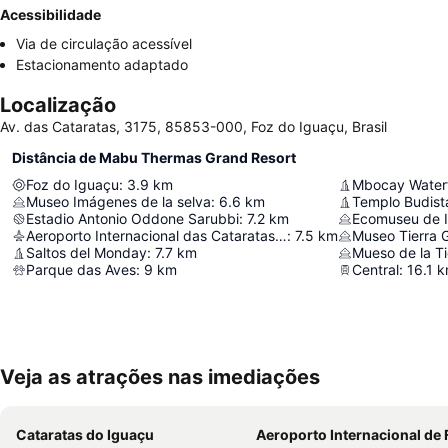
Acessibilidade
Via de circulação acessível
Estacionamento adaptado
Localização
Av. das Cataratas, 3175, 85853-000, Foz do Iguaçu, Brasil
Distância de Mabu Thermas Grand Resort
Foz do Iguaçu
:
3.9
km
Mbocay Waterf
Museo Imágenes de la selva
:
6.6
km
Templo Budist
Estadio Antonio Oddone Sarubbi
:
7.2
km
Ecomuseu de I
Aeroporto Internacional das Cataratas de Foz do Iguaçu
:
7.5
km
Museo Tierra G
Saltos del Monday
:
7.7
km
Mueso de la Ti
Parque das Aves
:
9
km
Central
:
16.1
k
Veja as atrações nas imediações
Cataratas do Iguaçu
Aeroporto Internacional de Foz do Iguaçu - Cat