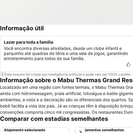
Informação útil
Lazer para toda a família
Você encontra diversas atividades, desde um clube infantil e
parquinho até quadras de tênis e uma sala de jogos, garantindo
entretenimento para todos da sua família.
Este resumo foi criado por inteligência artificial e pode não ser 100% correto.
Informação sobre o Mabu Thermas Grand Res
Localizado em uma região com fontes termais, o Mabu Thermas Gran
ainda com hidromassagem, praia artificial, toboágua e balde gigante. Minibar e Wi-Fi figuram em todas as acomodações. Já a existência de 
ambientes, a vista e a decoração são os diferenciais dos quartos. Spa, salão de jogos, academia e quadras entretêm os adultos, enquanto a copa do
bebê facilita a vida dos pais. Já as crianças têm à disposição bri
convenções comporta cinco mil congressistas. Os restaurantes Dumont, Brasserie As Quatro Estações e Tastare Trattoria, além do bar Carmen
Comparar com estadias semelhantes
Miranda, compõem a oferta gastronômica. Há, entre outras coisas, 
refeições. Do Mabu Thermas Grand Resort até o Shopping Catuaí Palladium são menos de cinco minutos de carro; já para chegar às Cataratas do
Alojamento selecionado
Alojamentos semelhantes
próximo
Iguaçu leva-se dez.