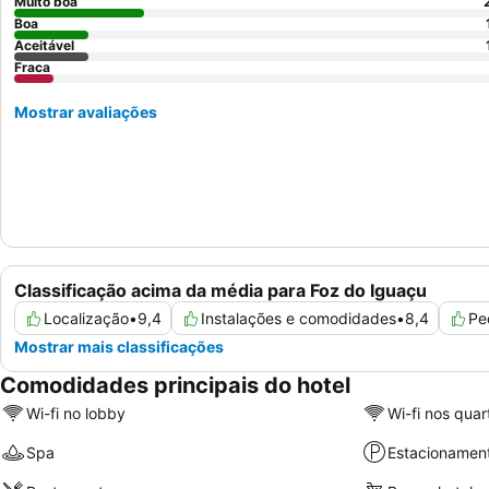
Muito boa
Boa
Aceitável
Fraca
Mostrar avaliações
Classificação acima da média para Foz do Iguaçu
Localização
•
9,4
Instalações e comodidades
•
8,4
Pe
Mostrar mais classificações
Comodidades principais do hotel
Wi-fi no lobby
Wi-fi nos quar
Spa
Estacionamen