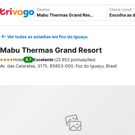
Destino
Check-in/out
Escolha as 
Ver todas as estadias em Foz do Iguaçu
Mabu Thermas Grand Resort
Hotel
Excelente
(
22.952 pontuações
)
8,7
4 Estrelas
Av. das Cataratas, 3175, 85853-000, Foz do Iguaçu, Brasil