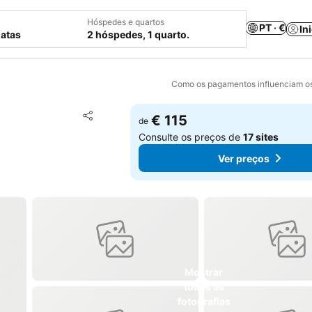
Hóspedes e quartos
PT · €
In
datas
2 hóspedes, 1 quarto.
Como os pagamentos influenciam os
Adicionar aos favoritos
€ 115
de
Partilhar
Consulte os preços de
17 sites
Ver preços