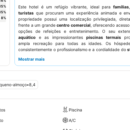
26
%
15
%
Este hotel é um refúgio vibrante, ideal para
famílias
15
%
turistas
que procuram uma experiência animada e env
8
%
propriedade possui uma localização privilegiada, dire
frente a um grande
centro comercial
, oferecendo acesso
opções de refeições e entretenimento. O seu exte
aquático
e as impressionantes
piscinas termais
pro
ampla recreação para todas as idades. Os hóspede
consistentemente o profissionalismo e a cordialidade do
s
buffet de pequeno-almoço
a receber altas classificaçõ
Mostrar mais
variedade e qualidade. Para uma experiência mais serena
solicitar um quarto numa ala mais recente para evitar 
problemas de modernização encontrados em secções mais
queno-almoço
•
8,4
tos
Piscina
to
A/C