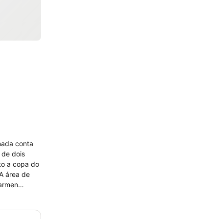
hada conta
 A área de
aro das