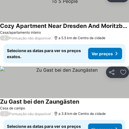
Cozy Apartment Near Dresden And Moritzburg For Up To 5 People
Ver preços
Casa/apartamento inteiro
/
a 5.5 km de Centro da cidade
Pontuação não disponível
Selecione as datas para ver os preços
Ver preços
exatos.
Partilhar
Ad
Zu Gast bei den Zaungästen
Ver preços
Casa de campo
/
a 3.8 km de Centro da cidade
Pontuação não disponível
Selecione as datas para ver os preços