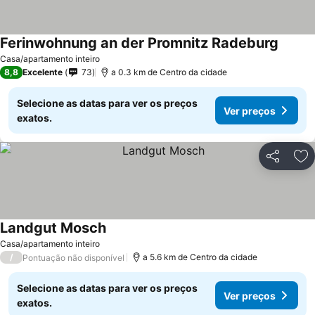
Ferinwohnung an der Promnitz Radeburg
Ver pr
Casa/apartamento inteiro
8,8
Excelente
73
a 0.3 km de Centro da cidade
Selecione as datas para ver os preços
Ver preços
exatos.
Partilhar
Ad
Landgut Mosch
Ver preços
Casa/apartamento inteiro
/
a 5.6 km de Centro da cidade
Pontuação não disponível
Selecione as datas para ver os preços
Ver preços
exatos.