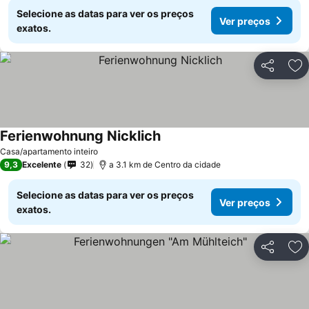
Selecione as datas para ver os preços
Ver preços
exatos.
Partilhar
Ad
Ferienwohnung Nicklich
Ver preços
Casa/apartamento inteiro
9,3
Excelente
32
a 3.1 km de Centro da cidade
Selecione as datas para ver os preços
Ver preços
exatos.
Partilhar
Ad