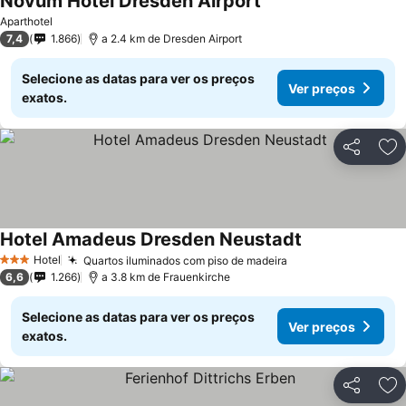
Novum Hotel Dresden Airport
Ver preços
Aparthotel
7,4
1.866
a 2.4 km de Dresden Airport
Selecione as datas para ver os preços
Ver preços
exatos.
Partilhar
Ad
Hotel Amadeus Dresden Neustadt
Ver preços
Hotel
Quartos iluminados com piso de madeira
Ver preços
3 Estrelas
6,6
1.266
a 3.8 km de Frauenkirche
Selecione as datas para ver os preços
Ver preços
exatos.
Partilhar
Ad