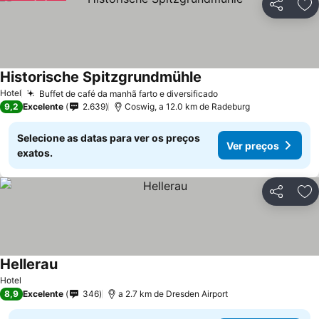
Partilhar
Ad
Historische Spitzgrundmühle
Ver preços
Hotel
Buffet de café da manhã farto e diversificado
Ver preços
9,2
Excelente
2.639
Coswig, a 12.0 km de Radeburg
Selecione as datas para ver os preços
Ver preços
exatos.
Partilhar
Ad
Hellerau
Ver preços
Hotel
8,9
Excelente
346
a 2.7 km de Dresden Airport