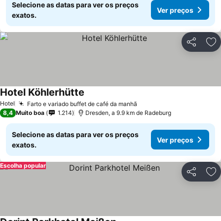
Selecione as datas para ver os preços
Ver preços
exatos.
Partilhar
Ad
Hotel Köhlerhütte
Ver preços
Hotel
Farto e variado buffet de café da manhã
Ver preços
8,4
Muito boa
1.214
Dresden, a 9.9 km de Radeburg
Selecione as datas para ver os preços
Ver preços
exatos.
Escolha popular
Partilhar
Ad