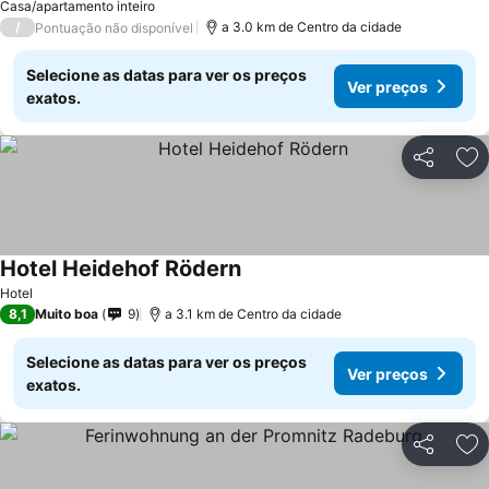
Ver preços
Casa/apartamento inteiro
/
a 3.0 km de Centro da cidade
Pontuação não disponível
Selecione as datas para ver os preços
Ver preços
exatos.
Partilhar
Ad
Hotel Heidehof Rödern
Ver preços
Hotel
8,1
Muito boa
9
a 3.1 km de Centro da cidade
Selecione as datas para ver os preços
Ver preços
exatos.
Partilhar
Ad