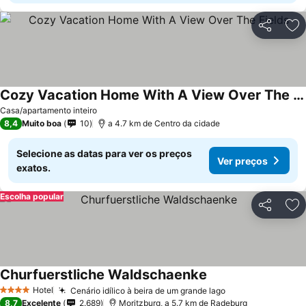
Partilhar
Ad
Cozy Vacation Home With A View Over The Fields
Ver preços
Casa/apartamento inteiro
8,4
Muito boa
10
a 4.7 km de Centro da cidade
Selecione as datas para ver os preços
Ver preços
exatos.
Escolha popular
Partilhar
Ad
Churfuerstliche Waldschaenke
Ver preços
Hotel
Cenário idílico à beira de um grande lago
Ver preços
4 Estrelas
8,7
Excelente
2.689
Moritzburg, a 5.7 km de Radeburg