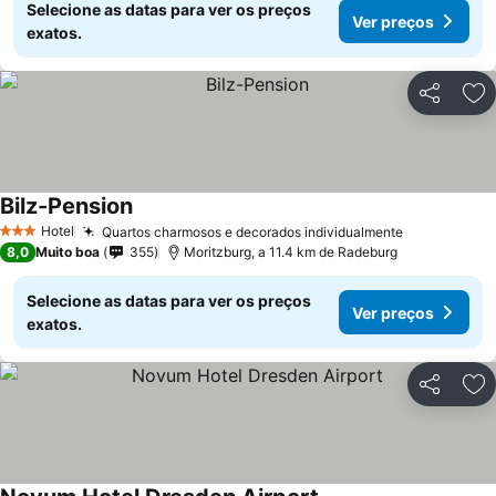
Selecione as datas para ver os preços
Ver preços
exatos.
Partilhar
Ad
Bilz-Pension
Ver preços
Hotel
Quartos charmosos e decorados individualmente
Ver preços
3 Estrelas
8,0
Muito boa
355
Moritzburg, a 11.4 km de Radeburg
Selecione as datas para ver os preços
Ver preços
exatos.
Partilhar
Ad