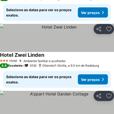
Selecione as datas para ver os preços
Ver preços
exatos.
Partilhar
Ad
Hotel Zwei Linden
Ver preços
Hotel
Ambiente familiar e acolhedor
Ver preços
3 Estrelas
8,8
Excelente
309
Ottendorf-Okrilla, a 9.0 km de Radeburg
Selecione as datas para ver os preços
Ver preços
exatos.
Partilhar
Ad