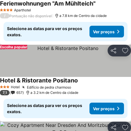
Ferienwohnungen "Am Mühlteich"
Ver preços
Aparthotel
4 Estrelas
/
a 7.8 km de Centro da cidade
Pontuação não disponível
Selecione as datas para ver os preços
Ver preços
exatos.
Escolha popular
Partilhar
Ad
Hotel & Ristorante Positano
Ver preços
Hotel
Edifício de pedra charmoso
Ver preços
3 Estrelas
7,1
657
a 3.2 km de Centro da cidade
Selecione as datas para ver os preços
Ver preços
exatos.
Partilhar
Ad