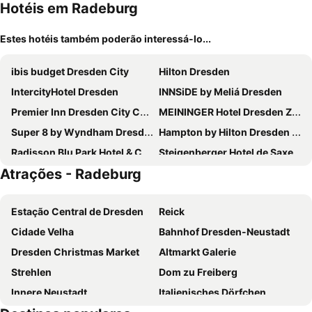
Hotéis em Radeburg
Estes hotéis também poderão interessá-lo...
ibis budget Dresden City
Hilton Dresden
IntercityHotel Dresden
INNSiDE by Meliá Dresden
Premier Inn Dresden City Centre
MEININGER Hotel Dresden Zentrum
Super 8 by Wyndham Dresden
Hampton by Hilton Dresden City Centre
Radisson Blu Park Hotel & Conference Centre, Dresden Radebeul
Steigenberger Hotel de Saxe
Atrações - Radeburg
ibis Dresden Zentrum
NH Collection Dresden Altmarkt
Dorint Hotel Dresden
Hotel Kipping
Estação Central de Dresden
Reick
a&o Dresden Hauptbahnhof
Best Western Macrander Hotel Dresden
Cidade Velha
Bahnhof Dresden-Neustadt
Hotel Suitess
Gästehaus Mezcalero
Dresden Christmas Market
Altmarkt Galerie
Gewandhaus Dresden, Autograph Collection
Moxy Dresden Neustadt
Strehlen
Dom zu Freiberg
Penck Hotel Dresden
Amedia Plaza Dresden, Trademark Collection by Wyndham
Innere Neustadt
Italienisches Dörfchen
Holiday Inn Express Dresden Zentrum By Ihg
B&B HOTEL Dresden-Altstadt