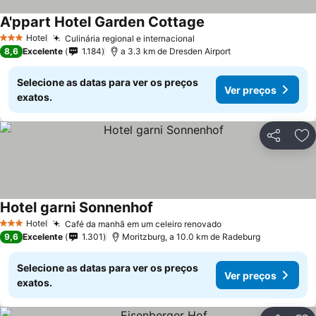
A'ppart Hotel Garden Cottage
Ver preços
Hotel
Culinária regional e internacional
Ver preços
3 Estrelas
8,6
Excelente
1.184
a 3.3 km de Dresden Airport
Selecione as datas para ver os preços
Ver preços
exatos.
Partilhar
Ad
Hotel garni Sonnenhof
Ver preços
Hotel
Café da manhã em um celeiro renovado
Ver preços
3 Estrelas
9,6
Excelente
1.301
Moritzburg, a 10.0 km de Radeburg
Selecione as datas para ver os preços
Ver preços
exatos.