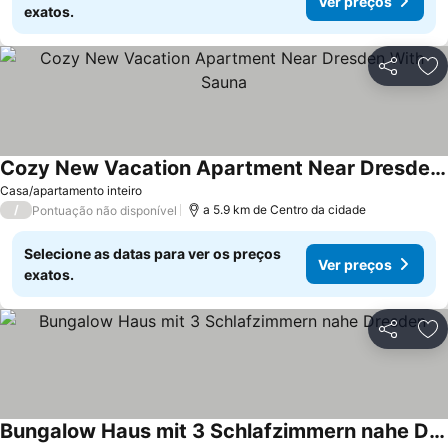
Ver preços
exatos.
Partilhar
Ad
Cozy New Vacation Apartment Near Dresden With Sauna
Ver preços
Casa/apartamento inteiro
/
a 5.9 km de Centro da cidade
Pontuação não disponível
Selecione as datas para ver os preços
Ver preços
exatos.
Partilhar
Ad
Bungalow Haus mit 3 Schlafzimmern nahe Dresden