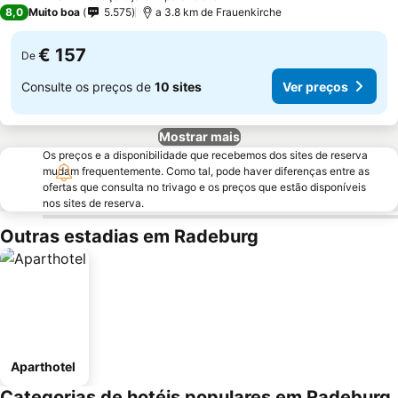
3 Estrelas
8,0
Muito boa
5.575
a 3.8 km de Frauenkirche
€ 157
De
Consulte os preços de
10 sites
Ver preços
Mostrar mais
Os preços e a disponibilidade que recebemos dos sites de reserva
mudam frequentemente. Como tal, pode haver diferenças entre as
ofertas que consulta no trivago e os preços que estão disponíveis
nos sites de reserva.
Outras estadias em Radeburg
Aparthotel
Categorias de hotéis populares em Radeburg