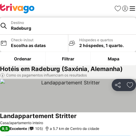
Favoritos
Iniciar
Me
Destino
Radeburg
Check-in/out
Hóspedes e quartos
Escolha as datas
2 hóspedes, 1 quarto.
Ordenar
Filtrar
Mapa
Hotéis em Radeburg (Saxónia, Alemanha)
Como os pagamentos influenciam os resultados
Partilhar
Ad
Landappartement Stritter
Ver preços
Casa/apartamento inteiro
9,5
Excelente
105
a 5.7 km de Centro da cidade