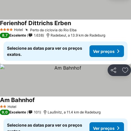
Ferienhof Dittrichs Erben
Ver preços
Hotel
Perto da ciclovia do Rio Elba
Ver preços
4 Estrelas
8,7
Excelente
1.638
Radebeul, a 13.9 km de Radeburg
Selecione as datas para ver os preços
Ver preços
exatos.
Partilhar
Ad
Am Bahnhof
Ver preços
Hotel
2 Estrelas
9,0
Excelente
101
Laußnitz, a 11.4 km de Radeburg
Selecione as datas para ver os preços
Ver preços