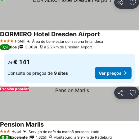
Partilhar
Ad
DORMERO Hotel Dresden Airport
Ver preços
Hotel
Área de bem-estar com sauna finlandesa
Ver preços
4 Estrelas
7,9
Boa
3.009
a 2.2 km de Dresden Airport
€ 141
De
Consulte os preços de
9 sites
Ver preços
Escolha popular
Partilhar
Ad
Pension Marlis
Ver preços
Hotel
Serviço de café da manhã personalizado
Ver preços
3 Estrelas
9,0
Excelente
1.625
Moritzburg, a 9.9 km de Radeburg