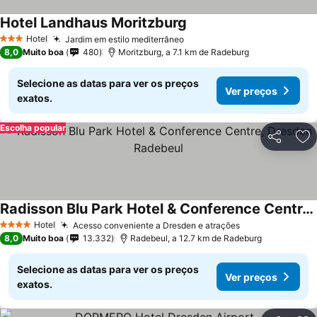
Hotel Landhaus Moritzburg
Ver preços
Hotel
Jardim em estilo mediterrâneo
Ver preços
3 Estrelas
8,0
Muito boa
480
Moritzburg, a 7.1 km de Radeburg
Selecione as datas para ver os preços
Ver preços
exatos.
Escolha popular
Partilhar
Ad
Radisson Blu Park Hotel & Conference Centre, Dresden Radebeul
Ver preços
Hotel
Acesso conveniente a Dresden e atrações
Ver preços
4 Estrelas
8,0
Muito boa
13.332
Radebeul, a 12.7 km de Radeburg
Selecione as datas para ver os preços
Ver preços
exatos.