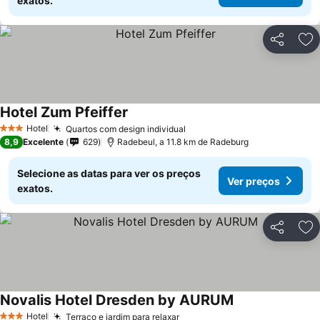
exatos.
Partilhar
Ad
Hotel Zum Pfeiffer
Ver preços
Hotel
Quartos com design individual
Ver preços
3 Estrelas
8,9
Excelente
629
Radebeul, a 11.8 km de Radeburg
Selecione as datas para ver os preços
Ver preços
exatos.
Partilhar
Ad
Novalis Hotel Dresden by AURUM
Ver preços
Hotel
Terraço e jardim para relaxar
Ver preços