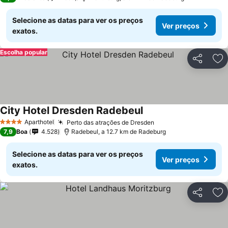
Selecione as datas para ver os preços
Ver preços
exatos.
Escolha popular
Partilhar
Ad
City Hotel Dresden Radebeul
Ver preços
Aparthotel
Perto das atrações de Dresden
Ver preços
4 Estrelas
7,9
Boa
4.528
Radebeul, a 12.7 km de Radeburg
Selecione as datas para ver os preços
Ver preços
exatos.
Partilhar
Ad