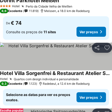
Dorint Parkhotel Meißen
Ver preços
Hotel
Perto da Cidade Velha de Meißen
Ver preços
4 Estrelas
8,6
Excelente
11.819
Meissen, a 18.0 km de Radeburg
€ 74
De
Consulte os preços de
11 sites
Ver preços
Partilhar
Ad
Hotel Villa Sorgenfrei & Restaurant Atelier Sanssouci
Ver preços
Hotel
Quartos com design individual e personalidade
Ver preços
9,3
Excelente
1.123
Radebeul, a 12.4 km de Radeburg
Selecione as datas para ver os preços
Ver preços
exatos.
Escolha popular