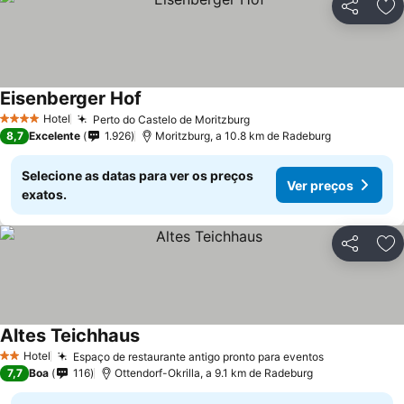
Partilhar
Ad
Eisenberger Hof
Ver preços
Hotel
Perto do Castelo de Moritzburg
Ver preços
4 Estrelas
8,7
Excelente
1.926
Moritzburg, a 10.8 km de Radeburg
Selecione as datas para ver os preços
Ver preços
exatos.
Partilhar
Ad
Altes Teichhaus
Ver preços
Hotel
Espaço de restaurante antigo pronto para eventos
Ver preços
2 Estrelas
7,7
Boa
116
Ottendorf-Okrilla, a 9.1 km de Radeburg